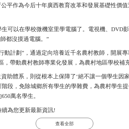
育公平作為今后十年廣西教育改革和發展基礎性價
學生可以在學校微機室里學電腦了。電視機、DVD
老師都沒摸過電腦。”
提升行動計劃”，通過定向培養近千名農村教師，開展
縣區，帶動農村教師專業化發展，為農村地區學校補充
生資助體系，則從根本上保障了‘絕不讓一個學生因家
育階段，免除城鄉所有學生的學雜費，為農村學生提
650萬名學生。
持續為您更新最新資訊!
查看全部