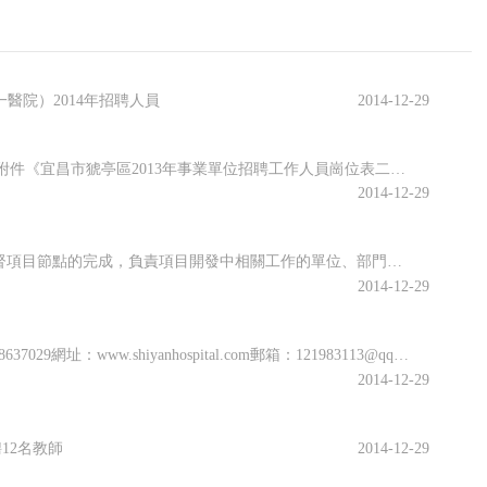
醫院）2014年招聘人員
2014-12-29
一、招聘崗位和職數本次招聘職位共計39個，具體崗位、人數、資格條件見附件《宜昌市猇亭區2013年事業單位招聘工作人員崗位表二、招聘條件(一)報考資格條件1、具有中華人民共和國國籍;2、遵守憲法和法律;3、具有良好的品行和正常履行職責的身體條件;4、具備擬報招聘崗位所需的其他資格條件;(二)不得報考的
2014-12-29
崗位職責1.負責研發中心項目管理工作，科研經費管理，跟進項目進度，監督項目節點的完成，負責項目開發中相關工作的單位、部門協調。2.協助研發主任開展部門行政管理工作，負責管理制度的編制、考勤管理、績效管理等。3.研發中心技術文檔的審核、歸檔，中心匯報材料的編寫。4.研發中心對外聯系及接待工作。應聘條件
2014-12-29
醫院地址：湖北省十堰市朝陽中路39號聯系方式：丁洪成0719-86376290719-8637029網址：www.shiyanhospital.com郵箱：121983113@qq.com
2014-12-29
聘12名教師
2014-12-29