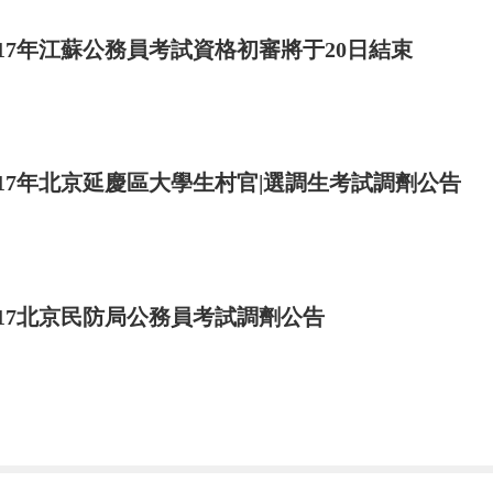
017年江蘇公務員考試資格初審將于20日結束
017年北京延慶區大學生村官|選調生考試調劑公告
017北京民防局公務員考試調劑公告