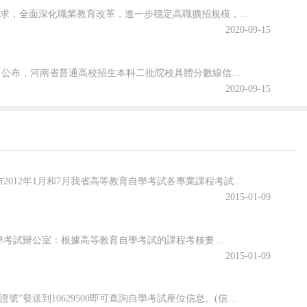
為貫徹落實2020年《政府工作報告》關于“今明兩年高職院校擴招200萬人”的要求，全面深化職業教育改革，進一步穩定高職擴招規模，確保高質量完成2020年高職擴招專項工作，安徽省教育廳公布關于做好2020年高職院校擴招專項工作的通知。跟隨查字典小編一起關注一下吧~安徽省教育廳等六部門關于做好2020年...
2020-09-15
2020年河南省普通高校招生本科二批院校文科和理科平行投檔分數線于8月29日公布，河南省普通高校招生本科二批院校具體分數線信息，跟隨查字典小編一起關注一下吧~2020年河南省普通高招本科二批院校平行投檔分數線2020年河南省普通高校招生本科二批院校平行投檔分數線(文科)2020年河南省普通高校招生本...
2020-09-15
2012年自學考試(自考)報名時間具體安排根據廣東省自學考試委員會《關于公布2012年1月和7月我省高等教育自學考試各專業課程考試安排的通知》(粵考委〔2011〕14號)的精神，我市在2012年1月安排部分全國統考課程考試。現就本次考試報考工作的有關問題通知如下：一、按照省自學考試管理系統的要求，凡參加我省自學考試的考生都必須提交規定格式的電子相片，才能進行報名和報考。請持有廣東省自學考試準考證準
2015-01-09
關于2011年7月高等教育自學考試使用計算器問題的通知各地級以上市及順德區自學考試辦公室：根據高等教育自學考試的課程考核要求，考生在參加2011年7月高等教育自學考試《高等數學（一）》等12門課程（詳見附件）考試時，不能使用任何型號的計算器；其余有計算要求的課程，允許考生使用簡單的、沒有程序存儲功能的計算器。請及時將本通知要求告知有關考生，并在每個考場公布本通知，監考時嚴格按要求執行。2011年7
2015-01-09
一、手機短信查詢方式：1、廣東地區的移動、聯通用戶編輯短信息：“116+準考證號”發送到10629500即可查詢自學考試座位信息。(信息費：2元/條，不含基本通信費)。客服電話：0755-28811899。2、廣東地區的移動用戶編輯短信息：“GBW+準考證號”發送至10622168，即可查詢自學考試座位信息。(信息費：2元/條，不含通信費)。客服電話：020-83968009。3、廣東地區的聯通及