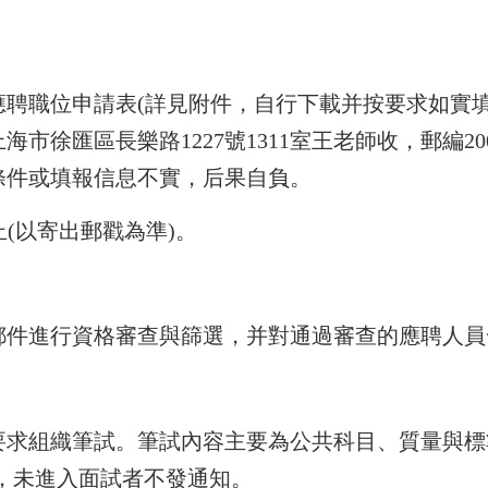
聘職位申請表(詳見附件，自行下載并按要求如實填
市徐匯區長樂路1227號1311室王老師收，郵編2
條件或填報信息不實，后果自負。
日止(以寄出郵戳為準)。
郵件進行資格審查與篩選，并對通過審查的應聘人員
要求組織筆試。筆試內容主要為公共科目、質量與標
單，未進入面試者不發通知。