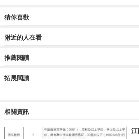
部門上海市質量技術監督局審核通過后，再報上
猜你喜歡
相關待遇和其他事項
附近的人在看
上述人員一經錄用，其工資、獎金、福利和
聯系方式
推薦閱讀
聯系人：王老師
拓展閱讀
聯系電話：021-54045967
監督電話：021-54045095
相關資訊
附件：
江