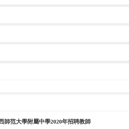
海市人力資源和社會保障局核準備案。公示如有異議
社會保險等按照有關規定執行。
應聘職位申請表（應聘職位： ）
西師范大學附屬中學2020年招聘教師