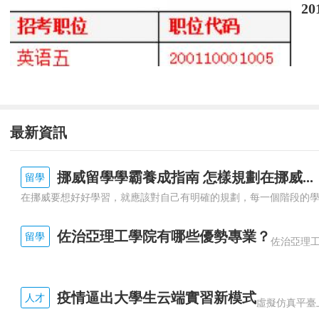
2
最新資訊
挪威留學學霸養成指南 怎樣規劃在挪威...
留學
佐治亞理工學院有哪些優勢專業？
留學
疫情逼出大學生云端實習新模式
人才