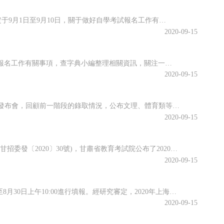
海南省2020年10月全國高等教育自學考試將于10月17、18日舉行，報名報考時間定于9月1日至9月10日，關于做好自學考試報名工作有關事項，查字典小編整理相關資訊，關注一下~關于我省2020年10月自學考試報名報考的公告2020年10月全國高等教育自學考試將于10月17、18日舉行，我省報名報考時...
2020-09-15
江蘇省2020年10月高等教育自學考試將于10月17日-18日舉行。關于做好自學考試報名工作有關事項，查字典小編整理相關資訊，關注一下~江蘇省2020年10月自學考試報名通告2020年10月自學考試將于10月17日-18日舉行。現就做好報名工作有關事項通告如下：一、報名時間新生注冊和課程報考同步進行...
2020-09-15
近日，江西省教育考試院召開江西省2020年普通高校招生錄取工作第四次資訊發布會，回顧前一階段的錄取情況，公布文理、體育類等第二批本科批次和藝術類普通批本科的投檔情況。查字典小編整理相關資訊，關注一下~江西省2020年普通高校招生第二批本科批次(含藝術類普通批本科)投檔情況發布8月25日上午，省教育考...
2020-09-15
根據《關于做好2020年甘肅省成人高校和成人中等專業學校招生工作的通知》(甘招委發〔2020〕30號)，甘肅省教育考試院公布了2020年成人高校招生考試報名時間，詳細成人高考網上報名工作安排通知，跟隨查字典小編一起關注一下~2020年甘肅省成人高校招生考試報名時間確定根據《關于做好2020年甘肅省成...
2020-09-15
根據高招錄取日程安排，本科普通批次第二次征求志愿將于8月29日上午10:00至8月30日上午10:00進行填報。經研究審定，2020年上海市普通高校招生本科普通批次第二次征求志愿降分控制線為385分。查字典小編整理相關資訊，關注一下~本科普通批次第二次征求志愿填報即將開始根據高招錄取日程安排，本科普...
2020-09-15