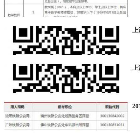
本人提供的上述信息均真實有效，并確認本
上
任自負（若被聘用，單位可隨時解除聘用關系）
更多精彩資訊請關注
查字典資訊網
，我們將
上
2