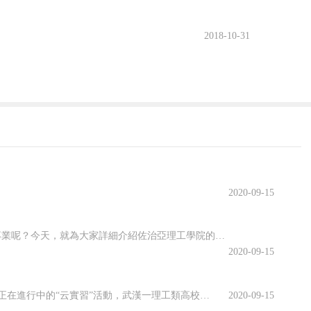
2018-10-31
2020-09-15
佐治亞理工學院開設了許多專業，其中有很多都名類前茅。那么該學院有哪些優勢專業呢？今天，就為大家詳細介紹佐治亞理工學院的優勢專業，感興趣的小伙伴一起來看看吧！佐治亞理工學院優勢專業1.商學院優勢專業：生產管理專業佐治亞理工學院生產管理是為期兩年的碩士課程，將教學生如何運用可持續系統設計和持續改進等基本...
2020-09-15
虛擬仿真平臺上實訓、慕名已久的專家開啟在線指導、技術現場作業直播觀摩……說起正在進行中的“云實習”活動，武漢一理工類高校電力專業的張強有些興奮。“云實習”是指通過在線工作平臺虛擬工作環境，在工作流程、內容等方面和傳統實習工作保持一致性的實習形式。走出校園的大實習活動是大學教育的重要部分。然而，疫情打...
2020-09-15