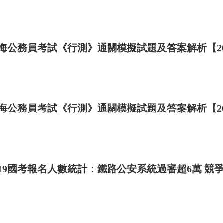
承諾
人符合招聘公告規定的招聘條件及相關要求。如有不
海公務員考試《行測》通關模擬試題及答案解析【201
。
應聘人/承諾人簽名： 日期：
持續為您更新最新資訊!
海公務員考試《行測》通關模擬試題及答案解析【201
019國考報名人數統計：鐵路公安系統過審超6萬 競爭