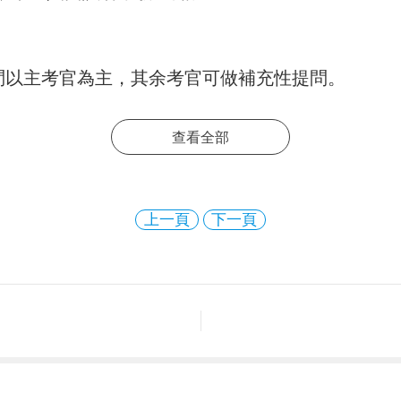
問以主考官為主，其余考官可做補充性提問。
查看全部
由高到低進行排序，并根據招聘崗位職數確定體檢人
上一頁
下一頁
要考察應聘人員的思想政治素質、遵紀守法情況、道
世紀人才網”(www.21cnhr.gov.cn)進行