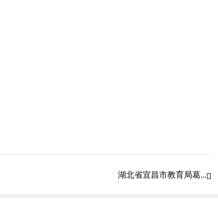
員名單，統一組織到本市二級甲等以上醫療機構
德品質和誠信記錄等，并對應聘人員的報考資格
湖北省宜昌市教育局葛...

公示，公示時間一般不少于7天。公示無異議，報上級主管