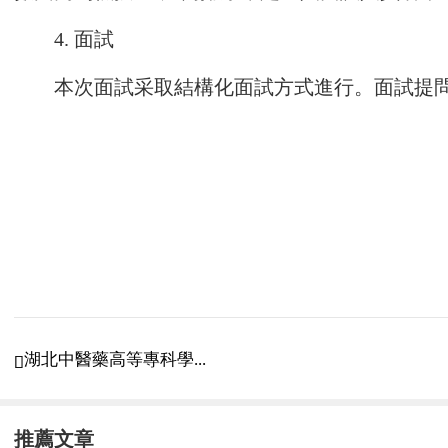
4. 面試
本次面試采取結構化面試方式進行。面試提
5. 身體檢查
按照筆試、面試成績，計算出總成績，按照
進行體檢。
6. 考察
由上海市質量和標準化研究院組織考察，主
進行復審。
湖北中醫藥高等專科學...

7. 擬聘人員的確定和公示
推薦文章
根據考核、體檢、考察結果，對擬錄用人員在“21