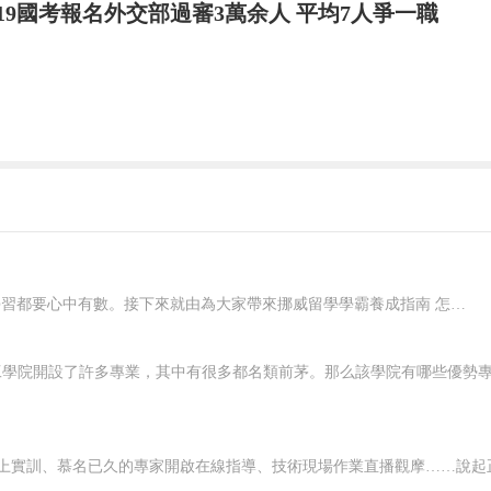
019國考報名外交部過審3萬余人 平均7人爭一職
在挪威要想好好學習，就應該對自己有明確的規劃，每一個階段的學習都要心中有數。接下來就由為大家帶來挪威留學學霸養成指南 怎樣規劃在挪威的留學生活？一、了解階段雖然大家在申請的時候，就已經確認了自己要入讀的階段，但是大家對階段培養的目標和授課的模式，還是需要特別關注的，而且一定要有非常深入的了解，才可以...