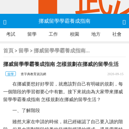
挪威留學學霸養成指南


考試
留學
工作
校園
地方
社會
怎樣規劃在挪威的留學生活
首頁
留學
挪威留學學霸養成指南...
>
>
挪威留學學霸養成指南 怎樣規劃在挪威的留學生活
留學
查字典教育資訊網
2020-09-15
在挪威要想好好學習，就應該對自己有明確的規劃，每
一個階段的學習都要心中有數。接下來就由為大家帶來挪威
留學學霸養成指南 怎樣規劃在挪威的留學生活？
一、了解階段
雖然大家在申請的時候，就已經確認了自己要入讀的階