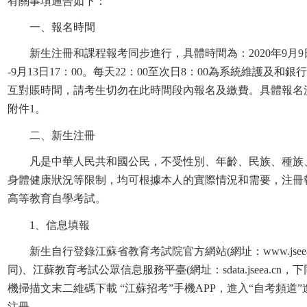
有關事項通告如下：
一、報名時間
新生注冊和課程報考同步進行，具體時間為：2020年9月9日
-9月13日17：00。每天22：00至次日8：00為系統維護及和銀
互對賬時間，請考生切勿在此時間段內報名及繳費。具體報名
附件1。
二、新生注冊
凡是中華人民共和國公民，不受性別、年齡、民族、種族
身體健康狀況等限制，均可根據本人的實際情況和需要，注冊
高等教育自學考試。
1、信息填報
新生自行登錄江蘇省教育考試院官方網站(網址：www.jseea
同)、江蘇教育考試公眾信息服務平臺(網址：sdata.jseea.cn，
機掃描文末二維碼下載 “江蘇招考”手機APP，進入“自考頻道
注冊。