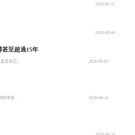
2020-09-15
2020-09-09
甚至超過15年
近年來，教育部狠抓“教育失信”現象，對于未能按要求完成學業的學生可以說是零容忍，在對研究生的培養中，國家和高校以及社會都投入了大量且優質的教育資源和社會各界資源，在資源有限的情況下，必須要提高研究生的培養標準和畢業要求，在這樣的大背景下，對于有些浪費教育資源的研究生就有必要清除了。近日西安電子科技大學對幾十名博士生作了退學處理，其中有33名博士生直接是處于失聯狀態，公示顯示這些博士生大多都是200
2020-09-03
美國創新培訓與教育中心( 費城 )是美國賓夕法尼亞州一所專門致力于職業培訓的學校，學校成立于1968年，至今已有40多年的歷史。創新培訓與教育中心(費城)主要為成年人提供培訓課程，以幫助其在激烈的動作競爭中更具競爭力。提供的職業培訓一般是兩年或者更少時間，學生可以選擇任意自己喜歡的課程培訓。費用詳情年均學費：6590美元年均生活費：13000美元該校也為學生提供優良的學習環境和優秀的老師資源，讓學
2020-08-26
2020-08-24