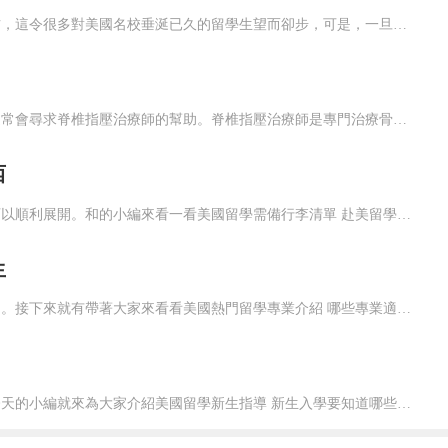
眾所周知，美國高等學府的學費一直是居高不下，甚至達到50萬左右，這令很多對美國名校垂涎已久的留學生望而卻步，可是，一旦申請到美國高等院校，就預示著能有美好的“錢”程，仍然有很多留學生擠破腦袋想進去，一、理科1、電氣工程電氣工程專業俗稱“double E”或“EE”。美國EE專業研究生學制一般為1.5...
當人們因車禍等創傷性事件而遭受劇烈的背痛或身體疼痛時，他們通常會尋求脊椎指壓治療師的幫助。脊椎指壓治療師是專門治療骨骼、神經、肌肉、韌帶和肌腱問題的醫療保健提供者。對想成為脊椎指壓按摩師感興趣的人，以下是就如何進行這一專業領域整理的指南，大家一起來看看吧。脊椎指壓治療教育及培訓在美國，執業的脊椎指壓...
西
出國留學的行李準備，一般都是要提前開始的，保證自己的新生活可以順利展開。和的小編來看一看美國留學需備行李清單 赴美留學要帶上哪些東西？一、證件類護照、簽證、機票，是出國三件套，從進機場到出機場，都必須要出示這三份證件，表明自己的合法身份，需要大家隨身帶好，建議大家用文件袋裝好以免遺失。留學生初次入境...
生
去美國讀書的留學生，一般會選擇什么專業呢？相信大家會很感興趣。接下來就有帶著大家來看看美國熱門留學專業介紹 哪些專業適合中國留學生？一、企業管理企管和工管是不一樣的，前者是后者的一個分支，更加偏向于對企業的管理，專業化的程度會更強一些，這就要求大家精通管理學的知識，保證自己能夠處理大小事務。其中賓大...
去美國的留學生，該做好哪些準備，才能夠快速的適應新生活呢？今天的小編就來為大家介紹美國留學新生指導 新生入學要知道哪些事情？一、聯系工具手機自然就是彼此之間進行聯系的最佳手段，及時傳遞信息，打電話非常方便，還有海量的社交軟件可以使用，大家可以有效的擴展自己的社交面，并且進行即時的交流。Gmail需要...