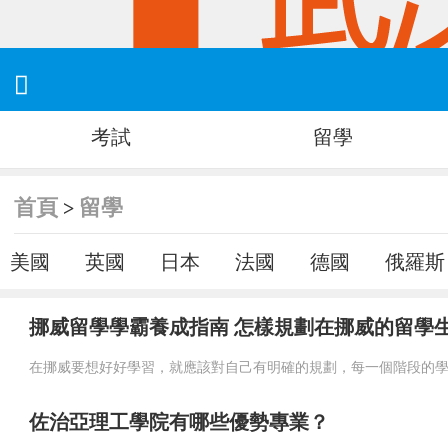

考試
留學
首頁
留學
>
美國
英國
日本
法國
德國
俄羅斯
挪威留學學霸養成指南 怎樣規劃在挪威的留學
佐治亞理工學院有哪些優勢專業？