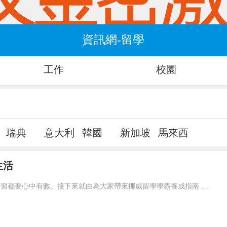
資訊網-留學
工作
校園
瑞典
意大利
韓國
新加坡
馬來西
亞
生活
在挪威要想好好學習，就應該對自己有明確的規劃，每一個階段的學習都要心中有數。接下來就由為大家帶來挪威留學學霸養成指南 怎樣規劃在挪威的留學生活？一、了解階段雖然大家在申請的時候，就已經確認了自己要入讀的階段，但是大家對階段培養的目標和授課的模式，還是需要特別關注的，而且一定要有非常深入的了解，才可以...