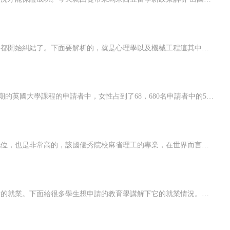
若是要申請留美的學生，在面對美國這么多，看著又都很好的專業，都開始糾結了。下面要解析的，就是心理學以及機械工程這其中兩個學科的就業。一、心理學的就業1. 心理學在學生們眼中是一個很高大上的專業，而這個專業之后比較對口的就業方向一般是咨詢師還有精神科的醫生，咨詢師基本上要求是有碩士或博士學位的學生才可...
根據UCAS最近發布的一份報告，在最近申請2020年10月15日截止日期的英國大學課程的申請者中，女性占到了68，680名申請者中的55%。盡管如此，女性的整體收入潛力仍低于男性。在他們的研究中，倫敦政治經濟學院發現“女性傾向于選擇與男性一樣具有學術選擇性的課程，但相關收入較低”。這是為什么呢？這至...
留學美國，一直是很多學生的夢想，大家都知道，該國在金融界的地位，也是非常高的，該國優秀院校麻省理工的專業，在世界而言都是非常有名的。一、現狀麻省理工在全世界，都排名靠TOP20的院校，這點大家都知道。此金融類的專業在世界排名TOP30，該專業教授學生的，主要是讓學生利用一個資源去實現績效，對目標與成...
美國的這些大學里開設了許多的專業，選專業時必然要考慮到它以后的就業。下面給很多學生想申請的教育學講解下它的就業情況。一、教育學的就業1. 在美國這里讀教育類的專業，之后去找一份教育領域的工作，還是難度很大的。而且這兒的教育學不是學生想讀就能讀，教師的證書也不是隨便就能考得到，然后教師也不是說得到了證...