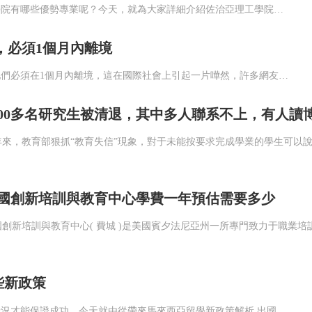
佐治亞理工學院開設了許多專業，其中有很多都名類前茅。那么該學院有哪些優勢專業呢？今天，就為大家詳細介紹佐治亞理工學院的優勢專業，感興趣的小伙伴一起來看看吧！佐治亞理工學院優勢專業1.商學院優勢專業：生產管理專業佐治亞理工學院生產管理是為期兩年的碩士課程，將教學生如何運用可持續系統設計和持續改進等基本...
，必須1個月內離境
近日，據媒體報道，美國一所大學突然驅逐中國留學生，要求他們必須在1個月內離境，這在國際社會上引起一片嘩然，許多網友紛紛為該校中國留學生鳴不平，甚至有網友直接表示：美國這是瘋了嗎? 此次做出驅逐決定的大學為北得克薩斯州大學，從它發送的一封郵件來看，該所學校于前幾日突然決定終止與中國國家留學基金委員會的合作關系，并剝奪了該委員會資助的公費人員和留學生繼續使用學校學習資料的權利，同時還要求他們在一
300多名研究生被清退，其中多人聯系不上，有人讀博
國創新培訓與教育中心學費一年預估需要多少
些新政策
遞交留學的申請，還需要注意國家的學校的政策變化，把握最新的情況才能保證成功。今天就由從帶來馬來西亞留學新政策解析 出國留學需要了解哪些新政策？一、截止期提前官方規定的最早申請截止期是7月中旬，即沒有特殊的情況，不能夠在這個日期之前關閉申請的通道，但是目前申請去德國讀書的學生人數增加，截止的日期也有所...