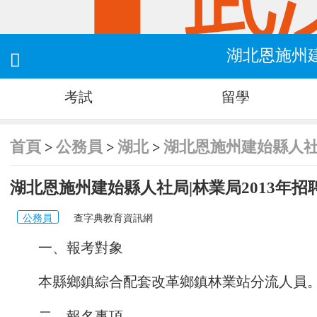
湖北恩施州建

考試
留學
首頁
公務員
湖北
湖北恩施州建始縣人社.
>
>
>
湖北恩施州建始縣人社局|林業局2013年招聘
公務員
查字典教育資訊網
一、報考對象
本縣鄉鎮綜合配套改革鄉鎮林業站分流人員
二、報名事項