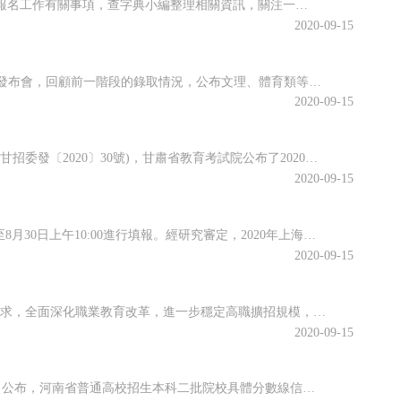
江蘇省2020年10月高等教育自學考試將于10月17日-18日舉行。關于做好自學考試報名工作有關事項，查字典小編整理相關資訊，關注一下~江蘇省2020年10月自學考試報名通告2020年10月自學考試將于10月17日-18日舉行。現就做好報名工作有關事項通告如下：一、報名時間新生注冊和課程報考同步進行...
2020-09-15
近日，江西省教育考試院召開江西省2020年普通高校招生錄取工作第四次資訊發布會，回顧前一階段的錄取情況，公布文理、體育類等第二批本科批次和藝術類普通批本科的投檔情況。查字典小編整理相關資訊，關注一下~江西省2020年普通高校招生第二批本科批次(含藝術類普通批本科)投檔情況發布8月25日上午，省教育考...
2020-09-15
根據《關于做好2020年甘肅省成人高校和成人中等專業學校招生工作的通知》(甘招委發〔2020〕30號)，甘肅省教育考試院公布了2020年成人高校招生考試報名時間，詳細成人高考網上報名工作安排通知，跟隨查字典小編一起關注一下~2020年甘肅省成人高校招生考試報名時間確定根據《關于做好2020年甘肅省成...
2020-09-15
根據高招錄取日程安排，本科普通批次第二次征求志愿將于8月29日上午10:00至8月30日上午10:00進行填報。經研究審定，2020年上海市普通高校招生本科普通批次第二次征求志愿降分控制線為385分。查字典小編整理相關資訊，關注一下~本科普通批次第二次征求志愿填報即將開始根據高招錄取日程安排，本科普...
2020-09-15
為貫徹落實2020年《政府工作報告》關于“今明兩年高職院校擴招200萬人”的要求，全面深化職業教育改革，進一步穩定高職擴招規模，確保高質量完成2020年高職擴招專項工作，安徽省教育廳公布關于做好2020年高職院校擴招專項工作的通知。跟隨查字典小編一起關注一下吧~安徽省教育廳等六部門關于做好2020年...
2020-09-15
2020年河南省普通高校招生本科二批院校文科和理科平行投檔分數線于8月29日公布，河南省普通高校招生本科二批院校具體分數線信息，跟隨查字典小編一起關注一下吧~2020年河南省普通高招本科二批院校平行投檔分數線2020年河南省普通高校招生本科二批院校平行投檔分數線(文科)2020年河南省普通高校招生本...