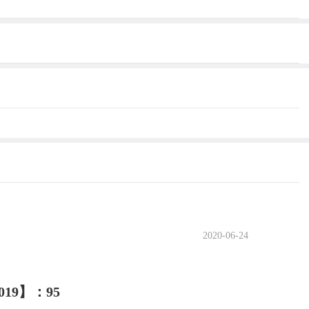
2020-06-24
9】：95