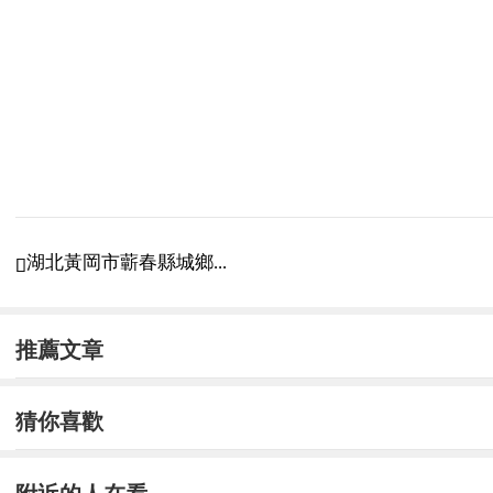
湖北黃岡市蘄春縣城鄉...

推薦文章
猜你喜歡