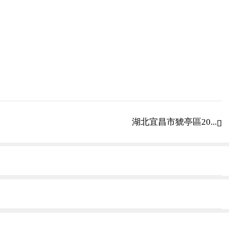
湖北宜昌市猇亭區20...
