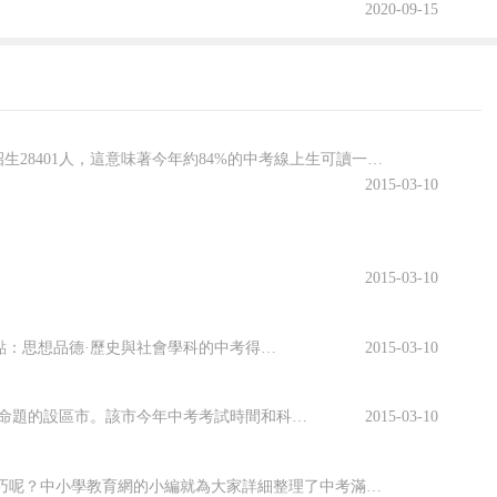
2020-09-15
武漢市2014年普高擬招生計劃出爐，其中優質高中（含“省示范”和“市示范”）擬招生28401人，這意味著今年約84%的中考線上生可讀一所好高中，優質高中招生比例較去年提高1%.優質高中擬招生28401人省示范高中競爭依然激烈武漢市招考辦發布的《武漢中考...
2015-03-10
2015-03-10
杭州市教育局近日出臺了市區各類高中招生政策及具體方案，在此特別提醒師生家長注意以下幾點：思想品德·歷史與社會學科的中考得分作為決定考生同分情況下投檔位次的條件。仍劃合格線，作為第一批招生錄取的前置條件；但又有具體的得分，得分作為決定相同投檔分數考生投檔位次的第一個條件。市區高中學校今年...
2015-03-10
從今年開始，撫州市中考自主命題制卷，涉及該市4萬多名考生，這也是我省首個中考自主命題的設區市。該市今年中考考試時間和科目不變。在適當降低試題難度的情況下，總分由原來的780分下調50分。為做好自主命題工作，該市已建立了命題教師庫。該項改革將與高考改革相銜接，旨在提升素質教育的質量和水平。
2015-03-10
中考語文試卷寫作文，除了平時的積累和拓寬閱讀面以外，有沒有一些應試小技巧呢？中小學教育網的小編就為大家詳細整理了中考滿分作文必備的寫作技巧，希望能夠幫到大家哦！備戰2014年中考作文：畫龍點睛 精心擬題備戰2014年中考作文：抓住關鍵 審清題意備戰2014年中考作文：整體構思 確定主旨備戰2014年...