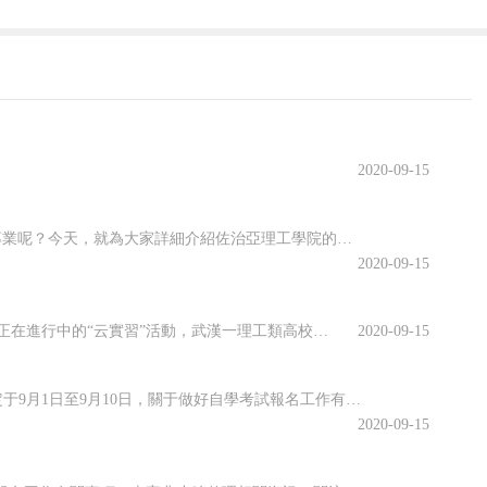
2020-09-15
佐治亞理工學院開設了許多專業，其中有很多都名類前茅。那么該學院有哪些優勢專業呢？今天，就為大家詳細介紹佐治亞理工學院的優勢專業，感興趣的小伙伴一起來看看吧！佐治亞理工學院優勢專業1.商學院優勢專業：生產管理專業佐治亞理工學院生產管理是為期兩年的碩士課程，將教學生如何運用可持續系統設計和持續改進等基本...
2020-09-15
虛擬仿真平臺上實訓、慕名已久的專家開啟在線指導、技術現場作業直播觀摩……說起正在進行中的“云實習”活動，武漢一理工類高校電力專業的張強有些興奮。“云實習”是指通過在線工作平臺虛擬工作環境，在工作流程、內容等方面和傳統實習工作保持一致性的實習形式。走出校園的大實習活動是大學教育的重要部分。然而，疫情打...
2020-09-15
海南省2020年10月全國高等教育自學考試將于10月17、18日舉行，報名報考時間定于9月1日至9月10日，關于做好自學考試報名工作有關事項，查字典小編整理相關資訊，關注一下~關于我省2020年10月自學考試報名報考的公告2020年10月全國高等教育自學考試將于10月17、18日舉行，我省報名報考時...
2020-09-15