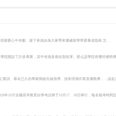
在挪威要想好好學習，就應該對自己有明確的規劃，每一個階段的學習都要心中有數。接下來就由為大家帶來挪威留學學霸養成指南 怎樣規劃在挪威的留學生活？一、了解階段雖然大家在申請的時候，就已經確認了自己要入讀的階段，但是大家對階段培養的目標和授課的模式，還是需要特別關注的，而且一定要有非常深入的了解，才可以...