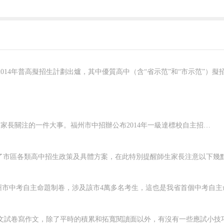
自2012年開始啟動的一級達標校自主招生政策，成為每年中考學生和家長關注的一件大事。福州市中招辦公布2014年一級達標校自主招生方案，福州三中、福州八中、福州高級中學和福建師大附中將通過提前自主招生招620人，自主招生學校比去年減少3所，福州二中、福州四中、福州格致中學不再進行自主招生。&ldquo...