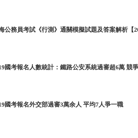
海公務員考試《行測》通關模擬試題及答案解析【201
019國考報名人數統計：鐵路公安系統過審超6萬 競爭
019國考報名外交部過審3萬余人 平均7人爭一職