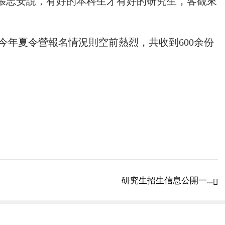
授張志安說，有好的本科生才有好的研究生，客觀來
今年夏令營報名情況則空前熱烈，共收到600余份
與傳播學院2018年優秀大學生夏令營的劉玉，
心理測試、專業面試、英文面試等活動。若劉玉能
所在學校的外校保研名額，那她就可入讀武漢大
研究生招生信息公開一...

布推免名額，但提前拿到保研夏令營的offer，