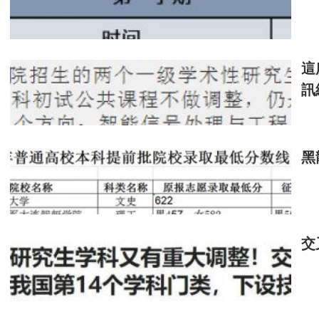
吳采倩為了應對夏令營的層層考驗，在6月中
進行面試、筆試、學術交流會、名師講座、面談等
這
訊
對于即將申請、參加夏令營的學生，張志安建
一定要非常認真地對待你要申請的那個學校，比
在21世紀教育研究院副院長熊丙奇看來，夏
黑
學生，當然也需要活動設計有利于評價學生”。他
對于以后的夏令營，耿立升表示，“我們將
更為詳細的介紹”。
交
增加交流時間，這也是張志安所期待的，“現
會更全面，學生對學校的了解也會更深”。