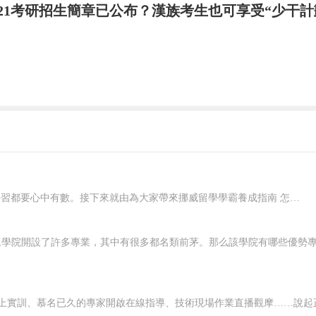
021考研招生簡章已公布？漢族考生也可享受“少干
持續為您更新最新資訊!
在挪威要想好好學習，就應該對自己有明確的規劃，每一個階段的學習都要心中有數。接下來就由為大家帶來挪威留學學霸養成指南 怎樣規劃在挪威的留學生活？一、了解階段雖然大家在申請的時候，就已經確認了自己要入讀的階段，但是大家對階段培養的目標和授課的模式，還是需要特別關注的，而且一定要有非常深入的了解，才可以...