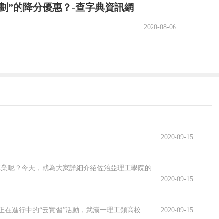
計劃”的降分優惠？-查字典資訊網
2020-08-06
2020-09-15
佐治亞理工學院開設了許多專業，其中有很多都名類前茅。那么該學院有哪些優勢專業呢？今天，就為大家詳細介紹佐治亞理工學院的優勢專業，感興趣的小伙伴一起來看看吧！佐治亞理工學院優勢專業1.商學院優勢專業：生產管理專業佐治亞理工學院生產管理是為期兩年的碩士課程，將教學生如何運用可持續系統設計和持續改進等基本...
2020-09-15
虛擬仿真平臺上實訓、慕名已久的專家開啟在線指導、技術現場作業直播觀摩……說起正在進行中的“云實習”活動，武漢一理工類高校電力專業的張強有些興奮。“云實習”是指通過在線工作平臺虛擬工作環境，在工作流程、內容等方面和傳統實習工作保持一致性的實習形式。走出校園的大實習活動是大學教育的重要部分。然而，疫情打...
2020-09-15