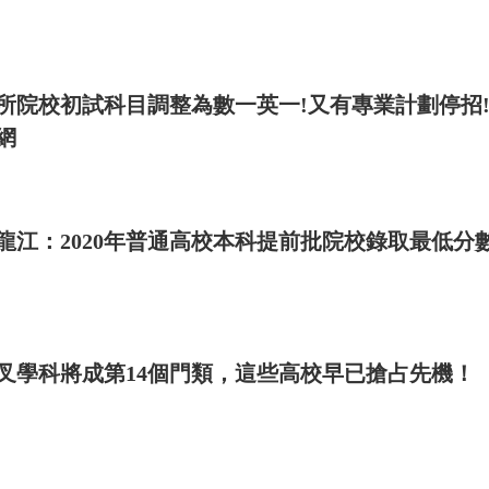
旬前準備好個人陳述、英語證明、本科成績單、代表
，吳采倩也提前進行了專業面試、英文面試的準備
所院校初試科目調整為數一英一!又有專業計劃停招!
網
議，“如果你的成績很好，那你還需要把其他方面
方說你的自薦信就特別重要。因為你成績已經不是最
令營這種方式相較于傳統筆試+面試的考察更為全面
龍江：2020年普通高校本科提前批院校錄取最低分
認為，“申請—審核制將是未來研究生入學的主要方
在此后的夏令營中進一步增加學生與導師面對面交流
叉學科將成第14個門類，這些高校早已搶占先機！
在夏令營的時間總是有限，過去我們曾舉辦過4天至