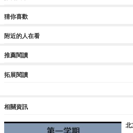
劉玉告訴記者，她的舍友因準備考取廈門大
猜你喜歡
去復試環節。
附近的人在看
因此，“保研夏令營”并非完全為“保研”而生
確定是否通過夏令營并按照面試成績確定優秀營員
推薦閱讀
資格或不滿足該校接收推薦免試攻讀研究生(含直博
“但當第一志愿報考我院且考分達到我院復試
拓展閱讀
錄取為北航物理科學與核能工程學院2019級學術
但被評選為“保研夏令營”中的優秀營員，并
相關資訊
張志安告訴記者，會根據學校、專業、成績
比較重要，但并非唯985、211論，比較看重
北
綜合素質，態度是否認真誠懇，與該學院、專業