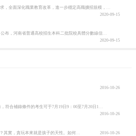
為貫徹落實2020年《政府工作報告》關于“今明兩年高職院校擴招200萬人”的要求，全面深化職業教育改革，進一步穩定高職擴招規模，確保高質量完成2020年高職擴招專項工作，安徽省教育廳公布關于做好2020年高職院校擴招專項工作的通知。跟隨查字典小編一起關注一下吧~安徽省教育廳等六部門關于做好2020年...
2020-09-15
2020年河南省普通高校招生本科二批院校文科和理科平行投檔分數線于8月29日公布，河南省普通高校招生本科二批院校具體分數線信息，跟隨查字典小編一起關注一下吧~2020年河南省普通高招本科二批院校平行投檔分數線2020年河南省普通高校招生本科二批院校平行投檔分數線(文科)2020年河南省普通高校招生本...
2020-09-15
2016-10-26
記者17日從合肥市考試院獲悉，2016年市區普高達線未錄取的考生可參加普高補錄，符合補錄條件的考生可于7月19日9：00至7月20日12：00，在畢業學校網上填報補錄志愿并進行志愿確認。合肥市教育考試院將依據普通高中錄取原則進行補錄。 據悉，今年普通高中最低錄取控制線610分以上共有734人填報志愿...
2016-10-26
為什么孩子一提到玩就興致高漲，而一讓他學習就提不起勁來，為什么孩子總是不喜歡學習呢？其實，貪玩本來就是孩子的天性。如何讓學習成為孩子的渴望，請考慮以下十條建議： １、傾聽并和孩子談論學習生活 初入學的孩子對學校的一切都感到新奇、有趣，他們回到家會興致勃勃地向父母講述學校的學習生活，這時，家長應耐心傾...
2016-10-26