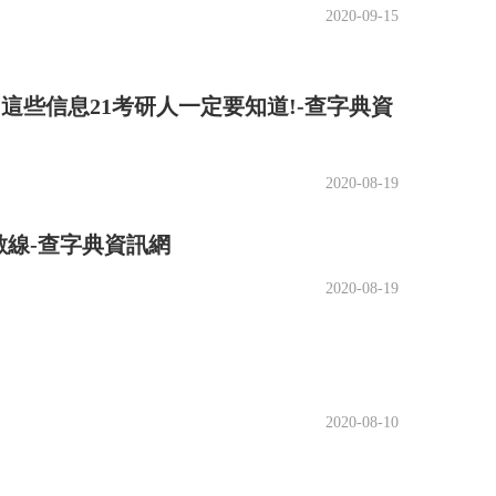
2020-09-15
作品等作為“硬實力”憑證。進入夏令營后，還有
，可以說相當“走心”。
這些信息21考研人一定要知道!-查字典資
準備更充分;如果你的成績屬于中等以上水平，那你
靠前，那你當然在某方面要更專注。”
2020-08-19
，“一般而言3天集訓的時間，可以從各個角度評價
數線-查字典資訊網
式，因此也需要建立更加科學的評價體系”。
2020-08-19
的時間，并組織學科責任教授對各個二級學科進行
5天的夏令營，其實效果會更好，對學生的考察將
2020-08-10