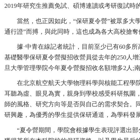
2019年研究生推薦免試、碩博連讀或考研復試時
當然，也正因如此，“保研夏令營”被眾多大
通行證”而搏，與此同時，這也成為各大高校搶奪
據·中青在線記者統計，目前至少已有60多
基礎醫學保研夏令營擬招收營員從去年的250人增
旦大學管理學院今年夏令營擬招收名額增多2人;
在北京航空航天大學物理科學與核能工程學院
耳聽為虛、眼見為實，親身到學校感受科研氛圍
師的風格、研究方向等是否與自己的需求契合。
研興趣，為優秀的學生提供保研通道，為學科發展
“夏令營期間，學院會根據學生表現評選出部