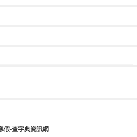
中的優秀營員名額或許就能在考研初試通過后免
物理夏令營的營員將參加面試，由評審組根據其表現
獲得所在本科母校推薦免試攻讀2019年研究生
研究生入學統一考試。
試考核(但仍需按時提供相關材料)，將被直接擬
因素確定入選、錄取名單。“申請學生的學校背景
沒有一定的學術訓練、社會調查經驗，以及學生的
放寒假-查字典資訊網