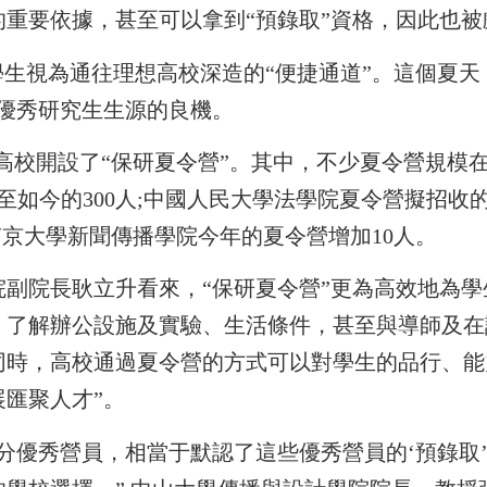
的重要依據，甚至可以拿到“預錄取”資格，因此也被
學生視為通往理想高校深造的“便捷通道”。這個夏
優秀研究生生源的良機。
所高校開設了“保研夏令營”。其中，不少夏令營規
至如今的300人;中國人民大學法學院夏令營擬招收的
南京大學新聞傳播學院今年的夏令營增加10人。
副院長耿立升看來，“保研夏令營”更為高效地為學
，了解辦公設施及實驗、生活條件，甚至與導師及在
同時，高校通過夏令營的方式可以對學生的品行、能
匯聚人才”。
分優秀營員，相當于默認了這些優秀營員的‘預錄取