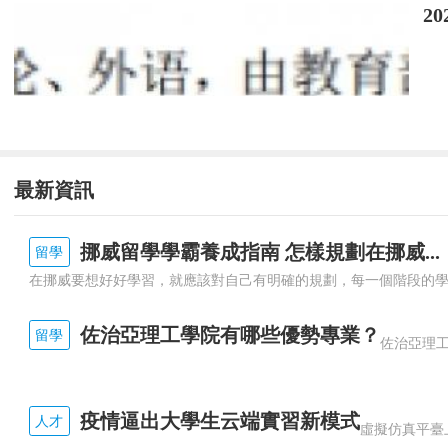
(應采訪者要求，蔣強、劉玉均為化名)
2
更多精彩資訊請關注
查字典資訊網
，我們將
最新資訊
挪威留學學霸養成指南 怎樣規劃在挪威...
留學
佐治亞理工學院有哪些優勢專業？
留學
疫情逼出大學生云端實習新模式
人才