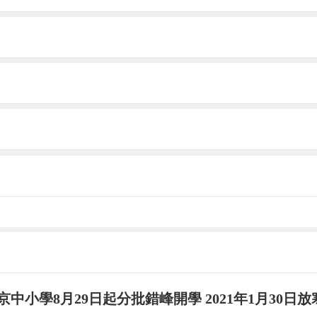
學的研究生，便申請參加了該校夏令營，拿到夏令營
。比如參加北京航空航天大學2018年優秀大學生
名單。通過夏令營考核且成績優秀的申請者，若未能
生)相關要求，則還需要參加2019年的全國碩士
資格分數線(含總分、單科分數)要求時，無需參加復
型研究生。”耿立升表示。
非易事。
排名、實踐能力、學術基礎和意向專業的名額等綜合
成績排名、是否為這個學校、專業做了準備等，比如有
京中小學8月29日起分批錯峰開學 2021年1月30日
的匹配度等。