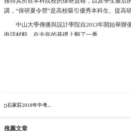
獲得其所在本科院校的保研資格，以及學生最后的
講，“保研夏令營”是高校吸引優秀本科生、提高
中山大學傳播與設計學院自2013年開始舉辦
申請材料，在去年的基礎上翻了一番。
近些年來，隨著“保研夏令營”的興起、勃發
有點小興奮，感覺離理想的院校更近了一些。
在為期3天的夏令營里，劉玉將與其他100
過關斬將，拿到“優秀營員”的名額，相當于拿到
學。
石家莊2018年中考...

參加過中山大學夏令營的吳采倩認為，保研夏令
無疑能為保研之路拴上“雙保險”。
推薦文章
除了劉玉、吳采倩這類“準保研”學生，高校