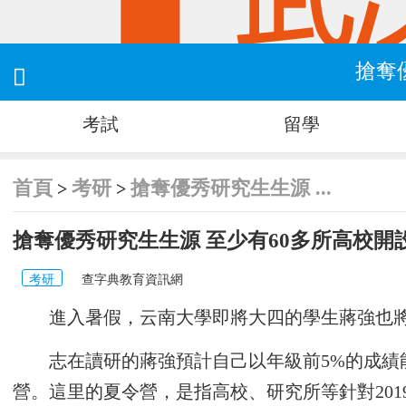
搶奪

考試
留學
首頁
考研
搶奪優秀研究生生源 ...
>
>
搶奪優秀研究生生源 至少有60多所高校開
考研
查字典教育資訊網
進入暑假，云南大學即將大四的學生蔣強也將
志在讀研的蔣強預計自己以年級前5%的成績
營。這里的夏令營，是指高校、研究所等針對20