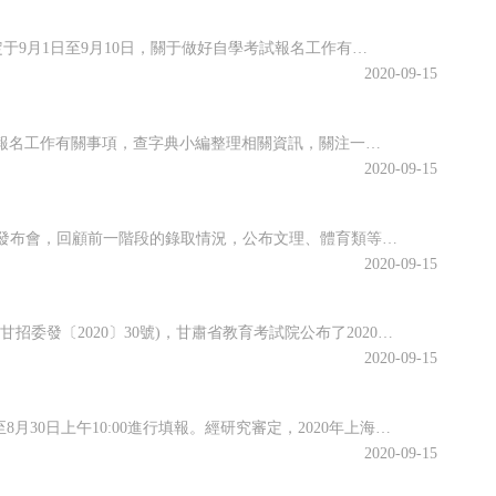
海南省2020年10月全國高等教育自學考試將于10月17、18日舉行，報名報考時間定于9月1日至9月10日，關于做好自學考試報名工作有關事項，查字典小編整理相關資訊，關注一下~關于我省2020年10月自學考試報名報考的公告2020年10月全國高等教育自學考試將于10月17、18日舉行，我省報名報考時...
2020-09-15
江蘇省2020年10月高等教育自學考試將于10月17日-18日舉行。關于做好自學考試報名工作有關事項，查字典小編整理相關資訊，關注一下~江蘇省2020年10月自學考試報名通告2020年10月自學考試將于10月17日-18日舉行。現就做好報名工作有關事項通告如下：一、報名時間新生注冊和課程報考同步進行...
2020-09-15
近日，江西省教育考試院召開江西省2020年普通高校招生錄取工作第四次資訊發布會，回顧前一階段的錄取情況，公布文理、體育類等第二批本科批次和藝術類普通批本科的投檔情況。查字典小編整理相關資訊，關注一下~江西省2020年普通高校招生第二批本科批次(含藝術類普通批本科)投檔情況發布8月25日上午，省教育考...
2020-09-15
根據《關于做好2020年甘肅省成人高校和成人中等專業學校招生工作的通知》(甘招委發〔2020〕30號)，甘肅省教育考試院公布了2020年成人高校招生考試報名時間，詳細成人高考網上報名工作安排通知，跟隨查字典小編一起關注一下~2020年甘肅省成人高校招生考試報名時間確定根據《關于做好2020年甘肅省成...
2020-09-15
根據高招錄取日程安排，本科普通批次第二次征求志愿將于8月29日上午10:00至8月30日上午10:00進行填報。經研究審定，2020年上海市普通高校招生本科普通批次第二次征求志愿降分控制線為385分。查字典小編整理相關資訊，關注一下~本科普通批次第二次征求志愿填報即將開始根據高招錄取日程安排，本科普...
2020-09-15