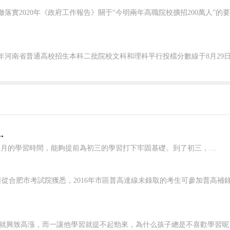
.
暑假是備考的重要時期，如果能夠合理利用，將比其他人多出了兩個月的學習時間，能夠提前為初三的學習打下牢固基礎。到了初三，學習和生活就不會像之前那么輕松了，請告訴孩子做到這幾點： 一、懂得勤奮刻苦 初三與初一初二的學習和生活截然不同，雖然在同一所學校，同樣是在教室，但是初三依靠的是自己的自主學習和悟性。...