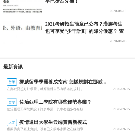
早已搶占先機！
2020-08-10
2021考研招生簡章已公布？漢族考生
也可享受“少干計劃”的降分優惠？-查
字典資訊網
2020-08-06
最新資訊
挪威留學學霸養成指南 怎樣規劃在挪威...
留學
在挪威要想好好學習，就應該對自己有明確的規劃，每一個階段的學習都要心中有數。接下來就由為大家帶來挪威留學學霸養成指南 怎樣規劃在挪威的留學生活？一、了解階段雖然大家在申請的時候，就已經確認了自己要入讀的階段，但是大家對階段培養的目標和授課的模式，還是需要特別關注的，而且一定要有非常深入的了解，才可以...
2020-09-15
佐治亞理工學院有哪些優勢專業？
留學
佐治亞理工學院開設了許多專業，其中有很多都名類前茅。那么該學院有哪些優勢專業呢？今天，就為大家詳細介紹佐治亞理工學院的優勢專業，感興趣的小伙伴一起來看看吧！佐治亞理工學院優勢專業1.商學院優勢專業：生產管理專業佐治亞理工學院生產管理是為期兩年的碩士課程，將教學生如何運用可持續系統設計和持續改進等基本...
2020-09-15
疫情逼出大學生云端實習新模式
人才
虛擬仿真平臺上實訓、慕名已久的專家開啟在線指導、技術現場作業直播觀摩……說起正在進行中的“云實習”活動，武漢一理工類高校電力專業的張強有些興奮。“云實習”是指通過在線工作平臺虛擬工作環境，在工作流程、內容等方面和傳統實習工作保持一致性的實習形式。走出校園的大實習活動是大學教育的重要部分。然而，疫情打...
2020-09-15