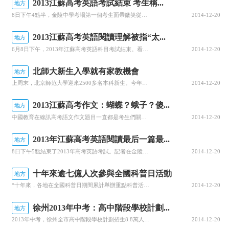
2013江蘇高考英語考試結束 考生稱...
地方
8日下午4點半，金陵中學考場第一個考生面帶微笑從考場出來。據考生回憶，聽力語速不快，作文是看圖作文，主要講行動比實際口號更重要。記者隨機采訪了其他考生，考生表示聽力語速不快不難，閱讀最后一篇很難，有六個選項。
2014-12-20
2013江蘇高考英語閱讀理解被指“太...
地方
6月8日下午，2013年江蘇高考英語科目考試結束。看圖作文考生很淡定，直呼＂不意外＂。但是，閱讀理解被吐槽＂太變態＂。據中華中學一考生復述，2013年的作文材料中給了兩幅圖，第一幅圖畫了一棵挺立的樹，周邊全是樹樁。有人在掛＂地球日快樂＂的標牌。第二幅圖則轉為一男一女兩個人在種樹。除圖片外，還給出題目
2014-12-20
北師大新生入學就有家教機會
地方
上周末，北京師范大學迎來2500多名本科新生。今年北師大新生一入學就可申請家教崗位，學以致用，勤工儉學。北師大學生資助管理中心家教部在迎接現場設置報名點，接受新生報名申請。很多新生辦完入學手續后，就來到家教部展臺前，留下姓名、學院、電話等，等待合適的家教信息。一上午有50多名新生報名做家教。據北師大
2014-12-20
2013江蘇高考作文：蝴蝶？蛾子？傻...
地方
中國教育在線訊高考語文作文題目一直都是考生們關注的話題，中國教育在線將在第一時間匯總2013年全國各地高考作文題目及點評，希望為2013高考生提供服務。江蘇高考作文題：《探險者與蝴蝶》江蘇版的作文題也遭遇到同樣的遭遇，其題目是根據下面這段材料完成作文——一群人來到光線暗淡、人跡罕至的洞穴里探險，洞穴
2014-12-20
2013年江蘇高考英語閱讀最后一篇最...
地方
8日下午5點結束了2013年高考英語考試。記者在金陵中學考點了解到，考生反映今年高考英語聽力語速不快，4篇閱讀中最后一篇很難，有6個選擇題，主要內容關于馬克吐溫和他的六本書。據考生回憶，三篇閱讀分別是講公園傳單，生物生態，辯證的看待排隊行為。
2014-12-20
十年來逾七億人次參與全國科普日活動
地方
“十年來，各地在全國科普日期間累計舉辦重點科普活動達4萬多次，參與公眾逾7億人次。”在中國科協15日舉行的全國科普日十周年座談會上，全國政協副主席、中國科協主席韓啟德引用上述數字來說明，科普日活動已經得到了人民群眾的廣泛認同和積極參與。中國科協常務副主席、黨組書記、書記處第一書記申維辰主持了座談會。
2014-12-20
徐州2013年中考：高中階段學校計劃...
地方
2013年中考，徐州全市高中階段學校計劃招生8.8萬人。其中，普通高中計劃招生4.4萬人，職業學校計劃招生4.4萬人。公辦普通高中招生計劃包括并軌生(含指標生)計劃和擇校生計劃，招收指標生的學校其指標生計劃不低于并軌生計劃的60%。各縣(市、區)普通高中學校在本縣(市、區)范圍內招生；徐州市第一中學
2014-12-20