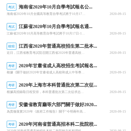
海南省2020年10月自學考試報名公...
考試
海南省2020年10月全國高等教育自學考試將于10月17、18日舉行，報名報考時間定于9月1日至9月10日，關于做好自學考試報名工作有關事項，查字典小編整理相關資訊，關注一下~關于我省2020年10月自學考試報名報考的公告2020年10月全國高等教育自學考試將于10月17、18日舉行，我省報名報考時...
2020-09-15
江蘇省2020年10月自學考試報名通...
考試
江蘇省2020年10月高等教育自學考試將于10月17日-18日舉行。關于做好自學考試報名工作有關事項，查字典小編整理相關資訊，關注一下~江蘇省2020年10月自學考試報名通告2020年10月自學考試將于10月17日-18日舉行。現就做好報名工作有關事項通告如下：一、報名時間新生注冊和課程報考同步進行...
2020-09-15
江西省2020年普通高校招生第二批本...
校招
近日，江西省教育考試院召開江西省2020年普通高校招生錄取工作第四次資訊發布會，回顧前一階段的錄取情況，公布文理、體育類等第二批本科批次和藝術類普通批本科的投檔情況。查字典小編整理相關資訊，關注一下~江西省2020年普通高校招生第二批本科批次(含藝術類普通批本科)投檔情況發布8月25日上午，省教育考...
2020-09-15
2020年甘肅省成人高校招生考試報名...
考研
根據《關于做好2020年甘肅省成人高校和成人中等專業學校招生工作的通知》(甘招委發〔2020〕30號)，甘肅省教育考試院公布了2020年成人高校招生考試報名時間，詳細成人高考網上報名工作安排通知，跟隨查字典小編一起關注一下~2020年甘肅省成人高校招生考試報名時間確定根據《關于做好2020年甘肅省成...
2020-09-15
2020年上海市本科普通批次第二次征...
考研
根據高招錄取日程安排，本科普通批次第二次征求志愿將于8月29日上午10:00至8月30日上午10:00進行填報。經研究審定，2020年上海市普通高校招生本科普通批次第二次征求志愿降分控制線為385分。查字典小編整理相關資訊，關注一下~本科普通批次第二次征求志愿填報即將開始根據高招錄取日程安排，本科普...
2020-09-15
安徽省教育廳等六部門關于做好2020...
考研
為貫徹落實2020年《政府工作報告》關于“今明兩年高職院校擴招200萬人”的要求，全面深化職業教育改革，進一步穩定高職擴招規模，確保高質量完成2020年高職擴招專項工作，安徽省教育廳公布關于做好2020年高職院校擴招專項工作的通知。跟隨查字典小編一起關注一下吧~安徽省教育廳等六部門關于做好2020年...
2020-09-15
2020年河南省普通高招本科二批院校...
考研
2020年河南省普通高校招生本科二批院校文科和理科平行投檔分數線于8月29日公布，河南省普通高校招生本科二批院校具體分數線信息，跟隨查字典小編一起關注一下吧~2020年河南省普通高招本科二批院校平行投檔分數線2020年河南省普通高校招生本科二批院校平行投檔分數線(文科)2020年河南省普通高校招生本...
2020-09-15