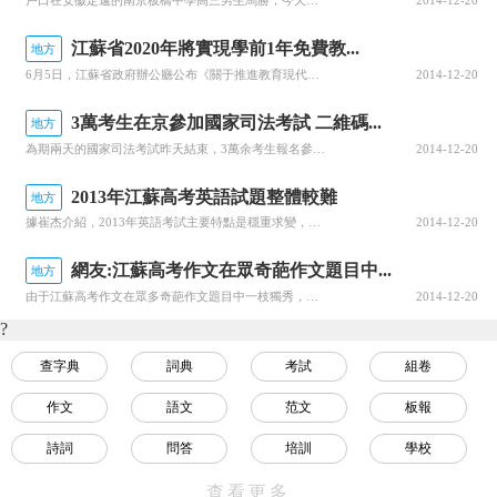
戶口在安徽定遠的南京板橋中學高三男生馬勝，今天上午與南京雨花臺中學考點的其他考生一道，參加了語文和數學的考試。馬勝是今年江蘇異地高考政策的受益考生中的一位。今年江蘇省首次實施異地高考，全省共有347名來蘇務工人員隨遷子女走進考場參加高考。來蘇務工人員隨遷子女較多的地區主要有南京、蘇州、無錫、徐州、南
2014-12-20
江蘇省2020年將實現學前1年免費教...
地方
6月5日，江蘇省政府辦公廳公布《關于推進教育現代化建設的實施意見》，對解決“入園難”和“入園貴”問題，排出了時間表：到2015年，90%左右的幼兒在公辦幼兒園或普惠性民辦幼兒園就讀，所有幼兒園均為合格幼兒園，省級優質幼兒園達70%;到2020年，幼兒園服務區制度初步建立，學前1年免費教育基本實現，省
2014-12-20
3萬考生在京參加國家司法考試 二維碼...
地方
為期兩天的國家司法考試昨天結束，3萬余考生報名參加了北京考區考試。記者從市司法局獲悉，今年北京首次實行司考報名全程網絡化管理，并首次在準考證上添加二維碼設計，查驗考生身份，這一舉措在全國尚屬首次。今年全國報名司法考試的達43.6萬人，比去年增加3.2萬人。其中，普通高校應屆本科畢業生報考人數達7.8
2014-12-20
2013年江蘇高考英語試題整體較難
地方
據崔杰介紹，2013年英語考試主要特點是穩重求變，體現新課標的理念——學以致用，是一份成功的試卷。而閱讀最后一篇篇幅過長、難度很大。聽力考試時間相比往年增至25分鐘，導致壓縮其他題型時間。穩：題型沒有大變化崔杰表示，2013年英語考試沒有特別偏的題目，都是根據考綱要求。單選題保持中規中矩，仍然沒有考
2014-12-20
網友:江蘇高考作文在眾奇葩作文題目中...
地方
由于江蘇高考作文在眾多奇葩作文題目中一枝獨秀，所以大家對它的吐槽最為猛烈。一起來看看這些兇殘的吐槽吧！原題：一群探險者去山洞探險，進入后點燃蠟燭，發現有一群蝴蝶，于是退出去了。過了一段時間，探險者們再次進入，卻發現蝴蝶飛到山洞深處了。作文要求考生根據一點點細微的變化，材料作文，自定主題。【神展開版】
2014-12-20
?
查字典
詞典
考試
組卷
作文
語文
范文
板報
詩詞
問答
培訓
學校
視頻
名言
教程
數學
查看更多