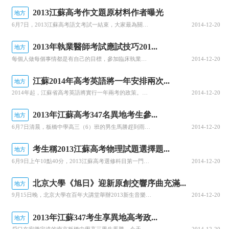
2013江蘇高考作文題原材料作者曝光
地方
6月7日，2013江蘇高考語文考試一結束，大家最為關心的作文題目就被披露出來——“探險者與蝴蝶”。立刻，又有網友發揮了強大的想象力，并將近年來的作文題與《最炫民族風》緊密勾連起來，比如，2007年的“懷想天空”，對應著歌詞“永遠的唱著最炫的民族風，是整片天空最美的姿態”，而今年呢，說“蝴蝶被人嚇跑了
2014-12-20
2013年執業醫師考試應試技巧201...
地方
每個人做每個事情都是有自己的目標，參加臨床執業醫師考試的考生也是如此，準備長達一年的復習時間，就是為了醫師資格考試，等了這么久，都盼望有個好結果，下面為大家分享臨床執業醫師考試應試技巧：1.找準教材，認真復習教材是復習的根本材料，也是答題的根本依據，復習時應以教材為根本，全面、牢固地掌握教材內容，不
2014-12-20
江蘇2014年高考英語將一年安排兩次...
地方
2014年起，江蘇省高考英語將實行一年兩考的政策。據悉，明年原來6月8日的高考英語時間保持不變，第二次考試時間尚未確定。但可以肯定的是兩次考試的形式、內容、題目難度相當，成績擇優選用。在不少人看來，若實行高考英語一年多考，有利于減輕考生壓力。為此，教育部規定，從今年開始我國推進考試招生制度改革，最先
2014-12-20
2013年江蘇高考347名異地考生參...
地方
6月7日清晨，板橋中學高三（6）班的男生馬勝趕到雨花臺中學考點，班主任王希老師早早地打著傘在風雨中等待。“我們班的馬勝和（4）班的李震東、吳瓊都是外省戶口，很幸運地趕上了江蘇第一年異地高考。”2013年江蘇首次實施異地高考，全省共有347名來蘇務工人員隨遷子女走進考場參加高考，與江蘇籍考生平等參與競
2014-12-20
考生稱2013江蘇高考物理試題選擇題...
地方
6月9日上午10點40分，2013江蘇高考選修科目第一門考試結束。在南京金陵中學河西分校考點，最先走出考場的幾位同學神情輕松。中華中學幾位考生回憶，物理考試總體并不難，與模擬考差不多。但選擇題比較新穎，最后兩題題目比較費解。大題目中規中矩，沒有特別奇怪的知識點。力學、磁場等常見知識點都有涉及。南京一
2014-12-20
北京大學《旭日》迎新原創交響序曲充滿...
地方
9月15日晚，北京大學在百年大講堂舉辦2013新生音樂會，演出了表現大學生精神、情操和夢想的原創交響序曲《旭日》，用充滿正能量的音樂迎接新生。北大歷年來一直舉辦各種規模和類型的交響音樂會，作為向師生傳播推廣其深厚文化內涵的手段之一。但以往演出的曲目都為中外經典名曲。這次演出的《旭日》由作曲家韓永創作
2014-12-20
2013年江蘇347考生享異地高考政...
地方