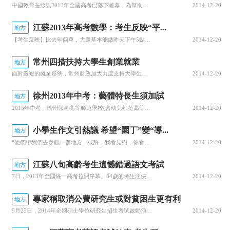
中國教育在線訊2013年全國高考已落下帷幕，為幫助廣大考生了解江蘇2013年高考各批次錄取控制分數線，中國教育在線高考頻道整理了江蘇一些學校和老師對高考分數線的估測，僅供參考。（估高考分選大學上本科!高校錄取分數線查詢）估分選大學高考志愿填報指南高考熱門專業解析大學報考熱度榜江蘇2013高考分數線預
2014-12-20
江蘇2013年高考數學：考生反映“平...
地方
【考生反映】比去年簡單，大題基本能做昨天下午5點30分，考生們陸續走出金陵中學考點，表情顯得比較輕松，更有考生直言“今年的數學卷是近幾年最簡單的”。“比去年簡單，試卷比較平易近人。”南京四中的一名女生笑著說。【名師解析】整體難度明顯低于去年出場名師：王金忠(江蘇省海門中學高三數學備課組長)2013年
2014-12-20
常州四措扶持大學生創業就業
地方
面對嚴峻的就業形勢，常州財政加大力度支持大學生創業就業。一是補貼初次開業。凡參加創業培訓，取得合格證書，實現自主創業、自謀職業并領取營業執照正常經營3個月的大學生，按每人2000元的標準給予一次性開業補貼。二是補貼帶動就業。大學生自主創辦并正常經營納稅1年以上，同時帶動2人以上大學生就業，每戶按50
2014-12-20
徐州2013年中考：藝體特長生須加試
地方
2013年中考，徐州報考高等師范學校(含幼兒師范高等專科學校)音樂、美術專業及報考文化藝術學校、體育運動學校、中專學校藝術與體育類專業的考生，須參加招生學校組織的專業加試；報考師范類各專業的考生須參加招生學校組織的面試(英語專業另加試英語口語)；報考師范院校、五年制高職校、中專學校的考生須參加由市、
2014-12-20
小學生作文引熱議 希望“園丁”變“導...
地方
“他們帶我們去參觀一個地方，或許，我看見樹，你看見鳥，他看見草地，每個人所發現，拍的景色都不一樣……我希望老師像導游……而不像園丁，修剪掉我們不聽話的枝丫，最終讓我們長成了只會聽話的植物。”浙江寧波的一名六年級的小朋友在方方正正的田字格上工工整整地寫下這樣一段話。幾天的時間，這篇作文從普普通通到為廣
2014-12-20
江蘇八旬高齡考生遺憾錯過語文考試
地方
7日，2013年全國統一高考拉開序幕。84歲的考生汪俠第13參加高考，因為遲到，汪俠遺憾錯過當天早晨的語文考試。7日中午，記者在南京第27中學門口等待汪俠，等到下午1時許，汪俠才從考場走出，當走到門口時，見到有記者在門口等待，或許是因為一些原因，他又扭頭走回考場。當記者離開時，汪俠也沒有再出現過。考
2014-12-20
專家稱取消公費研究生或對貧困生更有利
地方
9月25日，2014年全國碩士學位研究生招生考試啟動預報名。2014年秋季，高校將向所有納入國家招生計劃的新入學研究生收取學費。這意味著即將報名的這批學生將成為取消公費研究生后的首批碩士研究生。從目前情況看，研究生收費并未影響學生報考熱情，專家認為，高校給力的獎學金政策甚至更有利于貧困生求學。報考人
2014-12-20