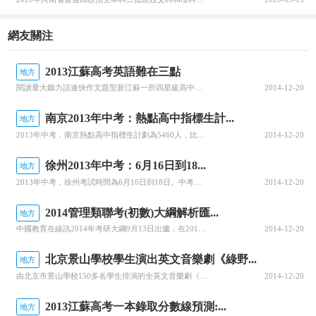
網友關注
2013江蘇高考英語難在三點
地方
閱讀量大聽力語速快作文題型新江蘇一所四星級高中的資深英語教師表示，2013年江蘇高考英語卷較往年難度增加了，聽力增加了電影對白，語速快；閱讀最后一題問題多達6個，考生做起來不容易；作文出現了兩幅漫畫，需要對比分析，對考生是新挑戰。這位名師分析說，今年的英語試卷比往年有難度。聽力用的是全國卷，但201
2014-12-20
南京2013年中考：熱點高中指標生計...
地方
2013年中考，南京熱點高中指標生計劃為5460人，比上年提高6%。同時，今年備受矚目的中職與普通本科3+4分段培養專業班計劃，也定為315人。
2014-12-20
徐州2013年中考：6月16日到18...
地方
2013年中考，徐州考試時間為6月16日到18日。中考學業水平評價包括學業考試和學業考查。學業考試包括語文、數學、英語、物理、化學、思想品德、歷史等文化學科考試和體育學科測試。學業考試滿分為700分。學業考查包括地理、生物學科考查和理化實驗考查，由市、縣(市、區)教育局統一組織。物理、化學實驗考查合
2014-12-20
2014管理類聯考(初數)大綱解析匯...
地方
中國教育在線訊2014年考研大綱9月13日出爐，在2014考研數學大綱上面有一些調整，請廣大考生注意查看。下面我們總結匯總了2014年考研數學大綱的應對變化等內容，供考生參考。2014年全國考研大綱解析/下載：政治英語數學專業課2014考研招生簡章2014全國考研志愿填寫2014推免生招生信息最新學
2014-12-20
北京景山學校學生演出英文音樂劇《綠野...
地方
由北京市景山學校150多名學生排演的全英文音樂劇《綠野仙蹤》近日在北京演出。該演出是為紀念鄧小平同志為景山學校“三個面向”題詞30周年舉辦的，將連演4場，預計觀眾將達6000余人次。
2014-12-20
2013江蘇高考一本錄取分數線預測:...
地方