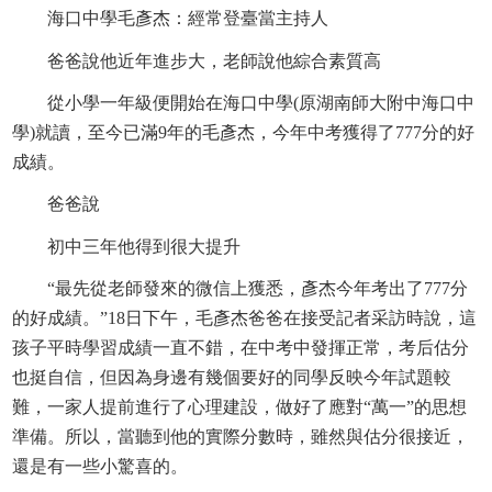
海口中學毛彥杰：經常登臺當主持人
爸爸說他近年進步大，老師說他綜合素質高
從小學一年級便開始在海口中學(原湖南師大附中海口中
學)就讀，至今已滿9年的毛彥杰，今年中考獲得了777分的好
成績。
爸爸說
初中三年他得到很大提升
“最先從老師發來的微信上獲悉，彥杰今年考出了777分
的好成績。”18日下午，毛彥杰爸爸在接受記者采訪時說，這
孩子平時學習成績一直不錯，在中考中發揮正常，考后估分
也挺自信，但因為身邊有幾個要好的同學反映今年試題較
難，一家人提前進行了心理建設，做好了應對“萬一”的思想
準備。所以，當聽到他的實際分數時，雖然與估分很接近，
還是有一些小驚喜的。