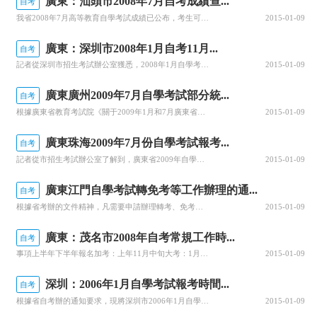
廣東：汕頭市2008年7月自考成績查...
自考
我省2008年7月高等教育自學考試成績已公布，考生可通過電話16863322或省教育考試服務網查詢。考生如果對本次考試成績有疑問的，可于8月25、26日持準考證到市自考辦登記查卷申請，逾期不再受理。附：各自考辦（招生辦）地址和聯系電話：市自考辦（0501）汕頭市豐澤莊教育局大樓三樓88860197金平區（0511）汕頭市東廈路82號88634223龍湖區（0507）珠江路珠江大樓8樓8883111
2015-01-09
廣東：深圳市2008年1月自考11月...
自考
記者從深圳市招生考試辦公室獲悉，2008年1月自學考試將于明年1月12至13日（周六、周日）舉行，報考時間從即日起到2007年11月20日。據了解，2008年1月自學考試屬于加考，只有已具備廣東省自學考試準考證的考生（即舊生）才可報考，不接受新生報名。考生可通過登陸網站www．2266.net．cn、www．sz9500.com、www．5184.com，或打電話：“95209988”、“9604
2015-01-09
廣東廣州2009年7月自學考試部分統...
自考
根據廣東省教育考試院《關于2009年1月和7月廣東省自學考試安排的通知》(粵考委[2008]18號)的要求，我市在2009年7月安排部分全國統考課程考試。現就本次考試報考工作的有關問題通知如下：一、按照省自學考試管理系統的要求，凡參加我省自學考試的考生都必須提交規定格式的電子相片，才能進行報名和報考。請持有廣東省自學考試準考證準備參加2009年7月全國部分統考課程考試、又尚未拍攝電子相片的考生，在
2015-01-09
廣東珠海2009年7月份自學考試報考...
自考
記者從市招生考試辦公室了解到，廣東省2009年自學考試全國統考課程的加考已開始報名，考試時間定于7月4日和5日進行，這次考試只接受已經參加過廣東省自學考試的考生報考。省考辦現已開通96040電話報考及www.5184.com網上報考系統，報考時間為4月20日至30日，凡已攝電子像并已辦理郵政儲蓄托收手續、珠海市考號(考號前兩位為04)的考生可直接使用96040電話報考或通過5184網上報考系統進行
2015-01-09
廣東江門自學考試轉免考等工作辦理的通...
自考
根據省考辦的文件精神，凡需要申請辦理轉考、免考和考籍更正的考生須登陸廣東省自學考試管理系統(網址：Http://www.stegd.edu.cn/selfec)進行申請，現將具體事項通知如下：一、轉考、免考基本流程考生網上申辦轉考、免考——〉2、交費——〉3、填表、交表二、考籍更正基本流程考生網上申辦考籍更正——〉2填表、交表三、交費地點江門發展行的任何一個儲蓄所四、填表、交表時間上半年：3月1日
2015-01-09
廣東：茂名市2008年自考常規工作時...
自考
事項上半年下半年報名加考：上年11月中旬大考：1月5～10日加考:4月下旬大考：7月15～20日考試加考：1月中旬大考：4月中旬加考：7月上旬大考：10月下旬考試考場試室座位公布考試前10天查詢電話16826999考試前10天查詢電話16826999準考證發放考試前10天考試前10天考試成績公布考試后50天查詢電話16826999考試后50天查詢電話16826999課程合格證書發放3月1日～10日
2015-01-09
深圳：2006年1月自學考試報考時間...
自考
根據省自考辦的通知要求，現將深圳市2006年1月自學考試（加考）報考工作安排通知如下：
2015-01-09