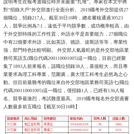
說明考生在報考選職位時并未嚴重"扎堆"。專家在本文中將
對"招錄大戶"外交部進行全面分析。 2019國考外交部提供27
個職位，招錄217人。截至30日16時，總名審核通過30523
人，競爭比例為7:1，遠低于平均競爭數，成功概率較高，由
于外交部特殊的工作性質，外語水平是首要能力，27個職位
中有22個要求外語，比如英語、德語、波斯語等等，專業性
強，部門特色比較明顯。 外交部人氣最旺的是外交部地區業
務司英語五(職位代碼200110001005)這一職位，目前已經聚
集了1893人前來報名，該職位招錄38人，基值較大，而且專
業要求為理工科專業，范圍廣，廣大理工科考生必然為之心
動。但目前最難考的職位來自外交部地區業務司英語七(職位
代碼200110001005)這一職位，僅招錄1人，已經有136人報
名。競爭最激烈，考試難度最高。 2019國考報名外交部過審
人數最多前五職位【截至30日16時】