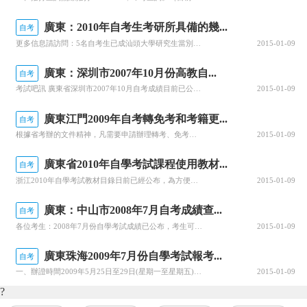
廣東：2010年自考生考研所具備的幾...
自考
更多信息請訪問：5名自考生已成汕頭大學研究生當別的高校遲遲未出臺招生簡章時，5名自考生已經考上了汕頭大學的研究生，正在報到當中。汕頭大學研究生院院長烏蘭哈斯說，“去年我們及時注意到了教育部和廣東省在研究生招生上的政策變動，把自考生報考新的規定放到我校的研究生招生簡章中。”汕頭大學今年秋季共招收錄取了500多名研究生，自考生考入的所占全部錄取研究生不足1%.自考生考上研究生之所以比較少，烏蘭哈斯分析
2015-01-09
廣東：深圳市2007年10月份高教自...
自考
考試吧訊 廣東省深圳市2007年10月自考成績目前已公布，考生可點擊下列鏈接查詢：點擊查詢>>
2015-01-09
廣東江門2009年自考轉免考和考籍更...
自考
根據省考辦的文件精神，凡需要申請辦理轉考、免考和考籍更正的考生須登陸廣東省自學考試管理系統(網址：Http://www.stegd.edu.cn/selfec)進行申請，現將具體事項通知如下：一、轉考、免考基本流程考生網上申辦轉考、免考——〉2、交費——〉3、填表、交表二、考籍更正基本流程考生網上申辦考籍更正——〉2填表、交表三、交費地點江門發展行的任何一個儲蓄所四、填表、交表時間上半年：3月1日
2015-01-09
廣東省2010年自學考試課程使用教材...
自考
浙江2010年自學考試教材目錄日前已經公布，為方便廣大考生查看，考試吧特整理如下，希望對您的復習備考有所幫助!
2015-01-09
廣東：中山市2008年7月自考成績查...
自考
各位考生：2008年7月份自學考試成績已公布，考生可通過以下方式進行查詢：電話查詢：968800707（即日起可查詢）。網上查詢：
2015-01-09
廣東珠海2009年7月份自學考試報考...
自考
一、辦證時間2009年5月25日至29日(星期一至星期五)二、材料準備1.辦理專科畢業證書的考生需帶上本人身份證、準考證、所有課程合格成績單原件。(該專業考籍查詢單由區自考辦統一打印)2.辦理本科畢業證書的考生需帶上本人身份證、準考證、所有課程合格成績單及論文答辯成績單、專科畢業證書原件(該專業考籍查詢單由區自考辦統一打印)3.考生將上述材料按B5紙復印：專科畢業證書2份、其他材料1份。(復印要求
2015-01-09
?