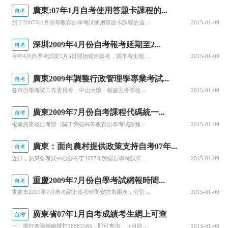
廣東:07年1月自考使用答題卡課程的...
自考
關于2007年1月高等教育自學考試使用答題卡課程的通知各市、主考學校自學考試辦公室：2007年1月我省高等教育自學考試將于1月13日、14日兩天進行。根據評卷要求，考生在作答政治經濟學[財](課程代號：0009)等13門課程(詳見附件)的試題時，需使用答題卡。請你們及時告知考生，并相應地做好考試準備。附件：2007年1月廣東省高等教育自學考試使用答題卡課程一覽表廣東省考試中心辦公室二00六年十二月
2015-01-09
深圳2009年4月份自考報考延期至2...
自考
今年4月自學考試從1月5日開始報名報考，我市考生報名踴躍，總數已達5萬多人，其中第一次報名的新生超過一萬人，顯示我市參加自學考試的市民，尤其是具有大專、高中文化程度的在職人員及部分本科學歷、選讀第二專業的有志青年參加自考，提升自己知識學歷水平的熱情持續高漲。根據廣東省自考辦的安排，本次報考時間為1月5日至20日，為方便廣大考生報考，經市招考辦請示省同意，決定將深圳市的報考時間延期至1月24日結束。
2015-01-09
廣東2009年調整行政管理學專業考試...
自考
各市自學考試工作委員會，中山大學：根據主考學校關于調整我省高等教育自學考試行政管理學專業(獨立本科段，專業代碼：B030302)考試計劃的意見，經報全國考辦批準，決定從2009年1月開始，本專業增加“機關管理”(課程代碼：0509，6學分)課程為選考課程，調整后的行政管理學專業(獨立本科段)考試計劃見附件。請你們及時向社會公布，讓有關考生了解上述信息。附件：高等教育自學考試行政管理學專業(獨立本科
2015-01-09
廣東2009年7月份自考課程代碼統一...
自考
根據廣東省自考辦《關于我省高等教育自學考試課程代碼升位的通知》(粵考辦〔2009〕1號)精神，從2009年6月開始，我省高等教育自學考試課程代碼全部由原來的4位升級為5位，升級辦法為：在原來的課程代碼前加“0”(如：《中國近代史綱要》原課程代碼為“3708”，升位后課程代碼為“03708”)。從2009年7月考試開始，考生在填寫試卷課程代碼時，一律填5位的課程代碼。
2015-01-09
廣東：面向農村提供政策支持自考07年...
自考
近日，廣東省考試中心公布了2007年我省自學考試年度考試安排，各面向農村的自學考試專業喜獲政策支持，由原來的每年1月、7月兩次考試，調整為1月、4月、7月、10月全年四次開考。據了解，這是廣東省自學考試事業向農村延伸的又一新舉措，也是對面向農村自考工作的政策扶持，此舉將有利于縮短考生的畢業進程，對各高校的自考工作起到積極推動作用。相關鏈接：
2015-01-09
重慶2009年7月份自學考試網報時間...
自考
重慶市2009年7月自考網上報考時間安排為兩次，分別為：2009年4月23日——2009年4月30日2009年5月18日——2009年5月28日網上報名目前僅限于部分區縣的老考生報考，采用網上支付平臺進行網上在線繳費。
2015-01-09
廣東省07年1月自考成績考生網上可查
自考
一、撥打查詢熱線撥打16883585，即可查詢。（目前此服務只適于中國電信固定電話和小靈通，每分鐘收費1元，客服熱線020-87047571，客服時間：周一至五9：00-12：00，13：00-18：00）二、手機點播移動用戶（大眾卡除外）編輯短信：3準考證號，發送到0950055進行查詢，資費2元/條（此項服務全部為點播方式，不產生包月費用；客服電話：0755-28811899）三、網上查詢
2015-01-09