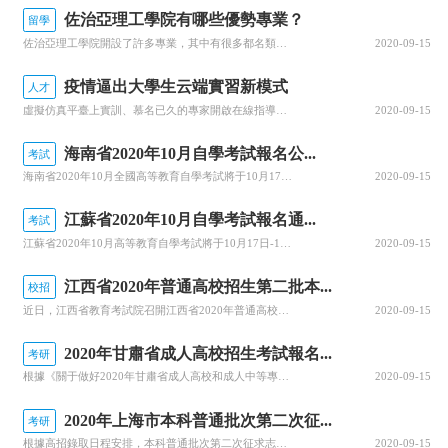
佐治亞理工學院有哪些優勢專業？
留學
佐治亞理工學院開設了許多專業，其中有很多都名類前茅。那么該學院有哪些優勢專業呢？今天，就為大家詳細介紹佐治亞理工學院的優勢專業，感興趣的小伙伴一起來看看吧！佐治亞理工學院優勢專業1.商學院優勢專業：生產管理專業佐治亞理工學院生產管理是為期兩年的碩士課程，將教學生如何運用可持續系統設計和持續改進等基本...
2020-09-15
疫情逼出大學生云端實習新模式
人才
虛擬仿真平臺上實訓、慕名已久的專家開啟在線指導、技術現場作業直播觀摩……說起正在進行中的“云實習”活動，武漢一理工類高校電力專業的張強有些興奮。“云實習”是指通過在線工作平臺虛擬工作環境，在工作流程、內容等方面和傳統實習工作保持一致性的實習形式。走出校園的大實習活動是大學教育的重要部分。然而，疫情打...
2020-09-15
海南省2020年10月自學考試報名公...
考試
海南省2020年10月全國高等教育自學考試將于10月17、18日舉行，報名報考時間定于9月1日至9月10日，關于做好自學考試報名工作有關事項，查字典小編整理相關資訊，關注一下~關于我省2020年10月自學考試報名報考的公告2020年10月全國高等教育自學考試將于10月17、18日舉行，我省報名報考時...
2020-09-15
江蘇省2020年10月自學考試報名通...
考試
江蘇省2020年10月高等教育自學考試將于10月17日-18日舉行。關于做好自學考試報名工作有關事項，查字典小編整理相關資訊，關注一下~江蘇省2020年10月自學考試報名通告2020年10月自學考試將于10月17日-18日舉行。現就做好報名工作有關事項通告如下：一、報名時間新生注冊和課程報考同步進行...
2020-09-15
江西省2020年普通高校招生第二批本...
校招
近日，江西省教育考試院召開江西省2020年普通高校招生錄取工作第四次資訊發布會，回顧前一階段的錄取情況，公布文理、體育類等第二批本科批次和藝術類普通批本科的投檔情況。查字典小編整理相關資訊，關注一下~江西省2020年普通高校招生第二批本科批次(含藝術類普通批本科)投檔情況發布8月25日上午，省教育考...
2020-09-15
2020年甘肅省成人高校招生考試報名...
考研
根據《關于做好2020年甘肅省成人高校和成人中等專業學校招生工作的通知》(甘招委發〔2020〕30號)，甘肅省教育考試院公布了2020年成人高校招生考試報名時間，詳細成人高考網上報名工作安排通知，跟隨查字典小編一起關注一下~2020年甘肅省成人高校招生考試報名時間確定根據《關于做好2020年甘肅省成...
2020-09-15
2020年上海市本科普通批次第二次征...
考研
根據高招錄取日程安排，本科普通批次第二次征求志愿將于8月29日上午10:00至8月30日上午10:00進行填報。經研究審定，2020年上海市普通高校招生本科普通批次第二次征求志愿降分控制線為385分。查字典小編整理相關資訊，關注一下~本科普通批次第二次征求志愿填報即將開始根據高招錄取日程安排，本科普...
2020-09-15