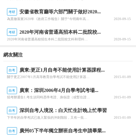
安徽省教育廳等六部門關于做好2020...
考研
為貫徹落實2020年《政府工作報告》關于“今明兩年高職院校擴招200萬人”的要求，全面深化職業教育改革，進一步穩定高職擴招規模，確保高質量完成2020年高職擴招專項工作，安徽省教育廳公布關于做好2020年高職院校擴招專項工作的通知。跟隨查字典小編一起關注一下吧~安徽省教育廳等六部門關于做好2020年...
2020-09-15
2020年河南省普通高招本科二批院校...
考研
2020年河南省普通高校招生本科二批院校文科和理科平行投檔分數線于8月29日公布，河南省普通高校招生本科二批院校具體分數線信息，跟隨查字典小編一起關注一下吧~2020年河南省普通高招本科二批院校平行投檔分數線2020年河南省普通高校招生本科二批院校平行投檔分數線(文科)2020年河南省普通高校招生本...
2020-09-15
網友關注
廣東:更正1月自考不能使用計算器課程...
自考
關于更正2007年1月高等教育自學考試不能使用計算器的課程名稱的通知各市自學考試辦公室：由于校對失誤，《關于2007年1月高等教育自學考試和學歷文憑考試使用計算器問題的通知》(粵考試中心[2006]260號)附件《2007年1月廣東省高等教育自學考試不準使用計算器課程一覽表》中，序號為“7”、“8”、“12”的課程名稱有誤，正確的課程名稱應分別為：《初等數論》、《線性規劃》、《線性代數》，詳見附件
2015-01-09
廣東：深圳2006年4月自學考試考場...
自考
招考辦通告1.考生須同時憑準考證、身份證（或暫住證）進場參加考試，遲到15分鐘不得進場。2.因部分科目實行電腦評卷，請考生攜帶2B鉛筆和黑色字跡的鋼筆或簽字筆參加考試。3.考生應自覺遵守考場規則。考場實行電子監控、手機探測，凡攜帶手機等通訊工具進入試室的，將被取消考試成績。4.2006年4月自考成績可通過手機短信1259+準考證（12位）發送到09500預約或拔打電話9509972002查詢，也可
2015-01-09
深圳自考人境況：白天忙生計晚上忙學習
自考
下半年的自學考試已進入緊張的沖刺階段，又有一批考生將踏入自考的考場。記者近日從深圳市自考辦了解到，今年我市自考總報考人數為19萬人次，使得深圳總在籍自考考生達50萬人次，其中畢業生累計已達3.2萬人。這些畢業生目前的職業狀況如何？自考在他們的人生軌跡中起著怎樣的作用？面臨日益緊迫的就業壓力，那些曾經埋頭苦讀的自考生們又處于怎樣的狀況？讓我們走近他們，感受他們的酸甜苦辣。“自考讓我融入深圳”受訪者：
2015-01-09
廣州05下半年獨立辦班自考生申請畢業...
自考