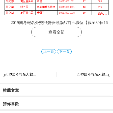
2019國考報名外交部競爭最激烈前五職位【截至30日16
時】
查看全部
上一頁
下一頁
更多精彩資訊請關注
查字典資訊網
，我們將持續為您更
2019國考報名人數...
2019國考報名人數...


新最新資訊!
推薦文章
猜你喜歡