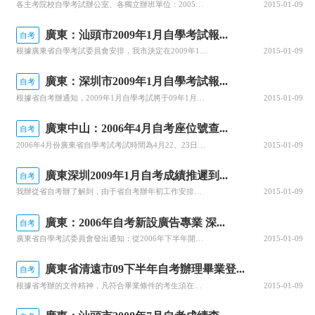
各主考院校自學考試辦公室、各獨立辦班單位：2005年下半年獨立辦班考生申請畢業定于12月12、13、14日和21日進行，在我辦（地址：建設六馬路16號）三樓對外辦公大廳辦理初審手續，具體安排如下：12月12日12月13日12月14日12月15—20日12月21日上午中山大學外國語學院8：30(70人)政務院專科9：30(80人)政務院本科10:15(50人)其他院系11:00(60人)華南理工大學
2015-01-09
廣東：汕頭市2009年1月自學考試報...
自考
根據廣東省自學考試委員會安排，我市決定在2009年1月安排部分全國統考課程考試。現就本次考試報考工作的有關問題通知如下：一、按照省教育考試院自學考試管理系統的要求，凡參加我省自學考試的考生都必須提交規定格式的電子相片，才能進行報考。請準備參加2009年1月全國統考課程考試又尚未拍攝電子相片的考生，在2008年11月19、20日到市自學考試辦公室（汕頭市豐澤莊教育局大樓三樓）拍攝電子相片，在往次報考
2015-01-09
廣東：深圳市2009年1月自學考試報...
自考
根據省自考辦通知，2009年1月自學考試將于09年1月10～11日（周六、日）舉行。本次考試屬于加考，只有已具備廣東省自學考試準考證的考生（即舊生）才可報考，不接受新生報名。報考時間為：2008年11月10至20日，考生可通過網站：
2015-01-09
廣東中山：2006年4月自考座位號查...
自考
2006年4月份廣東省自學考試考試時間為4月22、23日，現考場座位已經公布，考生可通過以下途徑進行查詢：電話查詢：968800707、96040（即日起可查詢）網上查詢：
2015-01-09
廣東深圳2009年1月自考成績推遲到...
自考
我辦從省自考辦了解到，由于省自考辦年初工作安排繁忙，自考評卷工作較晚開始，2009年1月自學考試的成績預計將要推遲到3月下旬才能公布。如能公布時，我辦將及時在“深圳招考網”上通知。省考辦提請各位考生諒解并請相互轉告。
2015-01-09
廣東：2006年自考新設廣告專業 深...
自考
廣東省自學考試委員會發出通知：從2006年下半年開始，在全省范圍內開設高考教育自學考試廣告專業（專科）和廣告學專業（獨立本科段）。據了解，廣告專業報考對象不受性別、年齡及戶口所在地的限制，凡中華人民共和國公民均可報考，但廣告學專業需具有國家承認的專科（或以上）畢業學歷。廣告專業的學歷層次為專科，畢業要求不少于17門課程不低于70學分；廣告學專業（獨立本科段）學歷層次為本科，畢業要求不少于13門課程
2015-01-09
廣東省清遠市09下半年自考辦理畢業登...
自考
根據省考辦的文件精神，凡符合畢業條件的考生須在規定時間內登陸廣東省自學考試管理系統(網址：
2015-01-09