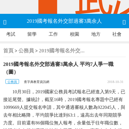
2019國考報名外交部過審3萬余人


考試
留學
工作
校園
地方
社會
平均7人爭一職
首頁
公務員
2019國考報名外交...
>
>
2019國考報名外交部過審3萬余人 平均7人爭一職
（圖）
公務員
查字典教育資訊網
2018-10-31
10月30日，2019國家公務員考試報名已經進入第9天，已
接近尾聲。據統計，截至16時，2019國考報名專題中已經有
1099669人提交報名申請，其中通過審核人數為922045人，與
去年相比略降，平均競爭比達到63:1，遠高出去年同期競爭
力度。目前還有86個職位無人報考，余量低于往年職位數，