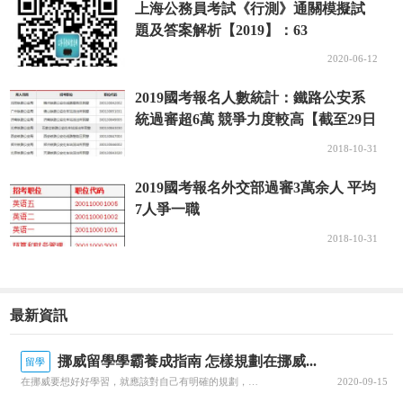
上海公務員考試《行測》通關模擬試
題及答案解析【2019】：63
2020-06-12
2019國考報名人數統計：鐵路公安系
統過審超6萬 競爭力度較高【截至29日
16時】
2018-10-31
2019國考報名外交部過審3萬余人 平均
7人爭一職
2018-10-31
最新資訊
挪威留學學霸養成指南 怎樣規劃在挪威...
留學
在挪威要想好好學習，就應該對自己有明確的規劃，每一個階段的學習都要心中有數。接下來就由為大家帶來挪威留學學霸養成指南 怎樣規劃在挪威的留學生活？一、了解階段雖然大家在申請的時候，就已經確認了自己要入讀的階段，但是大家對階段培養的目標和授課的模式，還是需要特別關注的，而且一定要有非常深入的了解，才可以...
2020-09-15