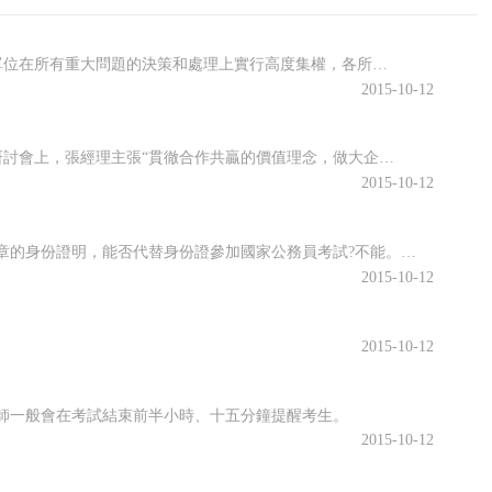
第一章 總論 第四節企業財務管理體制的一般模式單項選擇題某企業對各所屬單位在所有重大問題的決策和處理上實行高度集權，各所屬單位則對日常經營活動具有較大的自主權，該企業采取的財務管理體制是( )。A.集權型B.分權型C.集權與分權相結合型D.集權和分權相制約型
2015-10-12
第一章 總論 第二節企業財務管理目標理論單項選擇題在某上市公司財務目標研討會上，張經理主張“貫徹合作共贏的價值理念，做大企業的財富蛋糕”;李經理認為“既然企業的績效按年度考核，財務目標就應當集中體現當年利潤指標”;王經理提出“應將企業長期穩定的發展放在首位，以便創造更多的價值”。趙經理提出“力爭使公...
2015-10-12
身份證辦理受理回執或戶口所在地派出所開具的帶有考生本人照片并加蓋公章的身份證明，能否代替身份證參加國家公務員考試?不能。身份證辦理受理回執只能說明公安部門已經受理申請身份證補辦手續，是到期領取身份證的憑證，但不是證明身份的法定證件，不具備證明力;戶口所在地派出所開具的帶有考生本人照片并加蓋公章的身份...
2015-10-12
2015-10-12
師一般會在考試結束前半小時、十五分鐘提醒考生。
2015-10-12