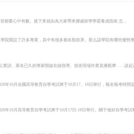
在挪威要想好好學習，就應該對自己有明確的規劃，每一個階段的學習都要心中有數。接下來就由為大家帶來挪威留學學霸養成指南 怎樣規劃在挪威的留學生活？一、了解階段雖然大家在申請的時候，就已經確認了自己要入讀的階段，但是大家對階段培養的目標和授課的模式，還是需要特別關注的，而且一定要有非常深入的了解，才可以...