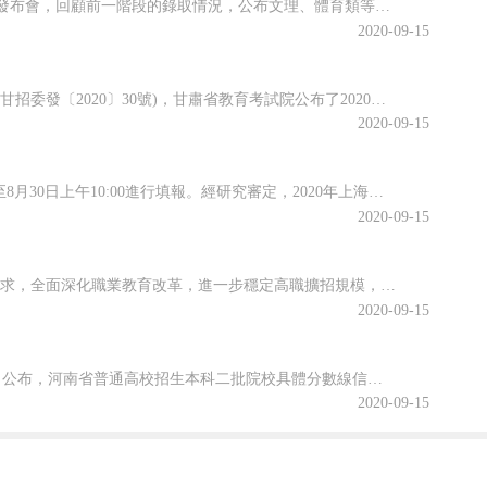
近日，江西省教育考試院召開江西省2020年普通高校招生錄取工作第四次資訊發布會，回顧前一階段的錄取情況，公布文理、體育類等第二批本科批次和藝術類普通批本科的投檔情況。查字典小編整理相關資訊，關注一下~江西省2020年普通高校招生第二批本科批次(含藝術類普通批本科)投檔情況發布8月25日上午，省教育考...
2020-09-15
根據《關于做好2020年甘肅省成人高校和成人中等專業學校招生工作的通知》(甘招委發〔2020〕30號)，甘肅省教育考試院公布了2020年成人高校招生考試報名時間，詳細成人高考網上報名工作安排通知，跟隨查字典小編一起關注一下~2020年甘肅省成人高校招生考試報名時間確定根據《關于做好2020年甘肅省成...
2020-09-15
根據高招錄取日程安排，本科普通批次第二次征求志愿將于8月29日上午10:00至8月30日上午10:00進行填報。經研究審定，2020年上海市普通高校招生本科普通批次第二次征求志愿降分控制線為385分。查字典小編整理相關資訊，關注一下~本科普通批次第二次征求志愿填報即將開始根據高招錄取日程安排，本科普...
2020-09-15
為貫徹落實2020年《政府工作報告》關于“今明兩年高職院校擴招200萬人”的要求，全面深化職業教育改革，進一步穩定高職擴招規模，確保高質量完成2020年高職擴招專項工作，安徽省教育廳公布關于做好2020年高職院校擴招專項工作的通知。跟隨查字典小編一起關注一下吧~安徽省教育廳等六部門關于做好2020年...
2020-09-15
2020年河南省普通高校招生本科二批院校文科和理科平行投檔分數線于8月29日公布，河南省普通高校招生本科二批院校具體分數線信息，跟隨查字典小編一起關注一下吧~2020年河南省普通高招本科二批院校平行投檔分數線2020年河南省普通高校招生本科二批院校平行投檔分數線(文科)2020年河南省普通高校招生本...
2020-09-15