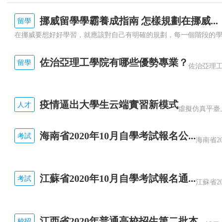
挪威留學學霸養成指南 怎樣規劃在挪威...
留學
佐治亞理工學院有哪些優勢專業？
留學
疫情逼出大學生云端實習新模式
人才
海南省2020年10月自學考試報名公...
考試
江蘇省2020年10月自學考試報名通...
考試
江西省2020年普通高校招生第二批本...
校招