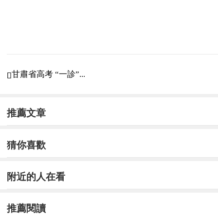
甘肅省高考 “一診”...

推薦文章
猜你喜歡
附近的人在看
推薦閱讀