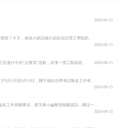
2020-09-15
佐治亞理工學院開設了許多專業，其中有很多都名類前茅。那么該學院有哪些優勢專業呢？今天，就為大家詳細介紹佐治亞理工學院的優勢專業，感興趣的小伙伴一起來看看吧！佐治亞理工學院優勢專業1.商學院優勢專業：生產管理專業佐治亞理工學院生產管理是為期兩年的碩士課程，將教學生如何運用可持續系統設計和持續改進等基本...
2020-09-15
虛擬仿真平臺上實訓、慕名已久的專家開啟在線指導、技術現場作業直播觀摩……說起正在進行中的“云實習”活動，武漢一理工類高校電力專業的張強有些興奮。“云實習”是指通過在線工作平臺虛擬工作環境，在工作流程、內容等方面和傳統實習工作保持一致性的實習形式。走出校園的大實習活動是大學教育的重要部分。然而，疫情打...
2020-09-15
海南省2020年10月全國高等教育自學考試將于10月17、18日舉行，報名報考時間定于9月1日至9月10日，關于做好自學考試報名工作有關事項，查字典小編整理相關資訊，關注一下~關于我省2020年10月自學考試報名報考的公告2020年10月全國高等教育自學考試將于10月17、18日舉行，我省報名報考時...
2020-09-15
江蘇省2020年10月高等教育自學考試將于10月17日-18日舉行。關于做好自學考試報名工作有關事項，查字典小編整理相關資訊，關注一下~江蘇省2020年10月自學考試報名通告2020年10月自學考試將于10月17日-18日舉行。現就做好報名工作有關事項通告如下：一、報名時間新生注冊和課程報考同步進行...
2020-09-15