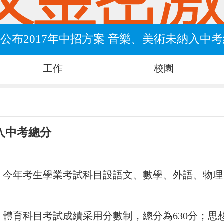
公布2017年中招方案 音樂、美術未納入中
工作
校園
納入中考總分
案，今年考生學業考試科目設語文、數學、外語、物
。
學、體育科目考試成績采用分數制，總分為630分；