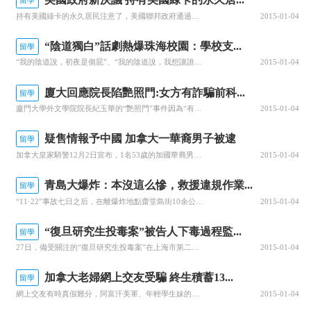
留學
持有美國綠卡的永久居民注意了，美國聯邦政府通過了一項決議。決議內容如下：第一 綠卡持有者離境從原來可以在原居住國停留時間六個月縮短為3個月。第二 無論以何種政治庇護申請到的綠卡的永久居民均不得返回原居住國，否則美國政府將視為以欺騙政府方式獲得綠卡，并將追究申請人和被申請人的刑事責任。第三 美國聯邦...
2015-01-04
“陰道獨白”話劇熱爆珠海校園：學校支...
留學
“我的陰道說，初夜是個屁”、“我的陰道說，我想讓誰進入，就讓誰進入”近日，一組由“北外性別行動小組”拍攝的女生“陰道自白”照引來眾多網友熱議。據了解，這組照片是該校女生為其自制話劇《陰道之道》拍攝的宣傳...
2015-01-04
廈大回應院長陷艷照門:女方有詐騙前科...
留學
廈門大學外文學院院長紀玉華的“艷照門”事件因為“有圖有真相”近日成為網絡熱點。廈門大學接受“中國網事”記者獨家采訪時回應稱，紀玉華已經不再擔任院長職務，女方“有許多撒謊行為”，校方正在配合警方進行調查。...
2015-01-04
疑售情報予中國 加拿大一華裔男子被逮
留學
加拿大皇家騎警12月2日宣布，1名53歲的加國華裔男子，因疑售予中國大陸有關加拿大政府的造船招標政策被捕。華裔男子的英文名是QingQuentinHuang。皇家騎警2日表示，QingQuentinHuang企圖售予大陸當局，有關建造保護加拿大邊境船艦的機密資料。皇家騎警表示，防止機密資料落入中國...
2015-01-04
青島大爆炸：本沒這么慘，救援違規作業...
留學
“11·22”事故七日之后，在離爆炸地點齋堂島街10余公里的一家酒店，已有來自國家安監局、公安部門、石油系統和研究機構的50余名專家陸續加入調查工作。卷入事件的地方政府和中石化公司人員不斷往來酒店，送來圖紙和材料。一位參會人士記得，安監總局官員要求，&ldqu...
2015-01-04
“復旦研究生投毒案”被告人下毒過程監...
留學
27日，備受關注的“復旦研究生投毒案”在上海市第二中級人民法院公開開庭審理，被告人林森浩涉嫌以投毒方式故意殺人被提起公訴。林森浩當庭供認了起訴書指控其采用投毒的方法致黃洋死亡的事實。林森浩為何要狠心毒害“同窗室友”？涉案劇毒化學品來自何處？庭審細節回...
2015-01-04
加拿大老婦網上交友受騙 終生積蓄13...
留學
網上交友有時真假難分，阿富汗美軍、年輕學生妹的背后，都可能是老千騙徒，加國一名65歲婦人，就曾被一名假身分「光頭佬」騙去130萬畢生積蓄；有人甚至膽大包天，盜用總理哈珀和內閣官員的照片，令不了解加國政治的求愛者上當。《星報》報道，被盜圖片的相片真人并不知情，他們可能是陣亡美軍或成人影片女演員。騙徒...
2015-01-04