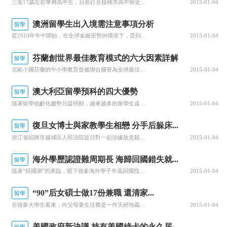
三名17歲左右華裔高中生，日前行至核桃市高中附近時遭遇六名同齡西裔青年圍搶，一名高中生手機被搶、另一人手表也險被奪走。而據警方調查，六名行搶青年中竟有嫌犯與受害人同是核桃高中的高年級學生。警方報告顯示，搶案發生在22日下午3時半，當時17歲的聶同學（Ben Nie，譯音）、16歲的鐘同學（Will...
2015-01-04
澳洲留學生出入境需注意事項分析
留學
從2010年年中開始，在全球金融形勢的環境下，受到澳幣升值、國內就業壓力增加等因素的影響，赴澳留學成為很多高中畢業生的首選，甚至一些熱門專業2011年的入學名額在09年7月份就已滿。盡管去年澳洲幾所私立大學倒閉，但并未影響澳洲教育的聲譽和中國留學生的熱情，今年的赴澳人數仍比去年同期上漲了30%左右...
2015-01-04
芬蘭創世界最佳教育模式的六大因素詳解
留學
北歐小國芬蘭的中小學教育曾被聯合國譽為全球最佳。很多歐共體國家如荷蘭、比利時等紛紛仿效其教育模式，甚至聘請芬蘭教師給予本國的基礎教育以建議、指導。那么，芬蘭是如何做到的呢？我通過研究，歸納出以下幾個主要原因。一、師范錄取率僅1/10早在1979年，芬蘭國家教育委員會就明確表示：教師屬于研究型人才，...
2015-01-04
澳大利亞留學預科的四大優勢
留學
隨著留學低齡化趨勢日益明顯，越來越多的留學生遠赴澳大利亞留學，其中不少都是從留學預科開始的。專家建議學生學習澳大利亞留學預科，因為澳大利亞預科有非常獨特的優勢。第一：鍛煉學生的獨立能力高中生留學，年級小，對父母、環境的依賴性比較大，高二或高三結束后獨自在國外求學，對自己是一個很大的考驗和鍛煉。陌生...
2015-01-04
復旦女博士與家教學生相戀 分手后躲床...
留學
浙江省紹興市越城區人民法院近日對一起涉嫌故意殺人案作出一審判決，判處被告人壽某有期徒刑三年。據悉，畢業于復旦大學的壽某是因在做家庭教師期間，與其學生小何相戀后產生糾紛，才產生報復殺人念頭的。壽某，紹興縣福全人系復旦大學學生，博士文化，現年31歲。原系小何的家教老師，后二人發展為戀人關系，但終因年齡...
2015-01-04
海外學歷認證難周期長 海歸回國錯失就...
留學
隨著“歸國潮”的來臨，眼下很多海外學子年底回國找工作。而拿著國外學歷的留學生在回國求職的時候，大多需要向招聘單位提供一份國內教育部門認可的“國外學歷認證”，不過，這份認證要辦下來，短則一個月，長則三個月，為此錯失就業良機的學生大有人在。專家認為，應對...
2015-01-04
“90”后女碩士做17份兼職 還清家...
留學
在很多大學生看來，向父母要生活費是一件天經地義的事。然而，對于“90后”的女大學生武曉妹，大學期間她不僅沒向家里要過一分錢，還先后做了17 份兼職，還清家里所有債務，功課學術樣樣都很牛。昨日，團中央“我的中國夢——奮斗的青春最美麗&rdq...
2015-01-04
美國政府新決議 持有美國綠卡的永久居...