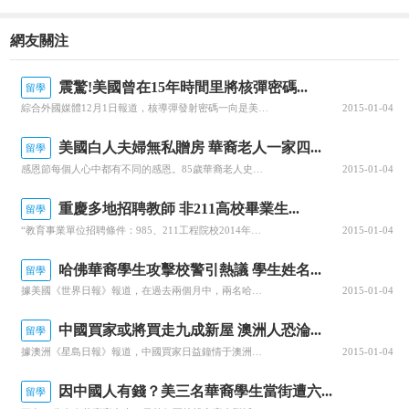
網友關注
震驚!美國曾在15年時間里將核彈密碼...
留學
綜合外國媒體12月1日報道，核導彈發射密碼一向是美國的最高機密，然而在過去15年的時間里，該密碼竟然只是極其簡單、極易被破解的“00000000”。線路可能被毀壞，導致士兵在真正需要發射導彈時卻無法取得核密碼，由此他們決定把核密碼設為最簡單的“00000000&...
2015-01-04
美國白人夫婦無私贈房 華裔老人一家四...
留學
感恩節每個人心中都有不同的感恩。85歲華裔老人史克晃一家四代20多年來不忘的恩人，是一對萍水相逢的老美夫婦，兩人身后留下的一棟房子，徹底改變這個戰火逃美的華裔新移民家庭命運。史家每年的感恩節，也多了一層特別意義。阿罕布拉西Carlos街2500號路段的一棟一層平房，史家1988年入住這里，一晃25...
2015-01-04
重慶多地招聘教師 非211高校畢業生...
留學
“教育事業單位招聘條件：985、211工程院校2014年應屆全日制本科及以上學歷，并取得相應學位；全日制普通高校2012、2013、2014屆研究生學歷，并取得相應學位。”這是《重慶市巴南區面向高校畢業生公開招聘教育衛生事業單位專業技術人員簡章》中的一段話。近日，有讀者向中...
2015-01-04
哈佛華裔學生攻擊校警引熱議 學生姓名...
留學
據美國《世界日報》報道，在過去兩個月中，兩名哈佛大學華裔學生分別在兩個不同的事件中，因攻擊校警而被逮捕并提控。由于哈佛校警逮捕學生的案件十分罕見，最近又連續發生，哈佛學生校報Crimson26日予以報導，并在網絡上掀起熱烈討論。兩個類似的校園事件分別發生在10月28日和11月10日。根據事件備忘錄...
2015-01-04
中國買家或將買走九成新屋 澳洲人恐淪...
留學
據澳洲《星島日報》報道，中國買家日益鐘情于澳洲住宅，有代理形容為他執業30年來最大的海外購房潮，令本地首次置業的望價興嘆，更難進入房地產市場。澳洲著名房產中介McGrath行政總裁麥格拉斯（John McGrath）稱，在一些市郊地區，90%的新開發住宅將售給中國買家。出手闊綽的買家到處掃房，從悉...
2015-01-04
因中國人有錢？美三名華裔學生當街遭六...
留學