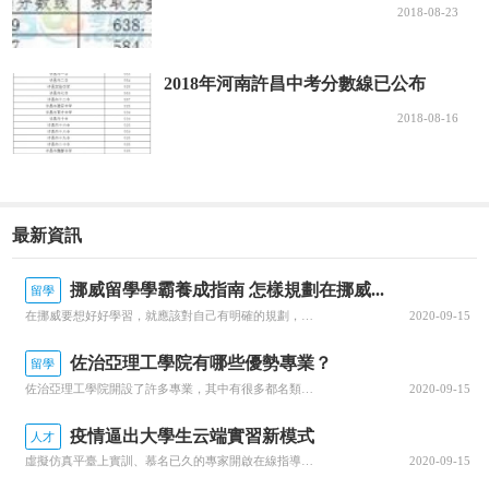
2018-08-23
2018年河南許昌中考分數線已公布
2018-08-16
最新資訊
挪威留學學霸養成指南 怎樣規劃在挪威...
留學
在挪威要想好好學習，就應該對自己有明確的規劃，每一個階段的學習都要心中有數。接下來就由為大家帶來挪威留學學霸養成指南 怎樣規劃在挪威的留學生活？一、了解階段雖然大家在申請的時候，就已經確認了自己要入讀的階段，但是大家對階段培養的目標和授課的模式，還是需要特別關注的，而且一定要有非常深入的了解，才可以...
2020-09-15
佐治亞理工學院有哪些優勢專業？
留學
佐治亞理工學院開設了許多專業，其中有很多都名類前茅。那么該學院有哪些優勢專業呢？今天，就為大家詳細介紹佐治亞理工學院的優勢專業，感興趣的小伙伴一起來看看吧！佐治亞理工學院優勢專業1.商學院優勢專業：生產管理專業佐治亞理工學院生產管理是為期兩年的碩士課程，將教學生如何運用可持續系統設計和持續改進等基本...
2020-09-15
疫情逼出大學生云端實習新模式
人才
虛擬仿真平臺上實訓、慕名已久的專家開啟在線指導、技術現場作業直播觀摩……說起正在進行中的“云實習”活動，武漢一理工類高校電力專業的張強有些興奮。“云實習”是指通過在線工作平臺虛擬工作環境，在工作流程、內容等方面和傳統實習工作保持一致性的實習形式。走出校園的大實習活動是大學教育的重要部分。然而，疫情打...
2020-09-15