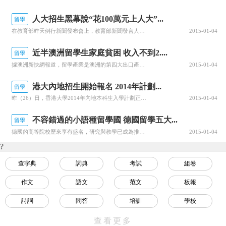
人大招生黑幕說“花100萬元上人大”...
留學
在教育部昨天例行新聞發布會上，教育部新聞發言人續梅就人民大學招生就業處處長蔡榮生接受調查一事作出回應，強調自主招生的前提是“陽光招生”，確保公平公正。記者注意到，出席這場發布會的人大黨委副書記兼副校長王利明中途離場，沒有參加后面的記者答問環節。在回答本報記者對蔡榮生事件的提...
2015-01-04
近半澳洲留學生家庭貧困 收入不到2....
留學
據澳洲新快網報道，留學產業是澳洲的第四大出口產業，留學生是其中的生機根源。但一項針對數千名潛在留學生的最新調查發現，將近一半的留學生來自在澳洲可能被視為貧困的家庭。這項調查由全球教育公司Hobsons進行，目標人群是過去兩年曾咨詢澳洲高等教育課程的人，共收到來自大約180個國家的近8000份回復，...
2015-01-04
港大內地招生開始報名 2014年計劃...
留學
昨（26）日，香港大學2014年內地本科生入學計劃正式啟動，將面向北京、廣東、四川等31個省市自治區，招收不超過300名應屆高中畢業生。港大不接受考生的書面申請。考生須在港大內地招生官網完成報名，并交納450元港幣申請費，同時完成網上申請與繳費手續，才視為申請成功。截止日期為2014年6月15日。...
2015-01-04
不容錯過的小語種留學國 德國留學五大...
留學
德國的高等院校歷來享有盛名，研究與教學已成為推動創新與進步的重要動力。德國高校擁有現代化的設施，同時也創造了很多有利條件，為學生順利完成學業提供了理想的條件。一、大學教育—幾乎免費的這一點在發達國家獨一無二。德國全國所有高等院校，免費向中國學生開放，無須考試，直接申請，自選專業。學分制...
2015-01-04
?
查字典
詞典
考試
組卷
作文
語文
范文
板報
詩詞
問答
培訓
學校
視頻
名言
教程
數學
查看更多