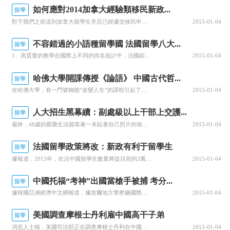
如何應對2014加拿大經驗類移民新政...
留學
對于我們之前送到加拿大留學生并且已經遞交移民申請的學生來說，做出以下建議：一、新政只會影響11月9日及之后（以CIO File Received的時間為準）的申請人部長指令明確指出，MI-10不適用于11月9日之前收到申請的人。已經遞交的申請人一定要注意及時更新自己的信息，隨時跟進、盡快補料，萬一...
2015-01-04
不容錯過的小語種留學國 法國留學八大...
留學
1、高質量的教學在國際上不同的排名統計中，法國綜合大學（Université）和高等專業學院（Grande Ecole）均名列前茅。2007年《金融時報》（Financial Times）公布的40所優秀的管理類碩士院校中，法國有6所商校躋身十強。2006年《泰晤士報高等教育增刊》（...
2015-01-04
哈佛大學開課傳授《論語》 中國古代哲...
留學
在哈佛大學，有一門號稱能“改變人生”的課程引起了學生們的追捧。這門課教的是中國古代學者所提出的深奧的中式哲理，學生們要認真閱讀經過翻譯的中國古代經典著作，如 《論語》、《孟子》、《道德經》等，并積極地將教授的知識運用到日常生活中去。教授普埃特在當代美國的社會背景下教授中國古...
2015-01-04
人大招生黑幕續：副處級以上干部上交護...
留學
最終，48歲的蔡榮生沒能靠著一本貼著自己照片的假護照離開。這是中央巡視組離開中國人民大學后，第一個被確認協助調查的干部。此前，蔡榮生曾擔任中國人民大學招生就業處處長，同時，他也是該校商學院教授，并先后兼任數家公司的獨立董事。在早些時候，負責巡視中國人民大學的中央巡視組組長陳際瓦指出，干部職工反映了...
2015-01-04
法國留學政策將改：新政有利于留學生
留學
據報道，2015年，在法中國留學生數量將從目前的3萬余人增加到5萬人，“此目標不會改變，法國政府將致力于發展與中國的積極關系。”法國高教署最大分支機構法國高等教育署中國辦事處此前發布數據稱，目前，在法中國留學生人數已達3.5萬人，且以每年1萬至1.2萬的數量遞增。據悉，法國...
2015-01-04
中國托福“考神”出國當槍手被捕 考分...
留學
據韓國亞洲經濟中文網報道，據首爾地方警察廳國際犯罪搜查隊28日稱，四名中國“考神”涉嫌偽造護照代考托福（TOEFL）在韓國考場被刑事拘留。韓國警方對委托代考的17歲中國男子L某進行不拘留立案，并在追查其余三名中國籍委托人。韓國警方稱，今年28歲的中國女子J某等涉嫌通過網絡聊...
2015-01-04
美國調查摩根士丹利雇中國高干子弟
留學
消息人士稱，美國司法部正在調查摩根士丹利在中國雇傭有政治關系的人是否違反了美國賄賂法。路透社引述熟知此事的消息人士說，美國證券交易委員會致函摩根士丹利和其他銀行包括高盛和花旗集團，要求提供雇人的相關信息。據兩名沒有授權公開發表講話的消息人士，美國證券交易委員會要求這些金融機構提供他們在中國雇傭政府...
2015-01-04