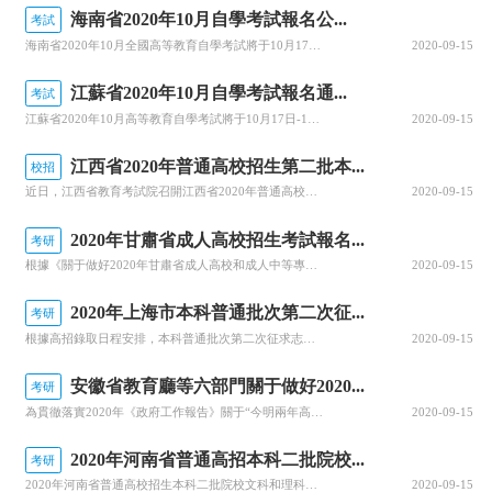
海南省2020年10月自學考試報名公...
考試
海南省2020年10月全國高等教育自學考試將于10月17、18日舉行，報名報考時間定于9月1日至9月10日，關于做好自學考試報名工作有關事項，查字典小編整理相關資訊，關注一下~關于我省2020年10月自學考試報名報考的公告2020年10月全國高等教育自學考試將于10月17、18日舉行，我省報名報考時...
2020-09-15
江蘇省2020年10月自學考試報名通...
考試
江蘇省2020年10月高等教育自學考試將于10月17日-18日舉行。關于做好自學考試報名工作有關事項，查字典小編整理相關資訊，關注一下~江蘇省2020年10月自學考試報名通告2020年10月自學考試將于10月17日-18日舉行。現就做好報名工作有關事項通告如下：一、報名時間新生注冊和課程報考同步進行...
2020-09-15
江西省2020年普通高校招生第二批本...
校招
近日，江西省教育考試院召開江西省2020年普通高校招生錄取工作第四次資訊發布會，回顧前一階段的錄取情況，公布文理、體育類等第二批本科批次和藝術類普通批本科的投檔情況。查字典小編整理相關資訊，關注一下~江西省2020年普通高校招生第二批本科批次(含藝術類普通批本科)投檔情況發布8月25日上午，省教育考...
2020-09-15
2020年甘肅省成人高校招生考試報名...
考研
根據《關于做好2020年甘肅省成人高校和成人中等專業學校招生工作的通知》(甘招委發〔2020〕30號)，甘肅省教育考試院公布了2020年成人高校招生考試報名時間，詳細成人高考網上報名工作安排通知，跟隨查字典小編一起關注一下~2020年甘肅省成人高校招生考試報名時間確定根據《關于做好2020年甘肅省成...
2020-09-15
2020年上海市本科普通批次第二次征...
考研
根據高招錄取日程安排，本科普通批次第二次征求志愿將于8月29日上午10:00至8月30日上午10:00進行填報。經研究審定，2020年上海市普通高校招生本科普通批次第二次征求志愿降分控制線為385分。查字典小編整理相關資訊，關注一下~本科普通批次第二次征求志愿填報即將開始根據高招錄取日程安排，本科普...
2020-09-15
安徽省教育廳等六部門關于做好2020...
考研
為貫徹落實2020年《政府工作報告》關于“今明兩年高職院校擴招200萬人”的要求，全面深化職業教育改革，進一步穩定高職擴招規模，確保高質量完成2020年高職擴招專項工作，安徽省教育廳公布關于做好2020年高職院校擴招專項工作的通知。跟隨查字典小編一起關注一下吧~安徽省教育廳等六部門關于做好2020年...
2020-09-15
2020年河南省普通高招本科二批院校...
考研
2020年河南省普通高校招生本科二批院校文科和理科平行投檔分數線于8月29日公布，河南省普通高校招生本科二批院校具體分數線信息，跟隨查字典小編一起關注一下吧~2020年河南省普通高招本科二批院校平行投檔分數線2020年河南省普通高校招生本科二批院校平行投檔分數線(文科)2020年河南省普通高校招生本...
2020-09-15