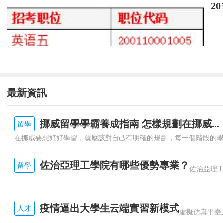
2
275221770217
王金昕
275
中華人民共和國山東海事
275221880425
朱明
275
中華人民共和國山東海事
275237301227
崔兆祥
275
中華人民共和國山東海事
275237570414
劉煥芝
275
中華人民共和國山東海事
275237621417
田帥
275
中華人民共和國山東海事
275242269524
黃俊濤
275
中華人民共和國山東海事
275212320715
張玉雷
275
中華人民共和國山東海事
最新資訊
275237110725
柴家臣
275
中華人民共和國山東海事
275237503311
董云超
275
中華人民共和國山東海事
挪威留學學霸養成指南 怎樣規劃在挪威...
留學
275237542519
楊東輝
275
中華人民共和國山東海事
275237761903
孫維強
275
中華人民共和國山東海事
275239150419
孟凱
275
中華人民共和國山東海事
佐治亞理工學院有哪些優勢專業？
留學
275222179221
曹明旭
275
中華人民共和國山東海事
275223036525
孫天來
275
中華人民共和國山東海事
275237251809
李鵬
275
中華人民共和國山東海事
疫情逼出大學生云端實習新模式
人才
275237562724
季曉軍
275
中華人民共和國山東海事