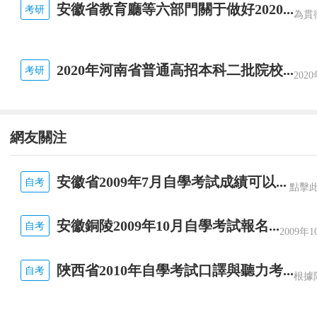
安徽省教育廳等六部門關于做好2020...
考研
275214101216
楊波
275
中華人民共和國山東海事
275223036607
邵文超
275
中華人民共和國山東海事
275237160109
王藝霖
275
中華人民共和國山東海事
2020年河南省普通高招本科二批院校...
275237450727
許懷志
275
中華人民共和國山東海事
考研
275237552109
孫傳國
275
中華人民共和國山東海事
275237753606
李澤
275
中華人民共和國山東海事
275237100527
漢文龍
275
中華人民共和國山東海事
網友關注
275237161414
葛瑞劍
275
中華人民共和國山東海事
275237600510
張偉
275
中華人民共和國山東海事
安徽省2009年7月自學考試成績可以...
自考
275232167120
王建軍
275
中華人民共和國山東海事
點擊
275232263908
趙琛
275
中華人民共和國山東海事
275239351418
孔令強
275
中華人民共和國山東海事
安徽銅陵2009年10月自學考試報名...
自考
2009年
275223036528
鄧乾
275
中華人民共和國山東海事
275223036530
潘超
275
中華人民共和國山東海事
陜西省2010年自學考試口譯與聽力考...
自考
275237150630
欒道坤
275
中華人民共和國山東海事
275237300521
孫良海
275
中華人民共和國山東海事