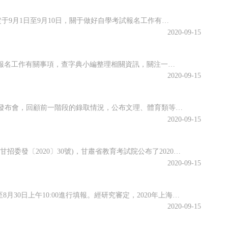
海南省2020年10月全國高等教育自學考試將于10月17、18日舉行，報名報考時間定于9月1日至9月10日，關于做好自學考試報名工作有關事項，查字典小編整理相關資訊，關注一下~關于我省2020年10月自學考試報名報考的公告2020年10月全國高等教育自學考試將于10月17、18日舉行，我省報名報考時...
2020-09-15
江蘇省2020年10月高等教育自學考試將于10月17日-18日舉行。關于做好自學考試報名工作有關事項，查字典小編整理相關資訊，關注一下~江蘇省2020年10月自學考試報名通告2020年10月自學考試將于10月17日-18日舉行。現就做好報名工作有關事項通告如下：一、報名時間新生注冊和課程報考同步進行...
2020-09-15
近日，江西省教育考試院召開江西省2020年普通高校招生錄取工作第四次資訊發布會，回顧前一階段的錄取情況，公布文理、體育類等第二批本科批次和藝術類普通批本科的投檔情況。查字典小編整理相關資訊，關注一下~江西省2020年普通高校招生第二批本科批次(含藝術類普通批本科)投檔情況發布8月25日上午，省教育考...
2020-09-15
根據《關于做好2020年甘肅省成人高校和成人中等專業學校招生工作的通知》(甘招委發〔2020〕30號)，甘肅省教育考試院公布了2020年成人高校招生考試報名時間，詳細成人高考網上報名工作安排通知，跟隨查字典小編一起關注一下~2020年甘肅省成人高校招生考試報名時間確定根據《關于做好2020年甘肅省成...
2020-09-15
根據高招錄取日程安排，本科普通批次第二次征求志愿將于8月29日上午10:00至8月30日上午10:00進行填報。經研究審定，2020年上海市普通高校招生本科普通批次第二次征求志愿降分控制線為385分。查字典小編整理相關資訊，關注一下~本科普通批次第二次征求志愿填報即將開始根據高招錄取日程安排，本科普...
2020-09-15