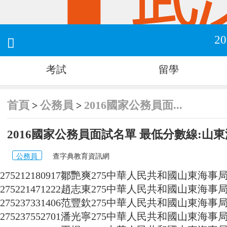
2

考試
留學
首頁
公務員
2016國家公務員面...
>
>
2016國家公務員面試名單 最低分數線:山
公務員
查字典教育資訊網
275212180917
鄒艷爽
275
中華人民共和國山東海事
275221471222
趙志東
275
中華人民共和國山東海事
275237331406
范豐欽
275
中華人民共和國山東海事
275237552701
潘光寧
275
中華人民共和國山東海事