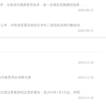
為貫徹落實2020年《政府工作報告》關于“今明兩年高職院校擴招200萬人”的要求，全面深化職業教育改革，進一步穩定高職擴招規模，確保高質量完成2020年高職擴招專項工作，安徽省教育廳公布關于做好2020年高職院校擴招專項工作的通知。跟隨查字典小編一起關注一下吧~安徽省教育廳等六部門關于做好2020年...
2020-09-15
2020年河南省普通高校招生本科二批院校文科和理科平行投檔分數線于8月29日公布，河南省普通高校招生本科二批院校具體分數線信息，跟隨查字典小編一起關注一下吧~2020年河南省普通高招本科二批院校平行投檔分數線2020年河南省普通高校招生本科二批院校平行投檔分數線(文科)2020年河南省普通高校招生本...
2020-09-15
2014-12-16
來源：銅陵市教育局自考辦主辦
2014-12-16
根據陜西省高等教育自學考試委員會（陜考辦函〔2009〕5號）關于調整自學考試英語專業課程設置的通知，從2010年1月1日起，陜西省高等教育自學考試英語本科段將開考《口譯與聽力》，本課程考試將由我校組織實施，現2010年《口譯與聽力》考試安排通知如下：一、報名時間2010年上半年3月15—17日下半年
2014-12-16