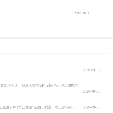
2018-10-31
2020-09-15
佐治亞理工學院開設了許多專業，其中有很多都名類前茅。那么該學院有哪些優勢專業呢？今天，就為大家詳細介紹佐治亞理工學院的優勢專業，感興趣的小伙伴一起來看看吧！佐治亞理工學院優勢專業1.商學院優勢專業：生產管理專業佐治亞理工學院生產管理是為期兩年的碩士課程，將教學生如何運用可持續系統設計和持續改進等基本...
2020-09-15
虛擬仿真平臺上實訓、慕名已久的專家開啟在線指導、技術現場作業直播觀摩……說起正在進行中的“云實習”活動，武漢一理工類高校電力專業的張強有些興奮。“云實習”是指通過在線工作平臺虛擬工作環境，在工作流程、內容等方面和傳統實習工作保持一致性的實習形式。走出校園的大實習活動是大學教育的重要部分。然而，疫情打...
2020-09-15