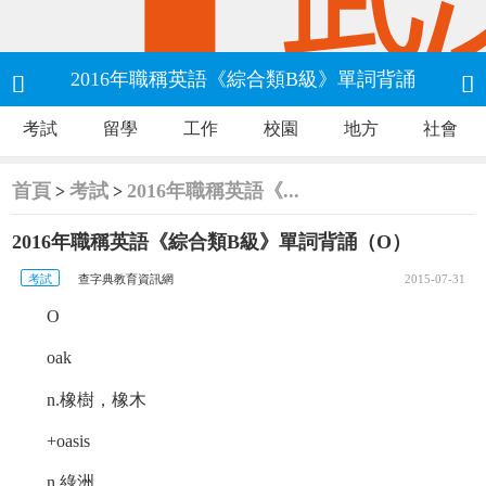
2016年職稱英語《綜合類B級》單詞背誦


考試
留學
工作
校園
地方
社會
（O）
首頁
考試
2016年職稱英語《...
>
>
2016年職稱英語《綜合類B級》單詞背誦（O）
考試
查字典教育資訊網
2015-07-31
O
oak
n.橡樹，橡木
+oasis
n.綠洲