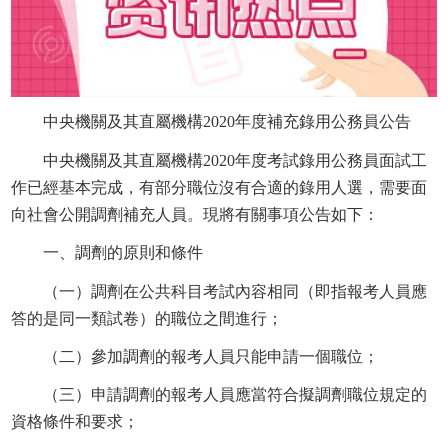
中央機關及其直屬機構2020年度補充錄用公務員公告
中央機關及其直屬機構2020年度考試錄用公務員面試工
作已經基本完成，有部分職位沒有合適的錄用人選，需要面
向社會公開調劑補充人員。現將有關事項公告如下：
一、調劑的原則和條件
（一）調劑在公共科目考試內容相同（即指報考人員應
答的是同一類試卷）的職位之間進行；
（二）參加調劑的報考人員只能申請一個職位；
（三）申請調劑的報考人員應當符合擬調劑職位規定的
資格條件和要求；