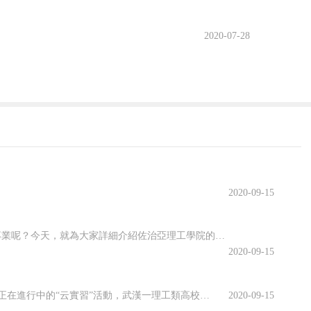
2020-07-28
2020-09-15
佐治亞理工學院開設了許多專業，其中有很多都名類前茅。那么該學院有哪些優勢專業呢？今天，就為大家詳細介紹佐治亞理工學院的優勢專業，感興趣的小伙伴一起來看看吧！佐治亞理工學院優勢專業1.商學院優勢專業：生產管理專業佐治亞理工學院生產管理是為期兩年的碩士課程，將教學生如何運用可持續系統設計和持續改進等基本...
2020-09-15
虛擬仿真平臺上實訓、慕名已久的專家開啟在線指導、技術現場作業直播觀摩……說起正在進行中的“云實習”活動，武漢一理工類高校電力專業的張強有些興奮。“云實習”是指通過在線工作平臺虛擬工作環境，在工作流程、內容等方面和傳統實習工作保持一致性的實習形式。走出校園的大實習活動是大學教育的重要部分。然而，疫情打...
2020-09-15