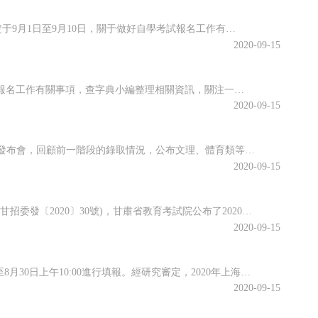
海南省2020年10月全國高等教育自學考試將于10月17、18日舉行，報名報考時間定于9月1日至9月10日，關于做好自學考試報名工作有關事項，查字典小編整理相關資訊，關注一下~關于我省2020年10月自學考試報名報考的公告2020年10月全國高等教育自學考試將于10月17、18日舉行，我省報名報考時...
2020-09-15
江蘇省2020年10月高等教育自學考試將于10月17日-18日舉行。關于做好自學考試報名工作有關事項，查字典小編整理相關資訊，關注一下~江蘇省2020年10月自學考試報名通告2020年10月自學考試將于10月17日-18日舉行。現就做好報名工作有關事項通告如下：一、報名時間新生注冊和課程報考同步進行...
2020-09-15
近日，江西省教育考試院召開江西省2020年普通高校招生錄取工作第四次資訊發布會，回顧前一階段的錄取情況，公布文理、體育類等第二批本科批次和藝術類普通批本科的投檔情況。查字典小編整理相關資訊，關注一下~江西省2020年普通高校招生第二批本科批次(含藝術類普通批本科)投檔情況發布8月25日上午，省教育考...
2020-09-15
根據《關于做好2020年甘肅省成人高校和成人中等專業學校招生工作的通知》(甘招委發〔2020〕30號)，甘肅省教育考試院公布了2020年成人高校招生考試報名時間，詳細成人高考網上報名工作安排通知，跟隨查字典小編一起關注一下~2020年甘肅省成人高校招生考試報名時間確定根據《關于做好2020年甘肅省成...
2020-09-15
根據高招錄取日程安排，本科普通批次第二次征求志愿將于8月29日上午10:00至8月30日上午10:00進行填報。經研究審定，2020年上海市普通高校招生本科普通批次第二次征求志愿降分控制線為385分。查字典小編整理相關資訊，關注一下~本科普通批次第二次征求志愿填報即將開始根據高招錄取日程安排，本科普...
2020-09-15