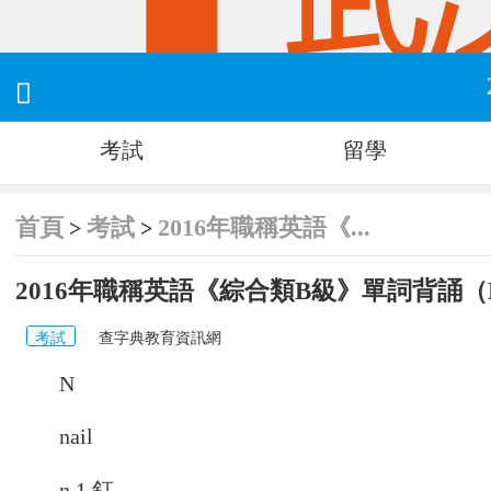

考試
留學
首頁
考試
2016年職稱英語《...
>
>
2016年職稱英語《綜合類B級》單詞背誦（
考試
查字典教育資訊網
N
nail
n.1.釘