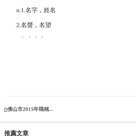
n.1.名字，姓名
2.名聲，名望
3.知名人士
4.名義
in the name of：以?的名義
vt.1.給?取名
2.列舉
佛山市2015年職稱...

3.任命，提名
natural
推薦文章