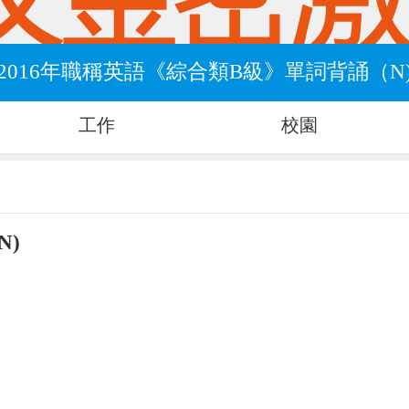
2016年職稱英語《綜合類B級》單詞背誦（N
工作
校園
N)