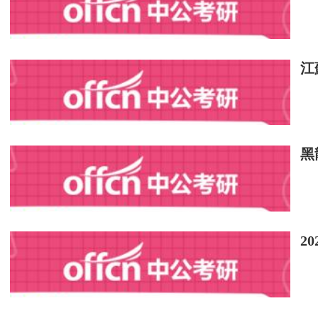
naughty
adj.淘氣的
江
naval
adj.海軍的，軍艦的
*navigate
黑
v.1.航行
2.駕駛
2
*navigation
n.航行。航海，航空
navy