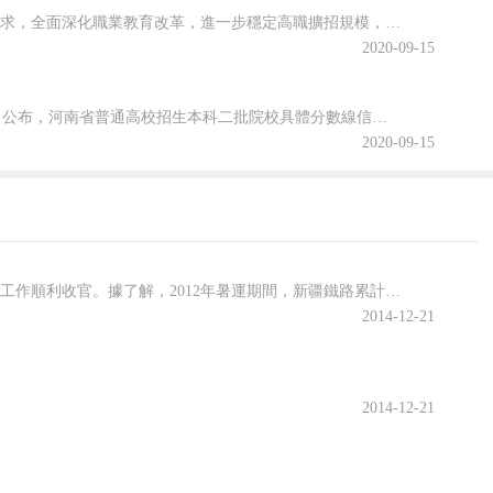
為貫徹落實2020年《政府工作報告》關于“今明兩年高職院校擴招200萬人”的要求，全面深化職業教育改革，進一步穩定高職擴招規模，確保高質量完成2020年高職擴招專項工作，安徽省教育廳公布關于做好2020年高職院校擴招專項工作的通知。跟隨查字典小編一起關注一下吧~安徽省教育廳等六部門關于做好2020年...
2020-09-15
2020年河南省普通高校招生本科二批院校文科和理科平行投檔分數線于8月29日公布，河南省普通高校招生本科二批院校具體分數線信息，跟隨查字典小編一起關注一下吧~2020年河南省普通高招本科二批院校平行投檔分數線2020年河南省普通高校招生本科二批院校平行投檔分數線(文科)2020年河南省普通高校招生本...
2020-09-15
近日，記者從烏魯木齊火車站了解到，隨著暑運結束，新疆鐵路暑期學生運輸工作順利收官。據了解，2012年暑運期間，新疆鐵路累計運送4.7萬名內地新疆高中班學生。結合暑期客流高峰運輸特點，烏鐵局有效擴充運輸能力，相繼增開客車和臨客，運輸能力得到較大擴充；大力解決學生集中購票難題，優先安排學生購票；開辟學生
2014-12-21
2014-12-21