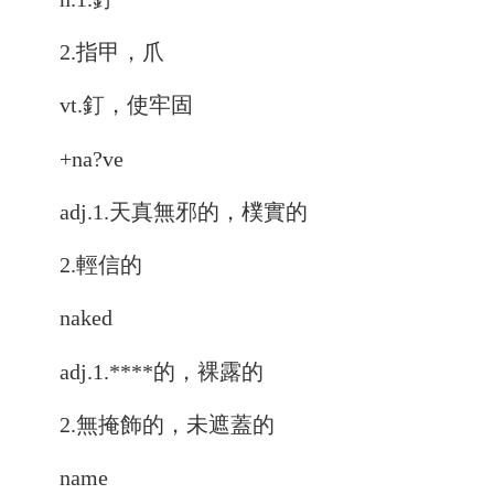
2.指甲，爪
vt.釘，使牢固
+na?ve
adj.1.天真無邪的，樸實的
2.輕信的
naked
adj.1.****的，裸露的
2.無掩飾的，未遮蓋的
name