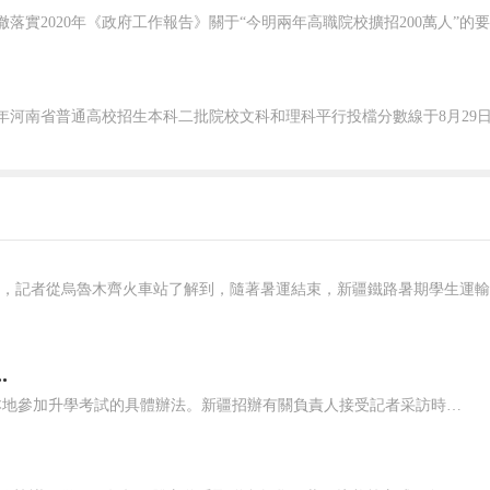
.
10月9日,記者從新疆招生辦公室了解到,新疆將適時出臺隨遷子女在本地參加升學考試的具體辦法。新疆招辦有關負責人接受記者采訪時表示,關于進城務工人員隨遷子女接受義務教育后在當地參加升學考試的問題,自治區按照國務院辦公廳轉發教育部等部門《關于做好進城務工人員隨遷子女接受義務教育后在當地參加升學考試工作的