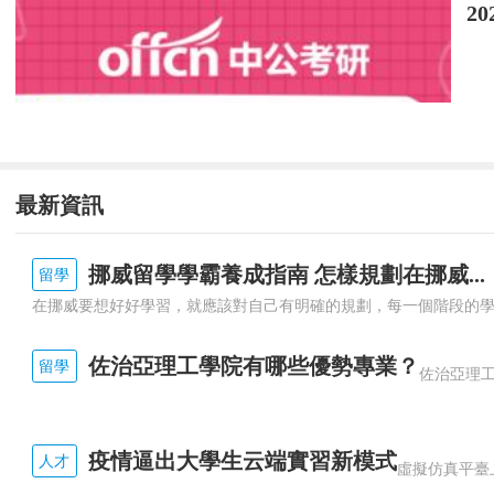
2
n.海軍
Nazi
n.納粹，納粹黨員
最新資訊
near
adj.1.近的，不遠的
挪威留學學霸養成指南 怎樣規劃在挪威...
留學
2.親密的
adv.1.接近，靠近
佐治亞理工學院有哪些優勢專業？
留學
2.差不多，大約
疫情逼出大學生云端實習新模式
人才
prep./v.接近