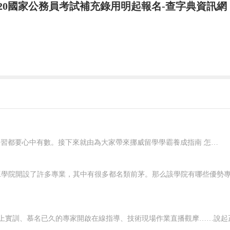
020國家公務員考試補充錄用明起報名-查字典資訊網
在挪威要想好好學習，就應該對自己有明確的規劃，每一個階段的學習都要心中有數。接下來就由為大家帶來挪威留學學霸養成指南 怎樣規劃在挪威的留學生活？一、了解階段雖然大家在申請的時候，就已經確認了自己要入讀的階段，但是大家對階段培養的目標和授課的模式，還是需要特別關注的，而且一定要有非常深入的了解，才可以...