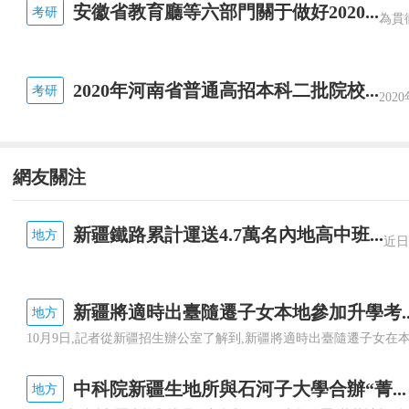
安徽省教育廳等六部門關于做好2020...
neatly
考研
adv.1.整潔地，干凈地
2020年河南省普通高招本科二批院校...
考研
2.靈巧地，熟練地
necessarily
網友關注
adv.必定，必然
necessary
新疆鐵路累計運送4.7萬名內地高中班...
地方
adj.1.必要的，必需的
新疆將適時出臺隨遷子女本地參加升學考..
地方
2.必然的
n.(pl.)必需品
中科院新疆生地所與石河子大學合辦“菁...
地方