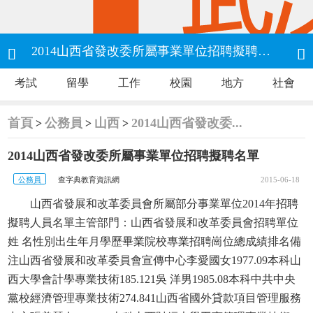
2014山西省發改委所屬事業單位招聘擬聘名單


考試
留學
工作
校園
地方
社會
首頁
公務員
山西
2014山西省發改委...
>
>
>
2014山西省發改委所屬事業單位招聘擬聘名單
公務員
查字典教育資訊網
2015-06-18
山西省發展和改革委員會所屬部分事業單位2014年招聘
擬聘人員名單主管部門：山西省發展和改革委員會招聘單位
姓 名性別出生年月學歷畢業院校專業招聘崗位總成績排名備
注山西省發展和改革委員會宣傳中心李愛國女1977.09本科山
西大學會計學專業技術185.121吳 洋男1985.08本科中共中央
黨校經濟管理專業技術274.841山西省國外貸款項目管理服務