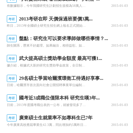
有數據顯示，今年我國研究生計劃招生規模為58萬人，與2003年的26萬多人相比，10年間翻了一番。但不容樂觀的是，近年來，碩士生就業率卻連續下降。應屆畢業生到底該不該安心考研繼續深造？應該以怎樣的心態讓自己的路走得更順更穩？面對這個問題，記者做了一番調查。2013年全國碩士研究生考試已于10月10日啟動報名，就在5天之后，恰逢今年國家公務員考試報名開始，兩個都超過百萬人的考試大軍正在集結。&ldq
2015-01-03
2013考研在即 天價保過班要價3萬...
考研
昨日，2013年全國碩士研究生招生網上報名正式開始，記者走訪島城校園發現，伴隨著2013年考研日期的逼近，“全科魔鬼訓練營”、“至尊保過班”等一系列考研培訓班悄然走紅，不少培訓班不僅打出“不過全額退款”的承諾，不少學生對此表示質疑。30天花3萬承諾“保過”昨日上午，在青島大學校園里的各個宣傳欄前，記者注
2015-01-03
盤點：研究生可以要求導師做哪些事情？...
考研
師生關系，歷來不好處理。如果融洽，相得益彰。如果不融洽，那也是水火不容。我和我的博士生導師關系，應該用非常融洽，離開東北大學三年多了，至今，常聯系。對于研究生，很多時候，都感覺導師高高在上。大部分情況屬于導師要求研究生做什么，研究生就完成什么。很少有研究生希望做什么，而導師馬上就做什么的。很顯然，這是一個不平等的現象。很多時候，大家都認為，研究生和導師談平等，無非摸老虎屁股，自己找死。這種情況，特
2015-01-03
武大提高碩士獎助學金額度 最高可獲1...
考研
據介紹，根據武大新的研究生獎助學金政策，全日制普通類博士研究生全部獲得一等基本獎學金(全額學費)、每人每學年不低于18000元普通獎學金；全日制普通類學術學位碩士研究生全部獲得一等基本獎學金(即全額學費)；全日制普通類專業學位碩士研究生一等基本獎學金(全額學費)的比例將由原來的15%提高到30%、二等基本獎學金(半額學費)的比例將由原來的20%提高到30%；普通類碩士生全部獲得每人每學年5000元
2015-01-03
29名碩士爭當哈爾濱環衛工待遇好享事...
考研
日前，哈爾濱市首次面向社會公開招聘事業單位編制環衛系統員工報名工作順利結束。457個招聘崗位引來11539個報名者，在最終報名繳費成功的7186人中，29位碩士研究生學歷的報名者引人注目。近三年，哈爾濱市在市容環境衛生方面投入巨大，陸續購進了各種干掃車、濕掃車、吸掃車、小型充電清掃車等清掃車輛八百余臺，環衛工作效率成倍提高，但與此同時哈市環衛系統員工學歷較低、年齡偏大、作業能力較弱的問題愈發突出。
2015-01-03
國考近3成職位僅限本科 研究生嘆3年...
考研
日前，2013年度國考職位表的一公布，就被發現多了個新詞兒“僅限本科”。一些研究生懷揣著高學歷卻被拒之門外，不禁大呼多讀了三年書情何以堪！限本科崗位多在基層此次國考全國12901個職位共招錄20839人，經記者查閱統計，其中學歷要求為“僅限本科”的職位有3379個，占所有職位數量的26%左右。經過分別統計發現，限本科的崗位集中在“中央國家
2015-01-03
廣東碩士生就業率不如專科生已7年
考研
今年廣東高校應屆畢業生42.3萬，同比增加約5萬昨日，廣東省教育廳通報了2012年廣東省普通高校畢業生初次就業情況，2012年廣東省高校應屆畢業生共有42.3萬人，比去年增加約5萬人，加上外(微博)省到粵求職以及往年暫緩就業的學生，共計超過65萬高校畢業生在廣東求職。截至9月1日，廣東高校畢業生初次就業率為94.65%，與去年同期的94.76%相比基本持平。而根據記者調查歷屆數據顯示，廣東省碩士研
2015-01-03