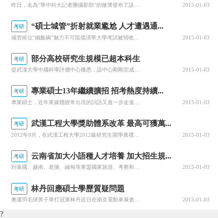
昨日，名為“華中科大記者團攝影部”的微博發布了該校考研學子排隊搶占自習室座位的情形。圖片中，該校東校區圖書館的門前排著長隊，去年曾在此出現的扎帳篷排隊景象，今年又一次上演，微博引起了網友熱議，并被轉發百余次。記者輾轉聯系上扎帳篷的男生——該校社會學系大四學生胡偉。他告訴記者，期盼學校能提供更多固定考研教室，或開放通宵自習室。寒夜清晨，學子穿棉襖扎帳篷
2015-01-03
“碩士城管”折射就業尷尬 人才遭遇通...
考研
城管崗位“鐵飯碗”魅力不可阻擋清華大學考試被招收入編的。從今天起，這些新成員將開始接受系統培訓。取得執法證后，他們將走上城管生涯。一時間，碩士當城管引起各方關注。是什么讓高學歷人才對城管崗位趨之若鶩？“碩士城管”何以折射就業尷尬？網友質疑：人才也“通貨膨脹”那么，這些高學歷新成員將會安排到哪些崗位？他們會從最普通的城管員做起嗎
2015-01-03
部分高校研究生規模已超本科生
考研
從武漢大學中國科學評價中心獲悉，該中心剛剛完成的“中國研究生教育與學科專業評價”課題顯示，目前我國有30多所高校每年研究生的招生計劃和在校生規模都在不斷擴大，部分已超過本科生。2012年，武漢大學研究生招生規模7704人，已超過本科生7650人的招生計劃。華中科技大學今年研究生招生規模7652人，本科生7500人。北大清華兩校的研究生總數已超過本科生，其中清華大學本科生與研
2015-01-03
專業碩士13年繼續擴招 招考熱度持續...
考研
專業碩士，近年來媒體經常出現的詞語又進一步走進了教育廳擴招的通知里，由此可見，專業碩士擴招不可避免，必將很快與學術碩士分庭抗禮。據了解，專業碩士又稱專業學位，是是我國研究生教育的一種形式，根據國務院學位委員會的定位，專業學位為具有職業背景的學位，培養特定職業高層次專門人才。專業碩士教育的學習方式比較靈活，大致可分為在職攻讀和全日制學習兩類。目前較熱的專業碩士金融碩士、法律碩士、漢語國際教育碩士、新
2015-01-03
武漢工程大學獎助體系改革 最高可獲萬...
考研
2012年9月，在武漢工程大學2012級研究生開學典禮上，2012級研究生新生劉慶、王潤銘、胡國繁、鄭鵬、劉佳麗5名同學喜獲2012年特等獎學金，獎勵金額10000元。特等獎學金是該校研究生的最高榮譽，學校至2011年推行研究生普通獎學金制度，分為四個等級，實行動態管理，每年評定一次，覆蓋面達到90%以上，其中特等獎學金每人每年10000元，不設獲獎比例，符合條件者均可申報，一年級新生按照入學考試
2015-01-03
云南省加大小語種人才培養 加大招生規...
考研
到泰國、越南、老撾、緬甸等東盟國家旅游、考察和進行各種交流活動時，人們會發現擔任翻譯的中國人中，大部分都是廣西高校畢業的學生，而與越南、老撾、緬甸3國山水相連的云南，擔任翻譯的人卻不多。近日，在蒙自舉行的省高校新學期教學工作會議上獲悉，云南省正制定一系列政策措施，鼓勵高校開設小語種專業，鼓勵學生學習小語種。云南省教育廳副廳長和福生在會上介紹，省委、省政府對小語種人才培養十分重視，省教育廳對小語種人
2015-01-03
林丹回應碩士學歷質疑問題
考研
奧運羽毛球男子單打冠軍林丹近日在南京電動車展會上出席臺鈴品牌愛心公益基金“鈴基金”的啟動儀式時，首度向外界回應了他的碩士學歷問題，并表示他不會退役，還會堅持到巴西奧運會。此前，林丹現身華僑大學表彰大會暨碩士學位授予儀式，正式成為華僑大學的公共管理學院碩士畢業生，也成為國羽首位擁有碩士學位的現役選手。隨后林丹的碩士學位遭受外界質疑。在南京，林丹接受了記者采訪，他回應說：&ld
2015-01-03
?