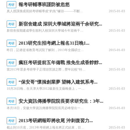
報考研輔導班謹防被忽悠
考研
真人授課換成視頻考研輔導成“釣魚”噱頭———不斷升溫的考研熱，讓各類考研講座、試聽課程也亂花漸欲迷人眼。考研輔導機構為同學們帶去了升學的福音，但記者在采訪中也發現，也有一些考研機構打著“考研輔導”的幌子，東拼西湊成立所謂的“釣魚班”，夸大其詞，誘騙學生報班。背景：考研報班成為不少學生的選擇林
2015-01-03
新宿舍建成 深圳大學城將迎兩千余研究...
考研
新宿舍按期建成學生順利入校深圳大學城今年迎兩千余研究生今年，共有兩千余名新生在深圳大學城開始新的求學生涯，這是記者昨天從深圳大學城管理辦公室獲悉的。據悉，為了確保新生順利入學，深圳大學城利用暑期時間，對大學城住宿設施進行修繕，初步緩解學生宿舍緊張的情況。國際化辦學招來更多留學生據悉，深圳大學城共接受2012級新生兩千余名，其中，北京大學深圳研究生院新生人數最多，為965名。緊隨其后的是哈爾濱工業大
2015-01-03
2013研究生招考網上報名31日晚1...
考研
昨日，記者從省教育考試院了解到，2013年全國碩士研究生招生考試網上報名于今天晚上22時截止，還未報名的考生要抓緊上網報名，以免最后集中登錄造成網絡堵塞。考試院提醒，已經報名的考生也不能掉以輕心，須隨時登錄所報考院校網站，查詢是否有錯誤需要修改。有的高校要求網上繳費，也請考生不要錯過繳費時間。記者注意到，一所大學在學校研招辦網站公布了報名信息出錯的考生名單。考生出錯主要集中在兩個方面，一是考生來源
2015-01-03
瘋狂考研提前五年備戰 推免生成香餑餑...
考研
當2013年眾多考研學子正埋頭苦讀之際，歷年比較“特殊”的考研學子——推免生浮出水面。伴隨著考研沖刺階段的到來，各大高校推免生工作也接近尾聲，據統計發現。2013年擬錄取推薦免試研究生名單中，超半數學院的推免生占招生人數的比例已經接近甚至超過50%，即近年來推免生錄用比例在不斷攀升，甚至隱隱有欲凌駕統考生數量之上的趨勢。各大名校推免生比例逐年攀升老師
2015-01-03
“保安哥”懷揣創業夢 望轉入建筑系考...
考研
10月26日晚，在天津大學2012級新生文藝晚會上，一位“大哥級”新生的登臺亮相引發了現場近4000名北洋新學子的陣陣掌聲與歡呼吶喊，他就是那個今年27歲當了9年農民工但從未放棄心中求學夢想，通過白天旁聽、晚上做保安以高考620分的成績考入天大并引發國內眾多媒體聚焦報道的“保安哥”訾立。晚會主持人“單刀直入”地問“
2015-01-03
安大資訊傳播學院院長要求研究生：3年...
考研
本月18日，安徽大學資訊傳播學院院長芮必峰發出一條微博：他給自己所帶的研究生下了3年讀300本書的目標。微博一發出就引起網友的熱烈討論。有人力挺，也有人質疑，“三天一本，芮教授，這是讀書，還是翻書？”“有感于現在的學生閱讀量太小，尤其是不肯下功夫讀經典，本周讀書會上，正式對我的研究生提出一年爭取讀一百本經典的目標，要求每人都要準備一個專門的讀書筆記本，三年后檢查
2015-01-03
2013考研網報即將收尾 沖刺復習力...
考研
截止到10月底，2013年考研網上報名將正式結束，目標明確之后廣大考研學子將正式迎來考研后期沖刺復習，經過了強化階段有計劃的復習，很多同學的復習效果已經更上一層樓，但也有同學未能完成既定計劃，2013年考研各種變動，眾學子難免心存忐忑，時間已經逼近最后的考研沖刺復習階段，考研考試時間提前，沖刺時間緊迫，老師為同學們講解如何復習才能力爭在最后的沖刺階段“逆天”。任何成功的背后
2015-01-03