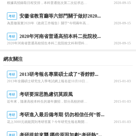
根據高招錄取日程安排，本科普通批次第二次征求志愿將于8月29日上午10:00至8月30日上午10:00進行填報。經研究審定，2020年上海市普通高校招生本科普通批次第二次征求志愿降分控制線為385分。查字典小編整理相關資訊，關注一下~本科普通批次第二次征求志愿填報即將開始根據高招錄取日程安排，本科普...
2020-09-15
安徽省教育廳等六部門關于做好2020...
考研
為貫徹落實2020年《政府工作報告》關于“今明兩年高職院校擴招200萬人”的要求，全面深化職業教育改革，進一步穩定高職擴招規模，確保高質量完成2020年高職擴招專項工作，安徽省教育廳公布關于做好2020年高職院校擴招專項工作的通知。跟隨查字典小編一起關注一下吧~安徽省教育廳等六部門關于做好2020年...
2020-09-15
2020年河南省普通高招本科二批院校...
考研
2020年河南省普通高校招生本科二批院校文科和理科平行投檔分數線于8月29日公布，河南省普通高校招生本科二批院校具體分數線信息，跟隨查字典小編一起關注一下吧~2020年河南省普通高招本科二批院校平行投檔分數線2020年河南省普通高校招生本科二批院校平行投檔分數線(文科)2020年河南省普通高校招生本...
2020-09-15
網友關注
2013研考報名專業碩士成了“香餑餑...
考研
2013年全國碩士研究生入學考試網上報名從10月10日開始，將于10月31日結束。報考時間過半，來自多方面的信息表明，關于今年的研究生招考報名，最吸引人眼球的是“專業碩士”。廣大考生為何熱衷選擇攻讀專業碩士，記者進行了采訪。現象：報考熱情高漲日前在武漢舉行的研究生招生現場咨詢會，吸引了300多所高校及科研院所參加。從早上8點開始，就有從漢口、漢陽、江夏等地趕過來的學生，9點
2015-01-03
考研要深思熟慮切莫跟風
考研
近年來，隨著高校本科生的連年擴招，部分高校的研究生也在大幅度擴招，“XX宿舍六兄弟全上研究生”、“XX專業考研率高達七成”的事情頻繁見諸報端。這些理應讓我們欣喜，但同時，我們也不應該忽略，每年成千上萬的大學生選擇考研深造，其中，很大一部分是為了“延緩三年”再就業，甚至有些僅僅是為了“鍍金”。當然，我們沒
2015-01-03
考研進入最后備考期 切勿相信任何“答...
考研
花上3000元就能買到考研答案？今年研究生報名剛開始沒多久，“提供考研答案，100%包過”等銷售考研題目答案的廣告就在各大高校開始泛濫。15日記者走訪了開發區部分高校發現，提供“考研答案”的廣告充斥學校周邊。大多數考生對此并不買賬，他們相信只有經過自己的認真復習準備，才會考出讓自己滿意的成績。校園里作弊廣告隨處可見記者在山東科技大學、青島理工大學的校
2015-01-03
考研提前來襲 哪些原因加劇“考研熱”...
考研