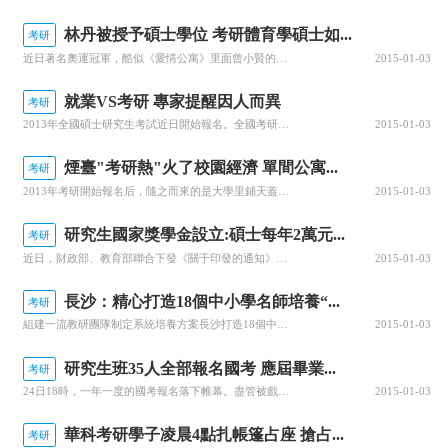
林丹被授予碩士學位 考研體育學碩士如...
考研
近日著名奧運冠軍，酷似《愛情公寓》里面曾小賢的林丹同學被某大學授予碩士學位證書。網絡上一片沸騰，怒斥學校無底線者有之，質疑林丹碩士學位者有之，調侃前奧運冠軍鄧亞萍拿博士學位有之。海天考研另類評之，當今即是功利社會，無論你信與不信就是如此。從林丹被授予學位此事可以看出，碩士學位更加深入人心，連奧運冠軍也要弄個碩士學位為自己增加籌碼，何況普通大學生乎。我們不討論林丹同學是怎樣利用業余時間攻讀碩士學位的
2015-01-03
就業VS考研 專家提醒因人而異
考研
2013年全國碩士研究生考試近日開始報名。全國考研人數逐年攀升，宜賓也不例外。考研為何會這么“熱”，考研熱如何帶火了“考研經濟”？10月24日，記者對此做了一番調查。考研迫于就業壓力早上七點出門，晚上十點回宿舍，中途除了吃飯，其余時間都在圖書館背單詞、看專業書和做練習題，這是宜賓學院政府管理學院大四學生何璞的考研生活。自從下決心考研后，何璞變得越來越
2015-01-03
煙臺"考研熱"火了校園經濟 單間公寓...
考研
2013年考研開始報名后，隨之而來的是大學里鋪天蓋地的考研廣告。21日記者走訪了煙臺大學、山東工商學院，發現除了各考研科目培訓班、講座和資料宣傳單之外，在學校的宣傳欄上還出現了房屋出租、學生買自習座位、出售考研答案等廣告。而對于租房和買自習位，學生們都深表理解，反之，對于出售考研答案之說則稱“不靠譜”。25元起一天考研學生熱衷出租房昨天上午11點半左右，煙臺大學校園內學生們
2015-01-03
研究生國家獎學金設立:碩士每年2萬元...
考研
近日，財政部、教育部聯合下發《關于印發的通知》。中央財政出資設立研究生國家獎學金，用于獎勵普通高等學校(以下簡稱高等學校)中表現優異的全日制研究生。通知規定，研究生國家獎學金每年獎勵4.5萬名在讀研究生。其中，博士研究生1萬名，碩士研究生3.5萬名。博士研究生國家獎學金獎勵標準為每生每年3萬元；碩士研究生國家獎學金獎勵標準為每生每年2萬元。通知稱，每年評審一次，所有符合本辦法規定條件的攻讀碩士、博
2015-01-03
長沙：精心打造18個中小學名師培養“...
考研
組建一流教研團隊制定系統培養方案長沙打造18個中小學名師培養“博士點”今年10月，31歲的瀏陽市瀏陽河小學語文教師張自玲再一次“畢業”了。不過她這次畢業不是從大學拿文憑，而是從長沙市首席名師朱愛朝的小學語文工作室“畢業”。像張自玲這樣從工作室畢業的，長沙市今年還有一大批。在長沙教育界，名師工作室已經被教師們稱為培養名師的&ld
2015-01-03
研究生班35人全部報名國考 應屆畢業...
考研
24日18時，一年一度的國考報名落下帷幕。盡管被戲稱為“史上最苦金飯碗”，但是考生們報考熱情依舊不減。據報道，國考審核通過的最高比例逼近“萬里挑一”，而涉煙十大熱門崗位報考比例也均超過100:1。其中，高校應屆畢業生成為報考的最大人群。高校畢業生“全員考公”，不僅看中了公務員的優厚待遇，也折射出了當今社會大學生就業難的趨勢。畢
2015-01-03
華科考研學子凌晨4點扎帳篷占座 搶占...
考研