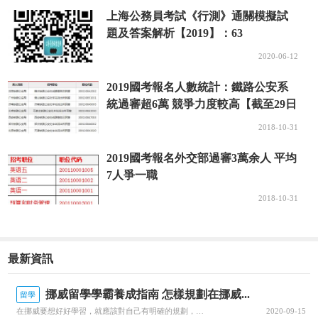
上海公務員考試《行測》通關模擬試
題及答案解析【2019】：63
2020-06-12
2019國考報名人數統計：鐵路公安系
統過審超6萬 競爭力度較高【截至29日
16時】
2018-10-31
2019國考報名外交部過審3萬余人 平均
7人爭一職
2018-10-31
最新資訊
挪威留學學霸養成指南 怎樣規劃在挪威...
留學
在挪威要想好好學習，就應該對自己有明確的規劃，每一個階段的學習都要心中有數。接下來就由為大家帶來挪威留學學霸養成指南 怎樣規劃在挪威的留學生活？一、了解階段雖然大家在申請的時候，就已經確認了自己要入讀的階段，但是大家對階段培養的目標和授課的模式，還是需要特別關注的，而且一定要有非常深入的了解，才可以...
2020-09-15