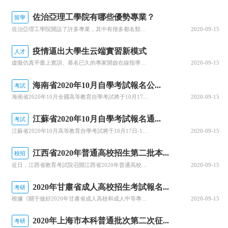
佐治亞理工學院有哪些優勢專業？
留學
佐治亞理工學院開設了許多專業，其中有很多都名類前茅。那么該學院有哪些優勢專業呢？今天，就為大家詳細介紹佐治亞理工學院的優勢專業，感興趣的小伙伴一起來看看吧！佐治亞理工學院優勢專業1.商學院優勢專業：生產管理專業佐治亞理工學院生產管理是為期兩年的碩士課程，將教學生如何運用可持續系統設計和持續改進等基本...
2020-09-15
疫情逼出大學生云端實習新模式
人才
虛擬仿真平臺上實訓、慕名已久的專家開啟在線指導、技術現場作業直播觀摩……說起正在進行中的“云實習”活動，武漢一理工類高校電力專業的張強有些興奮。“云實習”是指通過在線工作平臺虛擬工作環境，在工作流程、內容等方面和傳統實習工作保持一致性的實習形式。走出校園的大實習活動是大學教育的重要部分。然而，疫情打...
2020-09-15
海南省2020年10月自學考試報名公...
考試
海南省2020年10月全國高等教育自學考試將于10月17、18日舉行，報名報考時間定于9月1日至9月10日，關于做好自學考試報名工作有關事項，查字典小編整理相關資訊，關注一下~關于我省2020年10月自學考試報名報考的公告2020年10月全國高等教育自學考試將于10月17、18日舉行，我省報名報考時...
2020-09-15
江蘇省2020年10月自學考試報名通...
考試
江蘇省2020年10月高等教育自學考試將于10月17日-18日舉行。關于做好自學考試報名工作有關事項，查字典小編整理相關資訊，關注一下~江蘇省2020年10月自學考試報名通告2020年10月自學考試將于10月17日-18日舉行。現就做好報名工作有關事項通告如下：一、報名時間新生注冊和課程報考同步進行...
2020-09-15
江西省2020年普通高校招生第二批本...
校招
近日，江西省教育考試院召開江西省2020年普通高校招生錄取工作第四次資訊發布會，回顧前一階段的錄取情況，公布文理、體育類等第二批本科批次和藝術類普通批本科的投檔情況。查字典小編整理相關資訊，關注一下~江西省2020年普通高校招生第二批本科批次(含藝術類普通批本科)投檔情況發布8月25日上午，省教育考...
2020-09-15
2020年甘肅省成人高校招生考試報名...
考研
根據《關于做好2020年甘肅省成人高校和成人中等專業學校招生工作的通知》(甘招委發〔2020〕30號)，甘肅省教育考試院公布了2020年成人高校招生考試報名時間，詳細成人高考網上報名工作安排通知，跟隨查字典小編一起關注一下~2020年甘肅省成人高校招生考試報名時間確定根據《關于做好2020年甘肅省成...
2020-09-15
2020年上海市本科普通批次第二次征...
考研