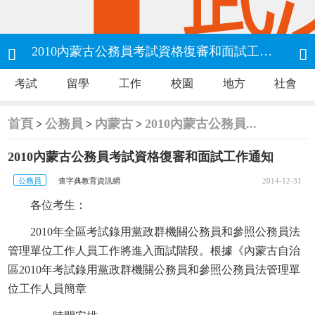
2010內蒙古公務員考試資格復審和面試工作通知


考試
留學
工作
校園
地方
社會
首頁
公務員
內蒙古
2010內蒙古公務員...
>
>
>
2010內蒙古公務員考試資格復審和面試工作通知
公務員
查字典教育資訊網
2014-12-31
各位考生：
2010年全區考試錄用黨政群機關公務員和參照公務員法
管理單位工作人員工作將進入面試階段。根據《內蒙古自治
區2010年考試錄用黨政群機關公務員和參照公務員法管理單
位工作人員簡章