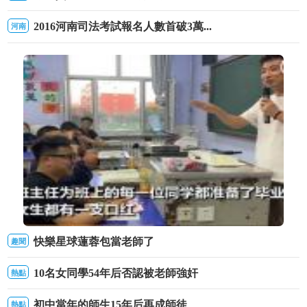
2016河南司法考試報名人數首破3萬...
河南
快樂星球蓮蓉包當老師了
趣聞
這些火遍全網的老師你pick誰
10名女同學54年后否認被老師強奸
熱點
初中當年的師生15年后再成師徒
熱點