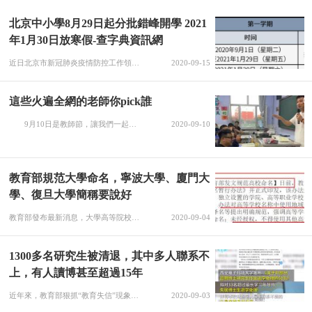
北京中小學8月29日起分批錯峰開學 2021
年1月30日放寒假-查字典資訊網
近日北京市新冠肺炎疫情防控工作領導小組辦公室下發《關于做好全市各級各類學校2020-2021學年秋季學期開學工作的通知》，對北京市中小學校(含中等職業院校)各年級段開學時間及新學年校歷做出公布。查字典小編整理相關資訊，關注一下~根據北京市新冠肺炎疫情防控工作領導小組辦公室下發《關于做好全市各級各類學...
2020-09-15
這些火遍全網的老師你pick誰
9月10日是教師節，讓我們一起看看那些曾經火遍全網的可愛的老師們。 化學老師抱起貓咪當教鞭，數學老師不小心打開美顏，紅光滿面憨態可掬，學生畢業典禮上求婚成功，校長海豹式鼓掌，高三班主任為班上的每一位同學都準備了畢業禮物……這些網紅老師你pick誰? 網友評論 (原標題：這些火遍全網的老師你pick誰)
2020-09-10
教育部規范大學命名，寧波大學、廈門大
學、復旦大學簡稱要說好
教育部發布最新消息，大學高等院校命名要明確規范，避免與其他地方學校名稱相近，引起混亂。中山市原名香山縣，后來立市因為香山是中山先生的故鄉，為紀念中山先生改為中山市，所以中山是人名，中山大學的英文名字是sun yat-sen university，sun yat-sen就是孫中山的名號：孫逸仙。中山大學真名叫孫逸仙大學，中山大學只是大家習慣稱呼，就像叫uk叫英國一樣，uk真名叫大不列顛及北愛爾蘭聯合
2020-09-04
1300多名研究生被清退，其中多人聯系不
上，有人讀博甚至超過15年
近年來，教育部狠抓“教育失信”現象，對于未能按要求完成學業的學生可以說是零容忍，在對研究生的培養中，國家和高校以及社會都投入了大量且優質的教育資源和社會各界資源，在資源有限的情況下，必須要提高研究生的培養標準和畢業要求，在這樣的大背景下，對于有些浪費教育資源的研究生就有必要清除了。近日西安電子科技大學對幾十名博士生作了退學處理，其中有33名博士生直接是處于失聯狀態，公示顯示這些博士生大多都是200
2020-09-03