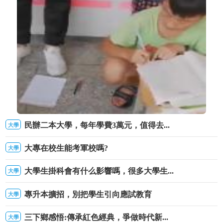
民辦二本大學，每年學費3萬元，值得去...
大學
學生暑假作業不合格趴教室外狂補
大專在校生能考軍校嗎?
大學
大學生掛科會有什么影響嗎，很多大學生...
大學
專升本擴招，別把學生引向應試教育
大學
三下鄉感悟:傳承紅色經典，爭做時代新...
大學