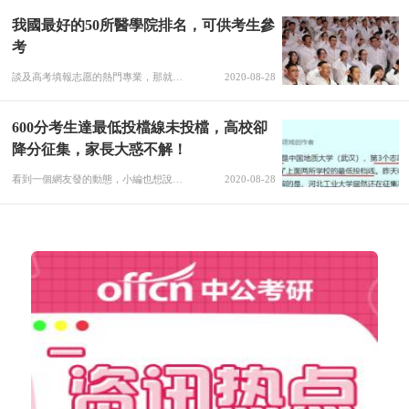
我國最好的50所醫學院排名，可供考生參
考
談及高考填報志愿的熱門專業，那就不得不說說醫學專業，近幾年來，盡管醫鬧事件層出不窮，令不少在讀醫學專業的大學生膽戰心驚，但是“醫學專業”始終都是填報志愿的熱門。原因就在于學醫針對性強，畢業便可以做醫生、做護士等等，還擁有不錯的薪資，所以學醫是不少大學生的心中首選。而今年因為疫情的原因，醫生更是受到了全社會的和關注，相信今年報考醫科大學的考生將會更多。不過報考醫學類學校可要動動腦子，因為醫學院的實力
2020-08-28
600分考生達最低投檔線未投檔，高校卻
降分征集，家長大惑不解！
看到一個網友發的動態，小編也想說上幾句。這位家長網友的動態里有這么幾個主要信息：1，孩子考了600分，1-4志愿都沒有錄取，被第五順位的志愿錄取了；2，孩子的分數達到了第二、三順位志愿高校的最低投檔線；3，第三順位高校第一輪投檔后，計劃未滿，發布了征集志愿，而且降分幅度很大。我們從家長的這段話里看出，他至少因這三點大惑不解1，明明孩子達到了二、三志愿高校的最低投檔線，為什么不能投檔？2，明明第三順
2020-08-28