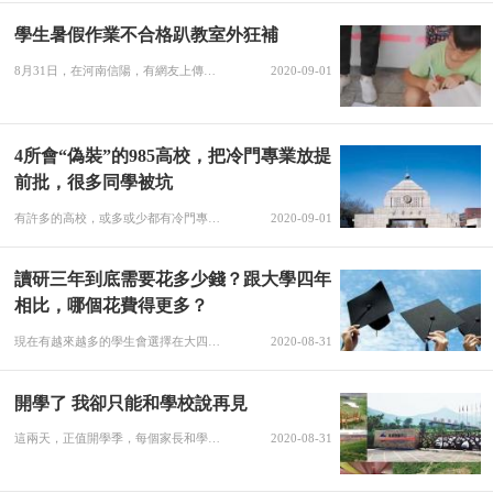
學生暑假作業不合格趴教室外狂補
8月31日，在河南信陽，有網友上傳的一段視頻在網上引起了很多人的關注，視頻當中的學生們都是因為暑假作業不合格趴在教師外面狂補。 據了解，這是開學的第一天，在老師檢查暑假作業的時候，發現很多學生的暑假作業都不合格，于是就要求學生蹲在門口重寫，不過關HIA不讓交學費入學，看得出來走廊當中不僅僅有奮筆疾書的孩子，還有陪同的家長，在這樣的環境當中，這寫作業的壓力確實是蠻大的。 不少網友看到這樣的視頻，
2020-09-01
4所會“偽裝”的985高校，把冷門專業放提
前批，很多同學被坑
有許多的高校，或多或少都有冷門專業，高分考生選擇冷門專業的自然很少。因此許多高校為完成招生計劃，又不想低分錄取導致生源質量下降，就會把這些冷門專業投放到提前批次中、或是加以包裝混淆視聽。大部分考生對高校都抱有信賴心理，很少人能識破這些外表光鮮的冷門專業，錄取后發現被坑真是悔不當初。下面筆者就盤點幾個最會包裝冷門專業的985大學，不知有多少考生被“騙”了。一、 天津大學天津大學是所理工科高校，近年來
2020-09-01
讀研三年到底需要花多少錢？跟大學四年
相比，哪個花費得更多？
現在有越來越多的學生會選擇在大四的時候參加研究生考試，讀研似乎成了一種特別流行的趨勢，同學們都希望獲得一個更高的學歷，讓自己變得更加有優勢。但也有人比較好奇，究竟讀研究生需要花多少呢？小編之前的一篇文章中寫到，過大學四年，我們花費的費用將近10萬塊錢左右。那么讀研究生的費用是多少呢？今天小編來給大家算一算。在前幾年我國的研究生數量還不是那么多的時候，我國有關部門是有公費讀研究生的一項政策。也就是說
2020-08-31
開學了 我卻只能和學校說再見
這兩天，正值開學季，每個家長和學生都在忙著開學，經歷了突如其來的疫情和漫長的暑假，大家都在期待能夠開學見到久違的同學和老師。但是有一群孩子卻高興不起來，因為他們不得不跟承載過歡樂時光的學校說再見。他們的學校怎么了，為什么孩子們不能回到曾經的校園？ 辦學9年 讓生命綻放前文提到的學校便是鹿泉顯現國際學校，創辦于2011年，是一所民辦學校。與其他學校不同在這里，除了國家要求的教學任務外，孩子們還學習古
2020-08-31