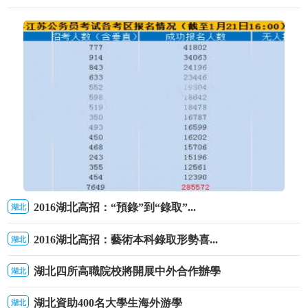
2016湖北高招：“預錄”到“錄取”...
湖北
2017年江蘇公務員考試最終285572人成功報名
2016湖北高招：藝術本科錄取形勢喜...
湖北
湖北四所高職院校將開展中外合作辦學
湖北
湖北資助400名大學生海外游學
湖北