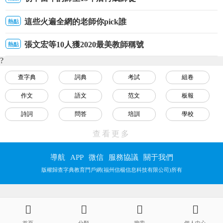
這些火遍全網的老師你pick誰
熱點
張文宏等10人獲2020最美教師稱號
熱點
?
查字典
詞典
考試
組卷
作文
語文
范文
板報
詩詞
問答
培訓
學校
視頻
名言
教程
數學
查看更多
英語
物理
化學
生物
導航
APP
微信
服務協議
關于我們
歷史
地理
政治
幼兒
版權歸查字典教育門戶網(福州信楊信息科技有限公司)所有
小學
初中
高中
大學
小升初
中考
高考
自考
欧美疯狂做受xxxx高潮
首頁
分類
搜索
個人中心