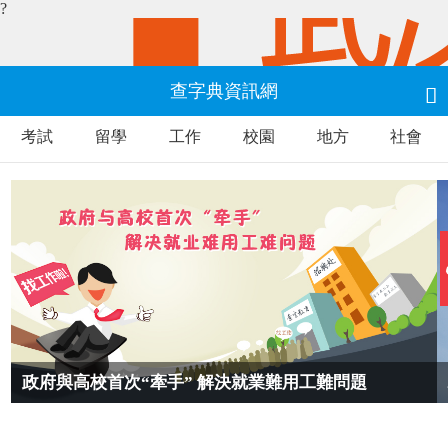
?
查字典資訊網

考試
留學
工作
校園
地方
社會
政府與高校首次“牽手” 解決就業難用工難問題