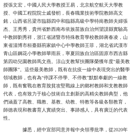
授張文宏，中國人民大學教授王易，北京航空航天大學教
授、中國工程院院士戚發軔，長春職業技術學院教師高文
銘，山西省呂梁市臨縣四中和臨縣高級中學特崗教師夫婦張
杰、王秀秀，貴州省黔西南布依族苗族自治州望謨縣實驗高
中教師劉秀祥，浙江省諸暨市特殊教育學校教師蔣春凌，山
東省淄博市桓臺縣荊家鎮中心中學教師王菲，湖北省武漢市
青山區鋼花小學教師華雨辰，寧夏回族自治區固原市西吉縣
第四幼兒園教師馬文燕。涼山支教幫扶團隊榮獲年度“最美教
師團隊”。這些最美教師，既有在抗疫一線中表現突出的醫學
領域教師，也有為“停課不停學、不停教”默默奉獻的一線教
師，既有奮戰在教育脫貧攻堅戰線上的鄉村教師和支教教師
代表，也有致力于核心技術自主創新的高精尖教師典型，他
們涵蓋了高教、職教、基教、幼教、特教等各級各類教育，
師德表現和教書育人實績突出、事跡感人，具有廣泛的代表
性。
據悉，經中宣部同意并報中央領導批準，從2020年