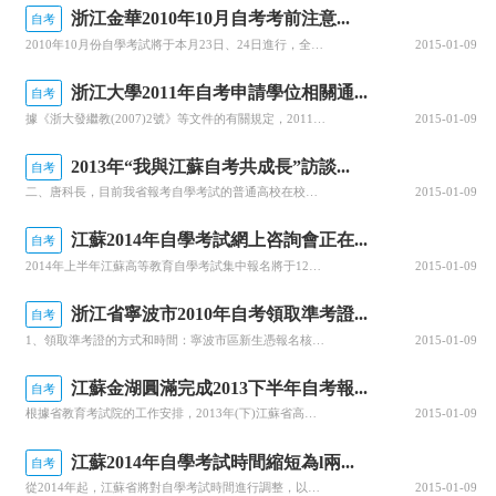
浙江金華2010年10月自考考前注意...
自考
2010年10月份自學考試將于本月23日、24日進行，全市共有7212人、14573課次。全市設考點11個，其中市區5個：金華三中、金華四中、金華九中、省五監、金華監獄;縣(市)設考點6個：武義、浦江、磐安、蘭溪、東陽、永康各設1個考點。教師資格認定考試將于本月24日進行，上午考《教育學》、下午考《心理學》，全市共有5158人、9455課次，設考點3個：浙江師范大學、金華教育學院、金職院師范學院。
2015-01-09
浙江大學2011年自考申請學位相關通...
自考
據《浙大發繼教(2007)2號》等文件的有關規定，2011年浙江大學自學考試本科畢業生申請學士學位有關事項通知如下：一、申請條件1、2010年6月或2010年12月畢業;2、本科專業計劃規定的全部課程平均成績達到70分;本科專業計劃規定的全部課程和成績以“浙江省高等教育自學考試畢業生登記表”上所列的相應內容為準，成績以免考計和等級計的課程不計入平均成績，畢業論文(設計)作一門課程;3、畢業論文成績
2015-01-09
2013年“我與江蘇自考共成長”訪談...
自考
二、唐科長，目前我省報考自學考試的普通高校在校生人數不斷上升，您能不能介紹一下具體的情況?根據我省開展的自學考試生源構成調查，在校生已成為我省自學考試的生源主體，占全省自考總規模的比重接近60%.這一趨勢的集中反映就是越來越多的專科在校生開始接讀自學考試的本科專業，同時很多本科生也加入到自考隊伍，攻讀第二學歷。之所以會有這么多的在學生報考自學考試，我們分析，有以下三個方面的原因：一是高等教育自學考
2015-01-09
江蘇2014年自學考試網上咨詢會正在...
自考
2014年上半年江蘇高等教育自學考試集中報名將于12月1—5日進行，省教育考試院25日起啟動自學考試網上咨詢會。開通時間為25日至29日，每天上午9∶00—11∶00，下午2∶00—5∶00。本次自學考試網上咨詢會，考生可登錄省教育考試院網(
2015-01-09
浙江省寧波市2010年自考領取準考證...
自考
1、領取準考證的方式和時間：寧波市區新生憑報名核對單到交通銀行市分行營業部（中山東路55號）領取；各縣（市）、區新生憑報名核對單到報名交通銀行網點領取。領取時間：11月20日至22日領取下一年4月份準考證，5月20日至22日領取10月份準考證，1月、7月考前三天領取準考證。2、領取考試通知單的方式和時間：考生可通過以下方式領取考試通知單：（1）到各交通銀行自考報名網點，各次考試領取時間為：1月和7
2015-01-09
江蘇金湖圓滿完成2013下半年自考報...
自考
根據省教育考試院的工作安排，2013年(下)江蘇省高等自學考試報名工作于5月25日至31日進行，同時辦理新、老生自考報名、課程免考和畢業審核工作。金湖縣自考辦積極做好各項工作，努力為自考考生服務，圓滿完成各項工作。截止6月3日，為125名考生現場報名(其中7月份增考人數32人)，報考課次266門，為11名考生辦理了畢業材料審核，為37名新生辦理了準考證，為8名考生辦理了課程免考手續。為了做好這次自
2015-01-09
江蘇2014年自學考試時間縮短為l兩...
自考
從2014年起，江蘇省將對自學考試時間進行調整，以前每年4月、10月，各有連續兩個周末共8天的自學考試，調整為在這兩月的各一個周末4天進行。調整后的具體考試時間為4月第三周的周六、周日和10月最后一周的周六、周日。1月和7月的自學考試時間不變。在安排考試計劃時教育部門會考慮到日程安排的合理性，盡可能將原來安排在第一周的課程，平均分布在第二周的4個半天考試時間中。市自考辦提醒，因為考試時間調整，從今
2015-01-09