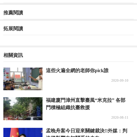
推薦閱讀
拓展閱讀
相關資訊
這些火遍全網的老師你pick誰
2020-09-10
福建廈門漳州直擊臺風“米克拉” 各部
門積極組織抗臺救援
2020-08-11
孟晚舟案今日迎來關鍵裁決!!外媒：判