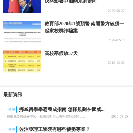
決將影響中加關系的走向
2020-05-27
教育部2020年1號預警 南通警方破獲一
起家校群詐騙案
2020-02-19
高校寒假放57天
2019-12-20
最新資訊
挪威留學學霸養成指南 怎樣規劃在挪威...
留學
在挪威要想好好學習，就應該對自己有明確的規劃，每一個階段的學習都要心中有數。接下來就由為大家帶來挪威留學學霸養成指南 怎樣規劃在挪威的留學生活？一、了解階段雖然大家在申請的時候，就已經確認了自己要入讀的階段，但是大家對階段培養的目標和授課的模式，還是需要特別關注的，而且一定要有非常深入的了解，才可以...
2020-09-15
佐治亞理工學院有哪些優勢專業？
留學