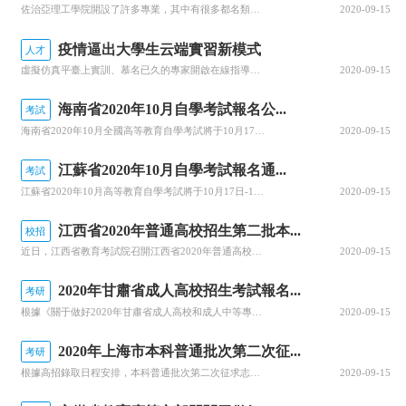
佐治亞理工學院開設了許多專業，其中有很多都名類前茅。那么該學院有哪些優勢專業呢？今天，就為大家詳細介紹佐治亞理工學院的優勢專業，感興趣的小伙伴一起來看看吧！佐治亞理工學院優勢專業1.商學院優勢專業：生產管理專業佐治亞理工學院生產管理是為期兩年的碩士課程，將教學生如何運用可持續系統設計和持續改進等基本...
2020-09-15
疫情逼出大學生云端實習新模式
人才
虛擬仿真平臺上實訓、慕名已久的專家開啟在線指導、技術現場作業直播觀摩……說起正在進行中的“云實習”活動，武漢一理工類高校電力專業的張強有些興奮。“云實習”是指通過在線工作平臺虛擬工作環境，在工作流程、內容等方面和傳統實習工作保持一致性的實習形式。走出校園的大實習活動是大學教育的重要部分。然而，疫情打...
2020-09-15
海南省2020年10月自學考試報名公...
考試
海南省2020年10月全國高等教育自學考試將于10月17、18日舉行，報名報考時間定于9月1日至9月10日，關于做好自學考試報名工作有關事項，查字典小編整理相關資訊，關注一下~關于我省2020年10月自學考試報名報考的公告2020年10月全國高等教育自學考試將于10月17、18日舉行，我省報名報考時...
2020-09-15
江蘇省2020年10月自學考試報名通...
考試
江蘇省2020年10月高等教育自學考試將于10月17日-18日舉行。關于做好自學考試報名工作有關事項，查字典小編整理相關資訊，關注一下~江蘇省2020年10月自學考試報名通告2020年10月自學考試將于10月17日-18日舉行。現就做好報名工作有關事項通告如下：一、報名時間新生注冊和課程報考同步進行...
2020-09-15
江西省2020年普通高校招生第二批本...
校招
近日，江西省教育考試院召開江西省2020年普通高校招生錄取工作第四次資訊發布會，回顧前一階段的錄取情況，公布文理、體育類等第二批本科批次和藝術類普通批本科的投檔情況。查字典小編整理相關資訊，關注一下~江西省2020年普通高校招生第二批本科批次(含藝術類普通批本科)投檔情況發布8月25日上午，省教育考...
2020-09-15
2020年甘肅省成人高校招生考試報名...
考研
根據《關于做好2020年甘肅省成人高校和成人中等專業學校招生工作的通知》(甘招委發〔2020〕30號)，甘肅省教育考試院公布了2020年成人高校招生考試報名時間，詳細成人高考網上報名工作安排通知，跟隨查字典小編一起關注一下~2020年甘肅省成人高校招生考試報名時間確定根據《關于做好2020年甘肅省成...
2020-09-15
2020年上海市本科普通批次第二次征...
考研
根據高招錄取日程安排，本科普通批次第二次征求志愿將于8月29日上午10:00至8月30日上午10:00進行填報。經研究審定，2020年上海市普通高校招生本科普通批次第二次征求志愿降分控制線為385分。查字典小編整理相關資訊，關注一下~本科普通批次第二次征求志愿填報即將開始根據高招錄取日程安排，本科普...
2020-09-15