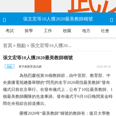
張文宏等10人獲2020最美教師稱號


考試
留學
工作
校園
地方
社會
首頁
熱點
張文宏等10人獲20...
>
>
張文宏等10人獲2020最美教師稱號
熱點
查字典教育資訊網
2020-09-10
為熱烈慶祝第36個教師節，由中宣部、教育部、中
央廣播電視總臺舉辦的“閃亮的名字2020尋找最美教師”發布
儀式日前在京舉行。在發布儀式上，公布了10位最美教師、1
個最美教師團隊的先進事跡。發布儀式于9月10日晚間黃金時
間在央視綜合頻道播出。
榮獲2020年“最美教師”稱號的教師有：復旦大學教