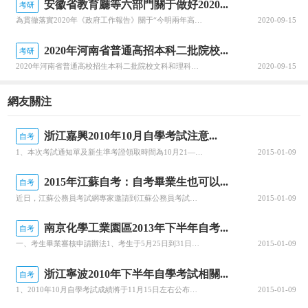
安徽省教育廳等六部門關于做好2020...
考研
為貫徹落實2020年《政府工作報告》關于“今明兩年高職院校擴招200萬人”的要求，全面深化職業教育改革，進一步穩定高職擴招規模，確保高質量完成2020年高職擴招專項工作，安徽省教育廳公布關于做好2020年高職院校擴招專項工作的通知。跟隨查字典小編一起關注一下吧~安徽省教育廳等六部門關于做好2020年...
2020-09-15
2020年河南省普通高招本科二批院校...
考研
2020年河南省普通高校招生本科二批院校文科和理科平行投檔分數線于8月29日公布，河南省普通高校招生本科二批院校具體分數線信息，跟隨查字典小編一起關注一下吧~2020年河南省普通高招本科二批院校平行投檔分數線2020年河南省普通高校招生本科二批院校平行投檔分數線(文科)2020年河南省普通高校招生本...
2020-09-15
網友關注
浙江嘉興2010年10月自學考試注意...
自考
1、本次考試通知單及新生準考證領取時間為10月21—22日。地點：市教育考試院一樓報名大廳。服務時間為：上午8：00-11：30，下午1：30-5：00。新考生領取考試通知單和準考證后，請各考生再次仔細檢查姓名與身份證號，如有錯誤需及時與工作人員聯系更正。2、準考證遺失的考生，請攜帶身份證原件在領取考試通知單同時辦理臨時準考證。3、本次考試實行新的考務細則(考生交卷出場時間不得早于考試結束前30分
2015-01-09
2015年江蘇自考：自考畢業生也可以...
自考
近日，江蘇公務員考試網專家邀請到江蘇公務員考試通用教材編寫組的老師就公務員報考、大綱變化、命題趨勢、復習對策等等進行了全方位的講解。問：我是自考畢業生，已經拿到了本科畢業證書，能參加江蘇省2015年公務員考試嗎?答：可以報名。按照規定，2015年全日制普通高校(含成人高校及電大中全日制高等學歷教育普通班)應屆畢業生須于2015年8月31取得畢業證書;非普通高等學歷教育的其他國民教育形式(自學考試、
2015-01-09
南京化學工業園區2013年下半年自考...
自考
一、考生畢業審核申請辦法1、考生于5月25日到31日進入省教育考試院自學考試網上報名主頁面。2、輸入正確的準考證號，證件類型，證件號碼，驗證碼后考生直接點“登錄系統”按鈕后，進入用戶注冊協議閱讀頁面。3、進入畢業申報管理界面的第一步，基本信息輸入界面，請認真填寫每項信息。4、點擊“下一步”，進入考生成績申請頁面，如實填寫成績信息。5、點擊“提交申請資料”，成功保存給出提示信息后，申請完畢。6、等待
2015-01-09
浙江寧波2010年下半年自學考試相關...
自考
1、2010年10月自學考試成績將于11月15日左右公布，屆時可撥打16866000自考查詢熱線或進入寧波自考網站查詢。市區考生本次及以往各次考試課程合格證領取日期暫定為11月24日—25日。縣(市)、區考生12月1—3日自考報名期間到當地自考辦領取。2、2010年下半年畢業申報時間為12月1日—3日申報者須帶以下材料：(1)所有自考合格成績單(轉免考材料)、專科或本科畢業證書原件、復印件，大學期
2015-01-09