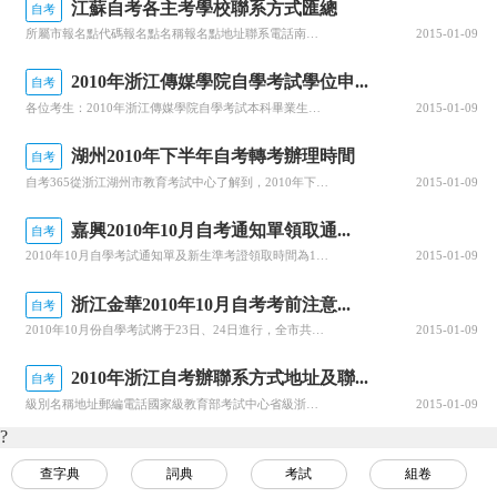
江蘇自考各主考學校聯系方式匯總
自考
所屬市報名點代碼報名點名稱報名點地址聯系電話南京市0129南京郵電大學南京市新模范馬路66號025-846923360130三江學院南京市雨花區鐵心橋龍西路10號025-528970940131河海大學南京市西康路1號025-837872290132南京農業大學南京市衛崗1號025-843962330133南京林業大學南京市龍蟠路159號025-854273660134南京工業大學南京市新模范馬路
2015-01-09
2010年浙江傳媒學院自學考試學位申...
自考
各位考生：2010年浙江傳媒學院自學考試本科畢業生申請學士學位工作安排已在浙江傳媒學院繼續教育學院網上公布，考生可登http://cjxy.zjicm.edu.cn，進入到“自學考試”欄目的“自考通知”或“學位申請”查詢。請符合條件的考生在規定的時間內遞交相關申請材料，逾期視作自動放棄。
2015-01-09
湖州2010年下半年自考轉考辦理時間
自考
自考365從浙江湖州市教育考試中心了解到，2010年下半年自學考試轉考手續辦理時間：9月3日—5日。請考生注意辦理時間。自考365提示：湖州市教育考試中心地址湖州市吉山北路6號，聯系電話：2025303
2015-01-09
嘉興2010年10月自考通知單領取通...
自考
2010年10月自學考試通知單及新生準考證領取時間為10月21—22日。地點市教育考試院一樓報名大廳。服務時間為上午8：00－11：30，下午1：30－5：00。新考生領取考試通知單和準考證后，請各考生再次仔細檢查姓名與身份證號，如有錯誤需及時與工作人員聯系更正。
2015-01-09
浙江金華2010年10月自考考前注意...
自考
2010年10月份自學考試將于23日、24日進行，全市共有7212人、14573課次。全市設考點11個，其中市區5個：金華三中、金華四中、金華九中、省五監、金華監獄；縣（市）設考點6個：武義、浦江、磐安、蘭溪、東陽、永康各設1個考點。教師資格認定考試將于24日進行，上午考《教育學》、下午考《心理學》，全市共有5158人、9455課次，設考點3個：浙江師范大學、金華教育學院、金職院師范學院。全國執業
2015-01-09
2010年浙江自考辦聯系方式地址及聯...
自考
級別名稱地址郵編電話國家級教育部考試中心省級浙江省教育考試院杭州市文暉路321號浙江教育大廈（市交警指揮中心斜對面）3100140571-88008122地市杭州杭州市高等教育自學考試辦公室杭州市環城北路華浙廣場9號（白馬大廈）北側裙樓3100050571-858666950571-85866663寧波寧波市高等教育自學考試辦公室寧波市菱池街9號3150000574-87323004溫州溫州市高等
2015-01-09
?
查字典
詞典
考試
組卷