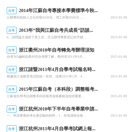
2014年江蘇自考專接本學費標準今秋...
自考
公辦專科院校人文社科類4200元，理工科類4500元，藝術類4800元在公布了江蘇省公辦高校學費新標準后，省物價局昨天又公布江蘇自學考試專接本的收費標準。據悉，新的學費標準將從今年秋季新學期開始執行。據了解，江蘇自考專轉本實施多年，此次重新公布學費標準，是因為江蘇將自考專接本主考學校由公辦本科院校調整為公辦及民辦專科院校。考慮到公辦、民辦專科院校辦學成本差異，為銜接現行公辦、民辦專科院校收費政策，
2015-01-09
2013年“我與江蘇自考共成長”訪談...
自考
6、請問論文成績下來之后，怎么辦理畢業登記的手續，需要哪些材料?答：您可以在5月25-31日網上報名期間，登錄江蘇省高等教育自學考試網上報名系統(zxks.jseea.cn)，點擊左側目錄樹“畢業申報管理”中的“畢業申報”按鈕，即可進行申請。當提交完申請后，請按照系統提示的時間、地點去現場交驗材料并確認。需要交驗的材料包括本人身份證、所有準考證、實踐考核(論文答辯)成績通知單、免考證明、本科段報考
2015-01-09
浙江衢州2010年自考轉免考辦理須知
自考
自考365編輯從衢州市自考辦了解，衢州市2011年4月高等教育自學考試報名工作將于9月1—5日在各縣（市、區）自考辦同時開始，并接納考生辦理轉免考、實踐論文報考、補辦準考證等，本次報名的考生將在2011年4月16-17日參加考試。若要到省內其他縣市報考，則需按新生重新辦理當地準考證，無須辦理任何手續。外省轉入考生，須在本地考出1門以上合格成績，并在浙江省教育考試網上查到轉入編號，方可到
2015-01-09
浙江諸暨2011年4月自學考試報名時...
自考
根據浙江省教育考試院統一安排，現將2011年1月、4月自學考試報名及2010年下半年自考畢業、轉免考手續辦理相關事宜通告如下，望相互告知：一、2011年1月自學考試報名時間2010年11月28日—11月29日。二、2011年4月自學考試（包括教師心理健康教育基礎知識培訓證書考試報名）第二次報名時間2010年11月30日—12月2日。三、2010年下半年自考畢業、轉免考手續辦
2015-01-09
2015年江蘇自考（本科段）調整報考...
自考
江蘇省自學考試調整本科段報考資格審核流程的重要通知根據《高等教育自學考試考籍管理工作規定》的有關要求，凡報考自學考試本段科專業的考生，須進行本科段報考資格審核(以下簡稱“資審”)，即對其前置學歷進行審查。為了進一步減輕考生提供學歷證明材料的負擔，為考生提供更加方便、快捷、準確的服務，2014年5月25日起，我省資審將啟用新流程，具體說明如下：一、資審新流程相關說明1、辦理時間第一次：考生在論文答辯
2015-01-09
浙江杭州2010年下半年自考畢業申請...
自考
一、申請畢業的考生應交驗的材料：1、所有課程合格證(含實踐考核合格證)，合格證書遺失的，可以在浙江教育考試網下載打印成績;2、身份證原件及復印件;3、所有準考證(指浙江省內的與合格證上準考證號碼一致的);4、申請本科(不含高中起點本科)畢業的考生還應再遞交下列材料：1)專科或本科畢業證書原件及復印件;2)專科或本科的畢業成績復印件(單位或原畢業學校教務處蓋章，有多頁成績的要蓋騎縫章，從本人檔案中復
2015-01-09
浙江杭州2011年4月自學考試網上報...
自考