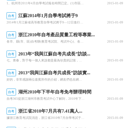
1、杭州市2011年4月自學考試報名時間已定。(1)市區的續考生(含已在市區參加10年10月考試報名，但尚未領取準考證的新生)，可于8月24日—9月7日，通過“杭州銀行”網(原杭州市商業銀行，下同)或電話報名;市區尚未與“杭州銀行網”簽訂協議的續考生，可在報名之前，到“杭州銀行”各網點辦理網上報名的手續，進行電子銀行報名;續考生也可以現金繳費的方式，到“杭州銀行”的各網點直接報名;省教育考試網或浙
2015-01-09
江蘇2014年1月自學考試將于9
自考
2014年1月江蘇省高等教育自學考試將于9—12日進行。全省共有14萬人參加本次考試，報考課次數為29萬課次，13個市共設29個考區，79個考點，共2917個考場，將有近6400名教師參加監考工作。江蘇省教育考試院特別提醒廣大考生:1.自學考試每門課程筆試的考試時間為150分鐘。上午為9：00—11：30，下午為2：30—5：00。考生在考前20分鐘須持本人“居民身份證”、“準考證”和“考試通知書
2015-01-09
浙江2010年自考產品質量工程等專業...
自考
各市、縣(市、區)自考辦(教育考試院、考試中心)、各主考學校：經專家論證，我省將于2010年下半年開始在自學考試產品質量工程等31個專科專業、食品質量與安全等30個專科起點本科專業中試行基于核心課程的大選修制。現將有關事項通知如下：一、實質和意義基于核心課程的“大選修制”，即“同層課程超市”，指的是在核心課程的基礎上，擴大選修范圍，打破課程選修的專業界限，允許考生根據自己的興趣愛好、學科背景、崗位
2015-01-09
2013年“我與江蘇自考共成長”訪談...
自考
七、青春，對于每一個人來說都是最為珍貴的記憶，它包含著歡笑、痛苦、成長、蛻變，是生命定格下最唯美的音符，是每個人心中最動聽的旋律。有人說時間真是一劑霸道的良藥，悄無聲息地帶走了我們最想留住的青春。這是最近剛熱播《致我們終將逝去的青春》一部電影，里面有一句臺詞，這樣說的“一旦錯過了，就是陌路。”這話給人意味深長。請您回憶一下自己正值青春時期參加自學考試過程中印象最深刻的幾件事?兩年的自考旅程，緊張與
2015-01-09
2013“我與江蘇自考共成長”訪談實...
自考
好的，非常感謝兩位嘉賓所作的介紹，網友們也在網上提了一些問題，我們選取了一些經典的問題，請唐科長來作解答。1、我原來是在海南省報考的自學考試，因為工作調動，目前來到江蘇蘇州工作，希望在江蘇繼續考試。請問，我原來在外省取得的成績是否繼續有效?答：這位考生，您好。您需要辦理外省轉入的手續。關于自學考試外省轉入的手續，我們省是這樣規定的：(1)外省、市、自治區高等教育自學考試的考生因戶口遷移或工作變動需
2015-01-09
湖州2010年下半年自考免考辦理時間
自考
自考365從浙江湖州市教育考試中心了解到，2010年下半年自學考試免考手續辦理時間：9月3日—5日。請考生注意辦理時間。自考365提示湖州市教育考試中心地址湖州市吉山北路6號，聯系電話：2025303
2015-01-09
浙江省2010年7月共有7.41萬人...
自考
據浙江教育考試院消息，浙江省2010年7月自學考試于3日—4日全省各地順利進行。本次考試全省共有7.41萬人報名參加考試，報考課次12.56萬;共開設專業133個，其中專科專業64個，本科專業69個;開考課程465門;全省設考點94個，試場12791個。本次考試全省各地考試工作平穩有序，秩序良好。本次考試正值盛夏，客觀上給組考工作增加了難度。各級教育行政部門和教育考試機構嚴格按照教育部《高等教育自
2015-01-09