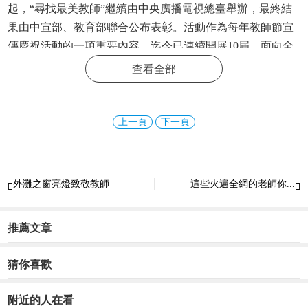
起，“尋找最美教師”繼續由中央廣播電視總臺舉辦，最終結
果由中宣部、教育部聯合公布表彰。活動作為每年教師節宣
傳慶祝活動的一項重要內容，迄今已連續開展10屆，面向全
國所有教師群體展開，先后表彰宣傳了101位“最美教師”，同
查看全部
時宣傳了數十位“特別關注教師”和涼山支教幫扶團隊、援藏
援疆萬名支教計劃團隊等一批“最美團隊”，對集中彰顯廣大
教師立德樹人時代風采，倡導全社會尊師重教發揮了重要作
上一頁
下一頁
用。
更多精彩資訊請關注
查字典資訊網
，我們將持續為您更
新最新資訊!
外灘之窗亮燈致敬教師
這些火遍全網的老師你...


推薦文章
猜你喜歡
附近的人在看