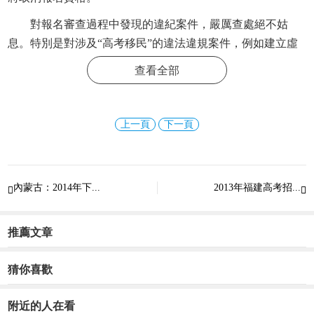
對報名審查過程中發現的違紀案件，嚴厲查處絕不姑
息。特別是對涉及“高考移民”的違法違規案件，例如建立虛
假學籍、出具虛假實際就讀經歷、虛假房產手續、虛假納稅
查看全部
手續和社保等證明材料的，除依法追究當事人的責任外，還
要嚴肅追究主管領導及有關責任人的責任；構成犯罪的，由
司法機關依法追究刑事責任。
上一頁
下一頁
另外，在外地借讀需要回戶籍所在旗（縣、區）照相確
認的考生（藝術類考生除外），要求在規定的報名時間內完
成網上預報名，持加注思想品德考核評語的《預報名表》于
內蒙古：2014年下...
2013年福建高考招...


2015年2月10日回戶籍所在地旗（縣、區）招生考試機構辦理
報名確認手續。
推薦文章
更多精彩資訊請關注
查字典資訊網
，我們將持續為您更
新最新資訊!
猜你喜歡
附近的人在看