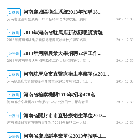
河南襄城區衛生系統2013年招聘18...
公務員
河南襄城區衛生系統2013年招聘18名專業技術人員招聘條件招聘崗位條件(1)招聘臨床醫師應具備以下條件：①年齡要求：年齡在35周歲以下(1978年1月1日以后出生);②學歷及專業技術資格要求：具有相關專業大專及以上學歷且取得相應專業執業資格。(2)招聘護士應具備以下條件：①年齡要求：年齡在30周歲以
2014-12-30
2013年河南省駐馬店新蔡縣思源實驗...
公務員
2013年河南省駐馬店新蔡縣思源實驗學校招聘50名教師報考的范圍和對象報考的范圍和對象為2011、2012、2013年國家計劃內統招二本以上師范類未就業的本科以上畢業生。報考崗位及名額這次共公開招聘教師50名，其中，語文教師10名、數學教師10名、英語教師10名、政治教師2名、物理教師2名、化學教師
2014-12-30
2013年河南農業大學招聘52名工作...
公務員
2013年河南農業大學招聘52名工作人員招聘單位、崗位及人數根據我校專業技術人員崗位空缺情況和學校發展需要，招聘36名博士、16名碩士招聘條件（一）具有中華人民共和國國籍（二）遵紀守法，品行端正，具有良好的職業道德；（三）具有履行崗位職責所需的文化程度、知識、能力或技能；（四）具有正常履行職責的身體
2014-12-30
河南駐馬店市直醫療衛生事業單位201...
公務員
河南駐馬店市直醫療衛生事業單位2013年招聘218名工作人員招聘計劃與崗位計劃招聘218名，其中：駐馬店市中心醫院147名、駐馬店市中醫院30名、駐馬店市第二人民醫院(精神病醫院)30名、駐馬店市疾病預防控制中心7名、駐馬店市結核病防治所4名。招聘對象為符合報考資格條件及崗位要求的全日制普通高校本科
2014-12-30
河南省檢察機關2013年招考478名...
公務員
河南省檢察機關2013年招考478名公務員一、招考數量和職位根據我省檢察機關政法專項編制空缺情況，2013年計劃面向社會統一考試錄用檢察機關公務員478名。報考省檢察院的,應具有全國普通高等院校國家計劃內統招的與報考職位相應專業的全日制碩士研究生以上學歷(含2013年7月底以前畢業的應屆畢業生)，其
2014-12-30
河南省開封市市直醫療衛生單位2013...
公務員
河南省開封市市直醫療衛生單位2013年招聘工作人員招聘對象全國普通高等院校國家計劃內統一招收的全日制大專及以上畢業生。報考條件（一）具有中華人民共和國國籍；（二）遵守憲法和法律；（三）具有良好的品行；（四）全國普通高等院校國家計劃內統一招收的全日制大專及以上畢業生年齡在28周歲以下（1985年1月1
2014-12-30
河南省虞城縣事業單位2013年招聘工...
公務員