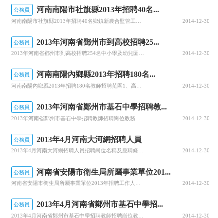
河南南陽市社旗縣2013年招聘40名...
公務員
河南南陽市社旗縣2013年招聘40名鄉鎮新農合監管工作人員招聘崗位、名額：鄉鎮新農合監管人員40名，其中醫、藥學專業10名、會計專業10名、計算機專業10名、新型農村合作醫療管理10名。招聘范圍及對象：(一)醫、藥學專業：(1)2010年以來未就業的醫、藥學專業普通全日制專科及以上學歷畢業生;(2)
2014-12-30
2013年河南省鄧州市到高校招聘25...
公務員
2013年河南省鄧州市到高校招聘254名中小學及幼兒園教師職位表招聘數量及專業(254人，招聘后入編)2013年河南省鄧州市到高校招聘254名中小學及幼兒園教師
2014-12-30
河南南陽內鄉縣2013年招聘180名...
公務員
河南南陽內鄉縣2013年招聘180名教師招聘范圍1、高中、職專、城區初中面向社會在全日制普通高校應往屆未就業本科以上畢業生或已在外地就業具有中級以上職稱的優秀教師中招聘;2、特教學校教師面向社會在全日制普通高校應往屆未就業專科以上畢業生中招聘;3、小學及縣直幼兒園教師在內鄉籍(父母一方或配偶在內鄉縣
2014-12-30
2013年河南省鄭州市基石中學招聘教...
公務員
2013年河南省鄭州市基石中學招聘教師招聘崗位教務主任職責描述1、主持教務部日常管理工作，及時合理的進行排課，負責教學秩序的檢查2、負責師資招聘、師資儲備工作的規劃、監管工作，配合協調好其他各部門的工作安排。按照學校規定的時間準確的統計課時，負責教學效果的監管工作。3、及時高效、有效的解決教師遇到的
2014-12-30
2013年4月河南大河網招聘人員
公務員
2013年4月河南大河網招聘人員招聘崗位名稱及應聘條件1、新聞編輯應聘條件：1、統招本科以上學歷，兩年以上媒體工作經驗。2、具有良好的新聞敏感性，對新聞有敏銳的洞察力及認知度，能獨立進行內容策劃和制作。3、能夠熟練運用電腦和網絡，熟練掌握photoshop、dreamweaver以及熟悉html。4
2014-12-30
河南省安陽市衛生局所屬事業單位201...
公務員
河南省安陽市衛生局所屬事業單位2013年招聘工作人員招聘程序（一）發布招聘公告本次公開招聘信息分別在安陽市人力資源和社會保障局（www.haay.lss.gov.cn)、安陽市衛生局（www.aywsxxw.com）和相關媒體上發布，發布時間為2013年3月28日。（二）報名、資格審查與確認報名和資
2014-12-30
2013年4月河南省鄭州市基石中學招...
公務員
2013年4月河南省鄭州市基石中學招聘教師招聘崗位教務主任職責描述1、主持教務部日常管理工作，及時合理的進行排課，負責教學秩序的檢查2、負責師資招聘、師資儲備工作的規劃、監管工作，配合協調好其他各部門的工作安排。按照學校規定的時間準確的統計課時，負責教學效果的監管工作。3、及時高效、有效的解決教師遇
2014-12-30