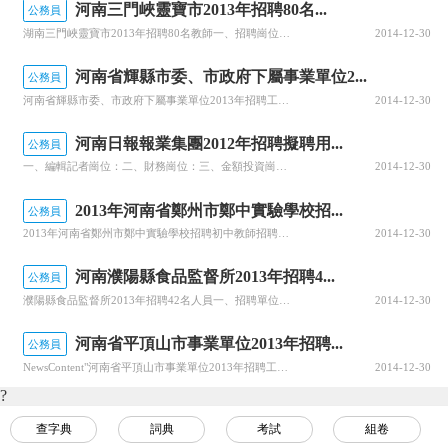
河南三門峽靈寶市2013年招聘80名...
公務員
湖南三門峽靈寶市2013年招聘80名教師一、招聘崗位及名額1、高中教師崗位30個。其中：語文4個、數學4個、英語2個、物理5個、生物5個、地理5個、歷史5個。2、小學教師崗位47個。其中：語文11個、數學11個、英語9個、體育6個、音樂6個、美術4個。3、在靈寶市人社局、教體局備案的2000年、20
2014-12-30
河南省輝縣市委、市政府下屬事業單位2...
公務員
河南省輝縣市委、市政府下屬事業單位2013年招聘工作人員招聘計劃本次共招聘12人，其中輝縣市委、市政府下屬事業單位招聘文秘工作人員8人，法律工作人員2人；輝縣市人民法院機關服務中心招聘計算機工作人員2人。均為全供事業費開支。招聘范圍和對象報考人員應在以下范圍內：1、2010年至2013年畢業的國家統
2014-12-30
河南日報報業集團2012年招聘擬聘用...
公務員
一、編輯記者崗位：二、財務崗位：三、金額投資崗位四、房地產市場營銷崗位：擬聘人員試用期為6個月，試用期滿后經考核合格的予以正式聘用；不合格的取消聘用資格。公示期限：2013年4月2日至4至8日
2014-12-30
2013年河南省鄭州市鄭中實驗學校招...
公務員
2013年河南省鄭州市鄭中實驗學校招聘初中教師招聘學科語文、數學、英語、物理、政治、歷史、心理、美術（書法）、體育（男）、舞蹈、音樂（器樂）。招聘范圍及條件在職教師和全日制普通高校應屆師范類畢業生（均為第一學歷本科以上畢業）。在職教師應有3年以上教學經歷，具有全日制大學本科以上學歷，年齡在35歲以下
2014-12-30
河南濮陽縣食品監督所2013年招聘4...
公務員
濮陽縣食品監督所2013年招聘42名人員一、招聘單位、崗位人數、專業及相關條件1.濮陽縣食品監督所招聘餐飲保化市場監督崗位40名、財務會計崗位2名。2.招聘崗位專業要求及相關條件(詳見《2013年濮陽縣食品監督所公開招聘工作人員一覽表二、招聘范圍及條件(一)符合以下條件要求的，均可報考：1.具有中華
2014-12-30
河南省平頂山市事業單位2013年招聘...
公務員
NewsContent"河南省平頂山市事業單位2013年招聘工作人員招聘范圍和對象符合擬招聘崗位報考條件的具有平頂山戶籍的全日制普通高等院校應屆和往屆本科及以上畢業生。碩士研究生及以上學歷的可不受戶籍限制。招聘崗位各單位招聘的具體人數、崗位、資格條件等詳見《平頂山市2013年度事業單位公開招聘崗位一
2014-12-30
?
查字典
詞典
考試
組卷