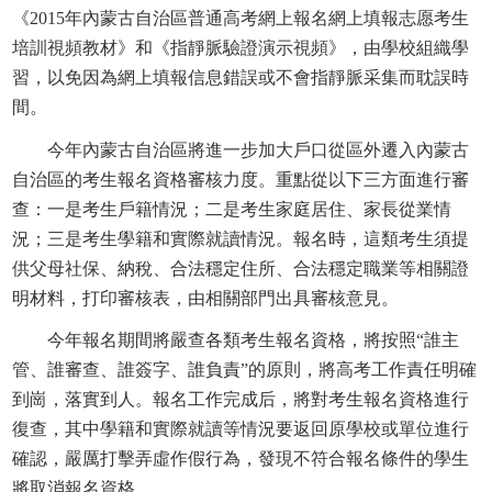
《2015年內蒙古自治區普通高考網上報名網上填報志愿考生
培訓視頻教材》和《指靜脈驗證演示視頻》，由學校組織學
習，以免因為網上填報信息錯誤或不會指靜脈采集而耽誤時
間。
今年內蒙古自治區將進一步加大戶口從區外遷入內蒙古
自治區的考生報名資格審核力度。重點從以下三方面進行審
查：一是考生戶籍情況；二是考生家庭居住、家長從業情
況；三是考生學籍和實際就讀情況。報名時，這類考生須提
供父母社保、納稅、合法穩定住所、合法穩定職業等相關證
明材料，打印審核表，由相關部門出具審核意見。
今年報名期間將嚴查各類考生報名資格，將按照“誰主
管、誰審查、誰簽字、誰負責”的原則，將高考工作責任明確
到崗，落實到人。報名工作完成后，將對考生報名資格進行
復查，其中學籍和實際就讀等情況要返回原學校或單位進行
確認，嚴厲打擊弄虛作假行為，發現不符合報名條件的學生
將取消報名資格。