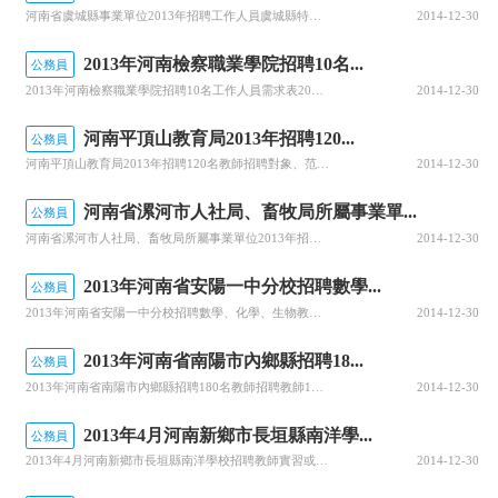
河南省虞城縣事業單位2013年招聘工作人員虞城縣特色商務區公開招聘事業單位工作人員6名。招聘條件面向全社會公開招聘具有工商管理、規劃設計、統計、經濟貿易、中文、工程管理、法律及相近專業、全日制本科以上學歷人員。1、具有中華人民共和國國籍；2、擁護黨的基本路線和方針政策，具有良好的政治和思想素質；3、
2014-12-30
2013年河南檢察職業學院招聘10名...
公務員
2013年河南檢察職業學院招聘10名工作人員需求表2013年河南檢察職業學院招聘10名工作人員
2014-12-30
河南平頂山教育局2013年招聘120...
公務員
河南平頂山教育局2013年招聘120名教師招聘對象、范圍和條件(一)招聘對象和范圍具有全日制普通院校本科以上學歷(幼兒園教師要求全日制普通院校大專以上學歷)、尚未就業的平頂山戶籍畢業生。生源地是平頂山的應屆畢業生和職業學校急需的特殊專業不限戶籍。(二)報考人員資格條件1.擁護中華人民共和國憲法，擁護
2014-12-30
河南省漯河市人社局、畜牧局所屬事業單...
公務員
河南省漯河市人社局、畜牧局所屬事業單位2013年招聘工作人員報考資格條件（一）具有下列資格條件的人員可以報考：1、具有中華人民共和國國籍；2、遵守憲法和法律；3、具有良好的品行；4、符合擬招聘崗位所需的專業或技能條件；5、適應崗位要求的身體條件；6、具備擬招聘崗位所需要的其他條件。報名與資格審查1、
2014-12-30
2013年河南省安陽一中分校招聘數學...
公務員
2013年河南省安陽一中分校招聘數學、化學、生物教師招聘崗位：其他學科，條件優秀者也可報名。應聘條件：招聘的基本形式：該校暫定于4月底到5月上旬舉行招聘，招聘程序擬定為90分鐘的筆試+試講(10分鐘的微格課和2分鐘的提問)。應聘辦法：應聘教師請將個人簡歷通過電子郵件方式發送到我校，我校將擇優聯系應聘
2014-12-30
2013年河南省南陽市內鄉縣招聘18...
公務員
2013年河南省南陽市內鄉縣招聘180名教師招聘教師180名。招聘范圍1、高中、職專、城區初中面向社會在全日制普通高校應往屆未就業本科以上畢業生或已在外地就業具有中級以上職稱的優秀教師中招聘;2、特教學校教師面向社會在全日制普通高校應往屆未就業專科以上畢業生中招聘;3、小學及縣直幼兒園教師在內鄉籍(
2014-12-30
2013年4月河南新鄉市長垣縣南洋學...
公務員
2013年4月河南新鄉市長垣縣南洋學校招聘教師實習或應聘。有意者可將個人簡歷郵寄學校或發至學校電子信箱15903099595@163.comhttp://www.sdsgwy.com/。學校地址：新鄉市長垣縣惱里鎮南洋學校聯系電話：13569819731（王老師）15836024017（郝老師）
2014-12-30