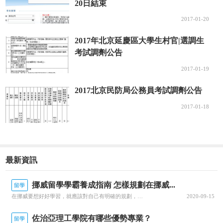
20日結束
2017-01-20
2017年北京延慶區大學生村官|選調生
考試調劑公告
2017-01-19
2017北京民防局公務員考試調劑公告
2017-01-18
最新資訊
挪威留學學霸養成指南 怎樣規劃在挪威...
留學
在挪威要想好好學習，就應該對自己有明確的規劃，每一個階段的學習都要心中有數。接下來就由為大家帶來挪威留學學霸養成指南 怎樣規劃在挪威的留學生活？一、了解階段雖然大家在申請的時候，就已經確認了自己要入讀的階段，但是大家對階段培養的目標和授課的模式，還是需要特別關注的，而且一定要有非常深入的了解，才可以...
2020-09-15
佐治亞理工學院有哪些優勢專業？
留學