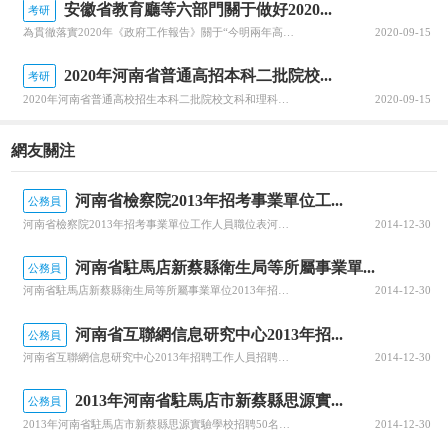
安徽省教育廳等六部門關于做好2020...
考研
為貫徹落實2020年《政府工作報告》關于“今明兩年高職院校擴招200萬人”的要求，全面深化職業教育改革，進一步穩定高職擴招規模，確保高質量完成2020年高職擴招專項工作，安徽省教育廳公布關于做好2020年高職院校擴招專項工作的通知。跟隨查字典小編一起關注一下吧~安徽省教育廳等六部門關于做好2020年...
2020-09-15
2020年河南省普通高招本科二批院校...
考研
2020年河南省普通高校招生本科二批院校文科和理科平行投檔分數線于8月29日公布，河南省普通高校招生本科二批院校具體分數線信息，跟隨查字典小編一起關注一下吧~2020年河南省普通高招本科二批院校平行投檔分數線2020年河南省普通高校招生本科二批院校平行投檔分數線(文科)2020年河南省普通高校招生本...
2020-09-15
網友關注
河南省檢察院2013年招考事業單位工...
公務員
河南省檢察院2013年招考事業單位工作人員職位表河南省檢察機關2013年招考478名公務員
2014-12-30
河南省駐馬店新蔡縣衛生局等所屬事業單...
公務員
河南省駐馬店新蔡縣衛生局等所屬事業單位2013年招聘289名專業技術人員報考的范圍和對象國家計劃內統招中專及以上，年齡35周歲以下且符合報考條件和崗位要求的畢業生;符合崗位條件的2013年國家計劃內統招的本科畢業生也可報考相應崗位。(年齡截止時間為2013年2月28日)。報考崗位、名額及崗位要求此次
2014-12-30
河南省互聯網信息研究中心2013年招...
公務員
河南省互聯網信息研究中心2013年招聘工作人員招聘計劃和報考資格條件（一）招聘計劃、專業2013年公開招聘河南省互聯網信息研究中心管理七級（正科）及其以下崗位工作人員6名。其中，文秘類1名、法律類1名、經濟類1名、計算機類3名。（二）報考資格條件1、具有中華人民共和國國籍；2、擁護中華人民共和國憲法
2014-12-30
2013年河南省駐馬店市新蔡縣思源實...
公務員
2013年河南省駐馬店市新蔡縣思源實驗學校招聘50名教師報考的范圍和對象報考的范圍和對象為2011、2012、2013年國家計劃內統招二本以上師范類未就業的本科以上畢業生。報考崗位及名額這次共公開招聘教師50名，其中，語文教師10名、數學教師10名、英語教師10名、政治教師2名、物理教師2名、化學教
2014-12-30