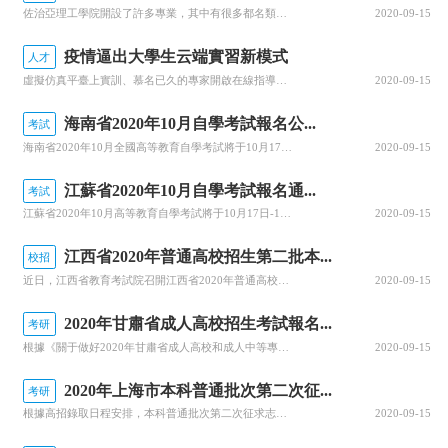
佐治亞理工學院開設了許多專業，其中有很多都名類前茅。那么該學院有哪些優勢專業呢？今天，就為大家詳細介紹佐治亞理工學院的優勢專業，感興趣的小伙伴一起來看看吧！佐治亞理工學院優勢專業1.商學院優勢專業：生產管理專業佐治亞理工學院生產管理是為期兩年的碩士課程，將教學生如何運用可持續系統設計和持續改進等基本...
2020-09-15
疫情逼出大學生云端實習新模式
人才
虛擬仿真平臺上實訓、慕名已久的專家開啟在線指導、技術現場作業直播觀摩……說起正在進行中的“云實習”活動，武漢一理工類高校電力專業的張強有些興奮。“云實習”是指通過在線工作平臺虛擬工作環境，在工作流程、內容等方面和傳統實習工作保持一致性的實習形式。走出校園的大實習活動是大學教育的重要部分。然而，疫情打...
2020-09-15
海南省2020年10月自學考試報名公...
考試
海南省2020年10月全國高等教育自學考試將于10月17、18日舉行，報名報考時間定于9月1日至9月10日，關于做好自學考試報名工作有關事項，查字典小編整理相關資訊，關注一下~關于我省2020年10月自學考試報名報考的公告2020年10月全國高等教育自學考試將于10月17、18日舉行，我省報名報考時...
2020-09-15
江蘇省2020年10月自學考試報名通...
考試
江蘇省2020年10月高等教育自學考試將于10月17日-18日舉行。關于做好自學考試報名工作有關事項，查字典小編整理相關資訊，關注一下~江蘇省2020年10月自學考試報名通告2020年10月自學考試將于10月17日-18日舉行。現就做好報名工作有關事項通告如下：一、報名時間新生注冊和課程報考同步進行...
2020-09-15
江西省2020年普通高校招生第二批本...
校招
近日，江西省教育考試院召開江西省2020年普通高校招生錄取工作第四次資訊發布會，回顧前一階段的錄取情況，公布文理、體育類等第二批本科批次和藝術類普通批本科的投檔情況。查字典小編整理相關資訊，關注一下~江西省2020年普通高校招生第二批本科批次(含藝術類普通批本科)投檔情況發布8月25日上午，省教育考...
2020-09-15
2020年甘肅省成人高校招生考試報名...
考研
根據《關于做好2020年甘肅省成人高校和成人中等專業學校招生工作的通知》(甘招委發〔2020〕30號)，甘肅省教育考試院公布了2020年成人高校招生考試報名時間，詳細成人高考網上報名工作安排通知，跟隨查字典小編一起關注一下~2020年甘肅省成人高校招生考試報名時間確定根據《關于做好2020年甘肅省成...
2020-09-15
2020年上海市本科普通批次第二次征...
考研
根據高招錄取日程安排，本科普通批次第二次征求志愿將于8月29日上午10:00至8月30日上午10:00進行填報。經研究審定，2020年上海市普通高校招生本科普通批次第二次征求志愿降分控制線為385分。查字典小編整理相關資訊，關注一下~本科普通批次第二次征求志愿填報即將開始根據高招錄取日程安排，本科普...
2020-09-15