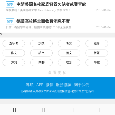
申請美國名校家庭背景欠缺者或受青睞
留學
學校名稱：美國耶魯大學 Yale University 所在位置：美國，紐黑文學校設置類型：綜合性大學創建時間：1701年學歷：語言 專科 本科 研究生 網絡課程 MBA 學校性質：私立學生人數：6641人院校地址：New Haven, CT 06520 (203) 432-47719281許多人認...
2015-01-04
德國高校將全面收費消息不實
留學
日前，有留學中介稱，德國高校將從2010年全面收費，因此，想要留學德國的學生要抓緊時間申請。對此，德意志學術交流中心給予堅決的否認：“我們不知道這個消息是從哪里來的，我們沒有從任何德國官方得到這樣的信息，這個信息是完全不對的。”德意志學術交流中心解釋說，德國大學的收費不是由國家統一制定的，是各個聯邦...
2015-01-04
?
查字典
詞典
考試
組卷
作文
語文
范文
板報
詩詞
問答
培訓
學校
視頻
名言
教程
數學
查看更多
英語
物理
化學
生物
導航
APP
微信
服務協議
關于我們
歷史
地理
政治
幼兒
版權歸查字典教育門戶網(福州信楊信息科技有限公司)所有
小學
初中
高中
大學
小升初
中考
高考
自考