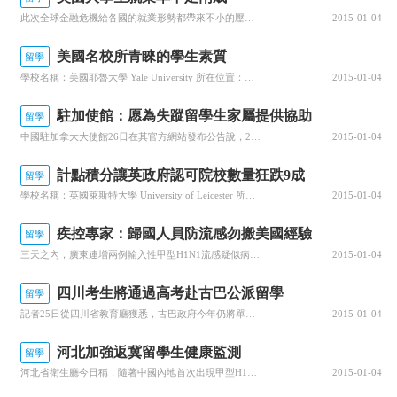
此次全球金融危機給各國的就業形勢都帶來不小的壓力。根據美國大學和雇主協會今年4月對850所大學的3.5萬名畢業生所作的抽樣調查結果顯示，在申請工作的應屆畢業生中僅有19.7%的學生找到了工作，而在2007年，這一比例是51%。另外薪酬也在下滑，2009年應屆畢業生的平均起薪是4.8515萬美元，比2...
2015-01-04
美國名校所青睞的學生素質
留學
學校名稱：美國耶魯大學 Yale University 所在位置：美國，紐黑文學校設置類型：綜合性大學創建時間：1701年學歷：語言 專科 本科 研究生 網絡課程 MBA 學校性質：私立學生人數：6641人院校地址：New Haven, CT 06520 (203) 432-47719281怎么才能...
2015-01-04
駐加使館：愿為失蹤留學生家屬提供協助
留學
中國駐加拿大大使館26日在其官方網站發布公告說，23日下午，渥太華兩名中國留學生乘無動力充氣皮劃艇下水一小時后失蹤，其友人即向渥太華警方報案，警方搜救至次日凌晨，僅發現兩名學生的皮劃艇。公告表示，目前，中國大使館與渥太華警方保持密切溝通，同時與兩名學生就讀學校保持密切聯系，將為失蹤學生家屬來加提供一...
2015-01-04
計點積分讓英政府認可院校數量狂跌9成
留學
學校名稱：英國萊斯特大學 University of Leicester 所在位置：英國，Leicester學校設置類型：綜合性大學創建時間：1921年學歷：本科 研究生 語言 網絡課程 預科 學校性質：公立學生人數：15495人院校地址：Admissions OfficeUniversity of...
2015-01-04
疾控專家：歸國人員防流感勿搬美國經驗
留學
三天之內，廣東連增兩例輸入性甲型H1N1流感疑似病例，均為歸國探親的美籍華人。隨著近期北美留學生、華僑出現回國小高峰，廣東省疾控專家28日強烈呼吁，歸國人員在防控流感方面也要“調整時差”，按照中國衛生部門的指引，做好居家隔離。有的患者在出現癥狀后沒有居家隔離廣東疾控專家指出，國內已確診病例存在公共衛...
2015-01-04
四川考生將通過高考赴古巴公派留學
留學
記者25日從四川省教育廳獲悉，古巴政府今年仍將單方面提供獎學金在中國中西部地區12個省(自治區、直轄市)招收700名學生赴古留學，四川省將有58名考生有機會通過普通高考取得公費留學的資格。據悉，四川省參加今年普通高考符合條件的考生可在提前批填報“留學志愿”。據了解，該項目的性質為國家公派留學，由教育...
2015-01-04
河北加強返冀留學生健康監測
留學
河北省衛生廳今日稱，隨著中國內地首次出現甲型H1N1流感二代病例，河北省進一步加強對返冀留學生的健康監測，目前該省實現流感監測網絡全覆蓋，對甲型H1N1流感和季節性流感監測能力大大增強。據介紹，當前從甲型H1N1流感疫情發生國家(地區)放假回國的留學生逐漸增多，加大了甲型H1N1流感病例輸入的風險。...
2015-01-04