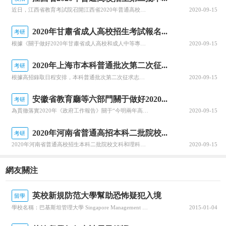
近日，江西省教育考試院召開江西省2020年普通高校招生錄取工作第四次資訊發布會，回顧前一階段的錄取情況，公布文理、體育類等第二批本科批次和藝術類普通批本科的投檔情況。查字典小編整理相關資訊，關注一下~江西省2020年普通高校招生第二批本科批次(含藝術類普通批本科)投檔情況發布8月25日上午，省教育考...
2020-09-15
2020年甘肅省成人高校招生考試報名...
考研
根據《關于做好2020年甘肅省成人高校和成人中等專業學校招生工作的通知》(甘招委發〔2020〕30號)，甘肅省教育考試院公布了2020年成人高校招生考試報名時間，詳細成人高考網上報名工作安排通知，跟隨查字典小編一起關注一下~2020年甘肅省成人高校招生考試報名時間確定根據《關于做好2020年甘肅省成...
2020-09-15
2020年上海市本科普通批次第二次征...
考研
根據高招錄取日程安排，本科普通批次第二次征求志愿將于8月29日上午10:00至8月30日上午10:00進行填報。經研究審定，2020年上海市普通高校招生本科普通批次第二次征求志愿降分控制線為385分。查字典小編整理相關資訊，關注一下~本科普通批次第二次征求志愿填報即將開始根據高招錄取日程安排，本科普...
2020-09-15
安徽省教育廳等六部門關于做好2020...
考研
為貫徹落實2020年《政府工作報告》關于“今明兩年高職院校擴招200萬人”的要求，全面深化職業教育改革，進一步穩定高職擴招規模，確保高質量完成2020年高職擴招專項工作，安徽省教育廳公布關于做好2020年高職院校擴招專項工作的通知。跟隨查字典小編一起關注一下吧~安徽省教育廳等六部門關于做好2020年...
2020-09-15
2020年河南省普通高招本科二批院校...
考研
2020年河南省普通高校招生本科二批院校文科和理科平行投檔分數線于8月29日公布，河南省普通高校招生本科二批院校具體分數線信息，跟隨查字典小編一起關注一下吧~2020年河南省普通高招本科二批院校平行投檔分數線2020年河南省普通高校招生本科二批院校平行投檔分數線(文科)2020年河南省普通高校招生本...
2020-09-15
網友關注
英校新規防范大學幫助恐怖疑犯入境
留學
學校名稱：巴基斯坦管理大學 Singapore Management University 所在位置：新加坡，學校設置類型：創建時間：2000年學歷：學校性質：公立學生人數：7500人院校地址：http://xinjiapo./school/9993據英國《泰晤士報》、《衛報》等媒體21日報道，數千...
2015-01-04