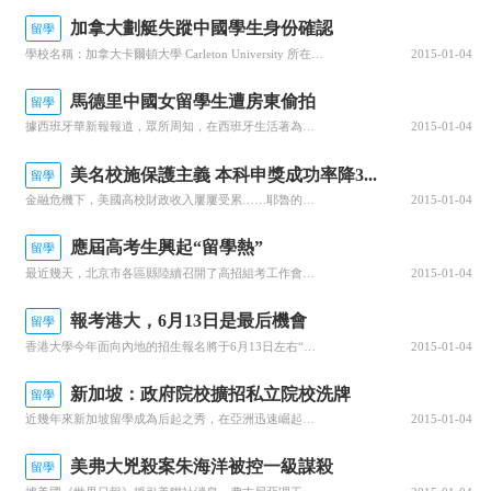
加拿大劃艇失蹤中國學生身份確認
留學
學校名稱：加拿大卡爾頓大學 Carleton University 所在位置：加拿大，Ottawa學校設置類型：綜合性大學創建時間：1942年學歷：語言 專科 本科 研究生 學校性質：公立學生人數：24263人院校地址：Undergraduate Recruitment OfficeCarleton...
2015-01-04
馬德里中國女留學生遭房東偷拍
留學
據西班牙華新報報道，眾所周知，在西班牙生活著為數眾多的中國留學生，這些留學生一方面要在西班牙完成自己的學業，以期待將來可以報效祖國，另一方面又要獨自在異國他鄉生活，要應付生活中各種各樣的問題，而遇到問題往往也只能靠自己解決。日前，生活在馬德里的女留學生珍珍(化名)就遇到了一件令她難以啟齒的事情，她的...
2015-01-04
美名校施保護主義 本科申獎成功率降3...
留學
金融危機下，美國高校財政收入屢屢受累……耶魯的校友捐贈劇減60億美元，加州削減教育等領域的開支174億美元。記者了解到，雖然近兩年美國簽證通過率維持在85%，申請美國名校本科文理學院獎學金赴美留學成功率卻大幅下降三成，本科獎學金與博士申請正遭遇前所未有的寒冬。美國名校施行地方保護金融危機使得美國大學...
2015-01-04
應屆高考生興起“留學熱”
留學
最近幾天，北京市各區縣陸續召開了高招組考工作會。該市西城區統計的實際參加高考人數比此前報名人數減少100多人。而從全市填報高考志愿的人數看，填報志愿人數也少于實際報名人數。來自一些中學的統計顯示，一些高考生正在放棄國內高考，而轉投國外高考，這成為高考生外流的重要一支。名校考生青睞留學過去，出國留學多...
2015-01-04
報考港大，6月13日是最后機會
留學
香港大學今年面向內地的招生報名將于6月13日左右“關門”，報名可采用網上報名和現場報名兩種。借出席第16屆浙江國際教育展之際，香港大學今年將浙江的最后一場招生講座設在了杭州，時間為6月13日下午3時半，地點在浙江世貿國際展覽中心，這對學生們來說是現場報名的最后機會了，千萬別錯過。港大對浙江的尖子生一...
2015-01-04
新加坡：政府院校擴招私立院校洗牌
留學
近幾年來新加坡留學成為后起之秀，在亞洲迅速崛起。縱觀其留學優勢，主要有如下幾方面：學習費用便宜、申請手續簡單、可作為前往其他國家的跳板、英語教學華人社會……這些特點吸引了為數不少的中國留學生，據統計，在新加坡私立院校就讀的外國留學生中，中國學生占了一半。其僅有的三所國立大學和五所政府理工學院對中國學...
2015-01-04
美弗大兇殺案朱海洋被控一級謀殺
留學