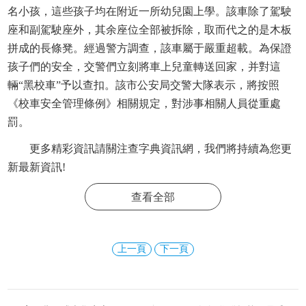
名小孩，這些孩子均在附近一所幼兒園上學。該車除了駕駛
座和副駕駛座外，其余座位全部被拆除，取而代之的是木板
拼成的長條凳。經過警方調查，該車屬于嚴重超載。為保證
孩子們的安全，交警們立刻將車上兒童轉送回家，并對這
輛“黑校車”予以查扣。該市公安局交警大隊表示，將按照
《校車安全管理條例》相關規定，對涉事相關人員從重處
罰。
更多精彩資訊請關注
查字典資訊網
，我們將持續為您更
新最新資訊!
查看全部
上一頁
下一頁