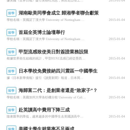
據美國《世界日報》援引美聯社消息，弗吉尼亞理工大學中國籍研究生朱海洋殺人案，29日進行初步聽證。學校里的咖啡館員工出庭作證，表示他看到朱海洋撲向受害人，用刀子把后者的頭割下來。考克斯(Corey Cox)說，今年1月21日他在店里工作時，聽到咆哮和尖叫聲，抬頭看到朱海洋攻擊楊欣(譯音Xin Yang...
2015-01-04
湖南歐美同學會成立 歸湘學者聯合獻策
留學
學校名稱：英國諾丁漢大學 University of Nottingham 所在位置：英國，Nottingham學校設置類型：綜合性大學創建時間：1798年學歷：本科 研究生 語言 網絡課程 學校性質：公立學生人數：33550人院校地址：The Admissions OfficeThe Univer...
2015-01-04
首屆全英博士論壇舉行
留學
學校名稱：英國諾丁漢大學 University of Nottingham 所在位置：英國，Nottingham學校設置類型：綜合性大學創建時間：1798年學歷：本科 研究生 語言 網絡課程 學校性質：公立學生人數：33550人院校地址：The Admissions OfficeThe Univer...
2015-01-04
甲型流感致使美日對簽證業務設限
留學
根據世界衛生組織的統計，甲型H1N1流感已經從墨西哥擴展到包括美國、加拿大、英國、德國等主要留學國家在內的20多個國家和地區。“甲流”來了，留學會不會受影響？去使館辦理簽證，會不會遇到“新規”？如果疫情擴散，是否應該及時調整海外留學計劃？近日，信息時報記者采訪多家駐華使館了解到，流感疫情目前對美、法...
2015-01-04
日本學校免費接納四川震區一中國學生
留學
據《日本新華僑報》援引《讀賣新聞》報道，日本岡山縣新見市私立共生高中為了幫助中國四川地震災區受害的青少年繼續完成學業，決定免費接納一名來自地震災區的中國女留學生。這所學校為了加強國際交流和確保學生的人數，已經錄取了許多外國留學生。目前，該校已經向中國駐日本大使館提出接納中國地震災區學生的申請。正在這...
2015-01-04
海歸富二代：是創業者還是“敗家子”？
留學
學校名稱：美國加州大學洛杉磯分校 University of California, Los Angeles 所在位置：美國，洛杉磯市學校設置類型：綜合性大學創建時間：1919年學歷：本科 研究生 MBA 學校性質：公立學生人數：39984人院校地址：UCLA Undergraduate Admis...
2015-01-04
赴英讀高中費用下降三成
留學
隨著匯率的降低，越來越多的中國學生去英國讀高中，低齡留學生的比例不斷攀升。據留學機構反映，英鎊兌人民幣匯率下降，使得赴英讀高中的費用比去年下降近30%，原先覺得費用太貴的家庭，也都想著搭一下“順風車”，有這種想法的學生家長占很大一部分，但是該如何挑選英國的高中？是讀私立高中好還是公立高中好？據了解，...
2015-01-04
美國大學生就業率不足兩成
留學