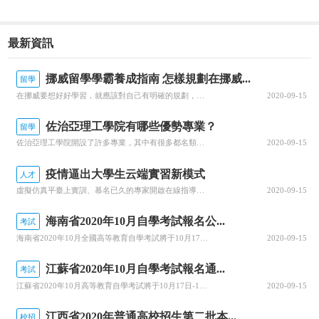
最新資訊
挪威留學學霸養成指南 怎樣規劃在挪威...
留學
在挪威要想好好學習，就應該對自己有明確的規劃，每一個階段的學習都要心中有數。接下來就由為大家帶來挪威留學學霸養成指南 怎樣規劃在挪威的留學生活？一、了解階段雖然大家在申請的時候，就已經確認了自己要入讀的階段，但是大家對階段培養的目標和授課的模式，還是需要特別關注的，而且一定要有非常深入的了解，才可以...
2020-09-15
佐治亞理工學院有哪些優勢專業？
留學
佐治亞理工學院開設了許多專業，其中有很多都名類前茅。那么該學院有哪些優勢專業呢？今天，就為大家詳細介紹佐治亞理工學院的優勢專業，感興趣的小伙伴一起來看看吧！佐治亞理工學院優勢專業1.商學院優勢專業：生產管理專業佐治亞理工學院生產管理是為期兩年的碩士課程，將教學生如何運用可持續系統設計和持續改進等基本...
2020-09-15
疫情逼出大學生云端實習新模式
人才
虛擬仿真平臺上實訓、慕名已久的專家開啟在線指導、技術現場作業直播觀摩……說起正在進行中的“云實習”活動，武漢一理工類高校電力專業的張強有些興奮。“云實習”是指通過在線工作平臺虛擬工作環境，在工作流程、內容等方面和傳統實習工作保持一致性的實習形式。走出校園的大實習活動是大學教育的重要部分。然而，疫情打...
2020-09-15
海南省2020年10月自學考試報名公...
考試
海南省2020年10月全國高等教育自學考試將于10月17、18日舉行，報名報考時間定于9月1日至9月10日，關于做好自學考試報名工作有關事項，查字典小編整理相關資訊，關注一下~關于我省2020年10月自學考試報名報考的公告2020年10月全國高等教育自學考試將于10月17、18日舉行，我省報名報考時...
2020-09-15
江蘇省2020年10月自學考試報名通...
考試
江蘇省2020年10月高等教育自學考試將于10月17日-18日舉行。關于做好自學考試報名工作有關事項，查字典小編整理相關資訊，關注一下~江蘇省2020年10月自學考試報名通告2020年10月自學考試將于10月17日-18日舉行。現就做好報名工作有關事項通告如下：一、報名時間新生注冊和課程報考同步進行...
2020-09-15
江西省2020年普通高校招生第二批本...
校招