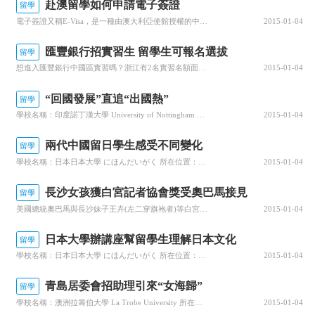
赴澳留學如何申請電子簽證
留學
電子簽證又稱E-Visa，是一種由澳大利亞使館授權的中介機構進行網上簽證申請的方式。電子簽證與傳統簽證的最大區別之一就是審批速度快，但電子簽證并不是所有人都能夠使用，比如18歲以下學生的監護人、父母探親等，他們都必須通過傳統的書面形式遞交簽證申請。申請赴澳留學的學生可以把所有申請材料準備好后，通過電...
2015-01-04
匯豐銀行招實習生 留學生可報名選拔
留學
想進入匯豐銀行中國區實習嗎？浙江有2名實習名額面向海外留學生報名選拔。參加該計劃的留學生，有機會進入匯豐銀行中國區個人金融業務部進行為期一個月的實習。實習分為4個階段，包括培訓、銀行金融知識學習、小組專題調研、實習報告制作與評講等。其中將會涉及到房地產市場分析、基礎房地產知識介紹、宏觀經濟形勢分析等...
2015-01-04
“回國發展”直追“出國熱”
留學
學校名稱：印度諾丁漢大學 University of Nottingham 所在位置：英國，Nottingham學校設置類型：綜合性大學創建時間：1798年學歷：本科 研究生 語言 網絡課程 學校性質：公立學生人數：33550人院校地址：The Admissions OfficeThe Univer...
2015-01-04
兩代中國留日學生感受不同變化
留學
學校名稱：日本日本大學 にほんだいがく 所在位置：日本，千代田區學校設置類型：綜合性大學創建時間：1889年學歷：預科 專科 本科 研究生 學校性質：私立學生人數：81100人院校地址：6563據《日本新華僑報》報道，從上個世紀80年代開始至今，日本的大學至少已經接納了中國大陸兩代留學生了。最近，一...
2015-01-04
長沙女孩獲白宮記者協會獎受奧巴馬接見
留學
美國總統奧巴馬與長沙妹子王卉(左二穿旗袍者)等白宮記者協會獎學金和新聞獎獲得者合影。美國當地時間5月9日晚，美國白宮記者協會在華盛頓希爾頓飯店舉行獎學金和新聞獎頒獎典禮，就讀于美國密蘇里新聞學院、來自中國長沙的王卉，受到了美國總統奧巴馬的接見。奧巴馬緊緊握著王卉的手說：“你真是太棒了，你父母一定很為...
2015-01-04
日本大學辦講座幫留學生理解日本文化
留學
學校名稱：日本日本大學 にほんだいがく 所在位置：日本，千代田區學校設置類型：綜合性大學創建時間：1889年學歷：預科 專科 本科 研究生 學校性質：私立學生人數：81100人院校地址：6563據日本《中文導報》報道，擁有眾多留學生的三重縣鈴鹿市的鈴鹿國際大學，從4月至7月，開設了適合留學生的專題講...
2015-01-04
青島居委會招助理引來“女海歸”
留學
學校名稱：澳洲拉籌伯大學 La Trobe University 所在位置：澳洲，Melbourne學校設置類型：綜合性大學創建時間：1967年學歷：本科 專科 研究生 語言 網絡課程 學校性質：公立學生人數：28000人院校地址：La Trobe University International ...
2015-01-04