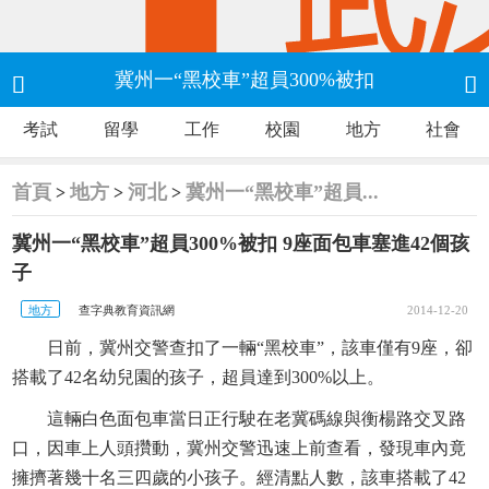
冀州一“黑校車”超員300%被扣


考試
留學
工作
校園
地方
社會
9座面包車塞進42個孩子
首頁
地方
河北
冀州一“黑校車”超員...
>
>
>
冀州一“黑校車”超員300%被扣 9座面包車塞進42個孩
子
地方
查字典教育資訊網
2014-12-20
日前，冀州交警查扣了一輛“黑校車”，該車僅有9座，卻
搭載了42名幼兒園的孩子，超員達到300%以上。
這輛白色面包車當日正行駛在老冀碼線與衡楊路交叉路
口，因車上人頭攢動，冀州交警迅速上前查看，發現車內竟
擁擠著幾十名三四歲的小孩子。經清點人數，該車搭載了42