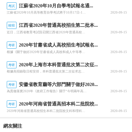
江蘇省2020年10月自學考試報名通...
考試
江蘇省2020年10月高等教育自學考試將于10月17日-18日舉行。關于做好自學考試報名工作有關事項，查字典小編整理相關資訊，關注一下~江蘇省2020年10月自學考試報名通告2020年10月自學考試將于10月17日-18日舉行。現就做好報名工作有關事項通告如下：一、報名時間新生注冊和課程報考同步進行...
2020-09-15
江西省2020年普通高校招生第二批本...
校招
近日，江西省教育考試院召開江西省2020年普通高校招生錄取工作第四次資訊發布會，回顧前一階段的錄取情況，公布文理、體育類等第二批本科批次和藝術類普通批本科的投檔情況。查字典小編整理相關資訊，關注一下~江西省2020年普通高校招生第二批本科批次(含藝術類普通批本科)投檔情況發布8月25日上午，省教育考...
2020-09-15
2020年甘肅省成人高校招生考試報名...
考研
根據《關于做好2020年甘肅省成人高校和成人中等專業學校招生工作的通知》(甘招委發〔2020〕30號)，甘肅省教育考試院公布了2020年成人高校招生考試報名時間，詳細成人高考網上報名工作安排通知，跟隨查字典小編一起關注一下~2020年甘肅省成人高校招生考試報名時間確定根據《關于做好2020年甘肅省成...
2020-09-15
2020年上海市本科普通批次第二次征...
考研
根據高招錄取日程安排，本科普通批次第二次征求志愿將于8月29日上午10:00至8月30日上午10:00進行填報。經研究審定，2020年上海市普通高校招生本科普通批次第二次征求志愿降分控制線為385分。查字典小編整理相關資訊，關注一下~本科普通批次第二次征求志愿填報即將開始根據高招錄取日程安排，本科普...
2020-09-15
安徽省教育廳等六部門關于做好2020...
考研
為貫徹落實2020年《政府工作報告》關于“今明兩年高職院校擴招200萬人”的要求，全面深化職業教育改革，進一步穩定高職擴招規模，確保高質量完成2020年高職擴招專項工作，安徽省教育廳公布關于做好2020年高職院校擴招專項工作的通知。跟隨查字典小編一起關注一下吧~安徽省教育廳等六部門關于做好2020年...
2020-09-15
2020年河南省普通高招本科二批院校...
考研
2020年河南省普通高校招生本科二批院校文科和理科平行投檔分數線于8月29日公布，河南省普通高校招生本科二批院校具體分數線信息，跟隨查字典小編一起關注一下吧~2020年河南省普通高招本科二批院校平行投檔分數線2020年河南省普通高校招生本科二批院校平行投檔分數線(文科)2020年河南省普通高校招生本...
2020-09-15
網友關注