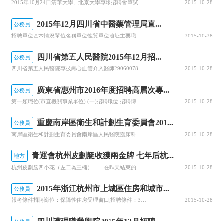
2015年10月24日清華大學、北京大學專場招聘會筆試名單（注意：筆試相關要求見第一批筆試公告）序號姓名身份證號碼手機號筆試時間考場1李志偉150429******3437186****100510月25日13:00-16:00北京交通大學逸夫樓611房間2楊家騏130121******003618...
2015-10-28
2015年12月四川省中醫藥管理局直...
公務員
招聘單位基本情況單位名稱單位性質單位地址主要職能四川省中醫藥科學院核定收支定額補助成都市人民南路四段51號中醫藥科研四川省中西醫結合醫院（四川省中醫藥科學院附屬醫院、四川省中醫藥科學院腫瘤研究所）核定收支定額補助成都市武侯區人民南路四段51號中西醫結合醫療、科研四川省中醫藥科學院中醫研究所（四川省第...
2015-10-28
四川省第五人民醫院2015年12月招...
公務員
四川省第五人民醫院專技崗心血管介入醫師290600781普通高等教育全日制普通班畢業生1985年1月1日及以后出生僅限碩士研究生學歷學位內科學專業（心血管內科方向）具有執業范圍為內科專業執業醫師證3:1衛生公共基礎（含中醫）/ 四川省第五人民醫院專技崗普外科醫師290600791普通高等教育全日制普...
2015-10-28
廣東省惠州市2016年度招聘高層次專...
公務員
第一類職位(市直機關事業單位) (一)招聘職位 招聘博士36名，詳見附件1《職位表》。 (二)招聘對象 專業、年齡等要求詳見《職位表》。要求畢業證、學位證雙證齊全，畢業院校與畢業時間不限。國內畢業生須為普通全日制高等院校畢業，國外學歷須經國家教育部留學服務中心認證。 (三)待遇 1、事業編制。博士到...
2015-10-28
重慶南岸區衛生和計劃生育委員會201...
公務員
南岸區衛生和計劃生育委員會南岸區人民醫院臨床科室4醫學專技12級差額撥款研究生：兒科學、內科學、外科學本科：臨床醫學全日制普通高校本科及以上學歷并取得相應學位35周歲及以下《衛生綜合基礎知識》實作測試南岸區衛生和計劃生育委員會南岸區人民醫院信息科1專技12級差額撥款研究生：信息與通信工程本科：通信工...
2015-10-28
青運會杭州皮劃艇收獲兩金牌 七年后杭...
地方
杭州皮劃艇四小花（左二為王楠） 在昨天結束的青運會上，杭州皮劃艇隊收獲女子四人皮艇500米和200米兩枚金牌，這兩項冠軍均出自四個女孩之手。王吉、王楠、俞詩夢和黃喧，年紀最小的15歲，最大的也不過18歲。同齡的女孩或在追偶像，或依偎在父母身邊，她們卻不管風吹日曬天天和水打交道。2022年杭州亞運會...
2015-10-28
2015年浙江杭州市上城區住房和城市...
公務員
報考條件招聘崗位：保障性住房受理窗口;招聘條件：35周歲以下，杭州市主城區戶籍;簡章發布地址：公務員考試信息網(http://)全日制大專及以上學歷，法律或房地產相關專業優先報名時間及報名入口報名時間： 2015年10月28日至10月30日;報名方式：有意者可將個人簡歷和身份證復印件電子版發送至24...
2015-10-28