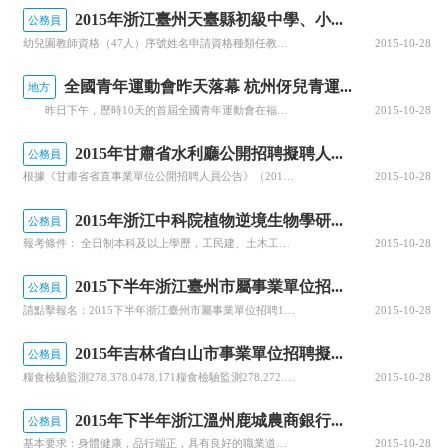
2015年浙江臺州天臺縣初級中學、小...
公務員
幼兒園教師資格（47人）序號姓名申請資格種類任教學科教師資格證書號碼1楊依妮幼兒園教師資格幼兒園201533084120000972徐曉麗幼兒園教師資格幼兒園201533084120000983周優琦幼兒園教師資格幼兒園201533084120000994周夢余幼兒園教師資格幼兒園201533084...
2015-10-28
全國青年運動會昨天落幕 杭州伢兒青運...
地方
昨日下午，歷時10天的首屆全國青年運動會在福州落下帷幕，來自全國55個代表團的13-21歲青年運動員參賽。比賽共設26個大項305個小項，杭州代表團在田徑、游泳、皮劃艇、射擊、自行車、柔道以及跆拳道等項目上共獲得14枚金牌。 “年輕運動員們很好地展示了青春活動和拼搏精神。青運會對他們來說不僅是...
2015-10-28
2015年甘肅省水利廳公開招聘擬聘人...
公務員
根據《甘肅省省直事業單位公開招聘人員公告》（2015年度第四期），甘肅省水利廳計劃招聘85人，經報名、資格審查、考試、體檢和考察，擇優確定擬聘對象77人，現將擬聘對象予以公示，歡迎社會各界監督。對擬聘人員存在的影響聘用公正的問題，請來電如實反映，我們將認真查實，確保公平公正。 公示時間：2015年1...
2015-10-28
2015年浙江中科院植物逆境生物學研...
公務員
報考條件： 全日制本科及以上學歷，工民建、土木工程類相關專業。 2年以上建筑工程配套管理經驗，熟悉土建施工管理與規范。 良好的獨立工作能力及團隊合作精神。 具有科研院所園區建設管理經驗者優先。 崗位職責： 負責工程施工現場的日常管理;把控施工進度、監督施工質量。 參與逆境中心園區建設與運營管理相關工...
2015-10-28
2015下半年浙江臺州市屬事業單位招...
公務員
請點擊報名：2015下半年浙江臺州市屬事業單位招聘179人報名入口：http://www.tzks.net/ 注冊及報名 時間：2015年11月3日9時11月7日24時。 網址：www.tzks.net(臺州人事培訓考試網，事業單位公開招聘網絡報名系統)。 報考人員上網注冊個人信息后，選擇崗位報名，...
2015-10-28
2015年吉林省白山市事業單位招聘擬...
公務員
糧食檢驗監測278.378.0478.171糧食檢驗監測278.272.8875.542農經管理165.875.1870.491農經管理17375.7674.381農經管理157.971.3664.631農經管理154.277.0665.631財務會計174.969.4672.181資產管理174....
2015-10-28
2015年下半年浙江溫州鹿城農商銀行...
公務員
基本要求：身體健康，品行端正，具有良好的職業道德，無不良記錄。 崗位要求：序號招聘崗職數招聘條件1Java開發工程師21、年齡32周歲及以下，全日制普通高校一本及以上學歷，計算機相關專業，特別優秀的，學歷可適當放寬；2、一年以上金融或IT相關行業軟件開發工作經驗；3、熟悉Objective-C程序設...
2015-10-28