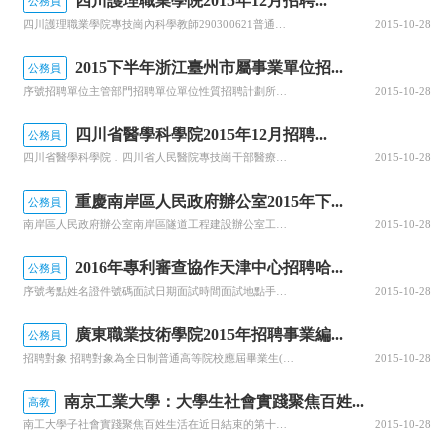
四川護理職業學院2015年12月招聘...
公務員
四川護理職業學院專技崗內科學教師290300621普通高等教育全日制普通班畢業生1980年1月1日及以后出生僅限碩士研究生學歷學位內科學專業本科（學士）階段為臨床醫學專業3:1衛生公共基礎（含中醫）/采取試講的方式面試四川護理職業學院專技崗外科學教師290300631普通高等教育全日制普通班畢業生1...
2015-10-28
2015下半年浙江臺州市屬事業單位招...
公務員
序號招聘單位主管部門招聘單位單位性質招聘計劃所需資格條件筆試科目及分數比例技能測試項目及分數比例筆試開考比例面試形式及分數比例聯系電話備注職位名稱崗位類別人數學歷/學位學歷專業其他資格條件1臺州市水利局臺州市長潭水庫灌區建設管理處公益一類/全額撥款運行管理崗專技1本科(學士）及以上農業水利工程或水利...
2015-10-28
四川省醫學科學院2015年12月招聘...
公務員
四川省醫學科學院﹒四川省人民醫院專技崗干部醫療科醫師A290100011普通高等教育全日制普通班畢業生1985年1月1日及以后出生僅限碩士研究生學歷學位內科學專業（限消化病方向） 3:1衛生公共基礎（含中醫）/ 四川省醫學科學院﹒四川省人民醫院專技崗干部醫療科醫師B290100021僅限2016屆普...
2015-10-28
重慶南岸區人民政府辦公室2015年下...
公務員
南岸區人民政府辦公室南岸區隧道工程建設辦公室工程管理1專技12級全額撥款研究生：工程管理本科：工程管理、工程造價、信息管理工程國民教育本科及以上學歷35周歲及以下《綜合基礎知識》《專業基礎知識》南岸區人民政府辦公室南岸區隧道工程建設辦公室財務管理1職員9級全額撥款研究生：會計、會計學本科：會計、會計...
2015-10-28
2016年專利審查協作天津中心招聘哈...
公務員
序號考點姓名證件號碼面試日期面試時間面試地點手機號1哈爾濱曹春柳230184********626110月26日15:00昆侖大酒店401會議室180****02232哈爾濱陳東陽230123********245310月26日13:00昆侖大酒店401會議室186****16813哈爾濱陳思源12...
2015-10-28
廣東職業技術學院2015年招聘事業編...
公務員
招聘對象 招聘對象為全日制普通高等院校應屆畢業生(含暫緩就業畢業生)和社會上具有國家承認學歷的人員，包括港澳學習、國外留學歸國人員，機關事業單位正式工作人員，國有企業工作人員，人事關系代理在人才中介服務機構人員和其他符合應聘條件人員。 招聘基本條件 1.具有中華人民共和國國籍 2.遵守中華人民共和國...
2015-10-28
南京工業大學：大學生社會實踐聚焦百姓...
高教
南工大學子社會實踐聚焦百姓生活在近日結束的第十四屆挑戰杯全國大學生課外學術科技競賽復評中，南京工業大學學生衡媛媛、劉逸軍和翁婷憑借《熱情何處釋——南京廣場舞發展現狀與對策研究報告》挺進了決賽。與此相對應的是，文化部、體育總局等四部門日前聯合印發《關于引導廣場舞活動健康開展的通知》，要求推出一批具有文...
2015-10-28