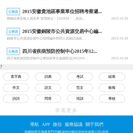
2015安徽貴池區事業單位招聘考察遞...
公務員
體檢結果合格人員名單 管理崗位﹙1502058﹚，吳伯駿，體檢通知書號：TJ2015069 體檢結果合格人員即確定為考察對象。 請列入考察對象的人員自行下載《2015年池州市貴池區事業單位公開招聘工作人員考察登記表》填寫完整后，于10月28日前發送至郵箱280138700﹫qq.com。近期不要外出...
2015-10-28
2015安徽銅陵市公共資源交易中心編...
公務員
銅陵市公共資源交易中心招聘編外聘用人員面試成績表序號考生姓名崗位代碼抽簽號成績1陳敏01A875.82李麗媛01A478.23孫致崗01A7704馬爽02A1069.25袁瑩03A968.46羅方03A2717唐學振03A1738趙靜04A378.49劉進04A672.810何蘋蘋04A572
2015-10-28
四川省疾病預防控制中心2015年12...
公務員
四川省疾病預防控制中心專技崗寄生蟲病防治290200412普通高等教育全日制普通班畢業生1980年1月1日及以后出生大學本科（學士）及以上學歷學位本科：臨床醫學專業、預防醫學專業；研究生：內科學專業以本科學歷報考者，應具備規定的2年及以上基層工作經歷3:1衛生公共基礎（不含中醫）/ 四川省疾病預防控...
2015-10-28
?
查字典
詞典
考試
組卷
作文
語文
范文
板報
詩詞
問答
培訓
學校
視頻
名言
教程
數學
查看更多
英語
物理
化學
生物
導航
APP
微信
服務協議
關于我們
歷史
地理
政治
幼兒
版權歸查字典教育門戶網(福州信楊信息科技有限公司)所有