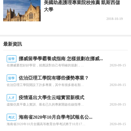
美國助產護理專業院校推薦 凱斯西儲
大學
2018-10-19
最新資訊
挪威留學學霸養成指南 怎樣規劃在挪威...
留學
在挪威要想好好學習，就應該對自己有明確的規劃，每一個階段的學習都要心中有數。接下來就由為大家帶來挪威留學學霸養成指南 怎樣規劃在挪威的留學生活？一、了解階段雖然大家在申請的時候，就已經確認了自己要入讀的階段，但是大家對階段培養的目標和授課的模式，還是需要特別關注的，而且一定要有非常深入的了解，才可以...
2020-09-15
佐治亞理工學院有哪些優勢專業？
留學
佐治亞理工學院開設了許多專業，其中有很多都名類前茅。那么該學院有哪些優勢專業呢？今天，就為大家詳細介紹佐治亞理工學院的優勢專業，感興趣的小伙伴一起來看看吧！佐治亞理工學院優勢專業1.商學院優勢專業：生產管理專業佐治亞理工學院生產管理是為期兩年的碩士課程，將教學生如何運用可持續系統設計和持續改進等基本...
2020-09-15
疫情逼出大學生云端實習新模式
人才
虛擬仿真平臺上實訓、慕名已久的專家開啟在線指導、技術現場作業直播觀摩……說起正在進行中的“云實習”活動，武漢一理工類高校電力專業的張強有些興奮。“云實習”是指通過在線工作平臺虛擬工作環境，在工作流程、內容等方面和傳統實習工作保持一致性的實習形式。走出校園的大實習活動是大學教育的重要部分。然而，疫情打...
2020-09-15
海南省2020年10月自學考試報名公...
考試
海南省2020年10月全國高等教育自學考試將于10月17、18日舉行，報名報考時間定于9月1日至9月10日，關于做好自學考試報名工作有關事項，查字典小編整理相關資訊，關注一下~關于我省2020年10月自學考試報名報考的公告2020年10月全國高等教育自學考試將于10月17、18日舉行，我省報名報考時...
2020-09-15