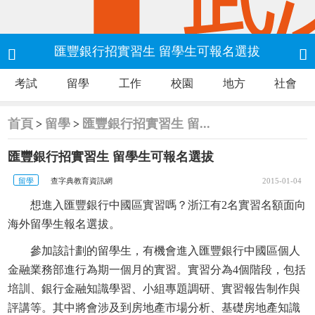
匯豐銀行招實習生 留學生可報名選拔


考試
留學
工作
校園
地方
社會
首頁
留學
匯豐銀行招實習生 留...
>
>
匯豐銀行招實習生 留學生可報名選拔
留學
查字典教育資訊網
2015-01-04
想進入匯豐銀行中國區實習嗎？浙江有2名實習名額面向
海外留學生報名選拔。
參加該計劃的留學生，有機會進入匯豐銀行中國區個人
金融業務部進行為期一個月的實習。實習分為4個階段，包括
培訓、銀行金融知識學習、小組專題調研、實習報告制作與
評講等。其中將會涉及到房地產市場分析、基礎房地產知識