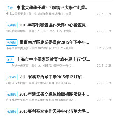
東北大學學子獲“互聯網+”大學生創業...
高教
東北大學學子獲大學生創新創業競賽金獎日前，在首屆中國“互聯網+”大學生創新創業大賽全國總決賽上，由東北大學師生完成的項目“森之高科無線運動捕捉傳感系統”斬獲金獎。這是遼寧省高校在本屆大賽中獲得的唯一一枚金獎。該獲獎項目由龔佳樂、李琪等7名學生組成的科研團隊完成。參賽過程中，陸志國、賈建鋒兩位老師分別...
2015-10-28
2016年專利審查協作天津中心審查員...
公務員
面試時間哈爾濱、南京：2015年10月26日-27日武漢、西安：2015年10月26日面試地點哈爾濱：昆侖大酒店地址：哈爾濱市南崗區鐵路街8號電話：0451-53616688南京：國瑞大酒店地址：南京市鼓樓區中山北路55號電話：025-83309888武漢：紐賓凱潤豐國際酒店地址：武漢市民族大道11...
2015-10-28
重慶南岸區農業委員會2015年下半年...
公務員
南岸區農業委員會南岸區農村經營管理站工作人員1職員9級全額撥款研究生：會計、會計學、財務管理本科：會計、會計學、財務會計全日制普通高校本科及以上學歷并取得相應學位35周歲及以下具有會計從業資格證書《綜合基礎知識》《管理基礎知識》南岸區農業委員會南岸區天然林保護中心工作人員1專技12級全額撥款林學類全...
2015-10-28
上海市中小學專題教育“綠色網上行”活...
地方
為進一步落實中共中央、國務院《關于進一步加強和改進未成年人思想道德建設的若干意見》，以及國家有關部委對中小學開展各類專題教育的精神和《上海市中小學專題教育整合實施指導意見（試行）》的要求，引導廣大未成年人在暑期中通過相關體驗活動，調整身心，健康成長，過一個“安全、健康、快樂、有益”的暑期。上海市...
2015-10-28
四川省成都西藏中學2015年12月招...
公務員
四川省成都西藏中學專技中學語文教師110500382詳見公告1985年1月1日及以后出生碩士研究生及以上學歷、學位語言學及應用語言學專業、漢語言文字學專業本科專業為漢語言文學或漢語言，持有高中教師資格證3:1教育公共基礎四川省成都西藏中學專技中學數學教師110500391詳見公告1985年1月1日及...
2015-10-28
2015年浙江省交通運輸廳機關服務中...
公務員
序號姓名性別出生年月畢業學校專業學歷錄用崗位1沈燁超男1988.8西南交通大學土木工程本科試驗員2戴玉蓮女1988.10臺州職業技術學院建筑工程技術大專試驗員3陸俊杰男1990.4浙江理工大學科技與藝術學院土木工程本科試驗員
2015-10-28
2016專利審查協作天津中心清華大學...
公務員