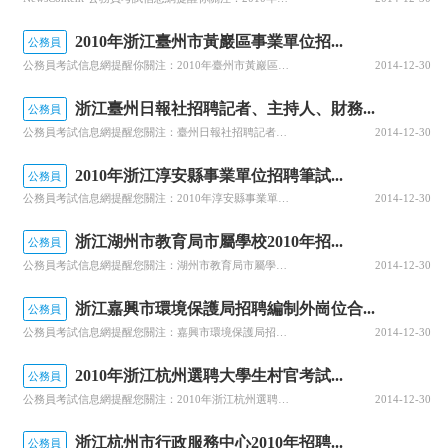
2010年浙江臺州市黃巖區事業單位招...
公務員
公務員考試信息網提醒你關注：2010年臺州市黃巖區事業單位公開招聘人員考試報名時間報名時間：8月23日至25日（星期一至星期三）三天。上午：8：30—11：30下午：3：00—5：00報名地點：按職位到各招聘單位或主管部門指定處報名，詳見附件一“現場報名指定地點”欄目。筆試時間：2010年9月25日（星期六）上午9：00——1
2014-12-30
浙江臺州日報社招聘記者、主持人、財務...
公務員
公務員考試信息網提醒您關注：臺州日報社招聘記者、主持人、財務等人員啟事因事業發展需要，本報社決定向社會公開招聘記者、主持人、財務等人員，用工性質為合同制員工。報名時間：2010年7月28日—30日，上午8：30—11：30，下午2：30—5：30報名地點：臺州市市府大道358號臺州日報社人力資源部（報社行政大樓307室）報名辦法：符合資格條件人員，報名時需帶本人
2014-12-30
2010年浙江淳安縣事業單位招聘筆試...
公務員
公務員考試信息網提醒您關注：2010年淳安縣事業單位公開招聘194名工作人員筆試成績查詢：有關招聘政策和考試成績、擬錄用人員公示可查閱“中國淳安千島湖”政府門戶網（www.qdh.gov.cn）、淳安縣人才網（www.qdhrc.com）。筆試實行百分制。凡參加筆試的人員均須進行公共科目的考試。只考公共科目的按公共科目計算筆試成績；進行專業科目筆試的，筆試成績按公共科目占4
2014-12-30
浙江湖州市教育局市屬學校2010年招...
公務員
公務員考試信息網提醒您關注：湖州市教育局市屬學校2010年招聘教師啟事報名方式、時間和地點報名全部采用現場報名方式進行。報名時間：2010年7月21日（星期三）8:30—15:30報名地點：湖州市人才市場（陵陽路216號）。報名時須提交本人學歷證書、本人身份證、教師資格證書等相關證件（證明）的原件及復印件，本人近期免冠證件照1張。根據湖州市市屬事業單位招考工作的統一安排和市教育系統的實
2014-12-30
浙江嘉興市環境保護局招聘編制外崗位合...
公務員
公務員考試信息網提醒您關注：嘉興市環境保護局招聘編制外崗位合同工簡章報名時間、地點及辦法：1、報名截止時間：2010年7月31日。2、報名地點：嘉興市環境保護局辦公室（嘉興市中山東路922號嘉興市環境保護局因工作需要，擬向社會公開招聘編制外崗位合同工6名，現將有關事項公告如下：一、報名條件1、遵紀守法、品行端正，熱愛招聘崗位工作；2、身體健康，年齡35周歲以下（1975年7月1日以后出生）；二、專
2014-12-30
2010年浙江杭州選聘大學生村官考試...
公務員
公務員考試信息網提醒您關注：2010年浙江杭州選聘大學生村官考試成績查詢查詢地址：http://www.ttt.gov.cn/news/5975.html
2014-12-30
浙江杭州市行政服務中心2010年招聘...
公務員