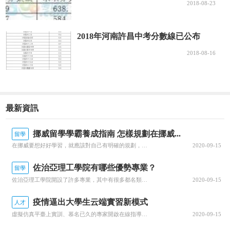
2018-08-23
2018年河南許昌中考分數線已公布
2018-08-16
最新資訊
挪威留學學霸養成指南 怎樣規劃在挪威...
留學
在挪威要想好好學習，就應該對自己有明確的規劃，每一個階段的學習都要心中有數。接下來就由為大家帶來挪威留學學霸養成指南 怎樣規劃在挪威的留學生活？一、了解階段雖然大家在申請的時候，就已經確認了自己要入讀的階段，但是大家對階段培養的目標和授課的模式，還是需要特別關注的，而且一定要有非常深入的了解，才可以...
2020-09-15
佐治亞理工學院有哪些優勢專業？
留學
佐治亞理工學院開設了許多專業，其中有很多都名類前茅。那么該學院有哪些優勢專業呢？今天，就為大家詳細介紹佐治亞理工學院的優勢專業，感興趣的小伙伴一起來看看吧！佐治亞理工學院優勢專業1.商學院優勢專業：生產管理專業佐治亞理工學院生產管理是為期兩年的碩士課程，將教學生如何運用可持續系統設計和持續改進等基本...
2020-09-15
疫情逼出大學生云端實習新模式
人才
虛擬仿真平臺上實訓、慕名已久的專家開啟在線指導、技術現場作業直播觀摩……說起正在進行中的“云實習”活動，武漢一理工類高校電力專業的張強有些興奮。“云實習”是指通過在線工作平臺虛擬工作環境，在工作流程、內容等方面和傳統實習工作保持一致性的實習形式。走出校園的大實習活動是大學教育的重要部分。然而，疫情打...
2020-09-15