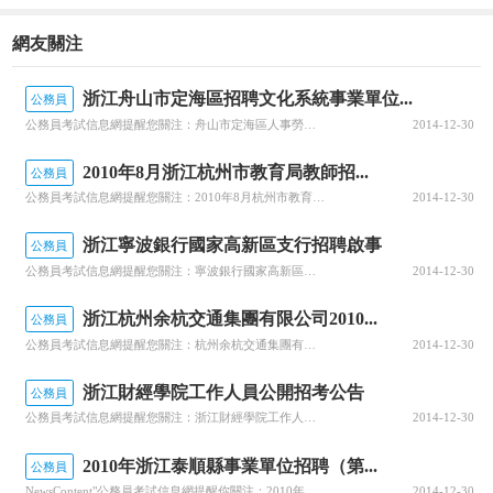
網友關注
浙江舟山市定海區招聘文化系統事業單位...
公務員
公務員考試信息網提醒您關注：舟山市定海區人事勞動社會保障局關于公開招聘文化系統事業單位工作人員公告報名辦法1、報名時間為2010年7月26日-7月27日（共兩天），每日上午8:00—11:00,下午14:30—17:00。2、報名地點：定海區人事勞動社會保障局四樓會議室（定海區昌國路61號），咨詢電話：0580—2027783、2037438。3、應聘人員報名時
2014-12-30
2010年8月浙江杭州市教育局教師招...
公務員
公務員考試信息網提醒您關注：2010年8月杭州市教育局直屬學校直接考核招聘教師公告報名本次招聘采取現場報名方式，報名者攜帶報名所需材料（見附件2）直接到招聘單位報名，報名時間：2010年8月13日（9：00-11：00；13：30-16：30）。每位應聘者限報一個崗位，在職教師報名需出具單位同意報考證明。杭州市教育局所屬杭州第九中學等2家事業單位，因工作需要，公開招聘教師2名。根據《杭州市人事局關
2014-12-30
浙江寧波銀行國家高新區支行招聘啟事
公務員
公務員考試信息網提醒您關注：寧波銀行國家高新區支行招聘啟事寧波銀行國家高新區支行是寧波銀行下屬一級分支機構，地處寧波市國家高新區，下轄聯豐支行、云龍支行和東錢湖支行三個二級支行，現因業務發展需要，面向社會誠聘英才，具體職位及要求如下：一、招聘崗位及要求二、報名方式及期限有意應聘者，請將個人簡歷（附近期1寸彩照1張）、應聘報名報（http://www.nbcb.com.cn/rczp/下載）和各類證
2014-12-30
浙江杭州余杭交通集團有限公司2010...
公務員
公務員考試信息網提醒您關注：杭州余杭交通集團有限公司招聘工作人員簡章現場報名時間：即日起至7月22日下午17：00；地點：杭州市余杭區南苑街道南大街326號（時代廣場2幢502）。報名要求每位應聘者限報一個職位，按規定填寫《應聘報名表杭州余杭交通集團有限公司是余杭區人民政府直屬國有獨資公司，集團擁有全資、控股、參股子公司13家，總資產70億元。集團具體業務涉及交通基礎設施投融資、建設及其相關資產資
2014-12-30
浙江財經學院工作人員公開招考公告
公務員
公務員考試信息網提醒您關注：浙江財經學院工作人員公開招考公告網上注冊及報名。時間：2010年7月14日9：00--18日16：00。應聘人員在浙江人事考試網（www.zjks.com）注冊個人真實信息后，選擇單位和崗位進行報名，逾期不再受理注冊及報名。每個應聘人員限報一個職位。僅注冊不報職位，視作報名無效。2．資格初審。時間：2010年7月14日--19日。招聘單位在應聘人員報名后1天內上網完成資
2014-12-30
2010年浙江泰順縣事業單位招聘（第...
公務員
NewsContent"公務員考試信息網提醒你關注：2010年泰順縣公開招聘事業單位工作人員公告（第1號）考試報名時間報名本次事業單位公開招聘考試報名分為二部分進行：1、報考縣旅游服務中心崗位：（1）報名時間：2010年8月5—7日。（2）報名地點：縣風景旅游局辦公室（地址：羅陽鎮愛民路108號，烏巖嶺管理局大樓二樓，聯系電話：67594567，67596118）。（3）報名辦法：實行
2014-12-30