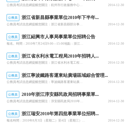
公務員考試信息網提醒您關注：杭州市行政服務中心所屬事業單位招聘工作人員公告報名1、報名時間：2010年7月26日（上午9：00-11：30，下午14：00-16：00）。2、報名地點：杭州市人才市場（杭州市體育場路335號）3、報名方式：在規定時間內持本人簡歷、學歷證書、身份證、戶口本和相關證明材料原件及復印件一份，近期正面免冠1寸照片2張，到現場進行報名。4、報考人數不足招聘職位計劃3倍的，不開
2014-12-30
浙江省新昌縣事業單位2010年下半年...
公務員
公務員考試信息網提醒您關注：浙江省新昌縣部分事業單位2010年下半年公開招聘工作人員的公告報名時間、地點、手續報名時間：2010年7月25日（一天），上午8：30至下午5：00。報名地點：新昌縣人才市場（新昌賓館前廳二樓）。報名手續：2010年普通高校應屆畢業生須隨帶本人畢業證書、報到證、戶口遷移證、身份證等相關證件（證明）原件及復印件;社會人員應提供本人畢業證書、身份證、戶口簿（或印有本人戶口信
2014-12-30
浙江紹興市人事局事業單位招聘公告
公務員
報名。時間：2010年7月24日9:00—15:00地點：浙江紹興人才市場（市區勝利東路285號人才大樓一樓）。符合報考條件的人員，屬2010年應屆普通高校畢業生的，須提交身份證、就業推薦表、就業協議書等原件及復印件，近期免冠1寸照3張；社會其他人員須提交戶口簿、身份證、學歷、專業技術職務資格證書、工作年限證明等相關資料的原件及復印件，近期免冠1寸照3張。非2010年應屆畢業的普通全日
2014-12-30
浙江省水利水電工程局2010年招聘人...
公務員
公務員考試信息網提醒您關注：浙江省水利水電工程局公開招聘人員公告報名時間：2010年7月14日-2010年7月23日符合條件的人員，可下載報名表（附后），于7月23日下午5點前通過電子郵件、傳真等發到局人力資源部。浙江省水利水電工程局(浙江省水利水電技術咨詢中心)是省水利廳直屬事業單位，為財政適當補助的準公益事業單位，主要為水利水電建設提供全程技術服務。從事水利工程的規劃、項目建議書、可行性研究、
2014-12-30
浙江寧波鐵路客運東站廣場區域綜合管理...
公務員
公務員考試信息網提醒您關注：寧波鐵路客運東站廣場區域綜合管理辦公室公開招聘啟事報名時間地點：2010年8月1-2日兩天（８:30-17:00）;江東區社會事務服務中心大廳57—58號窗口（寧波市興寧路456號，東方商務中心1號樓3樓）。波客運東站廣場區域。因工作需要，現向社會公開招聘編制外工作人員57名，要求政治素質好，無違法違紀情況，身體健康（年齡、學歷及具體要求見附表1、附表2）。
2014-12-30
2010年浙江淳安縣民政局招聘事業單...
公務員
公務員考試信息網提醒您關注：淳安縣民政局2010年公開招聘事業單位工作人員公告報名事項：8月3日（上午8－11時，下午2:30－5時）在淳安青少年活動中心（縣影劇院）現場報名；報名人員須攜帶本人身份證、戶籍遷移證、戶口簿（戶口遷出證明材料）、畢業證原件及復印件和相關證書。其中選聘到村（社區）任職的高校畢業生須提供所在鄉鎮黨委證明材料。報名時需提供近期正面免冠1寸照片2張，繳納報名考務費60元。根據
2014-12-30
浙江瑞安2010年第四批事業單位招聘...
公務員
報名時間：2010年8月3日（星期二）至4日（星期三），上午8：30-11：00，下午14：30-17：00。報名地點：教育、衛生下屬事業單位報名地點設在瑞安市市政會議中心門廳（地址：安陽新區市府廣場西首）。其他崗位設在瑞安市人才市場一樓交流大廳（瑞安市瑞祥大道948號）公開報名1.報考人員持本人身份證、戶口簿或公安部門出具的戶籍證明、畢業證書、報到證等相關證書及報考崗位所需的其它證件的原件和復印
2014-12-30