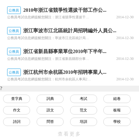
2010年浙江省競爭性選拔干部工作公...
公務員
公務員考試信息網提醒您關注：浙江省競爭性選拔干部工作公告、報名時間、方式及要求1、報名時間2010年7月17至27日。具體截止時間為7月27日18時。2、報名方式省級機關事業單位、本科高校領導干部和省屬企業領導人員職位采取組織推薦和個人自薦相結合。省級機關處級領導干部職位和主任科員以下公務員職位采取個人自薦方式。報考人員通過浙江組織工作網（http://zjdj.zjol.com.cn/）或浙江人
2014-12-30
浙江寧波市江北區統計局招聘編外人員公...
公務員
公務員考試信息網提醒您關注：寧波市江北區統計局招聘編外人員公告公開報名。應聘者將公告中的報名表（見附件）及個人相關求職材料送至江北區統計局辦公室或者通過電子郵件發送至ht87586126@126.com。報名截止日期為2010年7月31日。因工作需要，本局向社會公開招聘編外工作人員1名。一、招聘職位、資格條件（一）有較強的文字寫作或經濟分析能力；（二）大學本科及以上學歷；（三）至少有2至3年工作經
2014-12-30
浙江省新昌縣事業單位2010年下半年...
公務員
公務員考試信息網提醒您關注：浙江省新昌縣部分事業單位2010年下半年公開招聘工作人員的公告筆試成績查詢公示：筆試、面試、體檢和考察工作結束后，根據不同崗位聘用名額，從高分到低分依次確定擬聘用人員，由縣委組織部、縣人事局向社會公示。綜合基礎知識筆試時間為2010年7月31日上午9：00-11：30，具體有關事項詳見《準考證附：《2010年下半年新昌縣部分事業單位公開招聘工作人員需求計劃表》
2014-12-30
浙江杭州市余杭區2010年招聘事業人...
公務員
公務員考試信息網提醒您關注：杭州市余杭區人事局2010年夏季招聘403名事業單位工作人員公告報名采取網上報名、資格初審、繳費確認、準考證下載。1、注冊及報名時間：2010年7月24日上午9時—7月26日下午17時。網址：http://www.ttt.gov.cn（培訓考試網）。報考人員登錄培訓考試網進入杭州市事業單位招考報名系統注冊個人真實信息，并上傳本人的電子照片（近期免冠、正面證件
2014-12-30
?
查字典
詞典
考試
組卷
作文
語文
范文
板報
詩詞
問答
培訓
學校
視頻
名言
教程
數學
查看更多