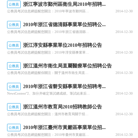
浙江寧波市鄞州區衛生局2010年招聘...
公務員
公務員考試信息網提醒您關注：2010年寧波市鄞州區衛生局下屬事業單位招聘公告報名1、報名時間：2010年8月2日－8月3日，上午8：30-11：30，下午2：00-4：30。具體報名地點和聯系方式詳見附件一。2、報名辦法：報名者先從網上下載并填好報名表，攜帶近期免冠1寸照片2張及招聘職位要求提供的原件、復印件，以及本人簡歷、身份證、戶口簿（或戶籍證明）、英語合格證書、學歷學位證書、執業資格證書、注
2014-12-30
2010年浙江省德清縣事業單位招聘公...
公務員
公務員考試信息網提醒您關注：2010年浙江省德清縣部分事業單位公開招聘33名工作人員公告報名此次公開招聘采取現場報名的方式進行。1、報名時間：2010年8月1日8:30—16:00。2、報名地點：德清縣武康鎮曲園路縣會展中心二樓（西大廳）。3、現場報名和資格審查：每位報考人員限報一個應聘崗位，各招聘單位及其主管部門負責對報考人員的資格進行審查。通過資格審查并符合報名條件的報考人員，憑招
2014-12-30
浙江淳安縣事業單位2010年招聘公告
公務員
公務員考試信息網提醒您關注：2010年淳安縣事業單位公開招聘194名工作人員公告報名采取現場報名的辦法。1、報名時間、地點：報名時間為2010年8月3日（上午8︰00－11︰00，下午2︰30－5︰00）；地點：淳安青少年活動中心（縣影劇院）。2、報名辦法：報名人員須攜帶本人身份證、戶籍遷移證、戶口簿（戶口遷出證明材料）、畢業證原件、復印件和相關證書到報名地點報名。其中選聘到村（社區）任職的高校畢
2014-12-30
浙江溫州市衛生局直屬醫療單位招聘公告
公務員
公務員考試信息網提醒你關注：關于溫州市衛生局直屬醫療單位面向社會公開招聘工作人員的公告現場審核確認：現場審核確認時間為2010年8月16日（上午8：00-11：30，下午2：00-5：00），到相關招聘單位人事科審核及確認。審核確認時需提交以下個人材料：⑴《溫州市衛生局直屬單位公開招聘工作人員報名表因工作需要，市衛生局直屬醫療衛生單位面向社會公開招聘37名工作人員，現將有關事項公告如下：一、招聘崗
2014-12-30
2010年浙江省磐安縣事業單位招聘考...
公務員
NewsContent"2、加分并確定筆試總成績。筆試結束后，對下列人員在筆試成績的基礎上實行優惠加分后確定筆試總成績：（1）磐安縣選聘到村（社區）工作年度考核均為稱職以上且仍在村（社區）工作的高校畢業生，滿3年以上的筆試成績加3分、2年以上的加2分、1年以上的加1分（截止2010年9月止）。（2）報考鄉鎮文化、水管、規劃員職位的人員，若是水管、文化、規劃相關專業的畢業生，研究生及以上的筆試成績加
2014-12-30
浙江溫州市教育局2010招聘教師公告
公務員
公務員考試信息網提醒您關注：溫州市教育局關于招聘教師及實驗員、會計、校醫的公告報名要求1.應聘人員如實填寫《溫州市教育局直屬學校招聘教師和工作人員報名表3.有經歷要求的必須提供經歷證明材料，涉及時間起止問題的，其計算時間統一截止為2010年7月31日。報名人員只能選報一個單位的一個崗位。同一崗位的報考人數與招聘計劃達不到3:1比例的，將相應核減招聘計劃或不開考。公務員考試信息網：http://ww
2014-12-30
2010年浙江臺州市黃巖區事業單位招...
公務員
公務員考試信息網提醒您關注：2010年臺州市黃巖區事業單位公開招聘人員公告報名時間、地點、辦法1、報名時間：8月23日至25日（星期一至星期三）三天。上午：8：30—11：30下午：3：00—5：002、報名地點：按職位到各招聘單位或主管部門指定處報名，詳見附件一“現場報名指定地點”欄目。3、報名辦法：采取現場報名方式，由各招聘單位或主管部門負責報考
2014-12-30