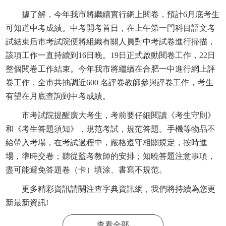
據了解，今年我市將繼續實行網上閱卷，預計6月底考生
可知道中考成績。中考開考首日，在上午第一門科目語文考
試結束后市考試院便將組織有關人員對中考試卷進行掃描，
該項工作一直持續到16日晚。19日正式啟動閱卷工作，22日
整個閱卷工作結束。今年我市將繼續在合肥一中進行網上評
卷工作，全市共抽調近600 名評卷教師參與評卷工作，考生
有望在月底查詢到中考成績。
市考試院提醒廣大考生，考前要仔細閱讀《考生守則》
和《考生答題須知》，規范考試，規范答題。手機等物品不
給帶入考場，在考試過程中，嚴格遵守相關規定，按時進
場，準時交卷；聽從監考教師的安排；知曉答題注意事項，
盡可能避免答題卷（卡）填涂、書寫不規范。
更多精彩資訊請關注
查字典資訊網
，我們將持續為您更
新最新資訊!
查看全部