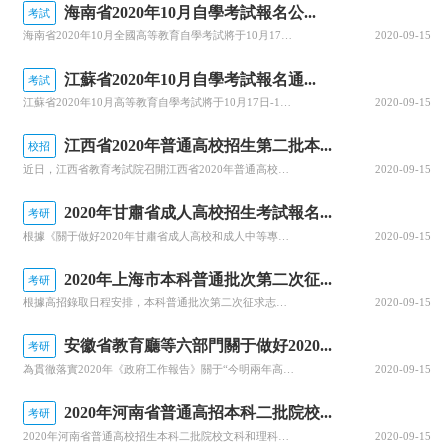
海南省2020年10月自學考試報名公...
考試
海南省2020年10月全國高等教育自學考試將于10月17、18日舉行，報名報考時間定于9月1日至9月10日，關于做好自學考試報名工作有關事項，查字典小編整理相關資訊，關注一下~關于我省2020年10月自學考試報名報考的公告2020年10月全國高等教育自學考試將于10月17、18日舉行，我省報名報考時...
2020-09-15
江蘇省2020年10月自學考試報名通...
考試
江蘇省2020年10月高等教育自學考試將于10月17日-18日舉行。關于做好自學考試報名工作有關事項，查字典小編整理相關資訊，關注一下~江蘇省2020年10月自學考試報名通告2020年10月自學考試將于10月17日-18日舉行。現就做好報名工作有關事項通告如下：一、報名時間新生注冊和課程報考同步進行...
2020-09-15
江西省2020年普通高校招生第二批本...
校招
近日，江西省教育考試院召開江西省2020年普通高校招生錄取工作第四次資訊發布會，回顧前一階段的錄取情況，公布文理、體育類等第二批本科批次和藝術類普通批本科的投檔情況。查字典小編整理相關資訊，關注一下~江西省2020年普通高校招生第二批本科批次(含藝術類普通批本科)投檔情況發布8月25日上午，省教育考...
2020-09-15
2020年甘肅省成人高校招生考試報名...
考研
根據《關于做好2020年甘肅省成人高校和成人中等專業學校招生工作的通知》(甘招委發〔2020〕30號)，甘肅省教育考試院公布了2020年成人高校招生考試報名時間，詳細成人高考網上報名工作安排通知，跟隨查字典小編一起關注一下~2020年甘肅省成人高校招生考試報名時間確定根據《關于做好2020年甘肅省成...
2020-09-15
2020年上海市本科普通批次第二次征...
考研
根據高招錄取日程安排，本科普通批次第二次征求志愿將于8月29日上午10:00至8月30日上午10:00進行填報。經研究審定，2020年上海市普通高校招生本科普通批次第二次征求志愿降分控制線為385分。查字典小編整理相關資訊，關注一下~本科普通批次第二次征求志愿填報即將開始根據高招錄取日程安排，本科普...
2020-09-15
安徽省教育廳等六部門關于做好2020...
考研
為貫徹落實2020年《政府工作報告》關于“今明兩年高職院校擴招200萬人”的要求，全面深化職業教育改革，進一步穩定高職擴招規模，確保高質量完成2020年高職擴招專項工作，安徽省教育廳公布關于做好2020年高職院校擴招專項工作的通知。跟隨查字典小編一起關注一下吧~安徽省教育廳等六部門關于做好2020年...
2020-09-15
2020年河南省普通高招本科二批院校...
考研
2020年河南省普通高校招生本科二批院校文科和理科平行投檔分數線于8月29日公布，河南省普通高校招生本科二批院校具體分數線信息，跟隨查字典小編一起關注一下吧~2020年河南省普通高招本科二批院校平行投檔分數線2020年河南省普通高校招生本科二批院校平行投檔分數線(文科)2020年河南省普通高校招生本...
2020-09-15