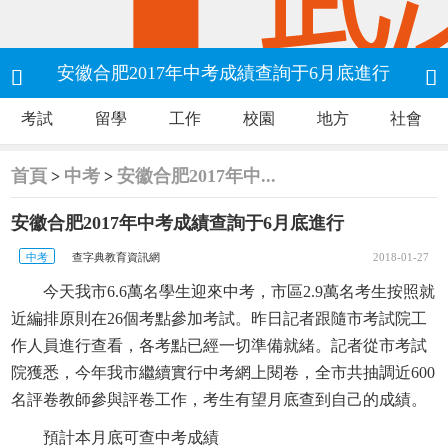
安徽合肥2017年中考成績查詢于6月底進行


考試
留學
工作
校園
地方
社會
首頁
中考
安徽合肥2017年中...
>
>
安徽合肥2017年中考成績查詢于6月底進行
中考
查字典教育資訊網
2018-01-27
今天我市6.6萬名學生迎來中考，市區2.9萬名考生按照就
近編排原則在26個考點參加考試。昨日記者跟隨市考試院工
作人員進行查看，各考點已經一切準備就緒。記者從市考試
院獲悉，今年我市繼續實行中考網上閱卷，全市共抽調近600
名評卷教師參與評卷工作，考生有望月底查到自己的成績。
預計本月底可查中考成績