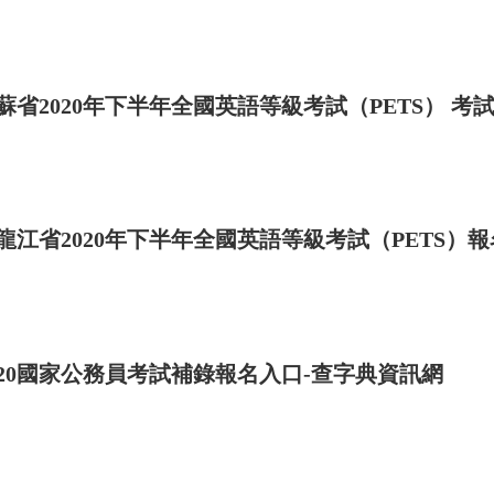
員們緊密結合，使大家能繼續相處甚至獲得某種樂趣。
蘇省2020年下半年全國英語等級考試（PETS） 
龍江省2020年下半年全國英語等級考試（PETS）
020國家公務員考試補錄報名入口-查字典資訊網
響、任務和維護的職能、決策、沖突、氛圍和情緒問
。