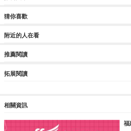
(6)筆試結果運用。
4[單選題] 集體工資協議簽訂后()內，由
猜你喜歡
A.10日B.15日C.20日D.30日
附近的人在看
參考答案：A
推薦閱讀
參考解析：集體工資協議簽訂后10日內，由
5[單選題] 下列關于勞動關系與勞務關系的說
拓展閱讀
A.勞動關系是基于用人單位 與勞動者之間
B.勞動關系產生的原因是社會分工
相關資訊
C.勞務關系中，違反合同的沒有行政責任
福
D.勞動關系中，違反合同的有行政責任