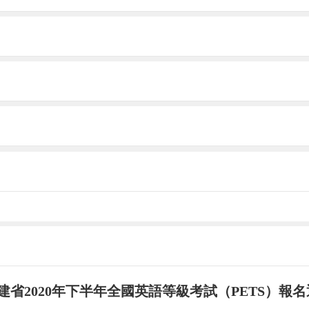
企業將工資協議一式三份及說明，報送當地(縣級以上)
企業將工資協議一式三份及說明，報送當地(縣級以
法中，錯誤的是( )
因生產要素的結合而產生的關系
建省2020年下半年全國英語等級考試（PETS）報