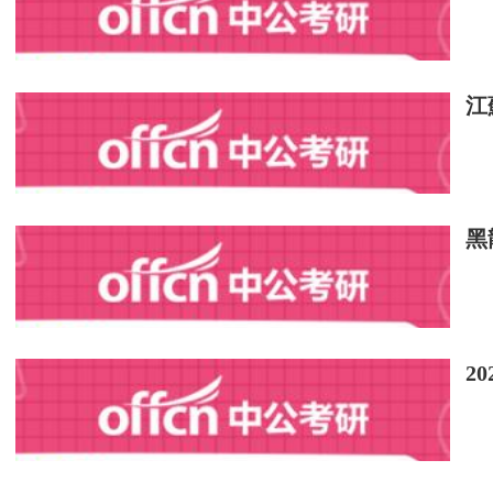
參考答案：B
6[單選題]()關注于人際關系，它讓團隊成
江
A.團隊溝通職能
B.團隊任務職能
黑
C.團隊維護職能
D.團隊決策職能
參考答案：C
2
參考解析：團隊過程的主要范疇是溝通、影
合在一起，使大家能夠繼續相處甚至有某種樂趣