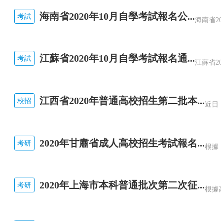
海南省2020年10月自學考試報名公...
E.在培訓項目與培訓完成期限之間進行平衡
考試
參考答案：A,B,C,D
江蘇省2020年10月自學考試報名通...
考試
參考解析：
四方面綜合平衡：培訓投資與人力資源規劃
江西省2020年普通高校招生第二批本...
校招
間。
9[多選題] 提取關鍵績效指標的方法包括()。
2020年甘肅省成人高校招生考試報名...
考研
A.綜合指標法
B.關鍵分析法
2020年上海市本科普通批次第二次征...
考研
C.目標分解法