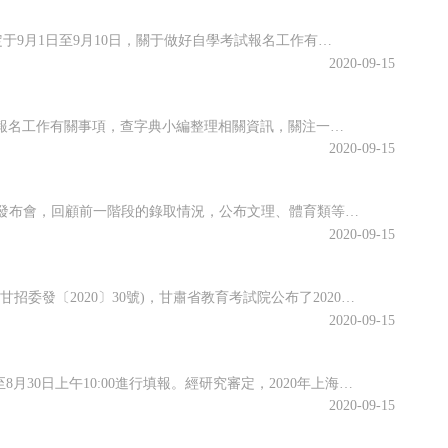
海南省2020年10月全國高等教育自學考試將于10月17、18日舉行，報名報考時間定于9月1日至9月10日，關于做好自學考試報名工作有關事項，查字典小編整理相關資訊，關注一下~關于我省2020年10月自學考試報名報考的公告2020年10月全國高等教育自學考試將于10月17、18日舉行，我省報名報考時...
2020-09-15
江蘇省2020年10月高等教育自學考試將于10月17日-18日舉行。關于做好自學考試報名工作有關事項，查字典小編整理相關資訊，關注一下~江蘇省2020年10月自學考試報名通告2020年10月自學考試將于10月17日-18日舉行。現就做好報名工作有關事項通告如下：一、報名時間新生注冊和課程報考同步進行...
2020-09-15
資來源之間，員工培訓與個人職業生涯規劃之
近日，江西省教育考試院召開江西省2020年普通高校招生錄取工作第四次資訊發布會，回顧前一階段的錄取情況，公布文理、體育類等第二批本科批次和藝術類普通批本科的投檔情況。查字典小編整理相關資訊，關注一下~江西省2020年普通高校招生第二批本科批次(含藝術類普通批本科)投檔情況發布8月25日上午，省教育考...
2020-09-15
根據《關于做好2020年甘肅省成人高校和成人中等專業學校招生工作的通知》(甘招委發〔2020〕30號)，甘肅省教育考試院公布了2020年成人高校招生考試報名時間，詳細成人高考網上報名工作安排通知，跟隨查字典小編一起關注一下~2020年甘肅省成人高校招生考試報名時間確定根據《關于做好2020年甘肅省成...
2020-09-15
根據高招錄取日程安排，本科普通批次第二次征求志愿將于8月29日上午10:00至8月30日上午10:00進行填報。經研究審定，2020年上海市普通高校招生本科普通批次第二次征求志愿降分控制線為385分。查字典小編整理相關資訊，關注一下~本科普通批次第二次征求志愿填報即將開始根據高招錄取日程安排，本科普...
2020-09-15