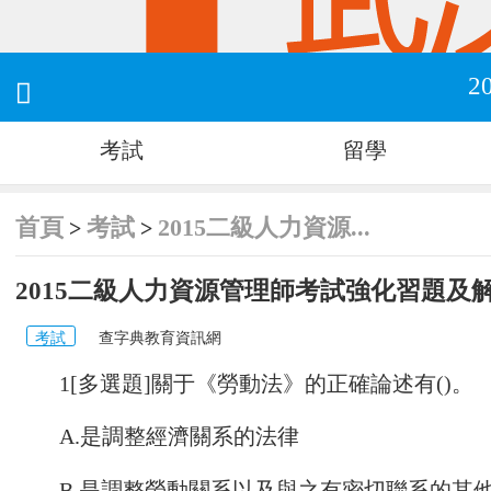
2

考試
留學
首頁
考試
2015二級人力資源...
>
>
2015二級人力資源管理師考試強化習題及解析
考試
查字典教育資訊網
1[多選題]關于《勞動法》的正確論述有()。
A.是調整經濟關系的法律
B.是調整勞動關系以及與之有密切聯系的其