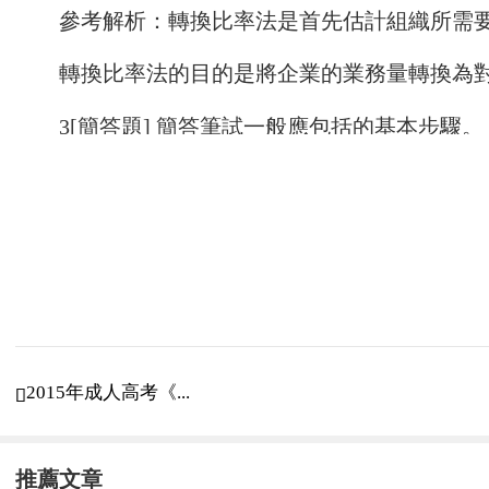
參考解析：轉換比率法是首先估計組織所需
轉換比率法的目的是將企業的業務量轉換為
3[簡答題] 簡答筆試一般應包括的基本步驟。
參考解析：
(1)成立考務小組。
(2)制定筆試計劃。
(3)設計筆試試題。
(4)監控筆試過程。
2015年成人高考《...

(5)筆試閱卷評分。
推薦文章