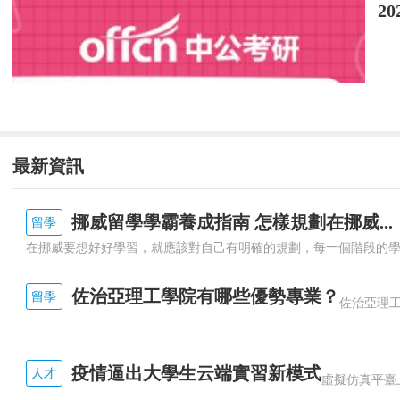
2
7[單選題] ()是指企業在一定地區、一定
A.獨家性分銷B.廣泛性分銷C.選擇性分銷D.
參考答案：A
參考解析：常用的銷售渠道策有如下三種：①
最新資訊
擇一家中間商經銷或代理其產品。
8[多選題] 制定培訓規劃進行綜合平衡共有()
挪威留學學霸養成指南 怎樣規劃在挪威...
留學
A.在培訓投資與人力資源規劃之間進行平衡
佐治亞理工學院有哪些優勢專業？
留學
B.在企業正常生產與培訓項目之J間進行平衡
C.在員工培訓需求與師資來源之間進行平衡
疫情逼出大學生云端實習新模式
人才
D.在員工培訓與個人職業生涯規劃之間進行