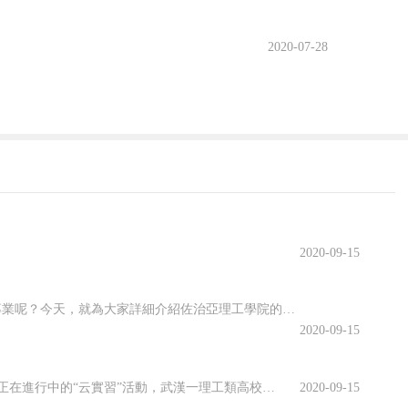
2020-07-28
獨家性分銷是指企業在一定地區、一定時間內只選
2020-09-15
佐治亞理工學院開設了許多專業，其中有很多都名類前茅。那么該學院有哪些優勢專業呢？今天，就為大家詳細介紹佐治亞理工學院的優勢專業，感興趣的小伙伴一起來看看吧！佐治亞理工學院優勢專業1.商學院優勢專業：生產管理專業佐治亞理工學院生產管理是為期兩年的碩士課程，將教學生如何運用可持續系統設計和持續改進等基本...
2020-09-15
虛擬仿真平臺上實訓、慕名已久的專家開啟在線指導、技術現場作業直播觀摩……說起正在進行中的“云實習”活動，武漢一理工類高校電力專業的張強有些興奮。“云實習”是指通過在線工作平臺虛擬工作環境，在工作流程、內容等方面和傳統實習工作保持一致性的實習形式。走出校園的大實習活動是大學教育的重要部分。然而，疫情打...
2020-09-15