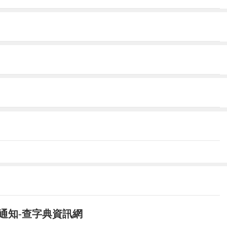
勞動保障行政部門審查。
上)勞動保障行政部門審查。
名通知-查字典資訊網