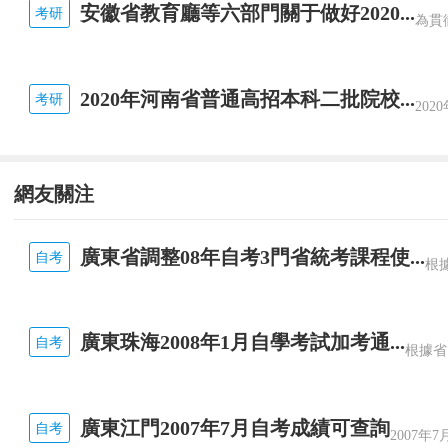
D.崗位分析法
安徽省教育廳等六部門關于做好2020...
考研
E.標桿基準法
2020年河南省普通高招本科二批院校...
考研
參考答案：B,C,E
參考解析：提取關鍵績效指標的方法：目標
網友關注
10[多選題]崗位評估主要是從()等方面進行
A.組織特性
廣東省調整08年自考3門省統考課程使...
自考
B.崗位職責
廣東珠海2008年1月自學考試加考通...
C.工作強度
自考
D.社會對該崗位的評價
廣東江門2007年7月自考成績可查詢
自考
E.崗位產生的心理壓力