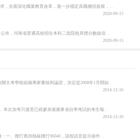
為貫徹落實2020年《政府工作報告》關于“今明兩年高職院校擴招200萬人”的要求，全面深化職業教育改革，進一步穩定高職擴招規模，確保高質量完成2020年高職擴招專項工作，安徽省教育廳公布關于做好2020年高職院校擴招專項工作的通知。跟隨查字典小編一起關注一下吧~安徽省教育廳等六部門關于做好2020年...
2020-09-15
2020年河南省普通高校招生本科二批院校文科和理科平行投檔分數線于8月29日公布，河南省普通高校招生本科二批院校具體分數線信息，跟隨查字典小編一起關注一下吧~2020年河南省普通高招本科二批院校平行投檔分數線2020年河南省普通高校招生本科二批院校平行投檔分數線(文科)2020年河南省普通高校招生本...
2020-09-15
根據我省高等教育自學考試部分課程教材使用、供應等方面的實際情況，經有關主考學校組織專家審核和論證，決定從2008年1月開始，調整我省高等教育自學考試學校管理學等3門省統考課程使用教材(見附件)，2008年1月高等教育自學考試按該表公布的教材進行命題。請你們及時將有關信息向考生公布，以便考生及時了解有
2014-12-16
根據省自考委安排，2008年1月12-13日將進行自學考試全國統考和省設課程加考。本次加考只接受已經參加過廣東省自學考試的考生報考。省考辦現已開通96040電話報考及（www.5184.com）網上報考系統，報考時間為11月10日至20日，凡已攝電子像片并已辦理郵政儲蓄托收手續、珠海市考號（考號前兩
2014-12-16
2007年7月自考成績已經公布，考生可以通過電話和網絡查詢，查詢方式有如下幾種：一、撥打查詢熱線撥打96040，請按語音提示操作。（目前此服務只適于中國電信固定電話和小靈通，每分鐘收費1元）如有疑問，請撥打16883585查詢。（目前此服務只適于中國電信固定電話和小靈通，每分鐘收費1元）。二、短信查