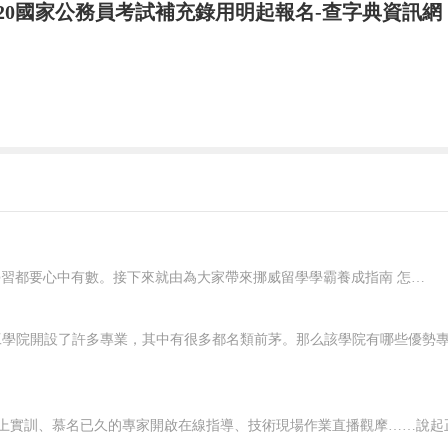
020國家公務員考試補充錄用明起報名-查字典資訊網
時間內只選擇一家中間商經銷或代理其產品。
密集性分銷
獨家性分銷;②廣泛性分銷;③選擇性分銷。其中，
方面。
在挪威要想好好學習，就應該對自己有明確的規劃，每一個階段的學習都要心中有數。接下來就由為大家帶來挪威留學學霸養成指南 怎樣規劃在挪威的留學生活？一、了解階段雖然大家在申請的時候，就已經確認了自己要入讀的階段，但是大家對階段培養的目標和授課的模式，還是需要特別關注的，而且一定要有非常深入的了解，才可以...
平衡