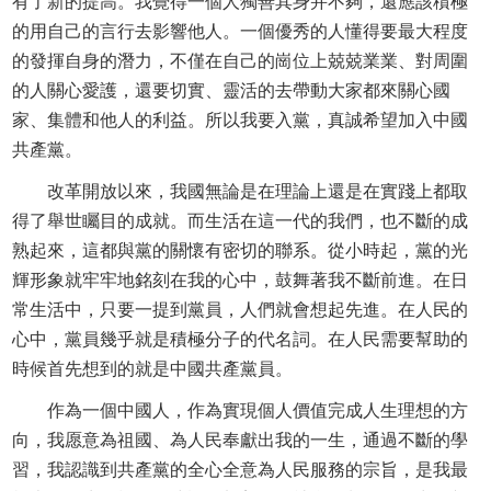
有了新的提高。我覺得一個人獨善其身并不夠，還應該積極
的用自己的言行去影響他人。一個優秀的人懂得要最大程度
的發揮自身的潛力，不僅在自己的崗位上兢兢業業、對周圍
的人關心愛護，還要切實、靈活的去帶動大家都來關心國
家、集體和他人的利益。所以我要入黨，真誠希望加入中國
共產黨。
改革開放以來，我國無論是在理論上還是在實踐上都取
得了舉世矚目的成就。而生活在這一代的我們，也不斷的成
熟起來，這都與黨的關懷有密切的聯系。從小時起，黨的光
輝形象就牢牢地銘刻在我的心中，鼓舞著我不斷前進。在日
常生活中，只要一提到黨員，人們就會想起先進。在人民的
心中，黨員幾乎就是積極分子的代名詞。在人民需要幫助的
時候首先想到的就是中國共產黨員。
作為一個中國人，作為實現個人價值完成人生理想的方
向，我愿意為祖國、為人民奉獻出我的一生，通過不斷的學
習，我認識到共產黨的全心全意為人民服務的宗旨，是我最