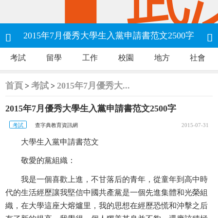
2015年7月優秀大學生入黨申請書范文2500字


考試
留學
工作
校園
地方
社會
首頁
考試
2015年7月優秀大...
>
>
2015年7月優秀大學生入黨申請書范文2500字
考試
查字典教育資訊網
2015-07-31
大學生入黨申請書范文
敬愛的黨組織：
我是一個喜歡上進，不甘落后的青年，從童年到高中時
代的生活經歷讓我堅信中國共產黨是一個先進集體和光榮組
織，在大學這座大熔爐里，我的思想在經歷恐慌和沖擊之后