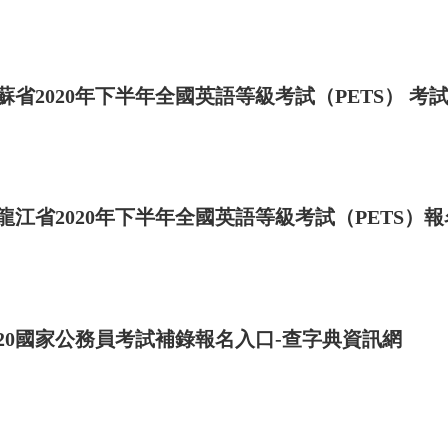
蘇省2020年下半年全國英語等級考試（PETS） 
龍江省2020年下半年全國英語等級考試（PETS）
共產主義青年團是先進的群眾組織，它能夠幫助帶領
020國家公務員考試補錄報名入口-查字典資訊網
做同學的模范。
非常迫切。當我看到同學們佩戴閃閃發光的團徽，心
和開展的多種有益于學習和愉快身心的活動，都受到