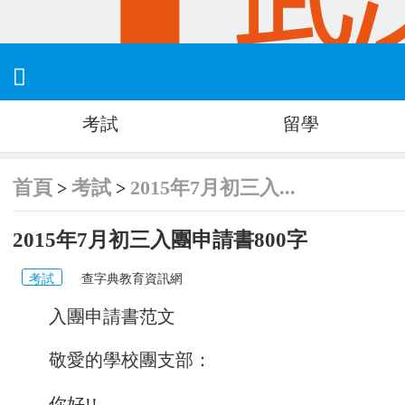

考試
留學
首頁
考試
2015年7月初三入...
>
>
2015年7月初三入團申請書800字
考試
查字典教育資訊網
入團申請書范文
敬愛的學校團支部：
你好!!