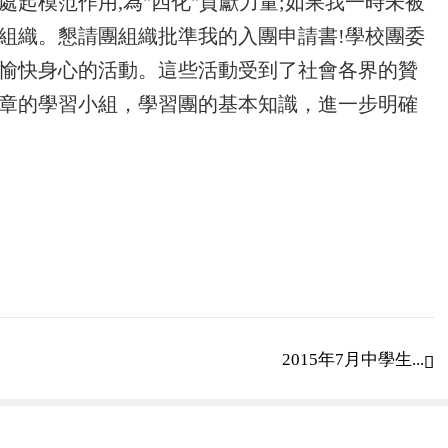
處起模范作用,為"四化"貢獻力量;如果我一時未被
團組織。懇請團組織批準我的入團申請書!學校團委
愉快身心的活動。這些活動受到了社會各界的贊
章的學習小組，學習團的基本知識，進一步明確
組織，是
決擁護中國共產黨的綱領，以馬克思列寧主義、
全團各族青年，為把我國建設成為富強、民主、
廣大青年在建設有中國特色社會主義的偉大實踐
習，陶冶情操，鍛煉體魄，積極參加
，做到宣傳、執行黨的基本路線，完成團組織交
2015年7月中學生...

不用灰心，那就證明我還有不足的地方，希望團