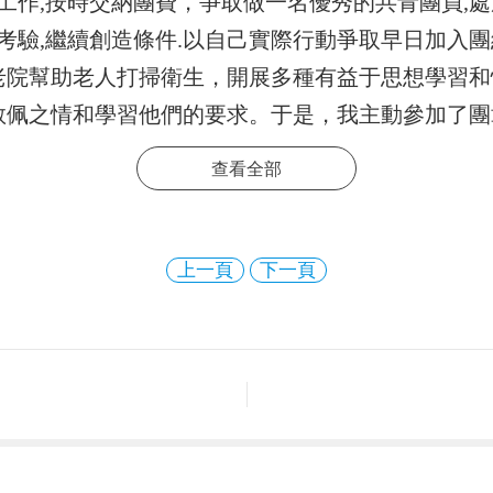
工作,按時交納團費，爭取做一名優秀的共青團員,處
受考驗,繼續創造條件.以自己實際行動爭取早日加入
老院幫助老人打掃衛生，開展多種有益于思想學習和
敬佩之情和學習他們的要求。于是，我主動參加了團
加強烈了。我認識到，共青團是一支先進青年的群眾
查看全部
中國共產黨的助手和后備軍。中國共產主義青年團堅
主義的理論武裝全團，解放思想，實事求是，它團結
上一頁
下一頁
義的社會制度而奮斗。不僅如此，共青團還團結帶領
自覺地嚴格要求自己，刻苦磨練和提高自己，認真學
。假如團組織同意我的申請，我將會履行團員的義務
律和團的紀律，執行團的決議。如果我未能加入我也
件爭取。