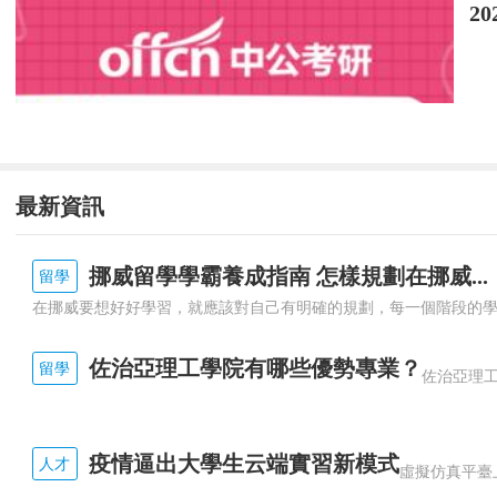
2
我對團員產生了敬佩之情和向他們學習的要求，
加強烈了。
中國共產主義青年團是青年中的先鋒隊，是
國、忠于人民，有知識、守紀律，體魄健壯，勤
最新資訊
我決心，加入共青團后，真正起到共青團員
的“操心人”，協助班主任老師做好班集體的工作
挪威留學學霸養成指南 怎樣規劃在挪威...
留學
作用，不辜負團組織和老師對自己的期望，做一
團組織靠攏，向好的同學看齊，努力克服自己身
佐治亞理工學院有哪些優勢專業？
留學
此致
敬禮!
疫情逼出大學生云端實習新模式
人才
申請人：