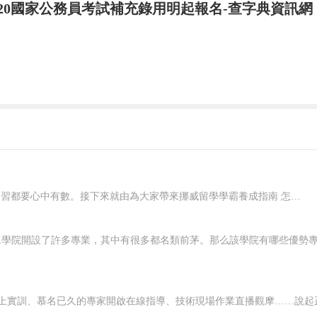
020國家公務員考試補充錄用明起報名-查字典資訊網
于是，我主動學習了團的基本知識，進一步明確了共
接受共產主義教育的學校，是中國共產黨忠實的后備
勞勇敢，朝氣蓬勃，不怕任何困難的共產主義接班人
的先鋒模范作用，努力學習，積極幫助和團結同學、
，按時交納團費，積極參加團組織的活動。總之，
個名副其實的共青團員。如果團組織暫時沒有批準我
在挪威要想好好學習，就應該對自己有明確的規劃，每一個階段的學習都要心中有數。接下來就由為大家帶來挪威留學學霸養成指南 怎樣規劃在挪威的留學生活？一、了解階段雖然大家在申請的時候，就已經確認了自己要入讀的階段，但是大家對階段培養的目標和授課的模式，還是需要特別關注的，而且一定要有非常深入的了解，才可以...
上存在的不足，爭取早日加入團組織。