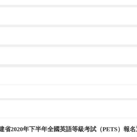
產黨領導的先進青年的群眾組織，是廣大青年在實
年團。在中國現在的情況下，我們青年就要發揮自己
律的四有青年。就因為這樣，我就更應該加入這個由
團是中國共產黨的后備力量，是黨的有力助手，是少
經過了兩年的中學生活，在這段時間里，我認為對于
老師、同學請教我在學習上遇到的問題，從過去我在
于我作為一名班干部更使我明白到集體觀念、集體意
與保證，個人是集體存在的基本因素，二者是不可分
在個人利益與集體利益發生矛盾時，要犧牲個人利益
建省2020年下半年全國英語等級考試（PETS）報