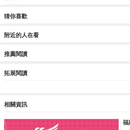
中國共產主義青年團(簡稱共青團)是中國共
備軍。中國共產主義青年團原名中國社會主義青
猜你喜歡
新的高度。做一個四有
青年，一個有理想、有道德、有文化，有紀
附近的人在看
思想和實踐能力提高到一個新的高度!中國共青
推薦閱讀
是本人自加入少先隊后的一個奮斗目標。現我已
一定的進步。在學習方面，我能夠積極學習，向
拓展閱讀
識、追求學問、不斷提升自
己的知識水平而學習。在思想意識方面，由
互對立、又相互聯系的，集體是個人存在的條件
相關資訊
體利益高于個人利益，個人利益服從集體利益，
此致
福