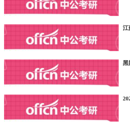
敬禮!
申請人：
江
2015年7月29日
入團申請書范文
敬愛的團支部：
黑
你好!!
我志愿加入中國共產主義青年團，因為中國
2
文化、學習提高得更快，在各方面起積極作用，
進入初中后，我思想上要求進步的愿望變得
學校團委經常組織團員參加的各種公益活動