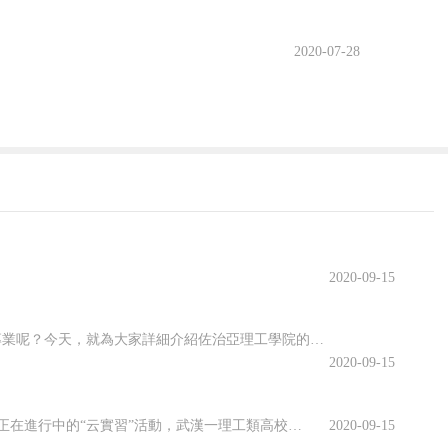
青團的性質和宗旨，申請加入共青團的愿望也更
2020-07-28
力量，在它的幫助教育下，我們能夠成為熱愛祖
。
尊敬老師，關心班集體的各項工作，爭做班集體
今后自己要事事嚴格要求自己，在各個方面起帶頭
的申請，我也不灰心喪氣，將繼續努力，積極向
2020-09-15
佐治亞理工學院開設了許多專業，其中有很多都名類前茅。那么該學院有哪些優勢專業呢？今天，就為大家詳細介紹佐治亞理工學院的優勢專業，感興趣的小伙伴一起來看看吧！佐治亞理工學院優勢專業1.商學院優勢專業：生產管理專業佐治亞理工學院生產管理是為期兩年的碩士課程，將教學生如何運用可持續系統設計和持續改進等基本...
2020-09-15
虛擬仿真平臺上實訓、慕名已久的專家開啟在線指導、技術現場作業直播觀摩……說起正在進行中的“云實習”活動，武漢一理工類高校電力專業的張強有些興奮。“云實習”是指通過在線工作平臺虛擬工作環境，在工作流程、內容等方面和傳統實習工作保持一致性的實習形式。走出校園的大實習活動是大學教育的重要部分。然而，疫情打...
2020-09-15