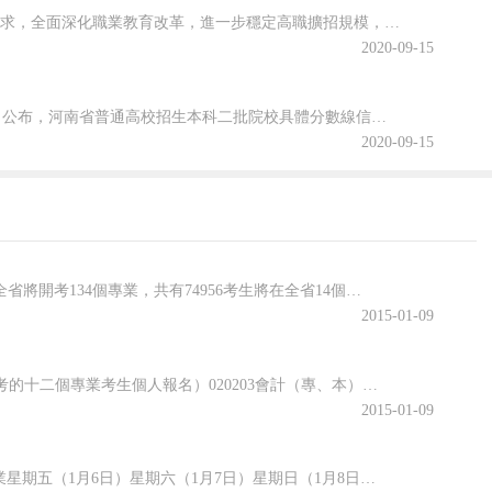
為貫徹落實2020年《政府工作報告》關于“今明兩年高職院校擴招200萬人”的要求，全面深化職業教育改革，進一步穩定高職擴招規模，確保高質量完成2020年高職擴招專項工作，安徽省教育廳公布關于做好2020年高職院校擴招專項工作的通知。跟隨查字典小編一起關注一下吧~安徽省教育廳等六部門關于做好2020年...
2020-09-15
2020年河南省普通高校招生本科二批院校文科和理科平行投檔分數線于8月29日公布，河南省普通高校招生本科二批院校具體分數線信息，跟隨查字典小編一起關注一下吧~2020年河南省普通高招本科二批院校平行投檔分數線2020年河南省普通高校招生本科二批院校平行投檔分數線(文科)2020年河南省普通高校招生本...
2020-09-15
2010年下半年全省高等教育自學考試將于23—24日舉行。從省自考辦了解到，此次全省將開考134個專業，共有74956考生將在全省14個市（州）的37個考區參加考試。為了確保此次考試公平、公正進行，各考場將一律使用手機屏蔽器，并且省自考辦將開通24小時舉報電話，接受考生舉報作弊行為。考試期間，各考區教育部門將與公安、保密、信息產業、無線電、紀檢監察、衛生防疫等有關部門配合，繼續加強考試
2015-01-09
時間單位專業9月4-9日（4日不休息加班報名）銀川市教育考試中心（面向社會開考的十二個專業考生個人報名）020203會計（專、本）020207市場營銷（專）020105金融（專）050114漢語言文學（專）040101學前教育（專）050102秘書（專）030112法律（專）020206房地產經營與管理（專）050207英語（專）030104經濟法學（專）020115經濟學（本）999999教師資
2015-01-09
2012年1月甘肅省高等教育自學考試商務管理專業考試課程及時間安排表時間專業星期五（1月6日）星期六（1月7日）星期日（1月8日）上午下午上午下午上午下午（9:00—11:45）(14:30—17:15)（9:00—11:45）(14:30—17:15)（9:00—11:45）(14:30—17:15)(020214)商務管理(專科)(00800)經濟學(00801)會計學(00803)財務管理(