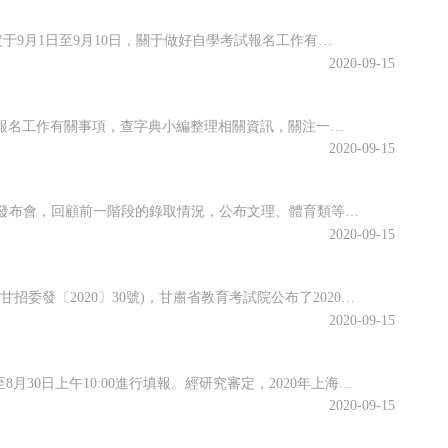
海南省2020年10月全國高等教育自學考試將于10月17、18日舉行，報名報考時間定于9月1日至9月10日，關于做好自學考試報名工作有關事項，查字典小編整理相關資訊，關注一下~關于我省2020年10月自學考試報名報考的公告2020年10月全國高等教育自學考試將于10月17、18日舉行，我省報名報考時...
2020-09-15
江蘇省2020年10月高等教育自學考試將于10月17日-18日舉行。關于做好自學考試報名工作有關事項，查字典小編整理相關資訊，關注一下~江蘇省2020年10月自學考試報名通告2020年10月自學考試將于10月17日-18日舉行。現就做好報名工作有關事項通告如下：一、報名時間新生注冊和課程報考同步進行...
2020-09-15
近日，江西省教育考試院召開江西省2020年普通高校招生錄取工作第四次資訊發布會，回顧前一階段的錄取情況，公布文理、體育類等第二批本科批次和藝術類普通批本科的投檔情況。查字典小編整理相關資訊，關注一下~江西省2020年普通高校招生第二批本科批次(含藝術類普通批本科)投檔情況發布8月25日上午，省教育考...
2020-09-15
根據《關于做好2020年甘肅省成人高校和成人中等專業學校招生工作的通知》(甘招委發〔2020〕30號)，甘肅省教育考試院公布了2020年成人高校招生考試報名時間，詳細成人高考網上報名工作安排通知，跟隨查字典小編一起關注一下~2020年甘肅省成人高校招生考試報名時間確定根據《關于做好2020年甘肅省成...
2020-09-15
根據高招錄取日程安排，本科普通批次第二次征求志愿將于8月29日上午10:00至8月30日上午10:00進行填報。經研究審定，2020年上海市普通高校招生本科普通批次第二次征求志愿降分控制線為385分。查字典小編整理相關資訊，關注一下~本科普通批次第二次征求志愿填報即將開始根據高招錄取日程安排，本科普...
2020-09-15