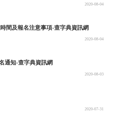
2020-08-04
考試時間及報名注意事項-查字典資訊網
2020-08-04
報名通知-查字典資訊網
2020-08-03
青年向著健康的方向發展，能夠使青年的思想、
2020-07-31
理就羨慕不已。
了社會各界的贊揚和老師同學的好評。這一切使