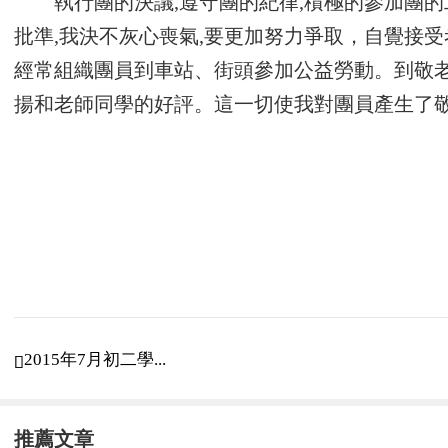
執行團的決議,遵守團的紀律,積極的參加團的
批準,我決不灰心喪氣,要更加努力爭取，自覺接
經常組織團員到車站、街頭參加公益勞動。到敬
揚和老師同學的好評。這一切使我對團員產生了
了共青團的性質和宗旨，我加入共青團的愿望更
廣大青年在實踐中學習共產主義的學校，是
毛澤東思想為行動指南，用建設有中國特色社會
文明的社會主義現代化國家，為最終實現共產主
中，造就了早日成為光榮的共青團員，我要更加
團組織的各項活動，自覺接受團組織的考驗
2015年7月初二學...

給的任務，處處起模范作用。自覺遵守國家的法
組織批評指正，讓我能不斷地進步。繼續創造條
推薦文章