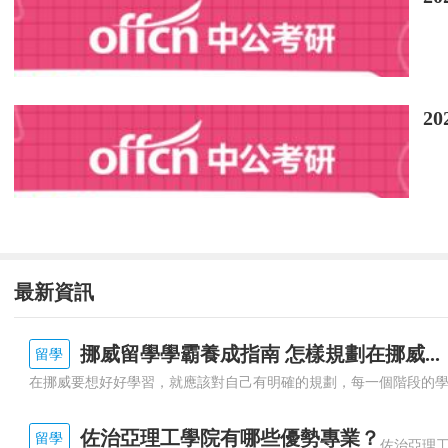
2
最新資訊
挪威留學學霸養成指南 怎樣規劃在挪威...
留學
佐治亞理工學院有哪些優勢專業？
留學