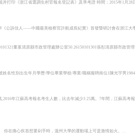
今天“雙十一”，小伙伴們是不是把購物車里的貨全買下來了？ 你在痛心疾首想要剁手時，溫州大學的運動場上可是激情如火。 大運會第二日撞上“雙十一”，運動員們沒去血拼而是頻破紀錄，必須點贊！趕緊看看他們的精彩吧。 破紀錄—— 男子十項全能鉛球-力量的迸發 △ 運動員比賽圖 11日上午，男子...