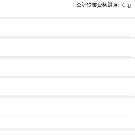
會計從業資格題庫:《...
