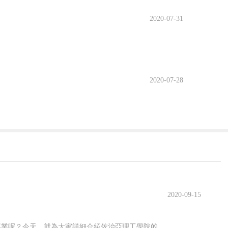
2020-07-31
2020-07-28
2020-09-15
佐治亞理工學院開設了許多專業，其中有很多都名類前茅。那么該學院有哪些優勢專業呢？今天，就為大家詳細介紹佐治亞理工學院的優勢專業，感興趣的小伙伴一起來看看吧！佐治亞理工學院優勢專業1.商學院優勢專業：生產管理專業佐治亞理工學院生產管理是為期兩年的碩士課程，將教學生如何運用可持續系統設計和持續改進等基本...