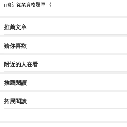
會計從業資格題庫:《...

推薦文章
猜你喜歡
附近的人在看
推薦閱讀
拓展閱讀