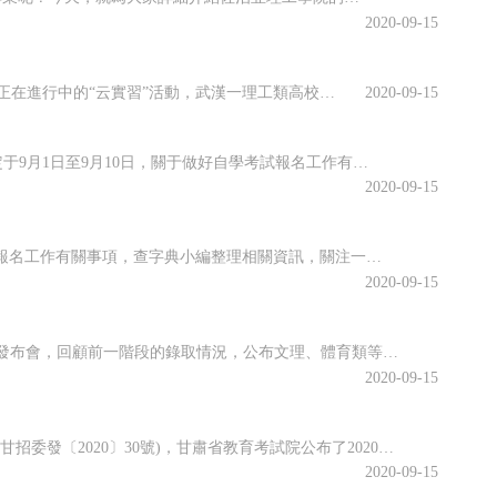
2020-09-15
虛擬仿真平臺上實訓、慕名已久的專家開啟在線指導、技術現場作業直播觀摩……說起正在進行中的“云實習”活動，武漢一理工類高校電力專業的張強有些興奮。“云實習”是指通過在線工作平臺虛擬工作環境，在工作流程、內容等方面和傳統實習工作保持一致性的實習形式。走出校園的大實習活動是大學教育的重要部分。然而，疫情打...
2020-09-15
海南省2020年10月全國高等教育自學考試將于10月17、18日舉行，報名報考時間定于9月1日至9月10日，關于做好自學考試報名工作有關事項，查字典小編整理相關資訊，關注一下~關于我省2020年10月自學考試報名報考的公告2020年10月全國高等教育自學考試將于10月17、18日舉行，我省報名報考時...
2020-09-15
江蘇省2020年10月高等教育自學考試將于10月17日-18日舉行。關于做好自學考試報名工作有關事項，查字典小編整理相關資訊，關注一下~江蘇省2020年10月自學考試報名通告2020年10月自學考試將于10月17日-18日舉行。現就做好報名工作有關事項通告如下：一、報名時間新生注冊和課程報考同步進行...
2020-09-15
近日，江西省教育考試院召開江西省2020年普通高校招生錄取工作第四次資訊發布會，回顧前一階段的錄取情況，公布文理、體育類等第二批本科批次和藝術類普通批本科的投檔情況。查字典小編整理相關資訊，關注一下~江西省2020年普通高校招生第二批本科批次(含藝術類普通批本科)投檔情況發布8月25日上午，省教育考...
2020-09-15
根據《關于做好2020年甘肅省成人高校和成人中等專業學校招生工作的通知》(甘招委發〔2020〕30號)，甘肅省教育考試院公布了2020年成人高校招生考試報名時間，詳細成人高考網上報名工作安排通知，跟隨查字典小編一起關注一下~2020年甘肅省成人高校招生考試報名時間確定根據《關于做好2020年甘肅省成...
2020-09-15