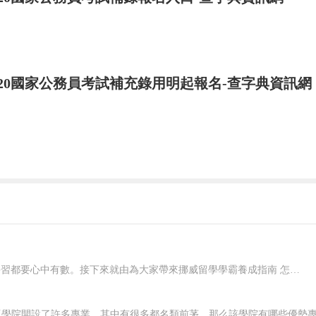
020國家公務員考試補充錄用明起報名-查字典資訊網
在挪威要想好好學習，就應該對自己有明確的規劃，每一個階段的學習都要心中有數。接下來就由為大家帶來挪威留學學霸養成指南 怎樣規劃在挪威的留學生活？一、了解階段雖然大家在申請的時候，就已經確認了自己要入讀的階段，但是大家對階段培養的目標和授課的模式，還是需要特別關注的，而且一定要有非常深入的了解，才可以...