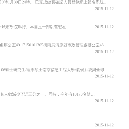
下載并打印《浙江省選調生村官報名登記表》及準考證 時間：2015年1月28日9時1月30日24時。 已完成繳費確認人員登錄網上報名系統，根據系統提示下載打印《浙江省選調生村官報名登記表》及準考證。2015浙江選調生村官考試準考證打印入口：http://wsbm.zjks.com/wsbm/xdscg...
2015-11-12
11日，長篇報告文學《公訴佳人——中國最美檢察官許航成長紀實》首發暨研討會在浙江大學城市學院舉行。本書是一部以奮戰在基層公訴一線的新時代女檢察官、杭州市西湖區檢察院公訴科科長許航成長軌跡為題材的文學作品。 許航畢業于浙大城市學院，進入西湖區檢察院后，在省市區各級檢察院的培養下，短短幾年時間就榮...
2015-11-12
150101321董堇清原縣市政管理處辦公室50.26150101301張彤清原縣市政管理處辦公室49.17150101305胡雨辰清原縣市政管理處辦公室48.98150101312李佳玉清原縣市政管理處辦公室48.69150101317潘婷婷清原縣市政管理處辦公室48.510150101233楊震...
2015-11-12
序號姓名性別出生年月學歷/學位畢業學校/專業/職稱擬聘崗位1陳光宇男1984.06碩士研究生/理學碩士南京信息工程大學/氣候系統與全球變化天氣預報預警2王 楠女1989.03碩士研究生/理學碩士南京信息工程大學/氣象學天氣預報預警3李 震男1989.02碩士研究生/工程碩士浙江大學/電子與通信工程雷...
2015-11-12
36.04萬,2016年江蘇高考報名考生人數，比去年減少3.25萬。7年間，江蘇高考報名人數減少了近三分之一。同時，今年有10178名隨遷子女將在蘇參加高考，相比2013年首批報名的347人，激增28倍。 考生數連續7年下降 昨天（11日），江蘇省教育考試院發布，截至目前，全省共有36.04...
2015-11-12
2015-11-12