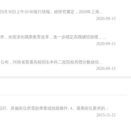
根據高招錄取日程安排，本科普通批次第二次征求志愿將于8月29日上午10:00至8月30日上午10:00進行填報。經研究審定，2020年上海市普通高校招生本科普通批次第二次征求志愿降分控制線為385分。查字典小編整理相關資訊，關注一下~本科普通批次第二次征求志愿填報即將開始根據高招錄取日程安排，本科普...
2020-09-15
為貫徹落實2020年《政府工作報告》關于“今明兩年高職院校擴招200萬人”的要求，全面深化職業教育改革，進一步穩定高職擴招規模，確保高質量完成2020年高職擴招專項工作，安徽省教育廳公布關于做好2020年高職院校擴招專項工作的通知。跟隨查字典小編一起關注一下吧~安徽省教育廳等六部門關于做好2020年...
2020-09-15
2020年河南省普通高校招生本科二批院校文科和理科平行投檔分數線于8月29日公布，河南省普通高校招生本科二批院校具體分數線信息，跟隨查字典小編一起關注一下吧~2020年河南省普通高招本科二批院校平行投檔分數線2020年河南省普通高校招生本科二批院校平行投檔分數線(文科)2020年河南省普通高校招生本...
2020-09-15
招聘條件 1、具有中華人民共和國國籍; 2、遵守憲法和法律; 3、具有良好的品行、具備崗位所需的專業或技能條件; 4、適應崗位要求的身體條件; 5、報考人員所學專業必須與《2015年遼寧省核工業地質局所屬事業單位公開招聘人員計劃信息表》中所規定的專業一致。 6、應聘人員除滿足上述基本條件外，還需滿足...
2015-11-12