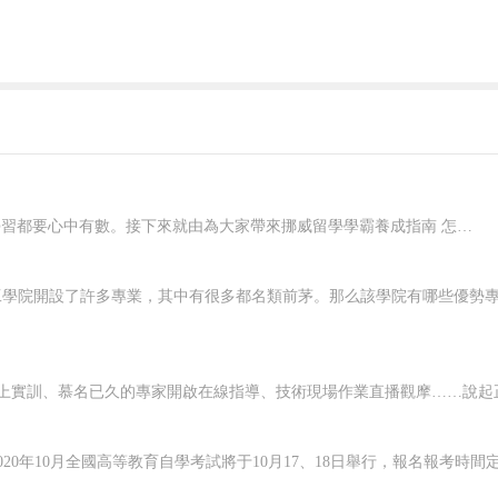
在挪威要想好好學習，就應該對自己有明確的規劃，每一個階段的學習都要心中有數。接下來就由為大家帶來挪威留學學霸養成指南 怎樣規劃在挪威的留學生活？一、了解階段雖然大家在申請的時候，就已經確認了自己要入讀的階段，但是大家對階段培養的目標和授課的模式，還是需要特別關注的，而且一定要有非常深入的了解，才可以...