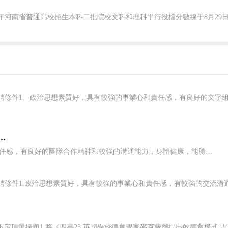
.
招聘條件1.遵紀守法，品德高尚，作風正派，具有較強的事業心和責任感，有良好的團隊合作精神和較強的溝通能力，身體健康，能勝任所聘崗位工作。2.年齡、戶籍：30周歲及以下(1983年9月1日以后出生)，戶籍在金華市范圍內的社會人員。3.學歷、專業：崗位一(2人)：具有大學本科及以上學歷,二周年以上工作經歷(時間計算至2013年9月1日止)。所學專業要求為環境工程、環境科學、應用化學、材料化學、化學工程