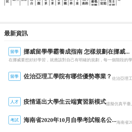
最新資訊
挪威留學學霸養成指南 怎樣規劃在挪威...
留學
佐治亞理工學院有哪些優勢專業？
留學
疫情逼出大學生云端實習新模式
人才
海南省2020年10月自學考試報名公...
考試