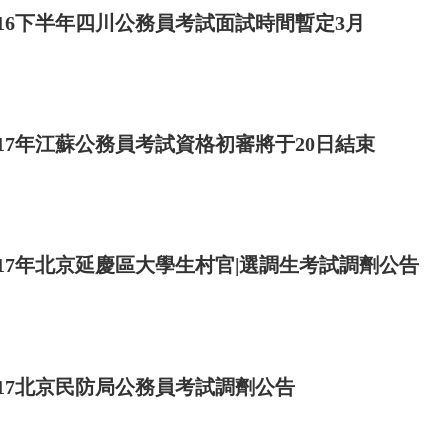
016下半年四川公務員考試面試時間暫定3月
017年江蘇公務員考試資格初審將于20日結束
017年北京延慶區大學生村官|選調生考試調劑公告
017北京民防局公務員考試調劑公告