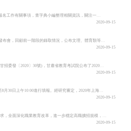
江蘇省2020年10月高等教育自學考試將于10月17日-18日舉行。關于做好自學考試報名工作有關事項，查字典小編整理相關資訊，關注一下~江蘇省2020年10月自學考試報名通告2020年10月自學考試將于10月17日-18日舉行。現就做好報名工作有關事項通告如下：一、報名時間新生注冊和課程報考同步進行...
2020-09-15
近日，江西省教育考試院召開江西省2020年普通高校招生錄取工作第四次資訊發布會，回顧前一階段的錄取情況，公布文理、體育類等第二批本科批次和藝術類普通批本科的投檔情況。查字典小編整理相關資訊，關注一下~江西省2020年普通高校招生第二批本科批次(含藝術類普通批本科)投檔情況發布8月25日上午，省教育考...
2020-09-15
根據《關于做好2020年甘肅省成人高校和成人中等專業學校招生工作的通知》(甘招委發〔2020〕30號)，甘肅省教育考試院公布了2020年成人高校招生考試報名時間，詳細成人高考網上報名工作安排通知，跟隨查字典小編一起關注一下~2020年甘肅省成人高校招生考試報名時間確定根據《關于做好2020年甘肅省成...
2020-09-15
根據高招錄取日程安排，本科普通批次第二次征求志愿將于8月29日上午10:00至8月30日上午10:00進行填報。經研究審定，2020年上海市普通高校招生本科普通批次第二次征求志愿降分控制線為385分。查字典小編整理相關資訊，關注一下~本科普通批次第二次征求志愿填報即將開始根據高招錄取日程安排，本科普...
2020-09-15
為貫徹落實2020年《政府工作報告》關于“今明兩年高職院校擴招200萬人”的要求，全面深化職業教育改革，進一步穩定高職擴招規模，確保高質量完成2020年高職擴招專項工作，安徽省教育廳公布關于做好2020年高職院校擴招專項工作的通知。跟隨查字典小編一起關注一下吧~安徽省教育廳等六部門關于做好2020年...
2020-09-15