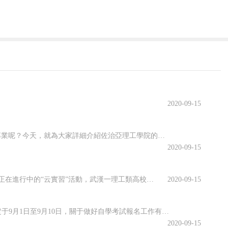
2020-09-15
佐治亞理工學院開設了許多專業，其中有很多都名類前茅。那么該學院有哪些優勢專業呢？今天，就為大家詳細介紹佐治亞理工學院的優勢專業，感興趣的小伙伴一起來看看吧！佐治亞理工學院優勢專業1.商學院優勢專業：生產管理專業佐治亞理工學院生產管理是為期兩年的碩士課程，將教學生如何運用可持續系統設計和持續改進等基本...
2020-09-15
虛擬仿真平臺上實訓、慕名已久的專家開啟在線指導、技術現場作業直播觀摩……說起正在進行中的“云實習”活動，武漢一理工類高校電力專業的張強有些興奮。“云實習”是指通過在線工作平臺虛擬工作環境，在工作流程、內容等方面和傳統實習工作保持一致性的實習形式。走出校園的大實習活動是大學教育的重要部分。然而，疫情打...
2020-09-15
海南省2020年10月全國高等教育自學考試將于10月17、18日舉行，報名報考時間定于9月1日至9月10日，關于做好自學考試報名工作有關事項，查字典小編整理相關資訊，關注一下~關于我省2020年10月自學考試報名報考的公告2020年10月全國高等教育自學考試將于10月17、18日舉行，我省報名報考時...
2020-09-15