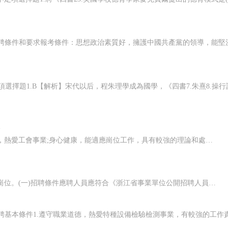
.
招聘條件1、遵紀守法，品行端正，具有良好的思想品德和職業道德，熱愛工會事業;身心健康，能適應崗位工作，具有較強的理論和處理問題能力。2、年齡、對象：35周歲及以下(1978年9月1日以后出生)，戶籍在金華市范圍內;參加金華市大學生“村官”項目服務滿二年(時間計算至2013年9月1日止)、歷年年度考核均為稱職及以上，且仍在服務崗位的人員。3、學歷、專業：具有大學本科及以上學歷
招聘崗位及條件本次公開招聘教育培訓管理與研究崗位2人，為管理崗位。(一)招聘條件應聘人員應符合《浙江省事業單位公開招聘人員暫行辦法學歷學位。全日制普通高校2013年應屆畢業生，應于2013年9月30日前取得報考崗位規定的學歷、學位證書(留學歸國人員取得教育部中國留學服務中心出具的境外學歷認證書)。在全日制普通高校脫產就讀的非2013年應屆畢業生不能以原已取得的學歷、學位證書報考。招聘程序與辦法(一