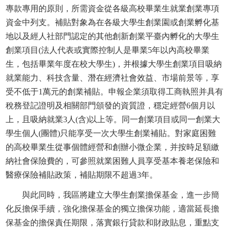
專款專用的原則，所需資金從各級高校畢業生就業創業專項
資金中列支。補貼對象為在各級大學生創業園或創業孵化基
地以及經人社部門認定的其他創新創業平臺內孵化的大學生
創業項目(法人代表或實際控制人是畢業5年以內高校畢業
生，包括畢業年度在校大學生)，并根據大學生創業項目吸納
就業能力、科技含量、潛在經濟社會效益、市場前景等，享
受不低于1萬元的創業補貼。申報企業須取得工商執照并具有
稅務登記證明及相關部門頒發的資質證，穩定經營6個月以
上，且吸納就業3人(含)以上等。同一創業項目或同一創業大
學生個人(團體)只能享受一次大學生創業補貼。對家庭困難
的高校畢業生從事個體經營和創辦小微企業，并按時足額繳
納社會保險費的，可參照就業困難人員享受基本養老保險和
醫療保險補貼政策，補貼期限不超過3年。
與此同時，我區將建立大學生創業擔保基金，進一步簡
化反擔保手續，強化擔保基金的獨立擔保功能，適當延長擔
保基金的擔保責任期限，落實銀行貸款和財政貼息，重點支