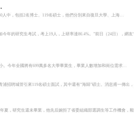
.
上海青浦區城管大隊今年計劃招收60人，通過筆試進入面試環節的180人中，包括2名博士、119名碩士，他們分別來自復旦大學、上海交通大學等高校，還有一名來自英國蘭卡斯特大學的“海歸”。為何看似辛苦又被嚴重“妖魔化”的城管工作如此吃香？有關負責人分析，除了興趣，主要原因還是城管有正式編制，又參照公務員待遇。(5月9日《東方早報》)感嘆編制誘惑太大了！嗵哩
一面是史上最難就業季，一面是院校“門檻”。網友“笨笨孩兒”壓力不小。今年全國將有699萬多名大學畢業生，畢業人數增加和崗位需求趨緊疊加，被稱為“史上最難就業季”，而一些用人單位設置的“門檻”，引發部分畢業生對就業前景的進一步擔憂。網友“笨笨孩兒”是2013屆長沙理工大學的碩士畢業