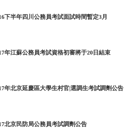
016下半年四川公務員考試面試時間暫定3月
017年江蘇公務員考試資格初審將于20日結束
017年北京延慶區大學生村官|選調生考試調劑公告
017北京民防局公務員考試調劑公告