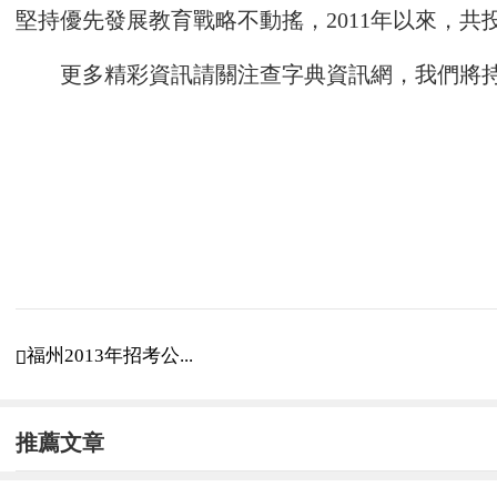
堅持優先發展教育戰略不動搖，2011年以來，共投
更多精彩資訊請關注
查字典資訊網
，我們將
福州2013年招考公...

推薦文章