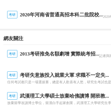
2020年河南省普通高招本科二批院校...
考研
網友關注
2013考研推免名額劇增 實際統考招...
考研
考研失意族投入就業大軍 求職不一定失...
考研
武漢理工大學碩士放棄哈佛讀博 開班教...
考研