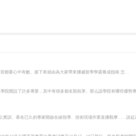
在挪威要想好好學習，就應該對自己有明確的規劃，每一個階段的學習都要心中有數。接下來就由為大家帶來挪威留學學霸養成指南 怎樣規劃在挪威的留學生活？一、了解階段雖然大家在申請的時候，就已經確認了自己要入讀的階段，但是大家對階段培養的目標和授課的模式，還是需要特別關注的，而且一定要有非常深入的了解，才可以...