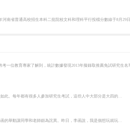
任何考試都只是一場選拔賽，總是有人歡喜有人愁，研究生考試也是如此。每年都有很多人參加研究生考試，這些人中大部分是大四的學生。很多大四的學生為了爭取更多的時間去復習，在實習的時候要么簡單對待，要么直接托熟人蓋章。隨著研究生考試的結束，一些不愿意接受調劑的或是分數不理想的考生就不得不轉而投入就業大軍中。剛剛經歷考研的失敗，又臨近畢業，很多人都會感到不安。剛從考研大軍中潰敗下來的小洪說：“考
放棄留學攻讀博士學位，留漢白手起家創業，武漢理工大學研究生李函的舉動讓同學和老師頗為詫異。昨日，李函說，我是個想玩就玩、想學習就學習的人，現在我的目標是當好“孩子王”。在武漢理工大學哈佛大學納米聯合重點實驗室，李函的研究領域是電容器納米材料，而李函的夢想是有一個自己的教育培訓機構。科研之余，李函喜歡和小孩子們待在一起，大學期間他不但自己聯系家長做起了家教，還是武漢一家知名培