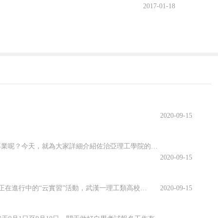
2017-01-18
2020-09-15
佐治亞理工學院開設了許多專業，其中有很多都名類前茅。那么該學院有哪些優勢專業呢？今天，就為大家詳細介紹佐治亞理工學院的優勢專業，感興趣的小伙伴一起來看看吧！佐治亞理工學院優勢專業1.商學院優勢專業：生產管理專業佐治亞理工學院生產管理是為期兩年的碩士課程，將教學生如何運用可持續系統設計和持續改進等基本...
2020-09-15
虛擬仿真平臺上實訓、慕名已久的專家開啟在線指導、技術現場作業直播觀摩……說起正在進行中的“云實習”活動，武漢一理工類高校電力專業的張強有些興奮。“云實習”是指通過在線工作平臺虛擬工作環境，在工作流程、內容等方面和傳統實習工作保持一致性的實習形式。走出校園的大實習活動是大學教育的重要部分。然而，疫情打...
2020-09-15