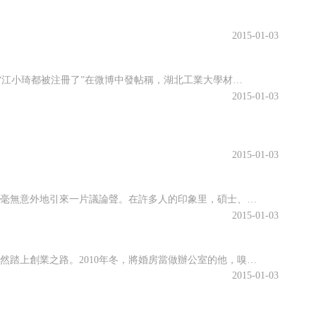
2015-01-03
“22人參加今年的研究生考試，考上19人，上研率達86.4%。”前日（24日），網友“江小琦都被注冊了”在微博中發帖稱，湖北工業大學材料學院09高分子1班考研大豐收，全班36人中有22人參加今年研究生考試，最終19人考研成功。記者昨日聯系到發帖網友江琦，她也是這個班級今年考研過關的學生之一，考取了武漢理工大學研究生。她說，考研復習的一年里，同學們都是
2015-01-03
2015-01-03
上海青浦招聘城管引來119名碩士面試，其中還有“海歸”碩士。消息甫一傳出，毫無意外地引來一片議論聲。在許多人的印象里，碩士、海歸，以及城管這三個關鍵詞之間，似乎很難真正聯系起來。眾多碩士想當城管，一如年復一年的“國考”熱，受過良好教育的年輕人圖的仍是穩定的工作。在目前的體制下，公務機構，抑或事業單位，一直備受青睞。年輕人的這種價值取向是否合理，可以探
2015-01-03
2009年夏，研究生還未畢業，他先后婉拒了省委組織部選調生等工作機會，毅然踏上創業之路。2010年冬，將婚房當做辦公室的他，嗅到網絡智能分析題庫商機，毅然北上。他叫劉曉，長沙麥都網絡科技有限公司的掌舵者。創業故事發現商機，10個月賺220萬2009年，劉曉讀研三，和身邊許多同學一樣，他也加入了公務員考試大軍。一次偶然經歷改變了劉曉的決定。鑒于公務員培訓市場資料陳舊、試題雷同等現狀，劉曉在備考之余，
2015-01-03