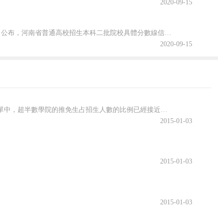
2020-09-15
2020年河南省普通高校招生本科二批院校文科和理科平行投檔分數線于8月29日公布，河南省普通高校招生本科二批院校具體分數線信息，跟隨查字典小編一起關注一下吧~2020年河南省普通高招本科二批院校平行投檔分數線2020年河南省普通高校招生本科二批院校平行投檔分數線(文科)2020年河南省普通高校招生本...
2020-09-15
記者與跨考一位教育專家了解到，統計數據發現2013年擬錄取推薦免試研究生名單中，超半數學院的推免生占招生人數的比例已經接近甚至超過50%，即近年來推免生錄用比例在不斷攀升，甚至隱隱有欲凌駕統考生數量之上的趨勢。相關報道：名校推免生比例逐年攀升據了解，自2010年起，清華、北大、人大及復旦四大名校就已經宣布到2011年該校推免生比例將持續提高。事實證明，2011年這四所高校的很多院系推免生比例就已經
2015-01-03
2015-01-03
2015-01-03