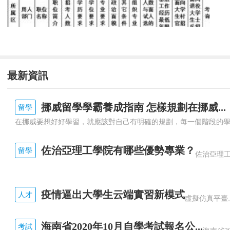
最新資訊
挪威留學學霸養成指南 怎樣規劃在挪威...
留學
佐治亞理工學院有哪些優勢專業？
留學
疫情逼出大學生云端實習新模式
人才
海南省2020年10月自學考試報名公...
考試