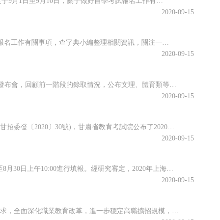
海南省2020年10月全國高等教育自學考試將于10月17、18日舉行，報名報考時間定于9月1日至9月10日，關于做好自學考試報名工作有關事項，查字典小編整理相關資訊，關注一下~關于我省2020年10月自學考試報名報考的公告2020年10月全國高等教育自學考試將于10月17、18日舉行，我省報名報考時...
2020-09-15
江蘇省2020年10月高等教育自學考試將于10月17日-18日舉行。關于做好自學考試報名工作有關事項，查字典小編整理相關資訊，關注一下~江蘇省2020年10月自學考試報名通告2020年10月自學考試將于10月17日-18日舉行。現就做好報名工作有關事項通告如下：一、報名時間新生注冊和課程報考同步進行...
2020-09-15
近日，江西省教育考試院召開江西省2020年普通高校招生錄取工作第四次資訊發布會，回顧前一階段的錄取情況，公布文理、體育類等第二批本科批次和藝術類普通批本科的投檔情況。查字典小編整理相關資訊，關注一下~江西省2020年普通高校招生第二批本科批次(含藝術類普通批本科)投檔情況發布8月25日上午，省教育考...
2020-09-15
根據《關于做好2020年甘肅省成人高校和成人中等專業學校招生工作的通知》(甘招委發〔2020〕30號)，甘肅省教育考試院公布了2020年成人高校招生考試報名時間，詳細成人高考網上報名工作安排通知，跟隨查字典小編一起關注一下~2020年甘肅省成人高校招生考試報名時間確定根據《關于做好2020年甘肅省成...
2020-09-15
根據高招錄取日程安排，本科普通批次第二次征求志愿將于8月29日上午10:00至8月30日上午10:00進行填報。經研究審定，2020年上海市普通高校招生本科普通批次第二次征求志愿降分控制線為385分。查字典小編整理相關資訊，關注一下~本科普通批次第二次征求志愿填報即將開始根據高招錄取日程安排，本科普...
2020-09-15
為貫徹落實2020年《政府工作報告》關于“今明兩年高職院校擴招200萬人”的要求，全面深化職業教育改革，進一步穩定高職擴招規模，確保高質量完成2020年高職擴招專項工作，安徽省教育廳公布關于做好2020年高職院校擴招專項工作的通知。跟隨查字典小編一起關注一下吧~安徽省教育廳等六部門關于做好2020年...