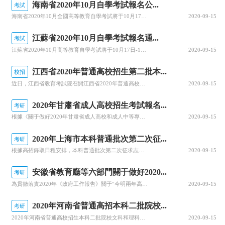
海南省2020年10月自學考試報名公...
考試
海南省2020年10月全國高等教育自學考試將于10月17、18日舉行，報名報考時間定于9月1日至9月10日，關于做好自學考試報名工作有關事項，查字典小編整理相關資訊，關注一下~關于我省2020年10月自學考試報名報考的公告2020年10月全國高等教育自學考試將于10月17、18日舉行，我省報名報考時...
2020-09-15
江蘇省2020年10月自學考試報名通...
考試
江蘇省2020年10月高等教育自學考試將于10月17日-18日舉行。關于做好自學考試報名工作有關事項，查字典小編整理相關資訊，關注一下~江蘇省2020年10月自學考試報名通告2020年10月自學考試將于10月17日-18日舉行。現就做好報名工作有關事項通告如下：一、報名時間新生注冊和課程報考同步進行...
2020-09-15
江西省2020年普通高校招生第二批本...
校招
近日，江西省教育考試院召開江西省2020年普通高校招生錄取工作第四次資訊發布會，回顧前一階段的錄取情況，公布文理、體育類等第二批本科批次和藝術類普通批本科的投檔情況。查字典小編整理相關資訊，關注一下~江西省2020年普通高校招生第二批本科批次(含藝術類普通批本科)投檔情況發布8月25日上午，省教育考...
2020-09-15
2020年甘肅省成人高校招生考試報名...
考研
根據《關于做好2020年甘肅省成人高校和成人中等專業學校招生工作的通知》(甘招委發〔2020〕30號)，甘肅省教育考試院公布了2020年成人高校招生考試報名時間，詳細成人高考網上報名工作安排通知，跟隨查字典小編一起關注一下~2020年甘肅省成人高校招生考試報名時間確定根據《關于做好2020年甘肅省成...
2020-09-15
2020年上海市本科普通批次第二次征...
考研
根據高招錄取日程安排，本科普通批次第二次征求志愿將于8月29日上午10:00至8月30日上午10:00進行填報。經研究審定，2020年上海市普通高校招生本科普通批次第二次征求志愿降分控制線為385分。查字典小編整理相關資訊，關注一下~本科普通批次第二次征求志愿填報即將開始根據高招錄取日程安排，本科普...
2020-09-15
安徽省教育廳等六部門關于做好2020...
考研
為貫徹落實2020年《政府工作報告》關于“今明兩年高職院校擴招200萬人”的要求，全面深化職業教育改革，進一步穩定高職擴招規模，確保高質量完成2020年高職擴招專項工作，安徽省教育廳公布關于做好2020年高職院校擴招專項工作的通知。跟隨查字典小編一起關注一下吧~安徽省教育廳等六部門關于做好2020年...
2020-09-15
2020年河南省普通高招本科二批院校...
考研
2020年河南省普通高校招生本科二批院校文科和理科平行投檔分數線于8月29日公布，河南省普通高校招生本科二批院校具體分數線信息，跟隨查字典小編一起關注一下吧~2020年河南省普通高招本科二批院校平行投檔分數線2020年河南省普通高校招生本科二批院校平行投檔分數線(文科)2020年河南省普通高校招生本...
2020-09-15