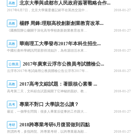
北京大學與成都市人民政府簽署戰略合作...
高教
2017年6月7日，北京大學黨委書記郝平在英杰交流中心會見到訪的四川省委常委、成都市委書記范銳平一行，雙方舉行北京大學與成都市人民政府戰略合作協議簽約儀式。簽約儀式由北京大學黨委常務副書記于鴻君主持。范銳平感謝北京大學長期以來對成都的大力支持。他表示，近年來四川省與成都市的經濟發展迎來了大跨越，政治...
2018-01-27
楊靜 周鋒:理順高校創新創業教育改革...
高教
《國務院辦公廳關于深化高等學校創新創業教育改革的實施意見》印發之后，各地各高校相繼出臺貫徹落實意見。全面推進和深入實施創新創業教育，成為當前高等教育領域的重要工作。在推動創新創業教育改革過程中，要處理好以下三個關系：深化創新創業教育改革中，要處理好創新與創業之間的關系。開展大學生創新創業教育，要堅守...
2018-01-27
華南理工大學發布2017年本科生招生...
高教
中國社會科學網訊問渠那得清如許，為有源頭活水來。一流大學的建設，離不開一流的本科生源，更離不開一流的人才培養。6月8日上午，在全國900多萬高三考生在考場上追逐夢想的同時，華南理工大學舉行了本科招生新聞發布會，第一時間向社會公布了2017年本科生招生計劃和培養方案。根據世界大學學術排名，華南理工大學...
2018-01-27
2017年廣東云浮市公務員考試體檢公...
公務員
云浮市2017年考試錄用公務員體檢公告云浮市2017年考試錄用公務員面試工作已經結束，考試總成績=筆試成績×60%+面試成績×40%(其中：面試前加考專業科目測試職位的考試總成績=筆試成績×50%+專業科目測試成績×30%+面試成績×20%)，總成績合格分數線為48分。按照有關規定，現將體檢安排及有...
2018-01-27
2017高考文綜試題：著眼核心素養 ...
高教
高考第二天，文科綜合試題揭開了它神秘的面紗。教育部考試中心高考命題專家及部分地理、思想政治、歷史一線教師在接受記者采訪時表示，今年高考文綜試題
2018-01-27
專業不對口 大學該怎么讀？
高考
最近，一個學生問我：很多人畢業后從事的工作跟大學所學的專業沒有任何關系，大學究竟該怎么上?專業學習還重要嗎?平心而論，大學只有4年時間，工作則是幾十年的事情，如果不是畢生堅持學術研究，一個人在社會上“摸爬滾打”都會遇到很多未知的可能和機會，有的人“一專到底”，有的人適時轉行，我們既不必夸大專業的絕對...
2018-01-27
2018跨專業考研6月復習做到四點
考研
所謂跨考，多指跨院、跨專業考研，以跨專業最為顯著。據統計，選擇跨校或跨專業考研的考生占總人數的60%，大部分名校研院的外校錄取人數超過了總人數的70%。如此之多的考生從二、三流院校奔向名校，這個過程中又穿插著或從經管跨到文學，或從理工跨到財經的諸多案例。機會與風險并存，選擇跨考也意味著要比考本校本專...
2018-01-27