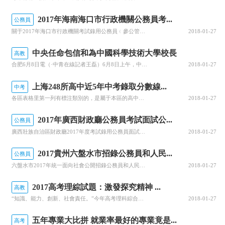
2017年海南海口市行政機關公務員考...
公務員
關于2017年海口市行政機關考試錄用公務員﹙參公管理工作人員﹚進入面試人選資格復審的通知2017年海南省考試錄用公務員﹙參公管理工作人員﹚筆試工作已結束，省人力資源和社會保障廳和省公務員局劃定報考海口市行政機關招錄單位的考生筆試綜合成績及筆試合格分數線，我局將對進入面試的人員進行資格復審。現將有關事...
2018-01-27
中央任命包信和為中國科學技術大學校長
高教
合肥6月8日電（·中青在線記者王磊）6月8日上午，中國科學技術大學舉行全校教授干部大會。中共中央組織部干部三局局長趙凡宣布了中共中央、國務院關于包信和同志擔任中國科學技術大學校長的決定。中國科學院院長白春禮，安徽省委副書記信長星，安徽省委常委、常務副省長、省委組織部部長鄧向陽出席會議。中國科大黨委書...
2018-01-27
上海248所高中近5年中考錄取分數線...
中考
各區表格里第一列有標注類別的，是屬于本區的高中，沒有標注的是外區在本區有1-15志愿招生名額的高中，除了民辦高中，有幾所特殊的高中在好幾個區也有1-15志愿招生的，比如五愛高中、曹楊中學等。
2018-01-27
2017年廣西財政廳公務員考試面試公...
公務員
廣西壯族自治區財政廳2017年度考試錄用公務員面試公告根據《廣西壯族自治區2017年度考試錄用公務員公告》的有關規定，現將廣西壯族自治區財政廳2017年考試錄用公務員面試有關事項公告如下：一、面試(一)面試人員名單根據自治區公務員主管部門劃定的2017年考試錄用公務員公共科目筆試合格分數線和規定比例...
2018-01-27
2017貴州六盤水市招錄公務員和人民...
公務員
六盤水市2017年統一面向社會公開招錄公務員和人民警察現場資格復審公告根據《貴州省2017年省、市、縣、鄉四級機關統一面向社會公開招錄公務員工作簡章》、《貴州省2017年法院、檢察院、公安(森林公安)、司法機關統一面向社會公開招錄人民警察工作簡章》(以下統稱《招錄簡章》)的有關規定，為做好六盤水市2...
2018-01-27
2017高考理綜試題：激發探究精神 ...
高教
“知識、能力、創新、社會責任。”今年高考理科綜合試題讓廣東省廣州市禺山高級中學生物正高級教師王聯新眼前一亮，他將其概括為上述4個關鍵詞。在他看來，今年理綜試題通過在理論聯系實際、探究性、現實問題等方面設計試題情境，考查學生獨立思考、分析問題和解決問題的能力以及創新能力。今年理綜試題有何新特色？如何兼...
2018-01-27
五年專業大比拼 就業率最好的專業竟是...
高考