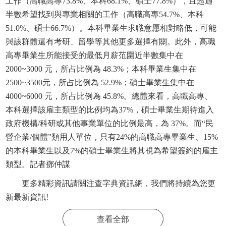
工作（高職高專73.8%、本科68.1%、碩士77.8%），且超過
半數希望找到與專業相關的工作（高職高專54.7%、本科
51.0%、碩士66.7%）。本科畢業生求職意愿相對略低，可能
與該群體還有考研、留學等其他更多選擇有關。此外，高職
高專畢業生所能接受的最低月薪范圍近半數集中在
2000~3000 元，所占比例為 48.3%；本科畢業生集中在
2500~3500元，所占比例為 52.9%；碩士畢業生集中在
4000~6000 元，所占比例為 45.8%。總體來看，高職高專、
本科選擇該雇主類型的比例均為37%，碩士畢業生期待進入
政府機構/科研或其他事業單位的比例最高，為 37%。而“民
營企業/個體”類用人單位，只有24%的高職高專畢業生、15%
的本科畢業生以及7%的碩士畢業生將其視為希望簽約的雇主
類型。記者鄧仲謀
更多精彩資訊請關注
查字典資訊網
，我們將持續為您更
新最新資訊!
查看全部