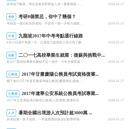
高考落下帷幕，考生及家長即將進入另一重要環節——志愿填報。哪些專業就業看好？哪些專業月收入更高？哪些專業就業幸福感更強？第三方研究機構麥可思發布了2012—2016屆大學畢業生的相關數據，從就業率、月收入、就業滿意度三個方面，看看近五年來大學專業在就業市場的變化。就業率：“軟件工程”華麗逆襲護理學四...
2018-01-27
考研8個禁忌，你中了幾個？
考研
考研是一個比較長的過程，不是你一朝一夕努力就能成就的，檢驗的是你這一長段時光中奮斗的結晶。這其中，你可能會遇到各種問題各種誘惑，下面小編就來分析分析，考研路上你可能會遇到的問題和你不能觸碰的禁忌。禁忌NO1：信息收集不及時錯過一些必要的信息，是導致考研失敗的一大原因。從備考初期的院校專業信息、專業目...
2018-01-27
九龍坡2017年中考考點通行線路
中考
6月12日是中考第一天，記者從九龍坡區公安分局了解到，在中考期間，九龍坡警方將在九龍坡區7大考點外安排流動警務車駐守，考生遇到突發情況可以撥打68158110、68159110求助。九龍坡7考點通行線路楊家坪中學：經石楊路—楊家坪環島—西郊路到達楊家坪中學考點;經楊九路—西子路—西郊路到達楊家坪中學...
2018-01-27
二〇一七高校畢業生就業：復蘇與挑戰中...
高教
距2017屆高校畢業生離校不足一個月，今年全國普通高校畢業生795萬人，新特征進一步顯現。一是供給呈現“一增一減”。總量壓力持續增加；但部分地區、部分行業吸納就業能力總體減弱。二是需求呈現“一降一升”。鋼鐵、煤炭、水泥、煤電、鋁業、船舶等行業需求下降；“互聯網+”、信息通訊、人工智能、健康養老等新興...
2018-01-27
2017年甘肅慶陽公務員考試資格復審...
公務員
關于進行2017年度甘肅省考錄公務員(慶陽考區)資格復審的通知2017年度甘肅省考試錄用公務員(慶陽考區)筆試成績已由慶陽市考錄辦在慶陽市委黨建網和市人社局網站公布。根據各個職位報考人員的筆試總成績從高分到低分的順序，按照省考錄辦核定的計劃錄用人數與面試人數比例，現就資格復審有關事項通知如下：一、資...
2018-01-27
2017年遼寧公安系統公務員考試專業...
公務員
2017年公安系統考試錄用公務員(人民警察)專業科目考試大綱為便于報考者
2018-01-27
暑期全國出境游人次預計超3000萬 ...
人才
高考結束、孩子放假，一年最重要的旅游狂歡季即將來臨，暑期游成了被提到最多的話題之一。各大OTA(在線旅行社)發布數據顯示，預計暑期全國出境游人次將突破3000萬，畢業生的旅行預算有所提高。超3000萬人出境游五成“高考生”首次出國攜程旅游發布的預測報告顯示，預計今年6月下旬到8月底，全國出境游人次將...
2018-01-27