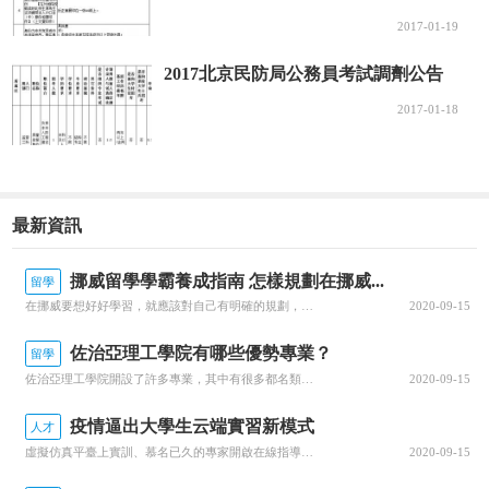
2017-01-19
2017北京民防局公務員考試調劑公告
2017-01-18
最新資訊
挪威留學學霸養成指南 怎樣規劃在挪威...
留學
在挪威要想好好學習，就應該對自己有明確的規劃，每一個階段的學習都要心中有數。接下來就由為大家帶來挪威留學學霸養成指南 怎樣規劃在挪威的留學生活？一、了解階段雖然大家在申請的時候，就已經確認了自己要入讀的階段，但是大家對階段培養的目標和授課的模式，還是需要特別關注的，而且一定要有非常深入的了解，才可以...
2020-09-15
佐治亞理工學院有哪些優勢專業？
留學
佐治亞理工學院開設了許多專業，其中有很多都名類前茅。那么該學院有哪些優勢專業呢？今天，就為大家詳細介紹佐治亞理工學院的優勢專業，感興趣的小伙伴一起來看看吧！佐治亞理工學院優勢專業1.商學院優勢專業：生產管理專業佐治亞理工學院生產管理是為期兩年的碩士課程，將教學生如何運用可持續系統設計和持續改進等基本...
2020-09-15
疫情逼出大學生云端實習新模式
人才
虛擬仿真平臺上實訓、慕名已久的專家開啟在線指導、技術現場作業直播觀摩……說起正在進行中的“云實習”活動，武漢一理工類高校電力專業的張強有些興奮。“云實習”是指通過在線工作平臺虛擬工作環境，在工作流程、內容等方面和傳統實習工作保持一致性的實習形式。走出校園的大實習活動是大學教育的重要部分。然而，疫情打...
2020-09-15