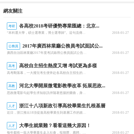
網友關注
各高校2018考研優勢專業匯總：北京...
考研
“本科選大學，碩士選專業，博士選導師”。這句流傳很多年的話，被考研人奉為箴言，也是多少有一定的道理的。各位18考研兒在選擇專業的時候一定要思慮周全，不要一失足成千古恨。下面整理全國各高校的考研優勢專業，方便大家快速查詢!各高校2018考研優勢專業匯總：北京地區院校清華大學工學老大，實力超群，名副其實...
2018-01-27
2017年廣西林業廳公務員考試面試公...
公務員
廣西自治區林業廳2017年度考試錄用公務員面試公告根據《廣西壯族自治區2017年度考試錄用公務員公告》的有關規定，現將自治區林業廳2017年考試錄用公務員面試有關事項公告如下：一、面試(一)面試人員名單根據自治區公務員主管部門劃定的2017年考試錄用公務員公共科目筆試合格分數線和規定比例，按照同一職...
2018-01-27
高校自主招生熱度又增 考試更為多樣
高考
高考剛落幕，一大撥兒考生便奔赴各高校自主招生的考場。自6月10日起，清華大學、北京大學、中國人民大學等90所重點院校的2017年高校自主招生考試正式開幕。自2003年我國啟動高校自主選拔錄取改革試點以來，具備自主招生資格的學校從最初的22所增加至90所，招生人數約占試點高校招生總數的5%。據了解，今...
2018-01-27
河北大學開展微電影教學改革 拓展思政...
高教
思政微電影勾起學生求知欲訊伴隨著悠揚的樂曲，身著禮服的大學生簇擁著自己的指導教師如明星般走過紅毯，在展牌上鄭重簽上自己的名字。日前，作為河北大學思政課實踐環節教育教學改革活動之一，“繁星獎”思政課微電影節頒獎典禮舉行，給校園帶來了歡樂。思政課如何對大學生更具親和力、吸引力，提高思政教育的針對性和有效...
2018-01-27
浙江十八項新政引導高校畢業生扎根基層
人才
近日，浙江推出18項促進高校畢業生到基層工作的政策舉措。新政規定，高校畢業生到浙江農村基層急需緊缺專業(行業)就業的，可給予安家補貼;到浙江省內加快發展地區縣及以下基層單位工作的高校畢業生，新錄用為公務員的，試用期工資按正式工資確定，考核合格后的級別工資高定一檔;招聘為事業單位正式工作人員的，可提前...
2018-01-27
大學生就業難？看看這幾大原因！
人才
每年都有一批大學畢業生走入社會，投簡歷、應聘、就業，但是有人說“畢業就等于失業”，由此可以看出現在就業難的問題的突出1、矛盾突出，供需突出調查實證研究證明，“就業難”不是供給大于需求，而是就業結構性矛盾突出造成的一種階段性社會現象：.一是高校專業設置與快速變化的市場需求錯位。二是人才結構失衡，供求矛...
2018-01-27