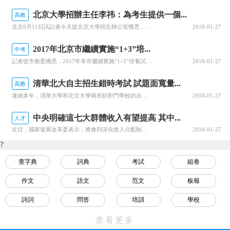
北京大學招辦主任李祎：為考生提供一個...
高教
北京6月11日訊記者今天從北京大學招生辦公室獲悉，包括自主招生、博雅人才培養計劃、筑夢計劃在內的北京大學2017年自主選拔項目測試11日至14日進行，北大針對浙江省“三位一體”綜合評價和上海市“博雅計劃”的招生測試同步啟動，近6000名通過今年北大各類自主選拔項目審核的學生參加測試。“北大力求為考生...
2018-01-27
2017年北京市繼續實施“1+3”培...
中考
記者從市教委獲悉，2017年本市繼續實施“1+3”培養試驗。學生在初二年級結束后即可進入試驗學校，連續完成初三及高中共4年學習。該項目是為促進義務教育優質均衡發展，促進小升初就近入學，推動教育公平，在初二年級結束后提前給予當年就近入學的學生一次升入優質高中的選擇機會，并探索高中人才培養方式而實施的。...
2018-01-27
清華北大自主招生錯時考試 試題面寬量...
高教
連續多年，清華大學和北京大學兩所斜對門學校的自主選拔測試時間總是“撞車”。今年則不同，清華各類自主選拔的筆試6月10日舉行，復試定于本月16日至18日，而北大的測試集中安排在6月11日至14日，兩校錯時測試，很多尖子生得以兼顧。兩校自招筆試題目不同，但都體現出知識覆蓋面寬、難度大、區分度高等特點。清...
2018-01-27
中央明確這七大群體收入有望提高 其中...
人才
近日，國家發展改革委表示，將會同深化收入分配制度改革部際聯席會議成員單位組織開展城鄉居民增收綜合配套政策試點，專項激勵計劃和收入監測試點，研究建立收入分配政策評估體系。試點工作如何開展，將對廣大勞動者產生哪些影響?實施七大群體激勵計劃，有你嗎?趕快看看!實施七大群體激勵計劃到2020年，城鄉居民人均...
2018-01-27
?
查字典
詞典
考試
組卷
作文
語文
范文
板報
詩詞
問答
培訓
學校
視頻
名言
教程
數學
查看更多