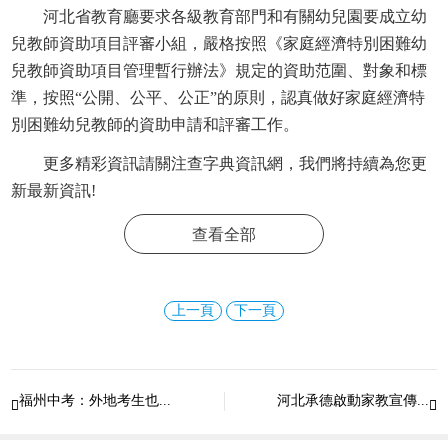
河北省教育廳要求各級教育部門和有關幼兒園要成立幼
兒教師資助項目評審小組，嚴格按照《家庭經濟特別困難幼
兒教師資助項目管理暫行辦法》規定的資助范圍、對象和標
準，按照“公開、公平、公正”的原則，認真做好家庭經濟特
別困難幼兒教師的資助申請和評審工作。
更多精彩資訊請關注
查字典資訊網
，我們將持續為您更
新最新資訊!
查看全部
上一頁
下一頁
福州中考：外地考生也...
河北承德啟動家教宣傳...

