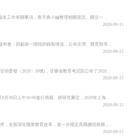
江蘇省2020年10月高等教育自學考試將于10月17日-18日舉行。關于做好自學考試報名工作有關事項，查字典小編整理相關資訊，關注一下~江蘇省2020年10月自學考試報名通告2020年10月自學考試將于10月17日-18日舉行。現就做好報名工作有關事項通告如下：一、報名時間新生注冊和課程報考同步進行...
2020-09-15
近日，江西省教育考試院召開江西省2020年普通高校招生錄取工作第四次資訊發布會，回顧前一階段的錄取情況，公布文理、體育類等第二批本科批次和藝術類普通批本科的投檔情況。查字典小編整理相關資訊，關注一下~江西省2020年普通高校招生第二批本科批次(含藝術類普通批本科)投檔情況發布8月25日上午，省教育考...
2020-09-15
根據《關于做好2020年甘肅省成人高校和成人中等專業學校招生工作的通知》(甘招委發〔2020〕30號)，甘肅省教育考試院公布了2020年成人高校招生考試報名時間，詳細成人高考網上報名工作安排通知，跟隨查字典小編一起關注一下~2020年甘肅省成人高校招生考試報名時間確定根據《關于做好2020年甘肅省成...
2020-09-15
根據高招錄取日程安排，本科普通批次第二次征求志愿將于8月29日上午10:00至8月30日上午10:00進行填報。經研究審定，2020年上海市普通高校招生本科普通批次第二次征求志愿降分控制線為385分。查字典小編整理相關資訊，關注一下~本科普通批次第二次征求志愿填報即將開始根據高招錄取日程安排，本科普...
2020-09-15
為貫徹落實2020年《政府工作報告》關于“今明兩年高職院校擴招200萬人”的要求，全面深化職業教育改革，進一步穩定高職擴招規模，確保高質量完成2020年高職擴招專項工作，安徽省教育廳公布關于做好2020年高職院校擴招專項工作的通知。跟隨查字典小編一起關注一下吧~安徽省教育廳等六部門關于做好2020年...
2020-09-15