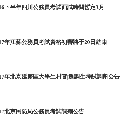
016下半年四川公務員考試面試時間暫定3月
017年江蘇公務員考試資格初審將于20日結束
017年北京延慶區大學生村官|選調生考試調劑公告
017北京民防局公務員考試調劑公告