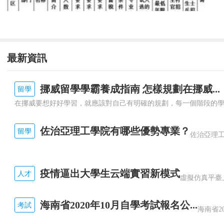
最新資訊
挪威留學學霸養成指南 怎樣規劃在挪威...
留學
佐治亞理工學院有哪些優勢專業？
留學
疫情逼出大學生云端實習新模式
人才
海南省2020年10月自學考試報名公...
考試