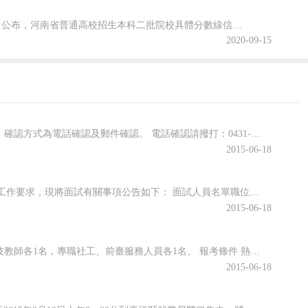
2020年河南省普通高校招生本科二批院校文科和理科平行投檔分數線于8月29日公布，河南省普通高校招生本科二批院校具體分數線信息，跟隨查字典小編一起關注一下吧~2020年河南省普通高招本科二批院校平行投檔分數線2020年河南省普通高校招生本科二批院校平行投檔分數線(文科)2020年河南省普通高校招生本...
2020-09-15
面試確認 請進入面試名單的考生于2015年2月10日12時前確認是否參加面試。確認方式為電話確認及郵件確認。 電話確認請撥打：0431-85575113、0431-85575006。 郵件確認：發送郵件至1078131661@，郵件內容需包括：標題格式為:“姓名+準考證號+確認參加面試”;內容包括:...
2015-06-18
根據中組部、人力資源社會保障部、國家公務員局2015年度考試錄用公務員工作要求，現將面試有關事項公告如下： 面試人員名單職位 職位代碼 準考證號 考生姓名 面試最低分數線直屬機關黨委主任科員以下 0601478001 478270040219 劉 輝 129.1478236072012 熊小璇478...
2015-06-18
招聘崗位及人數 本次共招聘工作人員共5名。其中書畫教師、文學教師、科技教師各1名，專職社工、前臺服務人員各1名。 報考條件 熱愛祖國，遵紀守法，品行端正。熱愛校外教育事業，熱愛青少年兒童，具有童心童趣，善于和孩子、家長溝通，責任心強，有創新意識，普通話流利，口齒清晰。簡章發布地址：公務員考試信息網（...
2015-06-18