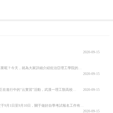
2020-09-15
佐治亞理工學院開設了許多專業，其中有很多都名類前茅。那么該學院有哪些優勢專業呢？今天，就為大家詳細介紹佐治亞理工學院的優勢專業，感興趣的小伙伴一起來看看吧！佐治亞理工學院優勢專業1.商學院優勢專業：生產管理專業佐治亞理工學院生產管理是為期兩年的碩士課程，將教學生如何運用可持續系統設計和持續改進等基本...
2020-09-15
虛擬仿真平臺上實訓、慕名已久的專家開啟在線指導、技術現場作業直播觀摩……說起正在進行中的“云實習”活動，武漢一理工類高校電力專業的張強有些興奮。“云實習”是指通過在線工作平臺虛擬工作環境，在工作流程、內容等方面和傳統實習工作保持一致性的實習形式。走出校園的大實習活動是大學教育的重要部分。然而，疫情打...
2020-09-15
海南省2020年10月全國高等教育自學考試將于10月17、18日舉行，報名報考時間定于9月1日至9月10日，關于做好自學考試報名工作有關事項，查字典小編整理相關資訊，關注一下~關于我省2020年10月自學考試報名報考的公告2020年10月全國高等教育自學考試將于10月17、18日舉行，我省報名報考時...
2020-09-15