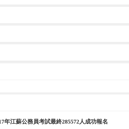
行抗震加固改造，學生主要在玄武高級中學過渡。2
女生。
一、高一各招一個女子班。去年開始，人民中學的49
做準備。
裝修，明年9月開學，學生就能回到全新的校園。”
持續為您更新最新資訊!
017年江蘇公務員考試最終285572人成功報名