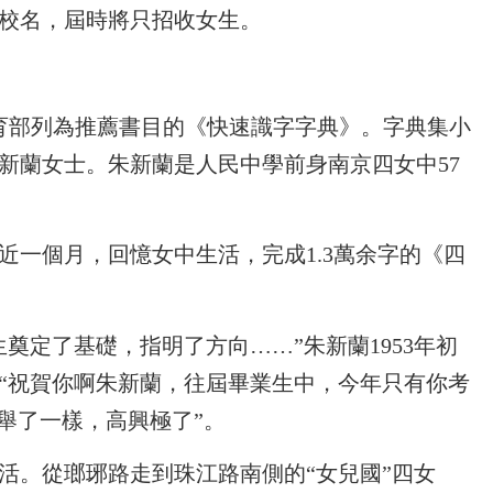
的校名，屆時將只招收女生。
育部列為推薦書目的《快速識字字典》。字典集小
新蘭女士。朱新蘭是人民中學前身南京四女中57
一個月，回憶女中生活，完成1.3萬余字的《四
生奠定了基礎，指明了方向……”朱新蘭1953年初
“祝賀你啊朱新蘭，往屆畢業生中，今年只有你考
舉了一樣，高興極了”。
活。從瑯琊路走到珠江路南側的“女兒國”四女