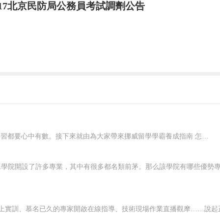
017北京民防局公務員考試調劑公告
在挪威要想好好學習，就應該對自己有明確的規劃，每一個階段的學習都要心中有數。接下來就由為大家帶來挪威留學學霸養成指南 怎樣規劃在挪威的留學生活？一、了解階段雖然大家在申請的時候，就已經確認了自己要入讀的階段，但是大家對階段培養的目標和授課的模式，還是需要特別關注的，而且一定要有非常深入的了解，才可以...