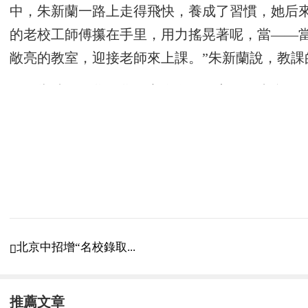
中，朱新蘭一路上走得飛快，養成了習慣，她后
的老校工師傅攥在手里，用力搖晃著呢，當——
敞亮的教室，迎接老師來上課。”朱新蘭說，教課
當時，同學們學習之余有各種主題的班會，
告。
1957年，朱新蘭參加高考，班主任張利杰
和大學的教師。
2015年恢復女中征集故事和老物件
南京人民中學是南京最古老的完全中學，始建于
北京中招增“名校錄取...

學部并入南京金陵女子大學，1927年首次由國人
上海與其他學校合并為“聯合學校”，1942年又稱
推薦文章
改名為南京市人民中學，同時變女校為男女生兼