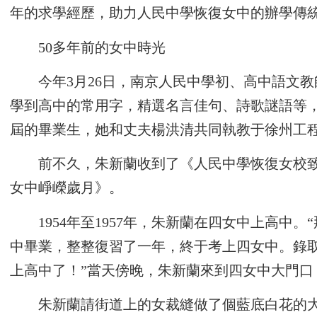
年的求學經歷，助力人民中學恢復女中的辦學傳統
50多年前的女中時光
今年3月26日，南京人民中學初、高中語文
學到高中的常用字，精選名言佳句、詩歌謎語等，
屆的畢業生，她和丈夫楊洪清共同執教于徐州工
前不久，朱新蘭收到了《人民中學恢復女校致
女中崢嶸歲月》。
1954年至1957年，朱新蘭在四女中上高
中畢業，整整復習了一年，終于考上四女中。錄
上高中了！”當天傍晚，朱新蘭來到四女中大門口
朱新蘭請街道上的女裁縫做了個藍底白花的大