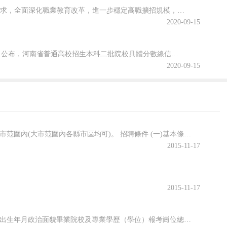
為貫徹落實2020年《政府工作報告》關于“今明兩年高職院校擴招200萬人”的要求，全面深化職業教育改革，進一步穩定高職擴招規模，確保高質量完成2020年高職擴招專項工作，安徽省教育廳公布關于做好2020年高職院校擴招專項工作的通知。跟隨查字典小編一起關注一下吧~安徽省教育廳等六部門關于做好2020年...
2020-09-15
2020年河南省普通高校招生本科二批院校文科和理科平行投檔分數線于8月29日公布，河南省普通高校招生本科二批院校具體分數線信息，跟隨查字典小編一起關注一下吧~2020年河南省普通高招本科二批院校平行投檔分數線2020年河南省普通高校招生本科二批院校平行投檔分數線(文科)2020年河南省普通高校招生本...
2020-09-15
招聘范圍、對象 2016年全日制應屆本科和碩士研究生畢業生，生源地為嘉興市范圍內(大市范圍內各縣市區均可)。 招聘條件 (一)基本條件 1.熱愛教育事業，對學生有愛心; 2.遵紀守法、有良好的職業道德與責任心; 3.身體健康，具有良好的心理素養。 (二)資格條件 1.2016年全日制應屆本科和碩士研...
2015-11-17
2015-11-17
河南省經濟管理學校 公開招聘教師擬聘用人員名冊表序號報考院校姓名性別出生年月政治面貌畢業院校及專業學歷（學位）報考崗位總成績名次聘用崗位畢業院校專業1河南省經濟管理學校張宏劍男1990.6團員南陽師范學院通信工程本科計算機76.761同報考崗位2河南省經濟管理學校朱佳妮女1992.10團員安陽師范學...