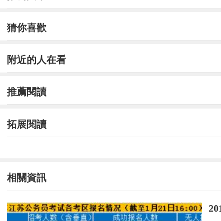
目前人民中學位于南京中山路的校舍，正在進
猜你喜歡
式恢復南京市匯文女子中學校名，屆時將只招收
附近的人在看
從2012年開始，學校進行女子班試點，初
的女性教育學專業研究生課程進修，為恢復女校
推薦閱讀
“預計今年底校園改造主體完工，明年上半年
中時的故事和老物件。
拓展閱讀
更多精彩資訊請關注
查字典資訊網
，我們將
相關資訊
2