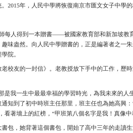
。2015年，人民中學將恢復南京市匯文女子中學
教師每人得到一本贈書——被國家教育部和新加坡教
趣味盎然。向人民中學贈書的，正是編著者之一朱
程學院。
老校友的一封信》。老教授放下手中的工作，歷時近
中。“那是我一生中最最幸福的學習時光，為我未來的人
取通知到了初中時班主任那里，班主任也為她高興：
，看著墻上的紅榜，“甲班第八個名字是我！真像中
書包，她背著這個書包，開始了高中三年的走讀生