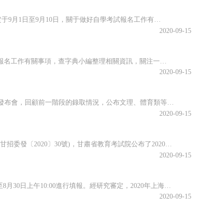
海南省2020年10月全國高等教育自學考試將于10月17、18日舉行，報名報考時間定于9月1日至9月10日，關于做好自學考試報名工作有關事項，查字典小編整理相關資訊，關注一下~關于我省2020年10月自學考試報名報考的公告2020年10月全國高等教育自學考試將于10月17、18日舉行，我省報名報考時...
2020-09-15
江蘇省2020年10月高等教育自學考試將于10月17日-18日舉行。關于做好自學考試報名工作有關事項，查字典小編整理相關資訊，關注一下~江蘇省2020年10月自學考試報名通告2020年10月自學考試將于10月17日-18日舉行。現就做好報名工作有關事項通告如下：一、報名時間新生注冊和課程報考同步進行...
2020-09-15
近日，江西省教育考試院召開江西省2020年普通高校招生錄取工作第四次資訊發布會，回顧前一階段的錄取情況，公布文理、體育類等第二批本科批次和藝術類普通批本科的投檔情況。查字典小編整理相關資訊，關注一下~江西省2020年普通高校招生第二批本科批次(含藝術類普通批本科)投檔情況發布8月25日上午，省教育考...
2020-09-15
根據《關于做好2020年甘肅省成人高校和成人中等專業學校招生工作的通知》(甘招委發〔2020〕30號)，甘肅省教育考試院公布了2020年成人高校招生考試報名時間，詳細成人高考網上報名工作安排通知，跟隨查字典小編一起關注一下~2020年甘肅省成人高校招生考試報名時間確定根據《關于做好2020年甘肅省成...
2020-09-15
根據高招錄取日程安排，本科普通批次第二次征求志愿將于8月29日上午10:00至8月30日上午10:00進行填報。經研究審定，2020年上海市普通高校招生本科普通批次第二次征求志愿降分控制線為385分。查字典小編整理相關資訊，關注一下~本科普通批次第二次征求志愿填報即將開始根據高招錄取日程安排，本科普...
2020-09-15