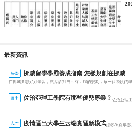
2
最新資訊
挪威留學學霸養成指南 怎樣規劃在挪威...
留學
佐治亞理工學院有哪些優勢專業？
留學
疫情逼出大學生云端實習新模式
人才