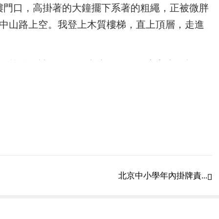
樓門口，高掛著的大鐘擺下系著的粗繩，正被微胖
中山路上空。我登上木質樓梯，直上頂層，走進
學校曾邀請一位在天文臺工作的女專家來做報
她進了蘇北師專歷史科學習，后來當過小學、中學
匯文女子中學，并增設師范科大學部，1915年大
北京中小學年內掛牌責...

具備一定規模的女子完全中學，1937年學校遷往
52年10月更名為南京市第四女子中學，1968年