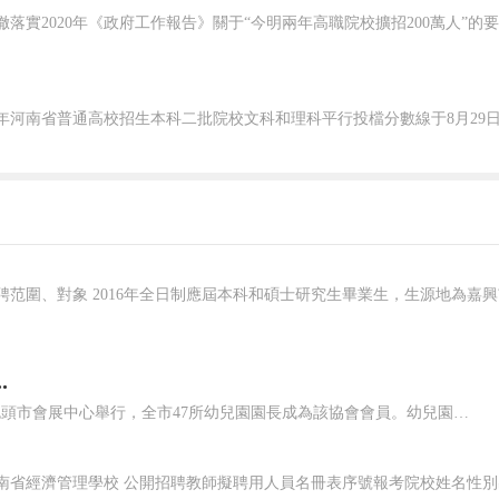
.
領導和全體會員合影10月28日，包頭市幼兒園園長協會成立儀式在包頭市會展中心舉行，全市47所幼兒園園長成為該協會會員。幼兒園園長是幼兒園的領路人、幼教事業的主力軍，是園所的決策者、管理者。伴隨著包頭市幼兒教育事業的發展，園長們不斷學習、超越自我，肩負著強烈的社會責任和使命。關心園長們的專業成長和生活...