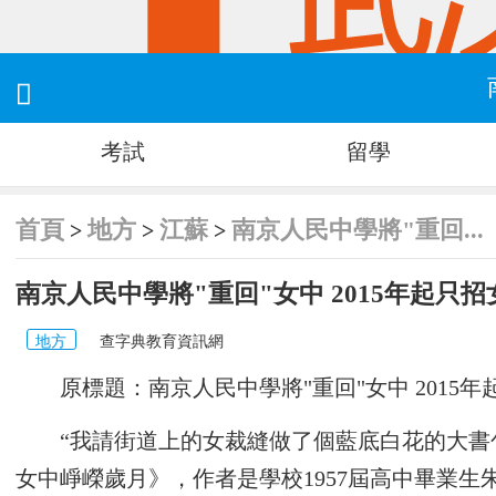

考試
留學
首頁
地方
江蘇
南京人民中學將"重回...
>
>
>
南京人民中學將"重回"女中 2015年起只招
地方
查字典教育資訊網
原標題：南京人民中學將"重回"女中 2015
“我請街道上的女裁縫做了個藍底白花的大書
女中崢嶸歲月》，作者是學校1957屆高中畢業生