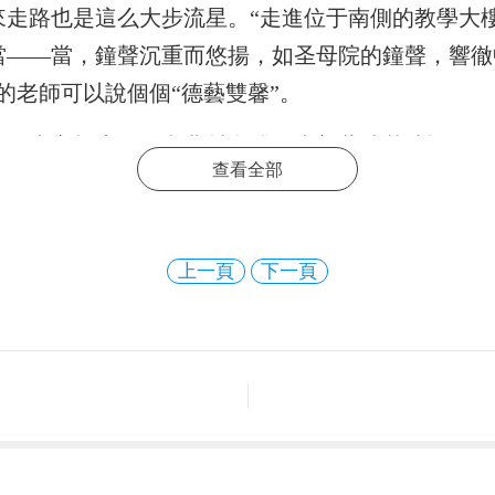
來走路也是這么大步流星。“走進位于南側的教學大
當——當，鐘聲沉重而悠揚，如圣母院的鐘聲，響徹
的老師可以說個個“德藝雙馨”。
還有專家報告活動和農村實踐。朱新蘭清楚地記得，
查看全部
建議她報師范，以后一面工作，一面進修。就這樣，
上一頁
下一頁
1887年，當時稱沙小姐學堂。1902年學校命名為
擔任校長，1930年地方教育部門正式批準立案，成為
為“同倫女子中學”，抗戰勝利后恢復匯文女中校名。19
收。