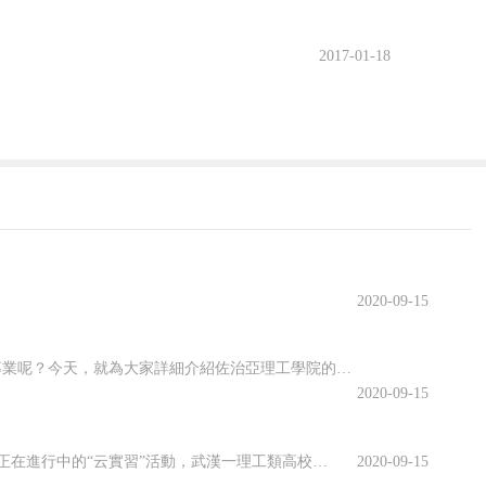
2017-01-18
2020-09-15
佐治亞理工學院開設了許多專業，其中有很多都名類前茅。那么該學院有哪些優勢專業呢？今天，就為大家詳細介紹佐治亞理工學院的優勢專業，感興趣的小伙伴一起來看看吧！佐治亞理工學院優勢專業1.商學院優勢專業：生產管理專業佐治亞理工學院生產管理是為期兩年的碩士課程，將教學生如何運用可持續系統設計和持續改進等基本...
2020-09-15
虛擬仿真平臺上實訓、慕名已久的專家開啟在線指導、技術現場作業直播觀摩……說起正在進行中的“云實習”活動，武漢一理工類高校電力專業的張強有些興奮。“云實習”是指通過在線工作平臺虛擬工作環境，在工作流程、內容等方面和傳統實習工作保持一致性的實習形式。走出校園的大實習活動是大學教育的重要部分。然而，疫情打...
2020-09-15