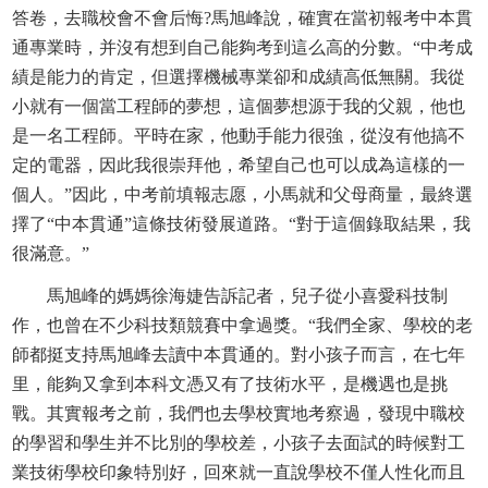
答卷，去職校會不會后悔?馬旭峰說，確實在當初報考中本貫
通專業時，并沒有想到自己能夠考到這么高的分數。“中考成
績是能力的肯定，但選擇機械專業卻和成績高低無關。我從
小就有一個當工程師的夢想，這個夢想源于我的父親，他也
是一名工程師。平時在家，他動手能力很強，從沒有他搞不
定的電器，因此我很崇拜他，希望自己也可以成為這樣的一
個人。”因此，中考前填報志愿，小馬就和父母商量，最終選
擇了“中本貫通”這條技術發展道路。“對于這個錄取結果，我
很滿意。”
馬旭峰的媽媽徐海婕告訴記者，兒子從小喜愛科技制
作，也曾在不少科技類競賽中拿過獎。“我們全家、學校的老
師都挺支持馬旭峰去讀中本貫通的。對小孩子而言，在七年
里，能夠又拿到本科文憑又有了技術水平，是機遇也是挑
戰。其實報考之前，我們也去學校實地考察過，發現中職校
的學習和學生并不比別的學校差，小孩子去面試的時候對工
業技術學校印象特別好，回來就一直說學校不僅人性化而且