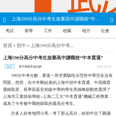
上海590分高分中考生放棄高中讀職校“中本貫通”


考試
留學
工作
校園
地方
社會
首頁
初中
上海590分高分中考...
>
>
上海590分高分中考生放棄高中讀職校“中本貫通”
初中
查字典教育資訊網
2016-10-26
590分中考分數，要進一所市實驗性示范性中學完全沒有
問題，然而，在今年剛結束的上海中招中本貫通、中高職貫
通錄取里，長寧區延安初級中學的學生馬旭峰卻毅然選擇了
上海市工業技術學校--上海二工大“中本貫通”機械工程專業，
成為了今年被中職校錄取的最高分考生。
許多人好奇地問小馬：考了那么高分，給初中交了圓滿