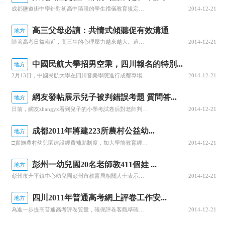
成都鹽道街中學針對初高中階段的學生禮儀教育規定，初高中的學生異性交往設定文明交往的距離。異性同學的交往距離一般為0.8米~1米，低于50厘米算親密交往。對異性之間在公共場所交往距離低于50厘米的，老師會對學生提出批評，情節嚴重的還要處分。（1月24日中國廣播網）刺猬和豪豬都是渾身長刺的動物，它們同類
2014-12-21
高三父母必讀：共情式傾聽促有效溝通
地方
隨著高考日益臨近，高三生的心理壓力越來越大。這時候特別需要父母跟孩子進行有效地溝通和交流，幫助孩子緩解壓力。如何才能做到與孩子有效溝通呢？有關老師建議，高三家長應學會共情式傾聽。高三生陳曉(化名)最近總是悶悶不樂。前兩天，媽媽發現，陳曉一直坐在自己的房間發呆不語。媽媽擔心女兒，就問她是不是在學校有什
2014-12-21
中國民航大學招男空乘，四川報名的特別...
地方
2月13日，中國民航大學在四川音樂學院進行成都專場面試。記者在現場了解到，今年的考生有400余人，人數和往年800多考生相比大幅度減少。“近年來我國每年都會在國際、干線和支線上增加航班，可如今報名學習空乘的學生卻減少許多。”中國民航大學負責招生的王林說，就今年招生情況看，全國的考生數量都有減少。考生
2014-12-21
網友發帖展示兒子被判錯誤考題 質問答...
地方
日前，網友zhangyx看到兒子的小學考試卷后對老師判錯的很多題表示強烈不解，并且一怒之下上網發帖質問：為什么小學語文會有那么的“標準”，就連題目要求“寫你最喜歡的一句話”都是固定答案！該帖出來后很快被置頂，也引發了網上關于考試“標準答案”是否科學的大討論。【題目重現】1“一個春天的夜晚，一個久別家
2014-12-21
成都2011年將建223所農村公益幼...
地方
□實施農村幼兒園建設經費補助制度，加大學前教育經費投入□計劃到2012年底，成都市、區(市)縣分級完成一輪對所有幼兒園教師的免費專業培訓記者從成都市教育局獲悉，為了破解“入園難、入園貴”特別是農村娃入園難題，成都將加大公益性幼兒園建設力度，今年將完成全市223所農村鄉鎮（街道）公益性標準化中心幼兒園
2014-12-21
彭州一幼兒園20名老師教411個娃 ...
地方
彭州市升平鎮中心幼兒園彭州市教育局相關人士表示，彭州還將改建新建3所幼兒園，至少還需60名專業幼兒園老師，但無奈在省內外都難以招到人目前，彭州市新建31所中心幼兒園，還將改建新建3所幼兒園，招收1050名幼兒。然而，為了給這些幼兒園補充專業的幼教隊伍，彭州市教育局去年前往省內外招聘時卻屢屢碰壁招不到
2014-12-21
四川2011年普通高考網上評卷工作安...
地方
為進一步提高普通高考評卷質量，確保評卷客觀準確、公平公正，實現招生考試評卷的標準化、規范化、科學化和現代化，省招考委、省教育廳決定，從2011年起我省將在全國普通高等學校招生統一考試中實施網上評卷。這是今年我省高校招生考試的一項重大改革。網上評卷是將多年來人工評卷積累起來的豐富經驗與現代高新技術相結
2014-12-21