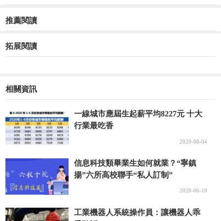
新最新資訊!
推薦閱讀
拓展閱讀
相關資訊
一線城市應屆生起薪平均8227元 十大
行業最吃香
2020-08-04
信息科技類畢業生如何就業？“寧鎮
揚”六所高校聯手“私人訂制”
2020-06-10
工業機器人系統操作員：讓機器人乖