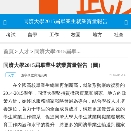
同濟大學2015屆畢業生就業質量報告


考試
留學
工作
校園
地方
社會
首頁
人才
同濟大學2015屆畢...
>
>
同濟大學2015屆畢業生就業質量報告（圖）
人才
查字典教育資訊網
2016-01-14
在全國高校畢業生總量再創新高，就業形勢嚴峻復雜的
2014-2015學年，同濟大學堅持貫徹落實黨和國家、地方的政
策方針，始終以服務國家戰略發展為導向，結合學校人才培
養定位，著力于學生的全面成長成才，構建更加優質高效的
學生就業工作體系，促進同濟大學大學生就業與職業發展教
育工作內涵和水平的提升，將更多的同濟畢業生輸送到國家