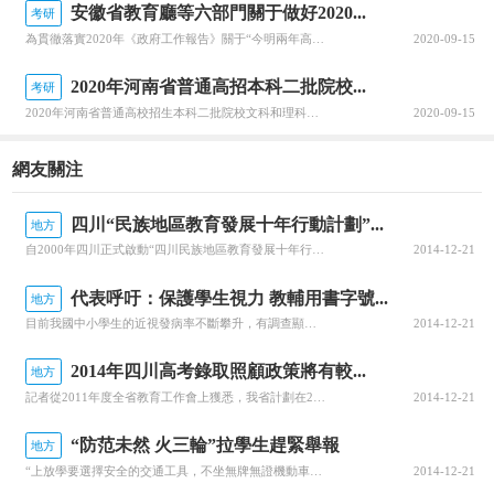
安徽省教育廳等六部門關于做好2020...
考研
為貫徹落實2020年《政府工作報告》關于“今明兩年高職院校擴招200萬人”的要求，全面深化職業教育改革，進一步穩定高職擴招規模，確保高質量完成2020年高職擴招專項工作，安徽省教育廳公布關于做好2020年高職院校擴招專項工作的通知。跟隨查字典小編一起關注一下吧~安徽省教育廳等六部門關于做好2020年...
2020-09-15
2020年河南省普通高招本科二批院校...
考研
2020年河南省普通高校招生本科二批院校文科和理科平行投檔分數線于8月29日公布，河南省普通高校招生本科二批院校具體分數線信息，跟隨查字典小編一起關注一下吧~2020年河南省普通高招本科二批院校平行投檔分數線2020年河南省普通高校招生本科二批院校平行投檔分數線(文科)2020年河南省普通高校招生本...
2020-09-15
網友關注
四川“民族地區教育發展十年行動計劃”...
地方
自2000年四川正式啟動“四川民族地區教育發展十年行動計劃”以來，在省委、省政府的高度重視和精心組織下，通過民族地區各級黨委、政府和社會各界的共同努力，“十年行動計劃”持續深入推進，四川民族地區教育事業取得了長足發展。一是民族地區教育事業實現跨越式發展。“十年行動計劃”實施以來，四川民族自治地方先后
2014-12-21
代表呼吁：保護學生視力 教輔用書字號...
地方
目前我國中小學生的近視發病率不斷攀升，有調查顯示有60%的中學生患近視。省人大代表、綿陽市游仙區副區長、致公黨綿陽市總支主委田榮華對這一問題十分關注，他在建議中指出，學生天天面對的各種教學輔助用書編排的字號太小，是造成眼睛近視的原因之一，建議盡快修改中小學教輔用書的字號標準，保護青少年視力健康。田榮
2014-12-21
2014年四川高考錄取照顧政策將有較...
地方
記者從2011年度全省教育工作會上獲悉，我省計劃在2014年普通高校招生錄取中調整已經實施多年的招生錄取照顧政策，并進一步加快教育改革進程。據悉，省委教育工委、省教育廳2011年工作要點的征求意見稿已經出臺，我省今年將組織實施中長期教育改革和發展規劃綱要，重點推進教育重大改革試點，大力發展學前教育，
2014-12-21
“防范未然 火三輪”拉學生趕緊舉報
地方
“上放學要選擇安全的交通工具，不坐無牌無證機動車、不坐非法營運的火三輪。”昨日上午10時，成都市桂林小學的散學典禮變成了一場交通安全培訓會，聽課的“學生”也由孩子變成了家長，成都交警五分局民警則臨時客串了一把交通安全課的老師。看事故案例家長喊危險“無牌火三輪按規定是不能上路的，如果孩子乘坐這樣的車上
2014-12-21