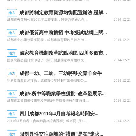
成都將制定教育資源均衡配置辦法 緩解...
地方
成都市教育局公布2011年工作要點，將著力抓好八件事成都市教育局2011年工作要點近日公布。華西都市報記者從《要點》中了解到，今年成都將做好義務教育階段學生按戶籍所在地就近入學的有關工作，貫徹落實好全域成都統一戶籍的政策要求；制定出臺城鄉公共教育資源均衡配置的辦法，從根本上緩解“擇校熱”。據悉，成都
2014-12-21
成都優質高中將擴招 中考擬試點網上閱...
地方
成都市中小學校即將開學，成都市教育局昨日發布2011年工作要點，明確提出春季開學后要著力抓好的多項教育工作，其中備受關注的戶籍改革后義務階段學生就近入學辦法，以及緩解“擇校熱”的城鄉公共教育資源均衡配置辦法，也納入今年工作要點。關鍵點中小學生“減負”引導學生體驗鄉村生活、野外生活，增強學生社會實踐能
2014-12-21
國家教育機制改革試點地區 四川多個市...
地方
國務院辦公廳日前印發了《關于開展國家教育體制改革試點的通知》（國辦發【2010】48號），一批改革目標明確、政策措施具體的教育改革項目完成備案程序，標志著國家教育體制改革試點工作全面啟動。《通知》從專項改革、重點領域綜合改革和省級政府教育統籌綜合改革三個層面，確定了改革試點的十大任務。日前，教育部公
2014-12-21
成都一幼、二幼、三幼將移交青羊金牛
地方
記者從市教育局獲悉，成都市今年將制訂出臺城鄉公共教育資源均衡配置辦法，強化義務教育階段學生按戶籍所在地就近入學，從根本上緩解“擇校熱”。據悉，成都市今年乃至今后5年的教育工作都將圍繞“深入推進教育均衡化、全面推進現代化、加快推進國際化”的主線展開。去年，成都市開始對各區（市）縣和高新區的教育現代化水
2014-12-21
成都6所中等職業學校獲批“改革發展示...
地方
成都市工業職業技術學校等6所中等職業學校創建首批“國家中等職業教育改革發展示范學校”獲得成功，并從2011年開始立項建設，建設期為2年。此次評審中，全省共有15所中等職業學校通過創建，其中我市占6所，都是知名度極高的老牌職業學校，辦學特色鮮明、成績突出，培養了大量高素質的技能型人才。它們分別是成都市
2014-12-21
四川成都2011年4月自考報名時間安...
地方
2011年4月自考（含教師資格證書課程）報名從1月11日起至15日期間集中進行。新報考生本人持身份證，已注冊考生持準考證到就近區（市）縣招考辦報名。在此期間，考生可到考籍所在區（市）縣招考辦辦理考籍更正、轉移以及課程免試等相關事宜。
2014-12-21
限制異性交往距離的“禮儀”是在“走火...
地方