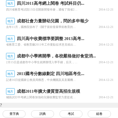
四川2011高考網上閱卷 考試科目仍...
地方
四川省教育考試院13日召開新聞發布會，通報了我省2011年高考考試和閱卷的方案。據悉，2011年高考，考試科目和分值將和2010年完全一致，仍執行“3+X”高考，但閱卷流程上，將首次采用網上閱卷，隨之而來，考生的答題習慣也需要做一些調整。仍考“3+X”命題將有利于素質教育今年高考和2010年相比變化
2014-12-21
成都社會力量辦幼兒園，問的多申報少
地方
去年11月，國務院頒布了《關于當前發展學前教育的若干意見》；去年底，《四川省中長期教育改革和發展綱要(2010-2020)》和成都市《關于促進學前教育發展的意見》又接連出臺，鼓勵社會力量辦幼兒園。大力發展學前教育，讓民辦幼兒園似乎迎來了發展的好時機。然而，記者近日從成都各城區教育局調查了解到，雖然前
2014-12-21
四川高中收費標準要調整 2013高考...
地方
省教育工委、省教育廳2011年工作要點征求意見稿出臺省教育工委、省教育廳2011年工作要點的征求意見稿出臺，將制定2013年高考改革方案，調整2014年高校招生照顧政策等昨日，2011年度全省教育工作會召開，省教育工委、省教育廳2011年工作要點的征求意見稿出臺。今年，我省將制定2013年高考改革意
2014-12-21
成都中小學將開學，各校嚴格做好食堂消...
地方
2月15日是成都市中小學生就將辦理入學手續，后天，新的學期就正式開課了。寒假結束之前，成都各大中小學已提前做好了開學準備。記者昨日從成都市內各中小學、幼兒園和區縣教育局了解到，目前各個學校已提前開始了入學準備工作，學校的老師們也提前進入了工作的準備狀態，校園安全是今年入學保障的主題。市教育局日前發出
2014-12-21
2011國考分數線劃定 四川地區考生...
地方
記者16日從國家公務員局獲悉，中央機關及其直屬機構2011年度考試錄用公務員公共科目筆試合格分數線已經劃定。據國家公務員局考試錄用司負責人介紹，今年在劃定合格分數線時，既考慮到新錄用公務員必須具備的基本素質，又兼顧了不同職位層次對公務員能力的不同要求，對中央、省（區、市）、市（地）和縣（區）職位采取
2014-12-21
成都2011年擴大優質普高招生規模
地方
城區試行中考網上閱卷加強幼兒園收費監管力度從成都市教育局獲悉，成都市今年中考在城區試行網上閱卷，并擴大優質普通高中學校招生規模，著力縮小市域內普通高中學校之間的差距。據悉，成都市今年還將制訂公益性幼兒園收費標準，并加強幼兒園收費監管力度。城區中考將試行網上閱卷今年率先實現小學生減負。計劃在城區試點中
2014-12-21
?
查字典
詞典
考試
組卷