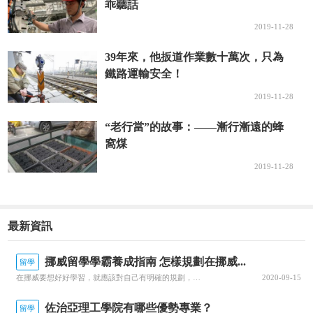
乖聽話
2019-11-28
39年來，他扳道作業數十萬次，只為
鐵路運輸安全！
2019-11-28
“老行當”的故事：——漸行漸遠的蜂
窩煤
2019-11-28
最新資訊
挪威留學學霸養成指南 怎樣規劃在挪威...
留學
在挪威要想好好學習，就應該對自己有明確的規劃，每一個階段的學習都要心中有數。接下來就由為大家帶來挪威留學學霸養成指南 怎樣規劃在挪威的留學生活？一、了解階段雖然大家在申請的時候，就已經確認了自己要入讀的階段，但是大家對階段培養的目標和授課的模式，還是需要特別關注的，而且一定要有非常深入的了解，才可以...
2020-09-15
佐治亞理工學院有哪些優勢專業？
留學