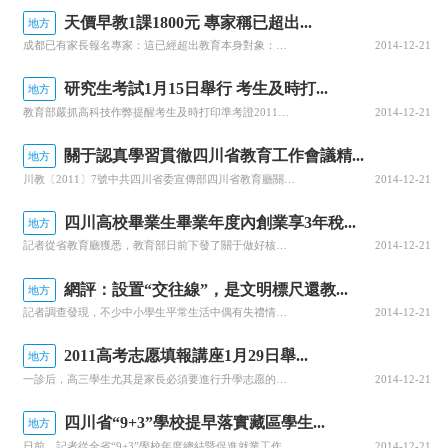
天價早教1課1800元 專家稱已超出...
地方
成都已有家長報名專家：這已經超出教育本身對象：五星級酒店VIP客人外資企業中高層私營業主成都高檔社區人士服務：奔馳車接送兒保醫生上門服務五星級酒店大廚教做披薩新加坡空運健身器材橡皮泥、水彩筆美國原裝進口幾個老師帶一個娃娃……花銷：40元/分鐘7000多元/月10萬元左右/年一節早教課45分鐘，收費竟
2014-12-21
研究生考試1月15日舉行 考生及時打...
地方
教育部嚴抓高科技作弊提醒考生及時打印準考證2011年全國碩士研究生統一入學考試定于1月15日至16日舉行，全國共有151萬考生參加本次考試。報考專業學位的考生有30.5萬人，比去年有較大幅度增加。其中，四川省共有52746人報考，比2010年增加4184人。昨日，教育部在官方網站上通報了考前準備情況
2014-12-21
關于認真學習貫徹四川省教育工作會議精...
地方
川教〔2011〕7號中共四川省委宣傳部四川省教育廳關于認真學習貫徹全省教育工作會議精神全面實施教育改革和發展規劃綱要的通知各市州黨委宣傳部、教育局，各高等學校：2010年12月20日，省委、省政府印發了《四川省中長期教育改革和發展規劃綱要（2010-2020年）》（以下簡稱《教育規劃綱要》），12月
2014-12-21
四川高校畢業生畢業年度內創業享3年稅...
地方
記者從省教育廳獲悉，教育部日前下發了關于做好核發《高校畢業生自主創業證》有關工作的通知，表示從今年起，凡高校畢業生在校期間創業或畢業年度內離校后開始創業的都可以通過相關部門審核后，獲得相應證件，作為享受稅收減免的依據。省教育廳學生處處長李孝武介紹說，我省針對2011屆畢業生的手續辦理時間預計在今年6
2014-12-21
網評：設置“交往線”，是文明標尺還教...
地方
記者調查發現，不少中小學生平常生活中偶有失禮情況。成都鹽道街中學針對初高中階段的學生禮儀教育規定，異性同學的交往距離一般為0.8米至1米，低于50厘米算親密交往。異性交往距離低于50厘米的，老師會提出批評，情節嚴重的要處分。平時，學校還讓學生學會給客人倒茶不應超過杯子的三分之二。（1月24日人民網）
2014-12-21
2011高考志愿填報講座1月29日舉...
地方
一診后，高三學生尤其是家長必須要進行升學志愿的準備工作了。了解專業、了解學校，掌握高考志愿的相關知識及信息，為此，中國教育在線四川分站聯合成都明遠問學研究中心(中國學業規劃網)邀請本中心首席學業規劃師、學業規劃與高考志愿決策研究專家、教育部陽光高考網升學指導專家張恒亮老師為廣大高三學生及家長講解高考
2014-12-21
四川省“9+3”學校提早落實藏區學生...
地方
日前，記者從全省“9+3”學校年度總結暨促進就業工作會獲悉，2011年，2009級藏區免費教育學生畢業在即，一些地方和“9+3”學校已開始利用現有的就業渠道，提早落實藏區學生的就業崗位。2009年，藏區“9+3”免費教育計劃使12000余名學生受益，2010年學生超過7000人，就讀于19個市州85
2014-12-21