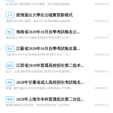
佐治亞理工學院開設了許多專業，其中有很多都名類前茅。那么該學院有哪些優勢專業呢？今天，就為大家詳細介紹佐治亞理工學院的優勢專業，感興趣的小伙伴一起來看看吧！佐治亞理工學院優勢專業1.商學院優勢專業：生產管理專業佐治亞理工學院生產管理是為期兩年的碩士課程，將教學生如何運用可持續系統設計和持續改進等基本...
2020-09-15
疫情逼出大學生云端實習新模式
人才
虛擬仿真平臺上實訓、慕名已久的專家開啟在線指導、技術現場作業直播觀摩……說起正在進行中的“云實習”活動，武漢一理工類高校電力專業的張強有些興奮。“云實習”是指通過在線工作平臺虛擬工作環境，在工作流程、內容等方面和傳統實習工作保持一致性的實習形式。走出校園的大實習活動是大學教育的重要部分。然而，疫情打...
2020-09-15
海南省2020年10月自學考試報名公...
考試
海南省2020年10月全國高等教育自學考試將于10月17、18日舉行，報名報考時間定于9月1日至9月10日，關于做好自學考試報名工作有關事項，查字典小編整理相關資訊，關注一下~關于我省2020年10月自學考試報名報考的公告2020年10月全國高等教育自學考試將于10月17、18日舉行，我省報名報考時...
2020-09-15
江蘇省2020年10月自學考試報名通...
考試
江蘇省2020年10月高等教育自學考試將于10月17日-18日舉行。關于做好自學考試報名工作有關事項，查字典小編整理相關資訊，關注一下~江蘇省2020年10月自學考試報名通告2020年10月自學考試將于10月17日-18日舉行。現就做好報名工作有關事項通告如下：一、報名時間新生注冊和課程報考同步進行...
2020-09-15
江西省2020年普通高校招生第二批本...
校招
近日，江西省教育考試院召開江西省2020年普通高校招生錄取工作第四次資訊發布會，回顧前一階段的錄取情況，公布文理、體育類等第二批本科批次和藝術類普通批本科的投檔情況。查字典小編整理相關資訊，關注一下~江西省2020年普通高校招生第二批本科批次(含藝術類普通批本科)投檔情況發布8月25日上午，省教育考...
2020-09-15
2020年甘肅省成人高校招生考試報名...
考研
根據《關于做好2020年甘肅省成人高校和成人中等專業學校招生工作的通知》(甘招委發〔2020〕30號)，甘肅省教育考試院公布了2020年成人高校招生考試報名時間，詳細成人高考網上報名工作安排通知，跟隨查字典小編一起關注一下~2020年甘肅省成人高校招生考試報名時間確定根據《關于做好2020年甘肅省成...
2020-09-15
2020年上海市本科普通批次第二次征...
考研
根據高招錄取日程安排，本科普通批次第二次征求志愿將于8月29日上午10:00至8月30日上午10:00進行填報。經研究審定，2020年上海市普通高校招生本科普通批次第二次征求志愿降分控制線為385分。查字典小編整理相關資訊，關注一下~本科普通批次第二次征求志愿填報即將開始根據高招錄取日程安排，本科普...
2020-09-15