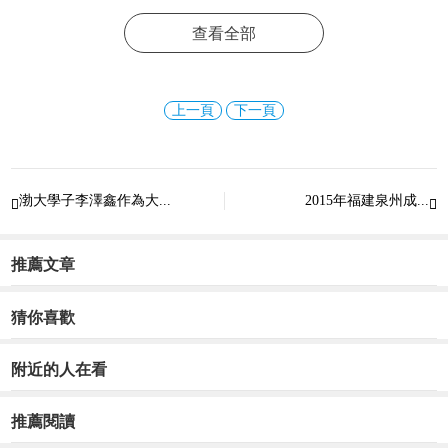
查看全部
上一頁
下一頁
渤大學子李澤鑫作為大...
2015年福建泉州成...


推薦文章
猜你喜歡
附近的人在看
推薦閱讀