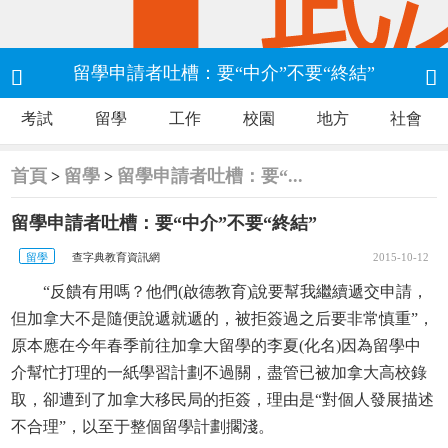
留學申請者吐槽：要“中介”不要“終結”


考試
留學
工作
校園
地方
社會
首頁
留學
留學申請者吐槽：要“...
>
>
留學申請者吐槽：要“中介”不要“終結”
留學
查字典教育資訊網
2015-10-12
“反饋有用嗎？他們(啟德教育)說要幫我繼續遞交申請，
但加拿大不是隨便說遞就遞的，被拒簽過之后要非常慎重”，
原本應在今年春季前往加拿大留學的李夏(化名)因為留學中
介幫忙打理的一紙學習計劃不過關，盡管已被加拿大高校錄
取，卻遭到了加拿大移民局的拒簽，理由是“對個人發展描述
不合理”，以至于整個留學計劃擱淺。