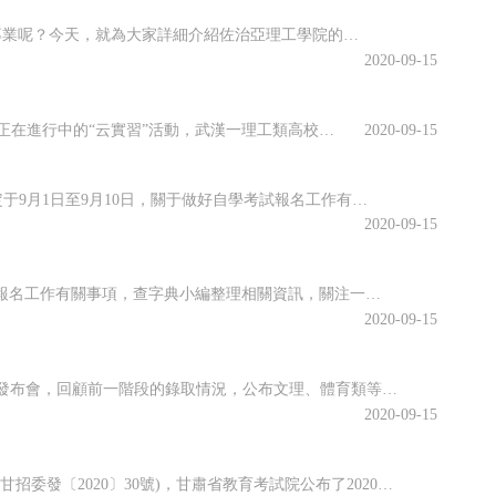
佐治亞理工學院開設了許多專業，其中有很多都名類前茅。那么該學院有哪些優勢專業呢？今天，就為大家詳細介紹佐治亞理工學院的優勢專業，感興趣的小伙伴一起來看看吧！佐治亞理工學院優勢專業1.商學院優勢專業：生產管理專業佐治亞理工學院生產管理是為期兩年的碩士課程，將教學生如何運用可持續系統設計和持續改進等基本...
2020-09-15
虛擬仿真平臺上實訓、慕名已久的專家開啟在線指導、技術現場作業直播觀摩……說起正在進行中的“云實習”活動，武漢一理工類高校電力專業的張強有些興奮。“云實習”是指通過在線工作平臺虛擬工作環境，在工作流程、內容等方面和傳統實習工作保持一致性的實習形式。走出校園的大實習活動是大學教育的重要部分。然而，疫情打...
2020-09-15
海南省2020年10月全國高等教育自學考試將于10月17、18日舉行，報名報考時間定于9月1日至9月10日，關于做好自學考試報名工作有關事項，查字典小編整理相關資訊，關注一下~關于我省2020年10月自學考試報名報考的公告2020年10月全國高等教育自學考試將于10月17、18日舉行，我省報名報考時...
2020-09-15
江蘇省2020年10月高等教育自學考試將于10月17日-18日舉行。關于做好自學考試報名工作有關事項，查字典小編整理相關資訊，關注一下~江蘇省2020年10月自學考試報名通告2020年10月自學考試將于10月17日-18日舉行。現就做好報名工作有關事項通告如下：一、報名時間新生注冊和課程報考同步進行...
2020-09-15
近日，江西省教育考試院召開江西省2020年普通高校招生錄取工作第四次資訊發布會，回顧前一階段的錄取情況，公布文理、體育類等第二批本科批次和藝術類普通批本科的投檔情況。查字典小編整理相關資訊，關注一下~江西省2020年普通高校招生第二批本科批次(含藝術類普通批本科)投檔情況發布8月25日上午，省教育考...
2020-09-15
根據《關于做好2020年甘肅省成人高校和成人中等專業學校招生工作的通知》(甘招委發〔2020〕30號)，甘肅省教育考試院公布了2020年成人高校招生考試報名時間，詳細成人高考網上報名工作安排通知，跟隨查字典小編一起關注一下~2020年甘肅省成人高校招生考試報名時間確定根據《關于做好2020年甘肅省成...