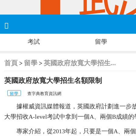

考試
留學
首頁
留學
英國政府放寬大學招生...
>
>
英國政府放寬大學招生名額限制
留學
查字典教育資訊網
據權威資訊媒體報道，英國政府計劃進一步放
大學招收A-level考試中拿到一個A、兩個B成績
專家介紹，從2013年起，只要是一個A、兩