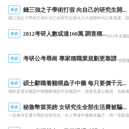
錢三強之子學術打假 向自己的研究生開...
考研
2012考研人數或達160萬 調查稱...
考研
考研公考尋崗 專家稱職業規劃更靠譜
考研
碩士辭職養雞喂蟲子中藥 每只要價千元...
考研
秘魯幣當英鎊 女研究生全部生活費被騙...
考研