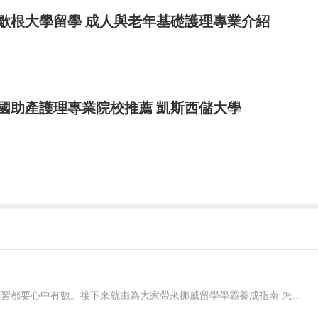
歇根大學留學 成人與老年基礎護理專業介紹
國助產護理專業院校推薦 凱斯西儲大學
在挪威要想好好學習，就應該對自己有明確的規劃，每一個階段的學習都要心中有數。接下來就由為大家帶來挪威留學學霸養成指南 怎樣規劃在挪威的留學生活？一、了解階段雖然大家在申請的時候，就已經確認了自己要入讀的階段，但是大家對階段培養的目標和授課的模式，還是需要特別關注的，而且一定要有非常深入的了解，才可以...