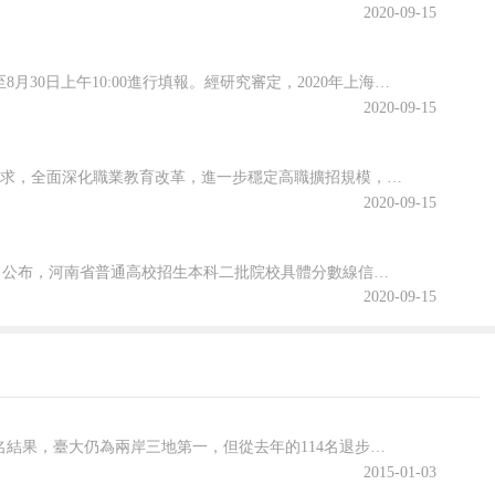
2020-09-15
根據高招錄取日程安排，本科普通批次第二次征求志愿將于8月29日上午10:00至8月30日上午10:00進行填報。經研究審定，2020年上海市普通高校招生本科普通批次第二次征求志愿降分控制線為385分。查字典小編整理相關資訊，關注一下~本科普通批次第二次征求志愿填報即將開始根據高招錄取日程安排，本科普...
2020-09-15
為貫徹落實2020年《政府工作報告》關于“今明兩年高職院校擴招200萬人”的要求，全面深化職業教育改革，進一步穩定高職擴招規模，確保高質量完成2020年高職擴招專項工作，安徽省教育廳公布關于做好2020年高職院校擴招專項工作的通知。跟隨查字典小編一起關注一下吧~安徽省教育廳等六部門關于做好2020年...
2020-09-15
2020年河南省普通高校招生本科二批院校文科和理科平行投檔分數線于8月29日公布，河南省普通高校招生本科二批院校具體分數線信息，跟隨查字典小編一起關注一下吧~2020年河南省普通高招本科二批院校平行投檔分數線2020年河南省普通高校招生本科二批院校平行投檔分數線(文科)2020年河南省普通高校招生本...
2020-09-15
據臺灣《聯合報》報道，臺灣“高教評鑒中心”最近公布2011世界大學科研論文排名結果，臺大仍為兩岸三地第一，但從去年的114名退步到120名，大陸北京清華大學123名、北京大學127名，緊追臺大之后。全球排名第一仍由美國哈佛大學蟬聯，亞太地區日本東京大學居冠，排16名；華人四地中，新加坡國立大學從84名進步到72名，遙遙領先臺大。臺灣今年6校進500大，去年退出榜外的陽明再次
2015-01-03