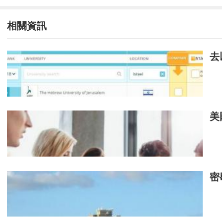
相關資訊
去
美
密