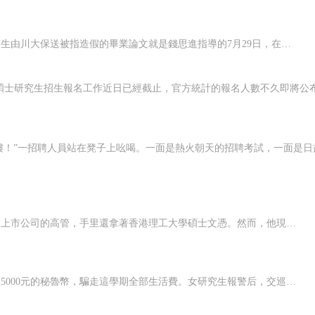
錢三強之子學術打假向自己的研究生開火川大老師昨向記者透露：該生由川大保送被指造假的畢業論文就是錢思進指導的7月29日，在北京大學物理學院教授錢思進的博客上，刊登一篇長達6500多字的名為“教育界剽竊造假的另一惡劣案例”的文章，還將打假論文抄襲原稿全部貼出。文章稱，2007年9月從四川大學畢業并保送北大就讀碩士研究生的胡震，本科生畢業論文造假，而錢思進歷時一年進行學術打假。學
喝的是溪水楊思中喂雞瞧我壯不壯楊思中，他曾當過公務員，也做過上市公司的高管，手里還拿著香港理工大學碩士文憑。然而，他現在選擇的職業卻是雞倌，守在余姚的大山里，養著1000多只雞。知識分子養雞，會有什么不同？楊思中說，他養的雞恐怕是中國最貴，每只定價1088元。楊思中為什么放棄之前這么好的工作去養雞，他的雞又憑什么賣得如此貴？前日，記者去了他的養雞場一探究竟。現場莫扎特音樂中，群雞飛舞楊思中的養雞場
一名南岸交通大學的女研究生，在上學途中被兩名騙子，用一張面值5000元的秘魯幣，騙走這學期全部生活費。女研究生報警后，交巡警在調查案件的同時，交通大學平臺的周隊長，又資助她千元幫其渡過難關。今天，這名女研究生將一封感謝信，寄到了南岸區交巡警支隊。女研究生李倩(化名)今年24歲，是交通大學研究生2年級的學生。11月1日上午10點過，李倩獨自一人從宿舍出門，準備到馬路對面的校園。剛走到門口，一名自稱廈