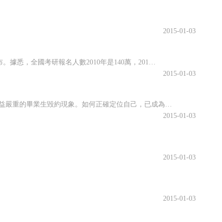
2015-01-03
2012年全國碩士研究生招生報名工作近日已經截止，官方統計的報名人數不久即將公布。據悉，全國考研報名人數2010年是140萬，2011年攀升到151.2萬，業內人士預計，2012年的考研人數或將達到160萬。日前，信息時報記者進行隨機調查發現，在433名接受記者采訪的考研網友中，超過50%的考生，考研是為了提高個人素質，增加就業的砝碼；僅有不到10%的考生表示，考研是出于對報考專業的熱愛，希望在所
2015-01-03
“招賢嘍！”一招聘人員站在凳子上吆喝。一面是熱火朝天的招聘考試，一面是日益嚴重的畢業生毀約現象。如何正確定位自己，已成為一個不可回避的問題。11月1日、2日兩天的河北省秋季人才招聘會上，記者在采訪中發現，現在很多大學生找工作比較“隨遇而安”，打算招聘時能簽到哪里就去哪里。先簽一個做“保底”，找到更好的工作，或者考上研究生或公務
2015-01-03
2015-01-03
2015-01-03