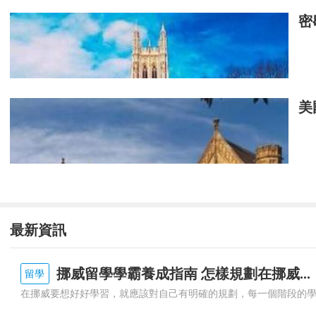
密
美
最新資訊
挪威留學學霸養成指南 怎樣規劃在挪威...
留學