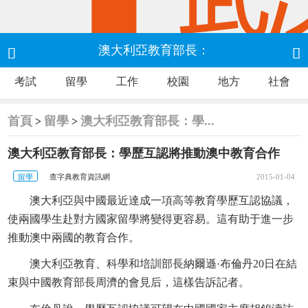
澳大利亞教育部長：


考試
留學
工作
校園
地方
社會
學歷互認將推動澳中教育合作
首頁
留學
澳大利亞教育部長：學...
>
>
澳大利亞教育部長：學歷互認將推動澳中教育合作
留學
查字典教育資訊網
2015-01-04
澳大利亞與中國最近達成一項高等教育學歷互認協議，
使兩國學生赴對方國家留學將變得更容易。這有助于進一步
推動澳中兩國的教育合作。
澳大利亞教育、科學和培訓部長納爾遜·布倫丹20日在結
束與中國教育部長周濟的會見后，這樣告訴記者。