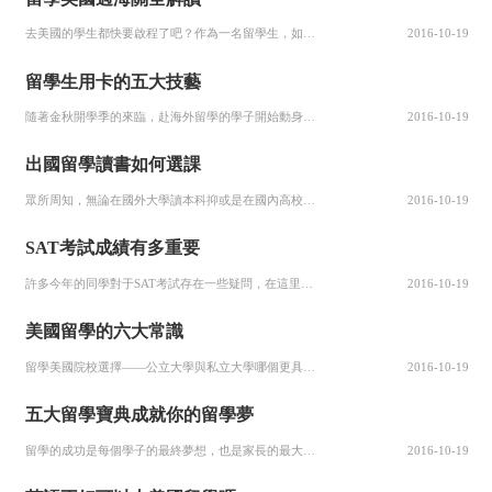
去美國的學生都快要啟程了吧？作為一名留學生，如今我已經來來回回美國很多次了，弄得逛機場跟逛公園似的。在剛剛回美國的飛機上，看到很多即將報到的大學新生，一下子就忽然想起來自己第一次到美國時，一個人無依無靠，手足無措的情形。為了能幫助一下新同學，下面談點“初次”美國的經驗，希望這...
2016-10-19
留學生用卡的五大技藝
隨著金秋開學季的來臨，赴海外留學的學子開始動身前的準備工作。對留學生和家長而言，管理花銷是一件殊為不易又令人頭痛的事情。其實，銀行卡是海外留學時管理支出的一大利器，不僅在使用時安全便捷，還可以培養留學生理性消費與管理收支的好習慣。 提示一：選擇與目的地的清算幣種相符雙幣卡 外幣信用卡是留學生最有用的...
2016-10-19
出國留學讀書如何選課
眾所周知，無論在國外大學讀本科抑或是在國內高校就讀，當你踏入學府之門后，面臨最重要的一個問題就是接受大學教育。在這里，不僅要學習各種專業知識，更是歷練成長的過程。自然地，難免涉及到各種成長中的煩惱。相比在國內接受大學教育，國內受環境、文化等各方面因素影響，對于在國外課堂接受教育而言，首先不能回避但又...
2016-10-19
SAT考試成績有多重要
許多今年的同學對于SAT考試存在一些疑問，在這里一一解答： 1.到底是SAT還是托福更重要？今年許多同學和家長有這方面的疑問。實際上兩個考試在申請中起的作用是完全不一樣的。托福是入門條件，而SAT則是入門后選擇的重要條件。大學需要托福是為了評估基本語言能力，Top20大學一般需要100分最低分，靠后...
2016-10-19
美國留學的六大常識
留學美國院校選擇——公立大學與私立大學哪個更具優勢？ 在美國，有影響的私立大學更多地保留精英教育的特點，而公立大學則更多地強調公眾服務職能。所以在生員結構上，有影響的私立大學是研究生的規模大于本科生的規模，而公立大學正好相反。綜合性的公立大學主要是以培養工程技術人員、醫生、教...
2016-10-19
五大留學寶典成就你的留學夢
留學的成功是每個學子的最終夢想，也是家長的最大夢想。然后倘若我們不知道些留學的詳情，不知道準備什么，我們則必定失敗。讓我們看看過來人總結的留學五大寶典。 寶典一：先過語言關 從小就很討厭學英文的蔡洲，當有了去美國念書的想法后，在高三時便買了《瘋狂英語》等很多資料苦讀，床頭每天都會放一本英語書，只要是...
2016-10-19