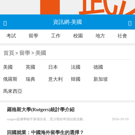
資訊網-美國


考試
留學
工作
校園
地方
社會
首頁
留學
美國
>
>
美國
英國
日本
法國
德國
俄羅斯
瑞典
意大利
韓國
新加坡
馬來西亞
羅格斯大學(Rutgers)統計學介紹
rutgers這個學校不算很出名，至少我在申請以前沒聽說過，原因嘛，大概是因為綜合排名不高。我當初也這么認為，以至于我得導師愿意推薦我去，我還沒有接受，不過我的感覺是，rutgers的science是很不錯的。 先說說統計系的情況。我們系研究方向比較全，而且以應用為主。水平相當不錯，近幾年正處于上升...
2016-10-19
回國就業：中國海外留學生的選擇？