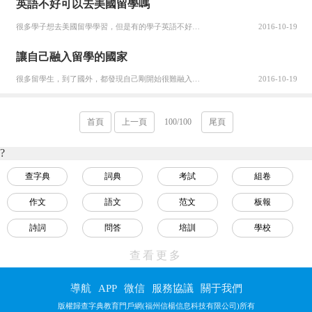
英語不好可以去美國留學嗎
很多學子想去美國留學學習，但是有的學子英語不好。很是擔心自己的英語不好會不會影響到自己的留學申請。 誤區1：大學在讀生比高中生更易申請 按常識，不少人認為大學在讀生比高中生更易申請，但留學專家明確指出，這是常見誤區之一，因為多數美國學校不允許大學在讀生直接申請本科一年(Freshman Class)...
2016-10-19
讓自己融入留學的國家
很多留學生，到了國外，都發現自己剛開始很難融入美國的朋友圈子，還是喜歡一大堆中國人聚在一起，說中國話。但是這樣的話，出國的意義其實就大打折扣，不僅不適合口語的提高，而去很多人感覺出了趟國，跟沒出國沒啥區別，國外的文化和思想一點都沒有交融，身邊依然全是中國人。 很多中國人都想交個當地的美國朋友，出了語...
2016-10-19
首頁
上一頁
100/100
尾頁
?
查字典
詞典
考試
組卷
作文
語文
范文
板報
詩詞
問答
培訓
學校
視頻
名言
教程
數學
查看更多
英語
物理
化學
生物
導航
APP
微信
服務協議
關于我們
歷史
地理
政治
幼兒
版權歸查字典教育門戶網(福州信楊信息科技有限公司)所有