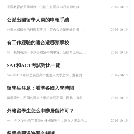
中國教育部留學服務中心副主任鞏萬24日在紐約稱，近年來越來越多的海外中國留學生選擇回國就業。 中國教育部留學服務中心主辦的“留學中國教育展暨留美英才招聘會”當日在紐約的哥倫比亞大學開幕，據鞏萬介紹，此行國內共有18所大學和一所高中參展，一方面是將中國學校介紹給對到中國留學感興...
2016-10-19
公派出國留學人員的申報手續
公派出國留學的辦理程序是：符合公派留學條件者，在接到國外學校的入學許可證件和外匯資助證明后，由本人向所在單位提出申請，經所在單位批準后，按隸屬關 系，由單位向其上級部委或省、自治區和直轄市申報。上級部門審批同意后，由該部委或省、自治區和直轄市的有關部門負責辦理出國手續。 享受對方院校獎學金或資助費的...
2016-10-19
有工作經驗的適合選哪類學校
問：我想咨詢一下到美國留學的事宜。我從事工程設計工作已經五年，具有工程師職稱，在讀工程碩士，2009年6月份之前可以拿到學位。我想去美國麻省理工、加州大學伯克利分校、賓州大學等化學工程學科比較優秀的學校去讀博士學位，請給我一些建議。 留學專家：這位學生的工作背景及學歷很好，擬選讀的大學、學位也很好，...
2016-10-19
SAT和ACT考試對比一覽
SAT和ACT考試是美國高中生進入大學之前，重要的兩個大學入學考試。美國大學入學會根據多種條件來判定學生是否適合在其學校學習，但是，這兩個考試已經成為美國各大學招收本科學生時，重要的評判標準。在美國，各大學都會建議申請者參加SAT或ACT考試，大學也會根據SAT或ACT成績來評判學生的學習情況和智力...
2016-10-19
留學生注意：看準各國入學時間
留學國外，不同的國家入學的時間不同。因此，有留學打算的學生開始準備留學各項事宜的時間也就要有所差別。對照目的國的入學時間，每個人可以根據自己個人的具體情況，提前準備留學計劃。 英國：9月、次年1月和2月 傳統的英國學校一般每年的入學時間為9月份，也有一些英國大學的專業實行每年兩次開學的學制。據留學專...
2016-10-19
外籍留學生怎么申辦居留許可？
一、持“X”(學習)字簽證的外國留學生，應在入境后的30日內辦結居留手續。在申領《外國人居留許可》時，須提交下列手續： 1、交驗護照、簽證； 2、JW202表； 3、注有學習期限的學校公函； 4、體檢證明書(18歲以上)； 5、《錄取通知書》； 6、近期二寸正面免冠彩色照片一...
2016-10-19
留學美國過海關全解讀