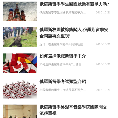
俄羅斯留學學生回國就業有競爭力嗎?
俄羅斯留學學生回國就業有競爭力嗎?國內去俄羅斯留學的學生一般有三種情況，本科畢業去俄羅斯自費或是公派去的學生、高中畢業申請俄羅斯預科的、或是大三學校公派或是自費俄羅斯一年交換生。那么這三種學生回國后就業前景如何呢?俄羅斯留學學生回國就業有競爭力嗎?首先說說高中畢業直接去俄羅斯讀預科的學生： 俄羅斯留...
2016-10-21
俄羅斯校園被棕熊闖入-俄羅斯留學安
全問題再次重視!
近日，在俄羅斯阿穆爾州阿爾哈拉地區，一頭身長約兩米的棕熊闖進的一所中學校園后被警察擊斃。校方允許學生們在課間時間圍觀棕熊的尸體。但是查字典新聞網建議俄羅斯留學的學生們遇到這種情況，還是應該避而遠之!下面介紹一下俄羅斯留學安全常識!據俄羅斯生活新聞網報道，棕熊在學校開始上課前大約一小時內出現在村子中。...
2016-10-21
如何選擇俄羅斯留學中介
如何選擇俄羅斯留學中介?出國留學可以說是邁向成功的第一步，而選擇留學中介就是至關重要的一步!國內的留學中介有很多，例如順順留學、啟德和啄木鳥，下面看一下查字典新聞網的相關介紹!如何選擇俄羅斯留學中介?首先看一下順順留學顧問匹配度高： 1、順順平臺為學生只選拔各大機構的明星顧問及高管為學生服務 順順作...
2016-10-21
俄羅斯留學考試類型介紹
出國留學的學生，考試是必不可少的一項內容!相信我們每一個人都有為了考試而苦惱的時候。馬上要去俄羅斯留學的學生，對于俄羅斯留學考試類型了解多少呢?俄羅斯留學考試類型： (1)、測試 所謂測試，就是老師對學生的學習情況進行考評。這種考評一般只看兩點，一是你這學期上課情況是好是壞，二是你你平時的成績怎樣。...
2016-10-21
俄羅斯留學格涅辛音樂學院國際間交
流很重視