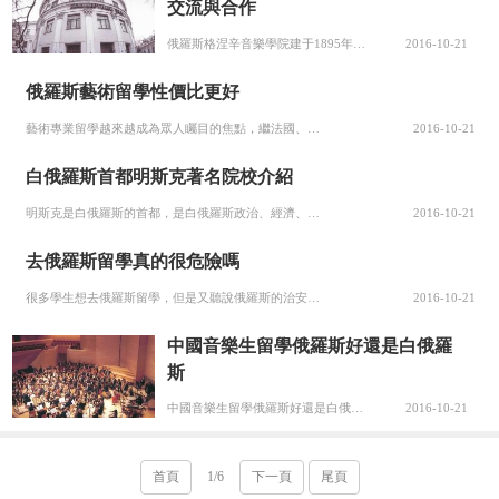
交流與合作
俄羅斯格涅辛音樂學院建于1895年，由著名的格涅辛音樂世家創立，目前是全俄羅斯培養本國及外國音樂藝術全面人才、并授予俄羅斯教育制度承認的各種高等學歷的最知名的學府之一。該校文憑被認為是全國最有價值的文憑之一。學生可以選擇任何一門音樂藝術方面的課程。到目前為止已有大約12000名年輕的音樂家畢業于該校...
2016-10-21
俄羅斯藝術留學性價比更好
藝術專業留學越來越成為眾人矚目的焦點，繼法國、英國等藝術留學主流國家受到關注后，俄羅斯藝術留學風潮再次掀起。 俄羅斯擁有世界著名的藝術學院，如四大美術學院之一的圣彼得堡國立繪畫、雕塑與建筑藝術學院，簡稱列賓美院，培養了眾多大師級的美術人才，是俄羅斯這三種藝術門類最大的教育基地，更是孕育世界著名藝術家...
2016-10-21
白俄羅斯首都明斯克著名院校介紹
明斯克是白俄羅斯的首都，是白俄羅斯政治、經濟、文化的中心。明斯克的歷史至今已有近千年了，然而在這里，那種有幾百年歷史的老房子幾乎看不到。這是因為，在二戰期間長達3年的淪陷中，明斯克幾乎成為一片廢墟。下面介紹一下白俄羅斯首都明斯克著名院校相關信息! 二戰結束后，明斯克人以斯韋斯洛奇河為中軸，在廢墟上重...
2016-10-21
去俄羅斯留學真的很危險嗎
很多學生想去俄羅斯留學，但是又聽說俄羅斯的治安狀況有時不太好，心里有點害怕，現在又經常看到很多留學生遇害的報道。那么去俄羅斯留學真的很危險嗎? 去俄羅斯留學真的很危險嗎?留學安全問題是很多來俄羅斯的同學非常關心的問題。但是，全世界任何國家都會要求大學生注意個人安全，在俄羅斯首先要用心學習，不要做違法...
2016-10-21
中國音樂生留學俄羅斯好還是白俄羅
斯
中國音樂生留學俄羅斯好還是白俄羅斯?俄羅斯留學：藝術專業學費較少。在經濟條件上能減少家庭負擔。但俄羅斯頂級的藝術類院校基本都是國立大學，并且專業細分的程度很高。但俄羅斯頂級的藝術類院校基本都是國立大學，并且專業細分的程度很高。俄羅斯大多學校的表演課程設計領域非常寬。除學生選擇的電影專業外，還有人文學...
2016-10-21
首頁
1/6
下一頁
尾頁