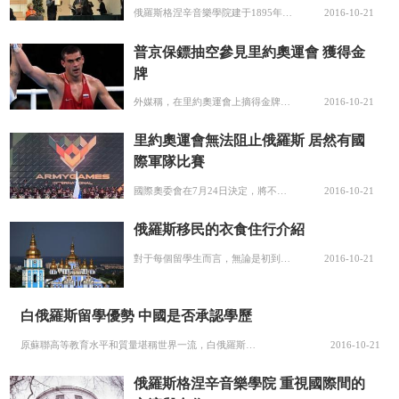
俄羅斯格涅辛音樂學院建于1895年，由著名的格涅辛音樂世家創立，目前是全俄羅斯培養本國及外國音樂藝術全面人才、并授予俄羅斯教育制度承認的各種高等學歷的最知名的學府之一。該校文憑被認為是全國最有價值的文憑之一。俄羅斯格涅辛音樂學院學生可以選擇任何一門音樂藝術方面的課程。到目前為止已有大約12000名年...
2016-10-21
普京保鏢抽空參見里約奧運會 獲得金
牌
外媒稱，在里約奧運會上摘得金牌的俄羅斯拳擊手葉夫根尼·季先科是總統的保衛人員之一。雖然季先科今年5月才輪崗至俄聯邦保衛局，奧運會前的所有時間都在訓練。Боксер Евгений Тищенко, взявший "золото" на Олимпиаде в Рио-де-Жанейро,оказ...
2016-10-21
里約奧運會無法阻止俄羅斯 居然有國
際軍隊比賽
國際奧委會在7月24日決定，將不會整體禁止俄羅斯參加2016年巴西里約熱內盧奧運會。但這仍然無法改寫俄羅斯今年最悲情參奧的劇情。繼田徑、游泳、皮劃艇等被禁賽后，舉重隊也被全隊禁賽。截止至今，超過110名俄羅斯參奧運動員被禁賽，只有271個運動員拿到參賽資格。(不開心啦) 沒關系，俄羅斯人民說，不和我...
2016-10-21
俄羅斯移民的衣食住行介紹
對于每個留學生而言，無論是初到國外，還是已有數年國外生活經驗者，對于周遭的環境，如果未予以應有的警覺而掉以輕心，常會遭遇到一些不必要的困擾。下面介紹一下俄羅斯移民的衣食住行!當你抵達一個新的生活環境的時候，應盡早了解該地區的治安狀況，并向當地居民請教周遭的治安環境。留學生還應主動向校方索閱相關的安全...
2016-10-21
白俄羅斯留學優勢 中國是否承認學歷
原蘇聯高等教育水平和質量堪稱世界一流，白俄羅斯是原蘇聯教育基地，也是原蘇聯科技、文化和教育中心。下面查字典新聞網介紹一下白俄羅斯留學優勢。 1).白俄羅斯高等教育狀況: 蘇聯的科技人才占了全世界的四分之一，而白俄羅斯的科技人才又占了蘇聯的四分之一。白俄羅斯的航空、航天、造船和新材料科學世界卓然，它的...
2016-10-21
俄羅斯格涅辛音樂學院 重視國際間的