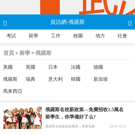
資訊網-俄羅斯


考試
留學
工作
校園
地方
社會
首頁
留學
俄羅斯
>
>
美國
英國
日本
法國
德國
俄羅斯
瑞典
意大利
韓國
新加坡
馬來西亞
俄羅斯名校新政策—免費招收1.5萬名
留學生，你準備好了么?
俄羅斯名校新政策襲來，將要免費招收1.5萬名留學生，你準備好了么?俄羅斯的高教水平一直位于世界前列，擁有許多國際著名大學。莫斯科國立大學世界排名前十，圣彼得堡列賓美院是世界四大美院之一，與巴黎美院齊名。俄國際人文合作署署長柳博芙·格列博娃向俄羅斯新聞社詳細地介紹了誰可以來俄羅斯獲得大學畢業證書，他們...
2016-10-21