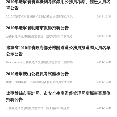
2010年遼寧省省直機關考試錄用公務員考察、體檢人員名
單公告
2010年遼寧省省直機關和參照公務員法管理單位考試錄用公務員（工作人員）面試工作于11月22日結束。根據《遼寧省各級機關和參照公務員法管理單位2010年度考試錄用公務員（工作人員）公告根據上述原則，遼寧省委組織部、遼寧省人力資源和社會保障廳、遼寧省公務員局對參加2010年遼寧省省直部門考試錄用公務員（工作人員）面試考生的筆試成績和面試成績進行了合成，現將各招考職位考察和體檢人選名單（見附表）進行公
2014-12-31
2010年遼寧省朝陽市教師招聘公告
公務員考試信息網提醒你關注：遼寧省朝陽市教育局直屬學校2010年教師招聘公告報名（一）報名時間：12月20日—12月22日（上午8：00—12:00，下午13：00—17:00），逾期不再受理。（二）報名地點：朝陽市教育局人事科（朝陽市朝陽大街三段106號）。（三）報名時應聘人員需提交本人身份證、戶口簿、畢業證、學位證、教師資格證（報考高中、初中有關專業的非師范
2014-12-31
遼寧省2010年省政府部分機關遴選公務員擬選調人員名單
公示公告
NewsContent"公務員考試信息網提醒您關注：遼寧省2010年省政府部分機關公開遴選公務員擬選調人員名單公示公告根據《2010年省政府部分機關公開遴選公務員工作實施方案監督舉報電話：遼寧省公務員局，024—23448317。附表：遼寧省2010年省政府部分機關公開遴選公務員擬選調人員名單.xls遼寧省公務員局二○一○年十一月八日
2014-12-31
2010遼寧鞍山公務員考試體檢公告
根據《2010年鞍山市各級機關及參照公務員法管理單位考試錄用公務員(工作人員)公告一、參加體檢的考生為2010年鞍山市各級機關及參照公務員法管理單位考試錄用公務員(工作人員)經筆試、面試，按招考崗位1：1擬錄用的報考人員。二、考生參加體檢必須攜帶筆試準考證原件、居民身份證原件參加體檢，無故不按期參加體檢的考生視為自動放棄體檢資格。三、體檢時間為2010年11月26日。黨群系統參加體檢的考生必須于當
2014-12-31
遼寧盤錦市審計局、市安全生產監督管理局所屬事業單位
招聘公告
公務員考試信息網提醒你關注：關于盤錦市審計局、市安全生產監督管理局所屬事業單位公開招聘專業技術人員的公告本次考試報名全部采取網絡報名的方式進行，不設現場報名。報名網址是盤錦人事人才網（www.pjrsrc.com）。每名考生只能報考一個招考職位。報考人員可在2010年12月6日至2010年12月26日登錄盤錦市人事人才網（http://www.pjrsrc.com），填寫報名信息表，報考人員不能用
2014-12-31