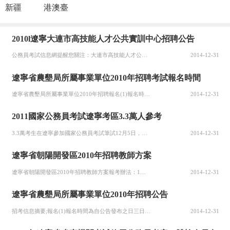
新疆
港澳臺
2010l遼寧大連市高技能人才公共實訓中心招聘公告
公務員考試信息網提醒您關注：大連市高技能人才公共實訓中心公開招聘工作人員公告采取現場報名并隨后進行資格審查的方式。1、報名時間。2010年12月27日-12月29日，每天上午9:00—11:30，下午1:00—4:30，逾期不予受理。2、報名地點。大連市干部療養院辦公樓405室。詳細地址：大連市中山區解放路結好巷1號（大連海軍艦艇學院東門斜對面山坡上），乘坐2、4、404路
2014-12-31
遼寧省農墾局所屬事業單位2010年招聘考試報名時間
遼寧省農墾局所屬事業單位2010年招聘報名(1)報名時間為自公告發布之日三日內。報名采取現場報名的方式，考生持身份證、畢業證、學位證、簡歷、一寸免冠照片三張及50元報名費到遼寧省鹽堿地利用研究所報名，地址：遼寧省盤錦市興隆臺區惠賓街101號。考生只能選擇一個崗位進行報名，報名實行誠信承諾制度，考生須認真填寫《遼寧省農墾局所屬事業單位公開招聘工作人員報名登記表》。（2）資格初審。省農墾局人事勞動處將
2014-12-31
2011國家公務員考試遼寧考區3.3萬人參考
3.3萬考生在遼寧參加國家公務員考試筆試12月5日，約3.3萬考生將在遼寧參加國家公務員考試筆試。筆試于12月5日舉行共設46個考點昨日，記者從省公務員局了解到，2011年中央機關及其直屬機構公務員公共科目筆試將于12月5日舉行。在遼寧省考試的考生約3.3萬人，我省設兩個考區，分別是沈陽市和大連市。其中沈陽考區考生約2.3萬人，首次在大連設立考區，考生約1萬人。共設46個考點。憑準考證和身份證進考
2014-12-31
遼寧省朝陽開發區2010年招聘教師方案
遼寧省朝陽開發區2010年招聘教師方案報考辦法：1、報名時將對外發布“2010年開發區招聘教師公告”，并在開發區一樓大廳、街道、村和學校張貼，考生可以根據公告前來報名，報名登記工作由開發區文教局組織進行。2、時間和地點報名時間：2010年12月20日—23日。報名地點：開發區文教局(聯系電話3821418)。3、報名時攜帶：（1）本人有效身份證原件及復印件；戶口
2014-12-31
遼寧省農墾局所屬事業單位2010年招聘公告
招考信息摘要;報名(1)報名時間為自公告發布之日三日內。報名采取現場報名的方式，考生持身份證、畢業證、學位證、簡歷、一寸免冠照片三張及50元報名費到遼寧省鹽堿地利用研究所報名，地址：遼寧省盤錦市興隆臺區惠賓街101號。考生只能選擇一個崗位進行報名，報名實行誠信承諾制度，考生須認真填寫《遼寧省農墾局所屬事業單位公開招聘工作人員報名登記表NewsContent"三、招聘崗位招聘崗位詳見遼寧人事考試網公
2014-12-31