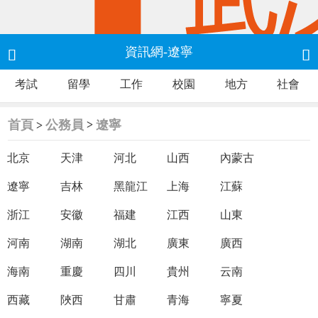
資訊網-遼寧


考試
留學
工作
校園
地方
社會
首頁
公務員
遼寧
>
>
北京
天津
河北
山西
內蒙古
遼寧
吉林
黑龍江
上海
江蘇
浙江
安徽
福建
江西
山東
河南
湖南
湖北
廣東
廣西
海南
重慶
四川
貴州
云南
西藏
陜西
甘肅
青海
寧夏