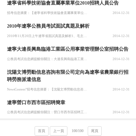
遼寧省科學技術協會直屬事業單位2010招聘人員公告
招考信息摘要：【遼寧省科學技術協會直屬事業單位公開招聘17名人員公告根據《遼寧省事業單位公開招聘人員辦法（要想看更多“遼寧省科學技術協會直屬事業單位公開招聘17名人員公告”、事業單位招聘信息、事業單位考試報名時間、事業單位招聘考試成績查詢、事業單位招聘考試真題等信息，請關注公務員考試信息網事業單位招聘頻道，將帶給您最新的全國各地事業單位的最新招聘信息）（一）報名1、報名時間
2014-12-31
2010年遼寧公務員考試面試真題及解析
2010年11月20日上午遼寧省面試真題及解析1、毛主席去陜甘寧調查，遇到老農民聊天，說“沒有調查就沒有發言權”，你怎么看?【試題分析】此題屬觀點評述類綜合分析題目，考察考生的分析能力和語言表達能力。沒有調查就沒有發言權這句話是毛澤東同志早在1930年提出的，現在仍被經常提起，說明這句話對當前政府工作還是很有指導意義的。考生可以從這方面入手，著重談談如何用這句話指導工作。【
2014-12-31
遼寧大連長興島臨港工業區公用事業管理辦公室招聘公告
公務員考試信息網提醒你關注：大連長興島臨港工業區公用事業管理辦公室公開招聘工作人員公告報名時間自公告之日起接受報名，至12月25日上午10點結束，逾期不予受理。考試采取筆試和面試相結合的方式進行（筆試的時間、地點、要求等見準考證；筆試主要測試應聘者專業知識水平）。考試總成績滿分為100分，應聘人員的總成績按照筆試、面試成績（筆試和面試均實行百分制）權重計分法計算，其權重為5:5，即考試總成績=筆試
2014-12-31
沈陽文博勞動信息咨詢有限公司定向為遼寧省農業銀行招
聘勞務派遣信息
NewsContent"招考信息摘要：【沈陽文博勞動信息咨詢有限公司定向為遼寧省農業銀行招聘勞務派遣信息沈陽文博勞動信息咨詢有限公司現面向社會招聘2010年應屆大學畢業生60人，派遣到中國農業銀行遼寧省分行營業部（沈陽）城區支行從事柜員工作。一、用工形式：勞務派遣。被聘人員與沈陽文博勞動信息咨詢有限公司簽訂勞動合同，建立勞動關系，由沈陽文博勞動信息咨詢.....】沈陽文博勞動信息咨詢有限公司定向為
2014-12-31
遼寧營口市西市區招聘簡章
公務員考試信息網提醒你關注：營口市西市區招聘工作人員簡章組織報名凡具備條件并有意應聘者于11月23日到西市區城建局（西市交警中隊南行200米）報名，填寫《招聘人員報名登記表應聘人員每人只能選擇一個招聘職位報考，應根據招聘要求認真如實填寫信息。報名人數與職位招聘人數的比例不低于2:1方可開考。報名人數達不到招聘職位2:1比例時，應調整招聘計劃。調整招聘計劃的公式為：調整后的招聘計劃=報名人數&div
2014-12-31
首頁
上一頁
100/100
尾頁