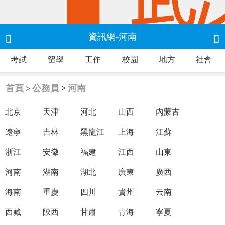
資訊網-河南


考試
留學
工作
校園
地方
社會
首頁
公務員
河南
>
>
北京
天津
河北
山西
內蒙古
遼寧
吉林
黑龍江
上海
江蘇
浙江
安徽
福建
江西
山東
河南
湖南
湖北
廣東
廣西
海南
重慶
四川
貴州
云南
西藏
陜西
甘肅
青海
寧夏