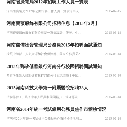
河南省廣電局2012年招聘工作人員一覽表
河南省廣電局2012年公開招聘工作人員一覽表河南人民廣播電臺序號招聘崗位招聘專業招聘人數學歷要求其他要求1專業技術新聞學、播音主持、中國語言文學等相關專業8985大學及中國傳媒大學全日制本科及以上2專業技術電子通信類7985大學全日制本科及以上3專業技術經濟及財會類5985大學全日制本科及以上河南電...
2015-07-15
河南寶薇服飾有限公司招聘信息【2015年2月】
河南寶薇服飾服飾有限公司是一家集設計、研發、生產、市場營運為一體的綜合性、專業化、集團化運作的上衣與女褲的服裝行業。公司現有員工近600人，花園式的工廠配套設施，擁有世界先進的電腦自動化生產設備。自公司成立以來，寶薇品牌始終堅持“穩中求進、精益求精、敢于創新、引領潮流”的發展思路；以誠信為企業壯大之...
2015-06-18
河南儲備物資管理局公務員2015年招聘面試通知
按照中組部、人力資源和社會保障部、國家公務員局2015年度考試錄用公務員工作要求，現將面試有關事項公告如下： 面試確認 1、考生應于2015年2月24日17：00前，發送電子郵件確認是否參加面試，面試確認電子郵箱hncbjlrc@。逾期未進行郵件確認的考生，將視為自動放棄面試資格。 2、考生應在電子...
2015-06-18
2015年郵政儲蓄銀行河南分行校園招聘面試通知
恭喜考生進入郵政儲蓄銀行河南分行面試環節！中國郵政儲蓄銀行河南省分行校園招聘面試定于2月10日-12日期間在鄭州舉行，考場安排另行通知。 如能準時參加.，請于2月5日11:00之前回復"是"，否則請回復"否"，不回復視為自動放棄。"
2015-06-18
2015河南科技大學第一附屬醫院招聘33人
招聘條件 1、具有中華人民共和國國籍; 2、遵守憲法和法律; 3、具有良好的品行; 4、具有正常履行職責的身體條件; 5、2012、2013、2014年畢業的普通高校畢業生，有特殊要求的崗位除外; 6、崗位所需的專業和其他條件(詳見附件《河南科技大學第一附屬醫院2015年公開招聘工作人員一覽表》)。...
2015-06-18
河南省2014年統一考試錄用公務員焦作市體檢情況
河南省2014年統一考試錄用公務員焦作市體檢情況用人單位 職位 代碼 準考證號 筆試成績 面試成績 總成績 名次 體檢結果 備注焦作市人大常委會辦公室 080101 40606061524 59 84.2 143.2 1 合格焦作市政協機關 080201 40606060810 61 89 150 ...
2015-06-18