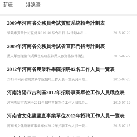
新疆
港澳臺
2009年河南省公務員考試質監系統招考計劃表
鞏義市質量技術監督局210101綜合科員1法律類本科以上30周歲以下報名地點：鄭州市隴海西路55號（工人路與隴海路交叉口往東50米路北）勞動大廈院內咨詢電話：0371-67184908新密市質量技術監督局210102綜合科員2文秘類、法律類本科以上30周歲以下210103綜合科員2機械類、材料類、特種設備本科以上30周歲以下新鄭市質量技術監督局210104綜合科員3機械類、材料類、計算機類本科以上
2015-07-22
2009年河南省公務員考試省直部門招考計劃表
用人單位職位代碼職位名稱擬錄用人數資格條件備注咨詢電話專業學歷年齡工作經歷其他條件省人大辦公廳180101主任科員以下2文秘類本科以上30周歲以下2年以上基層工作經歷0371-65907279省政協辦公廳180201主任科員以下3漢語言文學、中國語言文化碩士研究生以上30周歲以下2年以上基層工作經歷...
2015-07-22
2012年河南省農業科學院招聘82名工作人員一覽表
2012年河南省農業科學院招聘工作人員一覽表河南省農業科學院2012年招聘工作人員一覽表（82人）招聘崗位學科領域人數專業需求學歷層次其他條件省農科 院機關農業宏觀研究1農業經濟/農學博士研究生有較強文字寫作能力和協調能力者優先，本科階段最好是農學專業小麥研究 中心小麥遺傳育種1小麥分子標記 開發與...
2015-07-20
河南洛陽市吉利區2012年招聘事業單位工作人員職位表
河南洛陽市吉利區2012年招聘事業單位工作人員職位表2012年吉利區招聘事業單位工作人員職位表職位代碼專業條件計劃招聘人數學歷年齡其他條件備注612001漢語言文學、漢語言、中國語言文化、應用語言學、對外漢語、文秘、新聞學、政治學、哲學3大學本科以上18至28周歲612002行政管理、公共管理、公共...
2015-07-16
河南省文化廳廳直事業單位2012年招聘工作人員一覽表
河南省文化廳廳直事業單位2012年招聘工作人員一覽表招聘單位性質及編制情況崗位名稱專業類別數量所需資格條件河南博物院擬招聘5人，全供事業。陳展策劃專業技術1碩士研究生及以上學歷（第一學歷為全日制本科），古代史、考古、博物館學專業。文字編輯1本科及以上學歷,中文或計算機專業。攝 影1本科及以上學歷,攝...
2015-07-15