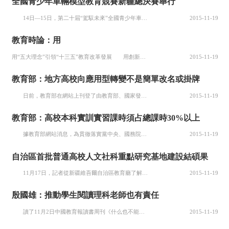
全國青少年車輛模型教育競賽新疆總決賽舉行
14日—15日，第二十屆“駕馭未來”全國青少年車輛模型教育競賽新疆賽區總決賽，在烏魯木齊市經濟技術開發區(頭屯河區)青少年校外活動中心舉行。 本次大賽共有來自全疆各地州的24支代表隊、368名青少年車模愛好者參賽，分別參加了場地計時、多人追逐、三對三足球等制作、操控組別的十余項競賽項目。經過兩...
2015-11-19
教育時論：用
用“五大理念”引領“十三五”教育改革發展 用創新發展理念引領教育創新與創新教育 用綠色發展理念引領生命教育與生態教育 用協調發展理念引領區域教育均衡發展與各級各類教育協調發展 用開放發展理念引領教育開放與教育國際化 用共享發展理念引領教育公平與教育扶貧 “十三五”時期是全面建成小康社會的...
2015-11-19
教育部：地方高校向應用型轉變不是簡單改名或掛牌
日前，教育部在網站上刊登了由教育部、國家發改委、財政部印發的《關于引導部分地方普通本科高校向應用型轉變的指導意見》。教育部發展規劃司負責人人答記者問時稱，轉型的關鍵是明確辦學定位、凝練辦學特色、轉變辦學方式。基本要義是已有普通本科高校的轉型發展，是辦學思路、辦學定位和辦學模式的調整，不是“掛牌”...
2015-11-19
教育部：高校本科實訓實習課時須占總課時30%以上
據教育部網站消息，為貫徹落實黨中央、國務院關于引導部分地方普通本科高校向應用型轉變(以下簡稱轉型發展)的決策部署，推動高校轉型發展，現提出如下意見。 一、重要意義 當前，我國已經建成了世界上最大規模的高等教育體系，為現代化建設作出了巨大貢獻。但隨著經濟發展進入新常態，人才供給與需求關系深刻變...
2015-11-19
自治區首批普通高校人文社科重點研究基地建設結碩果
11月17日，記者從新疆維吾爾自治區教育廳了解到，近日自治區召開了首批自治區普通高校人文社科重點研究基地建設總結驗收會，并對實施第二輪高校人文社會科學重點研究基地建設進行了部署，將進一步推進人文社會科學相關領域協同創新和高校智庫建設，進一步加大對喀什大學等南疆高校布點支持和資金投入力度。 20...
2015-11-19
殷國雄：推動學生閱讀理科老師也有責任
讀了11月2日中國教育報讀書周刊《什么也不能替代科普閱讀》一文，我便和兩個物理老師聊起了這個話題，大家都深有感觸，覺得科普教育在中學幾乎為零。其實，對于基礎好一點的學生，曹天元、費曼、霍金的書，理科老師是應該推薦給學生讀的。目前的理科教材中只有公式，實驗背景和實驗過程介紹得過于簡單，大大忽視了其...
2015-11-19