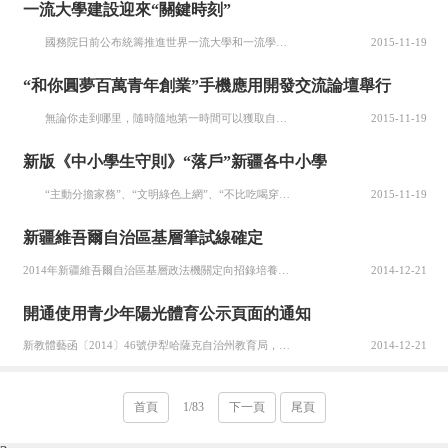
一流大學建設迎來“關鍵時刻”
國務院日前公布統籌推進世界一流大學和一流學科(以下簡稱“雙一流”)建設方案，明確了時間表和路線圖，國內外輿論都給予高度評價。但是，也有人提出教育是慢工出細活，不可操之過急;還有人擔心會造成一哄而上，影響“雙一流”建設的成效。 說實話，筆者也曾有過同樣的擔心。但仔細品味了近日兩則有關“順序”的新...
2015-11-19
“和你圓夢百萬青年創業”手機應用開發交流論壇舉行
無論你走到哪里，隨時隨地第一時間可以獲取自己的車輛違章信息……這些當下很流行且即將上線的手機APP軟件，新疆的大學生們也正在開發，他們的作品將通過“和你圓夢——百萬青年創業”平臺展示給大眾，目前已經開發的很多手機APP軟件已經上線運行。 11月18日，新疆首個“百萬青年創業手機應用開發技術交流...
2015-11-19
新版《中小學生守則》“落戶”新疆各中小學
“主動分擔家務”、“文明綠色上網”、“不比吃喝穿戴”……由教育部重新修訂的《中小學生守則》(以下簡稱新版《守則》)將在新疆各中小學實施。 11月17日，記者從自治區教育廳了解到，近日，自治區教育廳已通知我區各地及各級行政教育部門，對新版《守則》進行了解及學習，教育廳正在進行新版《守則》具體實施...
2015-11-19
新疆維吾爾自治區基層筆試線確定
2014年新疆維吾爾自治區基層政法機關定向招錄培養174名公務員即將進入資格復審、面試環節。11月27日18時起，考生可登錄新疆人事考試中心網（www.xjrsks.com.cn）查閱本人筆試成績及排名，看是否進入后續環節。記者從新疆維吾爾自治區人力資源和社會保障廳了解到，公務員公共科目筆試成績和教
2014-12-21
開通使用青少年陽光體育公示頁面的通知
新教體藝函〔2014〕46號伊犁哈薩克自治州教育局，各地、州、市教育局，各高等學校，各區屬中等職業學校，各直屬中學：為貫徹落實《教育部關于印發等三個文件的通知》(教體藝［2014］3號)精神，支持各地和學校在陽光體育互動平臺(英文域名：www.sunnysports.org.cn,中文域名：陽光體育
2014-12-21
首頁
1/83
下一頁
尾頁