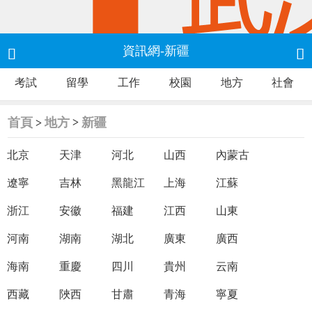
資訊網-新疆


考試
留學
工作
校園
地方
社會
首頁
地方
新疆
>
>
北京
天津
河北
山西
內蒙古
遼寧
吉林
黑龍江
上海
江蘇
浙江
安徽
福建
江西
山東
河南
湖南
湖北
廣東
廣西
海南
重慶
四川
貴州
云南
西藏
陜西
甘肅
青海
寧夏