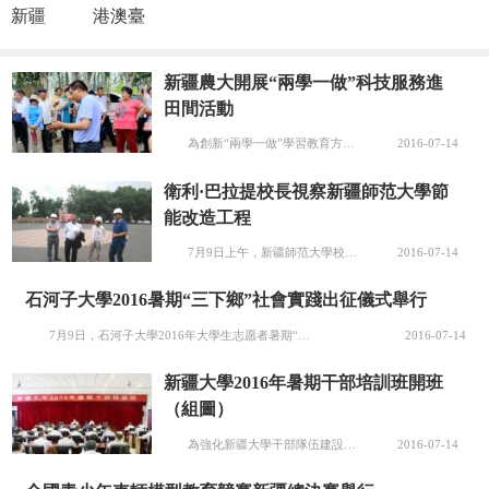
新疆
港澳臺
新疆農大開展“兩學一做”科技服務進
田間活動
為創新“兩學一做”學習教育方式，水利與土木工程學院將“兩學一做”學習教育與爭做具有新疆特色“四好老師”教育實踐活動緊密結合，積極開展教師科技服務進田間活動。 6月17日，水利與土木工程學院第二黨支部黨員教師洪明前往若羌縣參加全疆干旱區棗樹立體微灌技術現場觀摩會，為技術人員及當地紅棗種植大戶做了...
2016-07-14
衛利·巴拉提校長視察新疆師范大學節
能改造工程
7月9日上午，新疆師范大學校長衛利?巴拉提視察了昆侖校區節能改造施工現場。 衛利?巴拉提校長在聽取工程施工情況后指出，節能改造工程是學校的重大民生工程，關系到廣大師生的切身利益，各部門要同通力合作，確保工程質量，規范施工，合理安排好施工進度，確保工程按期完成。 本年度新疆師范大學將對昆侖校區...
2016-07-14
石河子大學2016暑期“三下鄉”社會實踐出征儀式舉行
7月9日，石河子大學2016年大學生志愿者暑期“三下鄉”社會實踐出征儀式在大學生活動中心樓前舉行。 儀式上，指導教師代表政法學院常衛恒通過分享兩個故事，告訴同學們要把社會實踐當成品牌去做，有特點、有特色，有亮點，適應社會發展和當地群眾生產生活的實際需要，形成自己團隊的核心競爭力。學生代表水利建...
2016-07-14
新疆大學2016年暑期干部培訓班開班
（組圖）
為強化新疆大學干部隊伍建設，提升新疆大學干部隊伍的政治素養，強化政治規矩和政治紀律，更好地推動學校“以校園安全穩定為基礎，以學生為中心的思想政治工作和教育教學改革，以質量為中心的人才隊伍建設和學科專業建設”工作思路和發展理念的全面展開，新疆大學舉辦為期6天的暑期干部培訓班。7月13日，培訓班開班...
2016-07-14